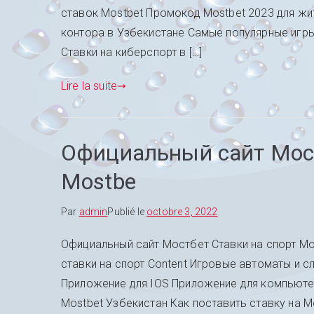
ставок Mostbet Промокод Mostbet 2023 для ж
контора в Узбекистане Самые популярные игры 
Ставки на киберспорт в […]
Lire la suite
Официальный сайт Мост
Mostbe
Par
admin
Publié le
octobre 3, 2022
Официальный сайт Мостбет Ставки на спорт Mo
ставки на спорт Content Игровые автоматы и сл
Приложение для IOS Приложение для компьют
Mostbet Узбекистан Как поставить ставку на М