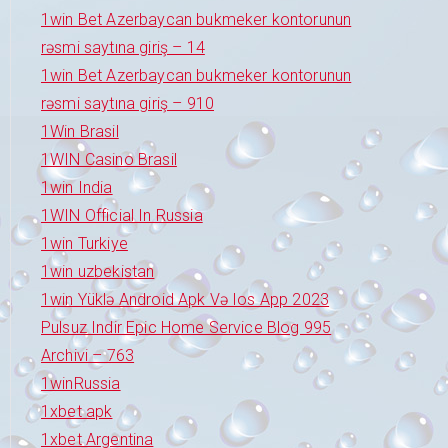
1win Bet Azerbaycan bukmeker kontorunun
rəsmi saytına giriş – 14
1win Bet Azerbaycan bukmeker kontorunun
rəsmi saytına giriş – 910
1Win Brasil
1WIN Casino Brasil
1win India
1WIN Official In Russia
1win Turkiye
1win uzbekistan
1win Yüklə Android Apk Və Ios App 2023
Pulsuz Indir Epic Home Service Blog 995
Archivi – 763
1winRussia
1xbet apk
1xbet Argentina