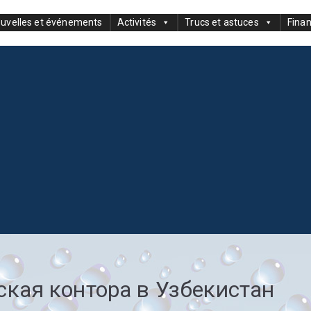
uvelles et événements
Activités
Trucs et astuces
Fina
 du Lac Saint-Pierre
à la formation de la relève à la pêche sportive et à la chasse.
ская контора в Узбекистан