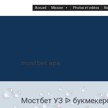
Aller
Accueil
Mission
Photos et vidéos
No
au
L'Académie de pêche
L'Académie de pêche du Lac Saint-Pierre contribue 
contenu
mostbet apk
Мостбет УЗ ᐉ букмекер