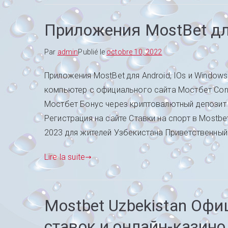
Приложения MostBet для
Par
admin
Publié le
octobre 10, 2022
Приложения MostBet для Android, IOs и Windows
компьютер с официального сайта Мостбет Con
Мостбет Бонус через криптовалютный депозит 
Регистрация на сайте Ставки на спорт в Most
2023 для жителей Узбекистана Приветственный 
Lire la suite
Mostbet Uzbekistan Оф
ставок и онлайн-казино