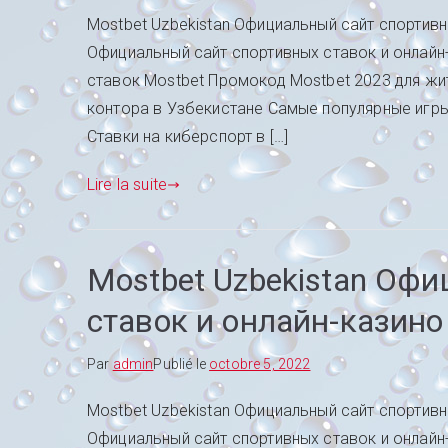
Mostbet Uzbekistan Официальный сайт спортивн
Официальный сайт спортивных ставок и онлайн-
ставок Mostbet Промокод Mostbet 2023 для ж
контора в Узбекистане Самые популярные игры 
Ставки на киберспорт в […]
Lire la suite
Mostbet Uzbekistan Оф
ставок и онлайн-казино
Par
admin
Publié le
octobre 5, 2022
Mostbet Uzbekistan Официальный сайт спортивн
Официальный сайт спортивных ставок и онлайн-