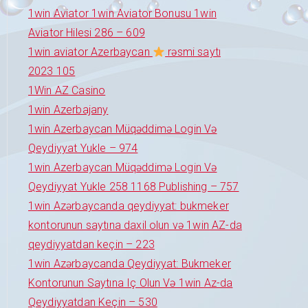
1win Aviator 1win Aviator Bonusu 1win
Aviator Hilesi 286 – 609
1win aviator Azerbaycan
rəsmi saytı
2023 105
1Win AZ Casino
1win Azerbajany
1win Azerbaycan Müqəddimə Login Və
Qeydiyyat Yukle – 974
1win Azerbaycan Müqəddimə Login Və
Qeydiyyat Yukle 258 1168 Publishing – 757
1win Azərbaycanda qeydiyyat: bukmeker
kontorunun saytına daxil olun və 1win AZ-da
qeydiyyatdan keçin – 223
1win Azərbaycanda Qeydiyyat: Bukmeker
Kontorunun Saytına Iç Olun Və 1win Az-da
Qeydiyyatdan Keçin – 530