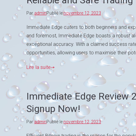
Reliable and Safe Tradin
Par
admin
Publié le
novembre 12, 2023
Immediate Edge caters to both beginners and experi
and foremost, Immediate Edge boasts a robust alg
exceptional accuracy. With a claimed success rate o
opportunities, allowing users to maximise their poten
Lire la suite
Immediate Edge Review 202
Signup Now!
Par
admin
Publié le
novembre 12, 2023
Efficient Bitcoin trading is the reason for the popu