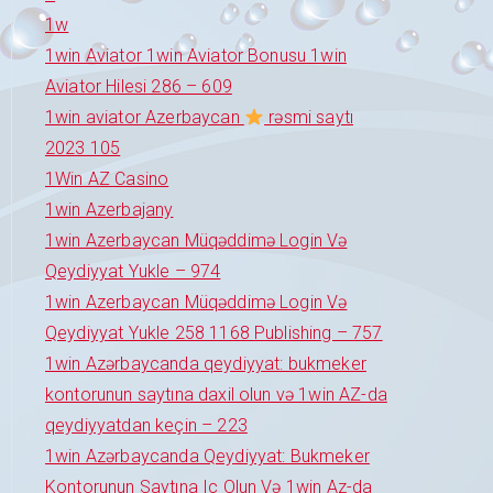
1w
1win Aviator 1win Aviator Bonusu 1win
Aviator Hilesi 286 – 609
1win aviator Azerbaycan
rəsmi saytı
2023 105
1Win AZ Casino
1win Azerbajany
1win Azerbaycan Müqəddimə Login Və
Qeydiyyat Yukle – 974
1win Azerbaycan Müqəddimə Login Və
Qeydiyyat Yukle 258 1168 Publishing – 757
1win Azərbaycanda qeydiyyat: bukmeker
kontorunun saytına daxil olun və 1win AZ-da
qeydiyyatdan keçin – 223
1win Azərbaycanda Qeydiyyat: Bukmeker
Kontorunun Saytına Iç Olun Və 1win Az-da