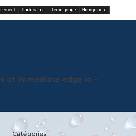
ncement
Partenaires
Témoignage
Nous joindre
s of immediate-edge io –
Catégories