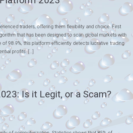
g Platform 2023
enced traders, offering them flexibility and choice. First
orithm that has been designed to scan global markets with
f 98.9%, this platform efficiently detects lucrative trading
tial profits. […]
3: Is it Legit, or a Scam?
larity of computerization. Statistics shows that 85% of