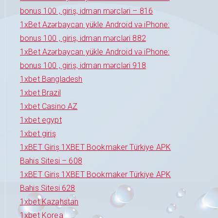
bonus 100 , giriş, idman mərcləri – 816
1xBet Azərbaycan yükle Android və iPhone:
bonus 100 , giriş, idman mərcləri 882
1xBet Azərbaycan yükle Android və iPhone:
bonus 100 , giriş, idman mərcləri 918
1xbet Bangladesh
1xbet Brazil
1xbet Casino AZ
1xbet egypt
1xbet giriş
1xBET Giriş 1XBET Bookmaker Türkiye APK
Bahis Sitesi – 608
1xBET Giriş 1XBET Bookmaker Türkiye APK
Bahis Sitesi 628
1xbet Kazahstan
1xbet Korea