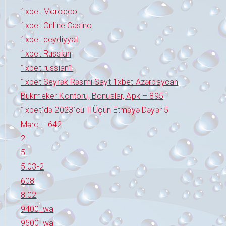
1xbet Morocco
1xbet Online Casino
1xbet qeydiyyat
1xbet Russian
1xbet russian1
1xbet Seyrək Rəsmi Sayt 1xbet Azərbaycan
Bukmeker Kontoru, Bonuslar, Apk – 895
1xbet`də 2023`cü Il Üçün Etməyə Dəyər 5
Mərc – 642
2
5
5.03-2
608
8.02
9400_wa
9500_wa