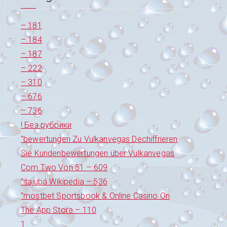
– 181
– 184
– 187
– 222
– 310
– 676
– 736
! Без рубрики
"bewertungen Zu Vulkanvegas Dechiffrieren
Sie Kundenbewertungen über Vulkanvegas
Com Two Von 51 – 609
"itajubá Wikipedia – 536
"‎mostbet Sportsbook & Online Casino On
The App Store – 110
1