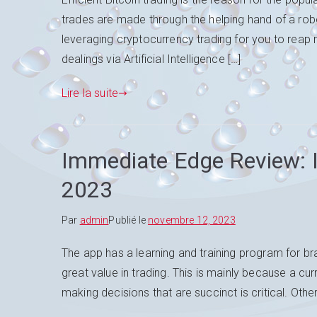
trades are made through the helping hand of a robot.
leveraging cryptocurrency trading for you to reap re
dealings via Artificial Intelligence […]
Lire la suite
Immediate Edge Review: Is
2023
Par
admin
Publié le
novembre 12, 2023
The app has a learning and training program for bra
great value in trading. This is mainly because a c
making decisions that are succinct is critical. Other