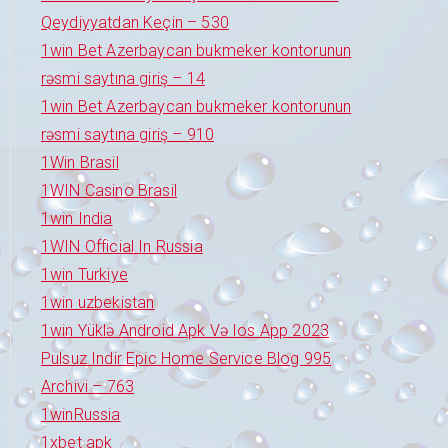
Qeydiyyatdan Keçin – 530
1win Bet Azerbaycan bukmeker kontorunun
rəsmi saytına giriş – 14
1win Bet Azerbaycan bukmeker kontorunun
rəsmi saytına giriş – 910
1Win Brasil
1WIN Casino Brasil
1win India
1WIN Official In Russia
1win Turkiye
1win uzbekistan
1win Yüklə Android Apk Və Ios App 2023
Pulsuz Indir Epic Home Service Blog 995
Archivi – 763
1winRussia
1xbet apk