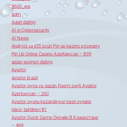
9600_wa
adm
Adult dating
AI in Cybersecurity
AI News
Android və iOS üçün Pin-up kazino proqramı
Pin Up Online Casino Azerbaycan – 899
asian women dating
Aviator
aviator brazil
Aviator oyna və qazan Rəsmi sayti Aviator
Azerbaycan – 260
Aviator oyunu kazandırıyor nasıl oynanır,
hilesi, taktikleri 81
Aviator Quick Game Онлайн В Казахстане
– 488