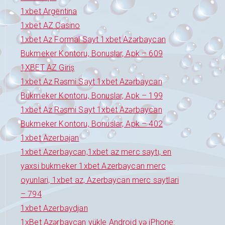
1xbet Argentina
1xbet AZ Casino
1xbet Az Formal Sayt 1xbet Azərbaycan
Bukmeker Kontoru, Bonuslar, Apk – 609
1XBET AZ Giriş
1xbet Az Rəsmi Sayt 1xbet Azərbaycan
Bukmeker Kontoru, Bonuslar, Apk – 199
1xbet Az Rəsmi Sayt 1xbet Azərbaycan
Bukmeker Kontoru, Bonuslar, Apk – 402
1xbet Azerbajan
1xbet Azerbaycan,1xbet az merc saytı, en
yaxsi bukmeker 1xbet Azerbaycan merc
oyunlari, 1xbet az, Azerbaycan merc saytlari
– 794
1xbet Azerbaydjan
1xBet Azərbaycan yükle Android və iPhone: