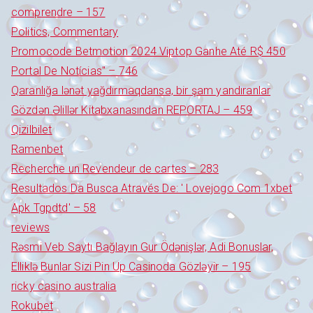
comprendre – 157
Politics, Commentary
Promocode Betmotion 2024 Viptop Ganhe Até R$ 450
Portal De Notícias" – 746
Qaranlığa lənət yağdırmaqdansa, bir şam yandıranlar
Gözdən Əlillər Kitabxanasından REPORTAJ – 459
Qizilbilet
Ramenbet
Recherche un Revendeur de cartes – 283
Resultados Da Busca Através De: ' Lovejogo Com 1xbet
Apk Tgpdtd' – 58
reviews
Rəsmi Veb Saytı Bağlayın️ Gur Ödənişlər, Adi Bonuslar,
Elliklə Bunlar Sizi Pin Up Casinoda Gözləyir – 195
ricky casino australia
Rokubet