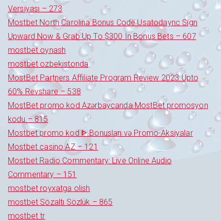
Versiyası – 273
Mostbet North Carolina Bonus Code Usatodaync Sign
Upward Now & Grab Up To $300 In Bonus Bets – 607
mostbet oynash
mostbet ozbekistonda
MostBet Partners Affiliate Program Review 2023 Upto
60% Revshare – 538
MostBet promo kod Azərbaycanda MostBet promosyon
kodu – 815
Mostbet promo kod ᐈ Bonusları və Promo-Aksiyalar
Mostbet casino AZ – 121
Mostbet Radio Commentary: Live Online Audio
Commentary – 151
mostbet royxatga olish
mostbet Sözaltı Sözlük – 865
mostbet tr