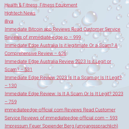
Health & Fitness, Fitness Equipment
Hightech News
illiya
Immediate Bitcoin app Reviews Read Customer Service
Reviews of immediate-edge io – 999
Immediate Edge Australia Is it legitimate Or a Scam? A
Comprehensive Review – 626
Immediate Edge Australia Review 2023 Is it Legit or
Scam? – 531
Immediate Edge Review 2023 Is It a Scam or Is It Legit?
– 130
Immediate Edge Review: Is It A Scam Or Is It Legit? 2023
– 759
immediateedge-official com Reviews Read Customer
Service Reviews of immediateedge-official.com – 593
Impressum Feuer Speiender Berg (umgangssprachlich)