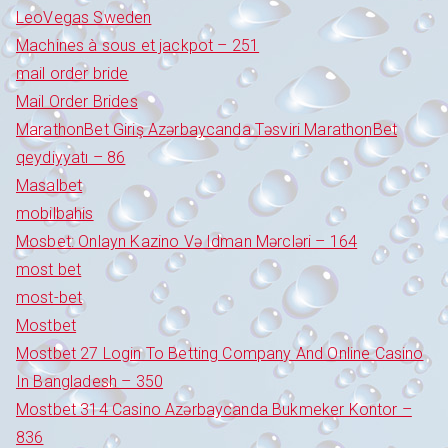
LeoVegas Sweden
Machines à sous et jackpot – 251
mail order bride
Mail Order Brides
MarathonBet Giriş Azərbaycanda Təsviri MarathonBet
qeydiyyatı – 86
Masalbet
mobilbahis
Mosbet: Onlayn Kazino Və Idman Mərcləri – 164
most bet
most-bet
Mostbet
Mostbet 27 Login To Betting Company And Online Casino
In Bangladesh – 350
Mostbet 314 Casino Azərbaycanda Bukmeker Kontor –
836