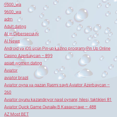
9500_wa
9600_wa
adm
Adult dating
AI in Cybersecurity
AI News
Android və iOS üçün Pin-up kazino proqramı Pin Up Online
Casino Azerbaycan – 899
asian women dating
Aviator
aviator brazil
Aviator oyna və qazan Rəsmi sayti Aviator Azerbaycan –
260
Aviator oyunu kazandırıyor nasıl oynanır, hilesi, taktikleri 81
Aviator Quick Game Онлайн В Казахстане – 488
AZ Most BET