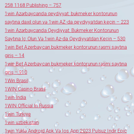
258 1168 Publishing – 757
1win Azərbaycanda qeydiyyat: bukmeker kontorunun
saytına daxil olun və 1win AZ-da qeydiyyatdan keçin – 223
1win Azərbaycanda Qeydiyyat: Bukmeker Kontorunun
Saytına Iç Olun Və 1win Az-da Qeydiyyatdan Keçin – 530
1win Bet Azerbaycan bukmeker kontorunun rəsmi saytına
giriş – 14
1win Bet Azerbaycan bukmeker kontorunun rəsmi saytına
giriş – 910
1Win Brasil
1WIN Casino Brasil
1win India
1WIN Official In Russia
1win Turkiye
1win uzbekistan
1win Yüklə Android Apk Və Ios App 2023 Pulsuz Indir Epic