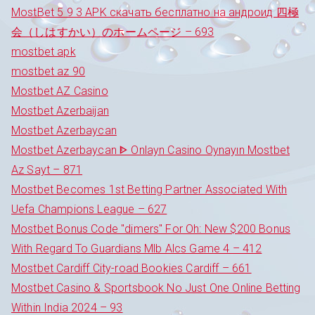
MostBet 5 9 3 APK скачать бесплатно на андроид 四極
会（しはすかい）のホームページ – 693
mostbet apk
mostbet az 90
Mostbet AZ Casino
Mostbet Azerbaijan
Mostbet Azerbaycan
Mostbet Azerbaycan ᐈ Onlayn Casino Oynayın Mostbet
Az Sayt – 871
Mostbet Becomes 1st Betting Partner Associated With
Uefa Champions League – 627
Mostbet Bonus Code "dimers" For Oh: New $200 Bonus
With Regard To Guardians Mlb Alcs Game 4 – 412
Mostbet Cardiff City-road Bookies Cardiff – 661
Mostbet Casino & Sportsbook No Just One Online Betting
Within India 2024 – 93