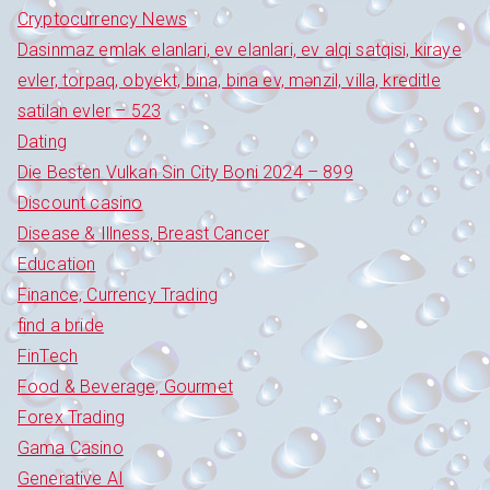
Cryptocurrency News
Dasinmaz emlak elanlari, ev elanlari, ev alqi satqisi, kiraye
evler, torpaq, obyekt, bina, bina ev, mənzil, villa, kreditle
satilan evler – 523
Dating
Die Besten Vulkan Sin City Boni 2024 – 899
Discount casino
Disease & Illness, Breast Cancer
Education
Finance, Currency Trading
find a bride
FinTech
Food & Beverage, Gourmet
Forex Trading
Gama Casino
Generative AI