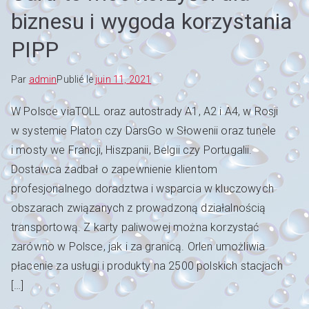
biznesu i wygoda korzystania
PIPP
Par
admin
Publié le
juin 11, 2021
W Polsce viaTOLL oraz autostrady A1, A2 i A4, w Rosji
w systemie Platon czy DarsGo w Słowenii oraz tunele
i mosty we Francji, Hiszpanii, Belgii czy Portugalii.
Dostawca zadbał o zapewnienie klientom
profesjonalnego doradztwa i wsparcia w kluczowych
obszarach związanych z prowadzoną działalnością
transportową. Z karty paliwowej można korzystać
zarówno w Polsce, jak i za granicą. Orlen umożliwia
płacenie za usługi i produkty na 2500 polskich stacjach
[…]