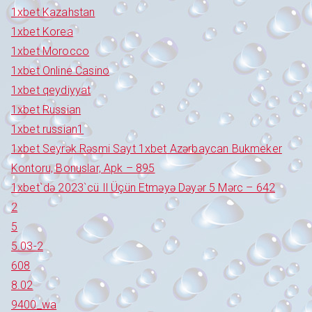
1xbet Kazahstan
1xbet Korea
1xbet Morocco
1xbet Online Casino
1xbet qeydiyyat
1xbet Russian
1xbet russian1
1xbet Seyrək Rəsmi Sayt 1xbet Azərbaycan Bukmeker
Kontoru, Bonuslar, Apk – 895
1xbet`də 2023`cü Il Üçün Etməyə Dəyər 5 Mərc – 642
2
5
5.03-2
608
8.02
9400_wa