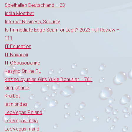
Spielhallen Deutschland – 23
India Mostbet
Internet Business, Security
Is Immediate Edge Scam or Legit? 2023 Full Review –
111
IT Education
IT Вакансії
IT Образование
Kasyno Online PL
Kazino oyunları Giris Yukle Bonuslar – 761
king johnnie
Kralbet
latin brides
LeoVegas Finland
LeoVegas India
LeoVegas Irland