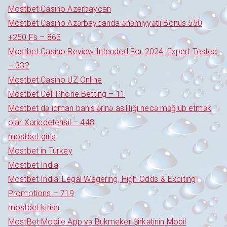
Mostbet Casino Azerbaycan
Mostbet Casino Azərbaycanda əhəmiyyətli Bonus 550
+250 Fs – 863
Mostbet Casino Review Intended For 2024: Expert Tested
– 332
Mostbet Casino UZ Online
Mostbet Cell Phone Betting – 11
Mostbet də idman bahislərinə asılılığı necə məğlub etmək
olar Xaricdetehsil – 448
mostbet giriş
Mostbet in Turkey
Mostbet India
Mostbet India: Legal Wagering, High Odds & Exciting
Promotions – 719
mostbet kirish
MostBet Mobile App və Bukmeker Şirkətinin Mobil