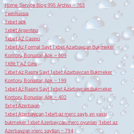
Home Service Blog 995 Archivi – 763
1winRussia
1xbet apk
1xbet Argentina
1xbet AZ Casino
1xbet Az Formal Sayt 1xbet Azərbaycan Bukmeker
Kontoru, Bonuslar, Apk – 609
1XBET AZ Giriş
1xbet Az Rəsmi Sayt 1xbet Azərbaycan Bukmeker
Kontoru, Bonuslar, Apk – 199
1xbet Az Rəsmi Sayt 1xbet Azərbaycan Bukmeker
Kontoru, Bonuslar, Apk – 402
1xbet Azerbajan
1xbet Azerbaycan,1xbet az merc saytı, en yaxsi
bukmeker 1xbet Azerbaycan merc oyunlari, 1xbet az,
Azerbaycan merc saytlari – 794