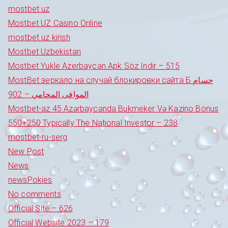
mostbet uz
Mostbet UZ Casino Online
mostbet uz kirish
Mostbet Uzbekistan
Mostbet Yukle Azerbaycan Apk Söz Indir – 515
MostBet зеркало на случай блокировки сайта Б حسام
الموافى المحامي – 902
Mostbet-az 45 Azərbaycanda Bukmeker Və Kazino Bonus
550+250 Typically The National Investor – 238
mostbet-ru-serg
New Post
News
newsPokies
No comments
Official Site – 626
Official Website 2023 – 179