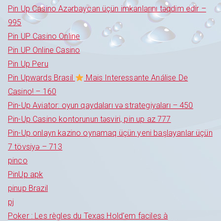
Pin Up Casino Azərbaycan üçün imkanlarını təqdim edir –
995
Pin UP Casino Online
Pin UP Online Casino
Pin Up Peru
Pin Upwards Brasil
Mais Interessante Análise De
Casino! – 160
Pin-Up Aviator: oyun qaydaları və strategiyaları – 450
Pin-Up Casino kontorunun təsviri, pin up az 777
Pin-Up onlayn kazino oynamaq üçün yeni başlayanlar üçün
7 tövsiyə – 713
pinco
PinUp apk
pinup Brazil
pj
Poker : Les règles du Texas Hold'em faciles à