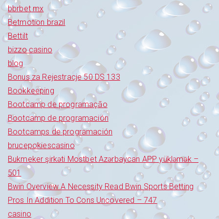
bbrbet mx
Betmotion brazil
Bettilt
bizzo casino
blog
Bonus za Rejestracje 50 DS 133
Bookkeeping
Bootcamp de programação
Bootcamp de programación
Bootcamps de programación
brucepokiescasino
Bukmeker şirkəti Mostbet Azərbaycan APP yükləmək –
501
Bwin Overview A Necessity Read Bwin Sports Betting
Pros In Addition To Cons Uncovered – 747
casino