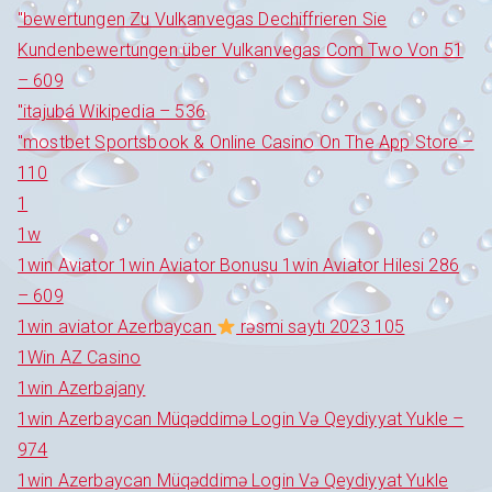
"bewertungen Zu Vulkanvegas Dechiffrieren Sie
Kundenbewertungen über Vulkanvegas Com Two Von 51
– 609
"itajubá Wikipedia – 536
"‎mostbet Sportsbook & Online Casino On The App Store –
110
1
1w
1win Aviator 1win Aviator Bonusu 1win Aviator Hilesi 286
– 609
1win aviator Azerbaycan
rəsmi saytı 2023 105
1Win AZ Casino
1win Azerbajany
1win Azerbaycan Müqəddimə Login Və Qeydiyyat Yukle –
974
1win Azerbaycan Müqəddimə Login Və Qeydiyyat Yukle