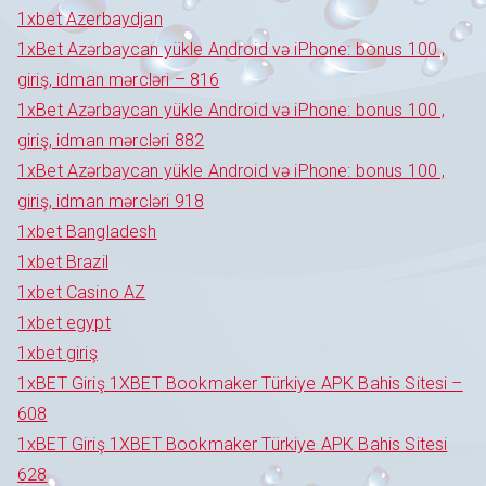
1xbet Azerbaydjan
1xBet Azərbaycan yükle Android və iPhone: bonus 100 ,
giriş, idman mərcləri – 816
1xBet Azərbaycan yükle Android və iPhone: bonus 100 ,
giriş, idman mərcləri 882
1xBet Azərbaycan yükle Android və iPhone: bonus 100 ,
giriş, idman mərcləri 918
1xbet Bangladesh
1xbet Brazil
1xbet Casino AZ
1xbet egypt
1xbet giriş
1xBET Giriş 1XBET Bookmaker Türkiye APK Bahis Sitesi –
608
1xBET Giriş 1XBET Bookmaker Türkiye APK Bahis Sitesi
628