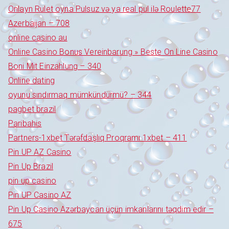
Onlayn Rulet oyna Pulsuz və ya real pul ilə Roulette77
Azerbaijan – 708
online casino au
Online Casino Bonus Vereinbarung » Beste On Line Casino
Boni Mit Einzahlung – 340
Online dating
oyunu sındırmaq mümkündürmü? – 344
pagbet brazil
Paribahis
Partners-1xbet Tərəfdaşlıq Proqramı 1xbet – 411
Pin UP AZ Casino
Pin Up Brazil
pin up casino
Pin UP Casino AZ
Pin Up Casino Azərbaycan üçün imkanlarını təqdim edir –
675