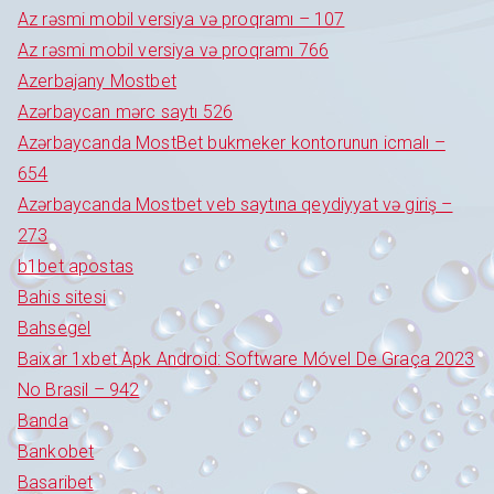
Az rəsmi mobil versiya və proqramı – 107
Az rəsmi mobil versiya və proqramı 766
Azerbajany Mostbet
Azərbaycan mərc saytı 526
Azərbaycanda MostBet bukmeker kontorunun icmalı –
654
Azərbaycanda Mostbet veb saytına qeydiyyat və giriş –
273
b1bet apostas
Bahis sitesi
Bahsegel
Baixar 1xbet Apk Android: Software Móvel De Graça 2023
No Brasil – 942
Banda
Bankobet
Basaribet