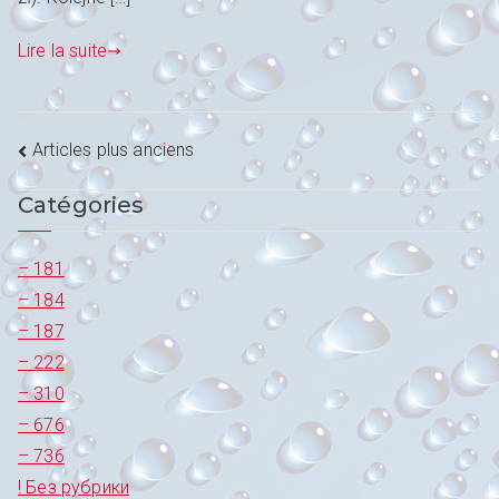
Lire la suite
Navigation
Articles plus anciens
des
Catégories
articles
– 181
– 184
– 187
– 222
– 310
– 676
– 736
! Без рубрики