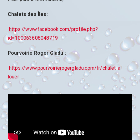
Chalets des Îles:
https://www.facebook.com/profile.php?
id=100063608048719
Pourvoirie Roger Gladu :
https://www.pourvoirierogergladu.com/fr/chalet-a-
louer