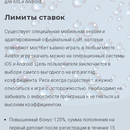
для iOS и Android.
Лимиты ставок
Существует специальная мобильная версия и
адаптированный официальный сайт, которые
позволяют мостбет казино играть в любом месте.
Aviator игру скачать можно на операционные системы
iOS и Android. Цель пользователя заключается в
выборе самого выгодного на его взгляд
коэффициента. Риск всегда существует, и нужно
относиться к игре с осторожностью. Необходимо не
забывать о вероятности проигрыша и не гнаться за
высоким коэффициентом.
Повышенный бонус-125%, сумма пополнения на
первый депозит после регистрации в течение 15