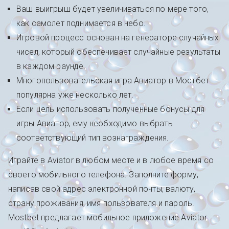
Ваш выигрыш будет увеличиваться по мере того,
как самолет поднимается в небо.
Игровой процесс основан на генераторе случайных
чисел, который обеспечивает случайные результаты
в каждом раунде.
Многопользовательская игра Авиатор в Мостбет
популярна уже несколько лет.
Если цель использовать полученные бонусы для
игры Авиатор, ему необходимо выбрать
соответствующий тип вознаграждения.
Играйте в Aviator в любом месте и в любое время со
своего мобильного телефона. Заполните форму,
написав свой адрес электронной почты, валюту,
страну проживания, имя пользователя и пароль.
Mostbet предлагает мобильное приложение Aviator