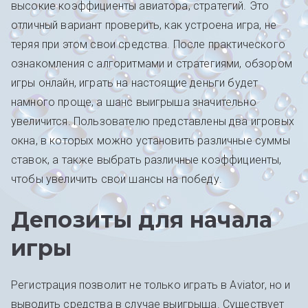
высокие коэффициенты авиатора, стратегий. Это
отличный вариант проверить, как устроена игра, не
теряя при этом свои средства. После практического
ознакомления с алгоритмами и стратегиями, обзором
игры онлайн, играть на настоящие деньги будет
намного проще, а шанс выигрыша значительно
увеличится. Пользователю представлены два игровых
окна, в которых можно установить различные суммы
ставок, а также выбрать различные коэффициенты,
чтобы увеличить свои шансы на победу.
Депозиты для начала
игры
Регистрация позволит не только играть в Aviator, но и
выводить средства в случае выигрыша. Существует