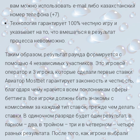
вам можно использовать e-mail либо казахстанский
номер телефона (+7).
Технология гарантирует 100% честную игру и
указывает на то, что вмешаться в результат
процесса невозможно.
Таким образом, результат раунда формируется с
помощью 4 независимых участников. Это игровой
оператор и 3 игрока, которые сделали первые ставки.
Авиатор Mostbet гарантирует законность и честность,
благодаря чему нравится всем поклонникам сферы
беттинга. Все игроки должны быть знакомы с
комиссиями за каждый тип ставок, прежде чем делать
ставки. В одиночном разряде будет один результат, в
парном – два, в тройном – три и в четверном – четыре
разных результата. После того, как игроки выбрали