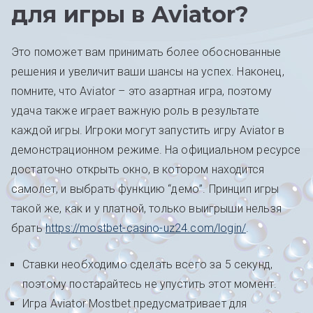
для игры в Aviator?
Это поможет вам принимать более обоснованные
решения и увеличит ваши шансы на успех. Наконец,
помните, что Aviator – это азартная игра, поэтому
удача также играет важную роль в результате
каждой игры. Игроки могут запустить игру Aviator в
демонстрационном режиме. На официальном ресурсе
достаточно открыть окно, в котором находится
самолет, и выбрать функцию “демо”. Принцип игры
такой же, как и у платной, только выигрыши нельзя
брать
https://mostbet-casino-uz24.com/login/
.
Ставки необходимо сделать всего за 5 секунд,
поэтому постарайтесь не упустить этот момент.
Игра Aviator Mostbet предусматривает для