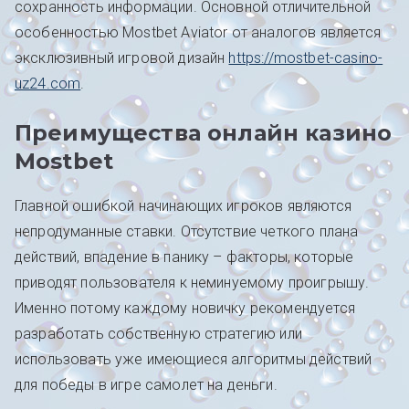
сохранность информации. Основной отличительной
особенностью Mostbet Aviator от аналогов является
эксклюзивный игровой дизайн
https://mostbet-casino-
uz24.com
.
Преимущества онлайн казино
Mostbet
Главной ошибкой начинающих игроков являются
непродуманные ставки. Отсутствие четкого плана
действий, впадение в панику – факторы, которые
приводят пользователя к неминуемому проигрышу.
Именно потому каждому новичку рекомендуется
разработать собственную стратегию или
использовать уже имеющиеся алгоритмы действий
для победы в игре самолет на деньги.