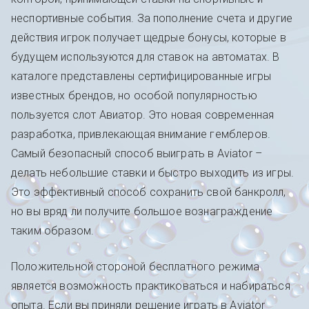
неспортивные события. За пополнение счета и другие
действия игрок получает щедрые бонусы, которые в
будущем используются для ставок на автоматах. В
каталоге представлены сертифицированные игры
известных брендов, но особой популярностью
пользуется слот Авиатор. Это новая современная
разработка, привлекающая внимание гемблеров.
Самый безопасный способ выиграть в Aviator –
делать небольшие ставки и быстро выходить из игры.
Это эффективный способ сохранить свой банкролл,
но вы вряд ли получите большое вознаграждение
таким образом.
Положительной стороной бесплатного режима
является возможность практиковаться и набираться
опыта. Если вы приняли решение играть в Aviator