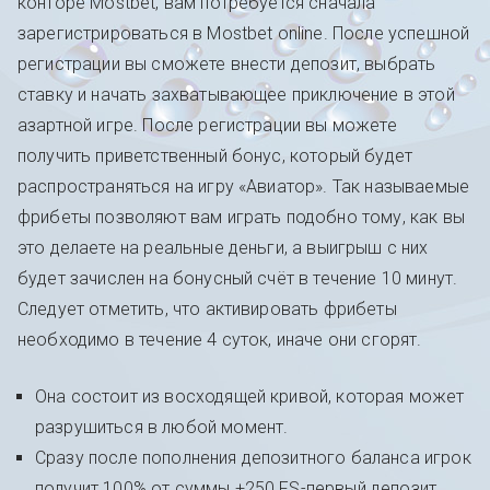
конторе Mostbet, вам потребуется сначала
зарегистрироваться в Mostbet online. После успешной
регистрации вы сможете внести депозит, выбрать
ставку и начать захватывающее приключение в этой
азартной игре. После регистрации вы можете
получить приветственный бонус, который будет
распространяться на игру «Авиатор». Так называемые
фрибеты позволяют вам играть подобно тому, как вы
это делаете на реальные деньги, а выигрыш с них
будет зачислен на бонусный счёт в течение 10 минут.
Следует отметить, что активировать фрибеты
необходимо в течение 4 суток, иначе они сгорят.
Она состоит из восходящей кривой, которая может
разрушиться в любой момент.
Сразу после пополнения депозитного баланса игрок
получит 100% от суммы +250 FS-первый депозит