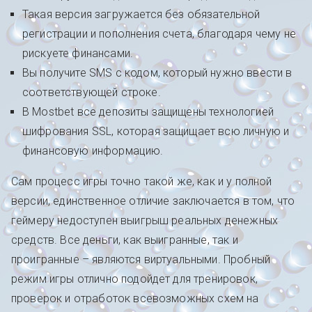
Такая версия загружается без обязательной
регистрации и пополнения счета, благодаря чему не
рискуете финансами.
Вы получите SMS с кодом, который нужно ввести в
соответствующей строке.
В Mostbet все депозиты защищены технологией
шифрования SSL, которая защищает всю личную и
финансовую информацию.
Сам процесс игры точно такой же, как и у полной
версии, единственное отличие заключается в том, что
геймеру недоступен выигрыш реальных денежных
средств. Все деньги, как выигранные, так и
проигранные – являются виртуальными. Пробный
режим игры отлично подойдет для тренировок,
проверок и отработок всевозможных схем на