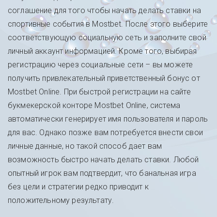
соглашение для того чтобы начать делать ставки на
спортивные события в Mostbet. После этого выберите
соответствующую социальную сеть и заполните свой
личный аккаунт информацией. Кроме того, выбирая
регистрацию через социальные сети – вы можете
получить привлекательный приветственный бонус от
Mostbet Online. При быстрой регистрации на сайте
букмекерской конторе Mostbet Online, система
автоматически генерирует имя пользователя и пароль
для вас. Однако позже вам потребуется внести свои
личные данные, но такой способ дает вам
возможность быстро начать делать ставки. Любой
опытный игрок вам подтвердит, что банальная игра
без цели и стратегии редко приводит к
положительному результату.