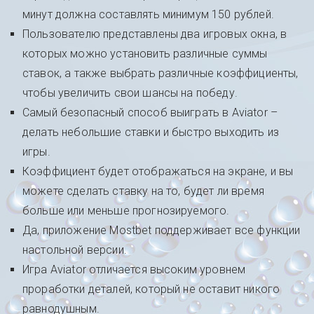
минут должна составлять минимум 150 рублей.
Пользователю представлены два игровых окна, в
которых можно установить различные суммы
ставок, а также выбрать различные коэффициенты,
чтобы увеличить свои шансы на победу.
Самый безопасный способ выиграть в Aviator –
делать небольшие ставки и быстро выходить из
игры.
Коэффициент будет отображаться на экране, и вы
можете сделать ставку на то, будет ли время
больше или меньше прогнозируемого.
Да, приложение Mostbet поддерживает все функции
настольной версии.
Игра Aviator отличается высоким уровнем
проработки деталей, который не оставит никого
равнодушным.