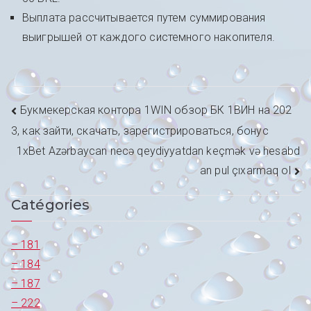
Выплата рассчитывается путем суммирования
выигрышей от каждого системного накопителя.
Navigation
Букмекерская контора 1WIN обзор БК 1ВИН на 202
3, как зайти, скачать, зарегистрироваться, бонус
de
1xBet Azərbaycan necə qeydiyyatdan keçmək və hesabd
l’article
an pul çıxarmaq ol
Catégories
– 181
– 184
– 187
– 222