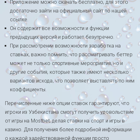
Приложение можно скачать бесплатно, для этого
достаточно зайти на официальный сайт по нашей
ссылке.
Он содержит все возможности и функции
предыдущих версий и работает безупречно.
При рассмотрении возможности заработка на
ставках, важно помнить, что рассматривать беттер
может не только спортивные мероприятия, но и
другие события, которые также имеют несколько
вариантов исхода, что позволяет выставлять по ним
коэффициенты.
Перечисленные ниже опции ставок гарантируют, что
игроки из Узбекистана смогут получить удовольствие
от игры на Mostbet, делая ставки на спорт и игры в
казино. Для получения более подробной информации
о каждой задействованной функции просто