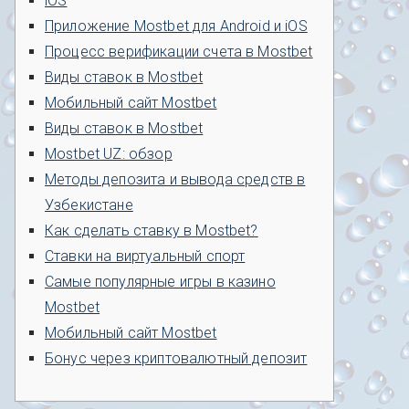
iOS
Приложение Mostbet для Android и iOS
Процесс верификации счета в Mostbet
Виды ставок в Mostbet
Мобильный сайт Mostbet
Виды ставок в Mostbet
Mostbet UZ: обзор
Методы депозита и вывода средств в
Узбекистане
Как сделать ставку в Mostbet?
Ставки на виртуальный спорт
Самые популярные игры в казино
Mostbet
Мобильный сайт Mostbet
Бонус через криптовалютный депозит