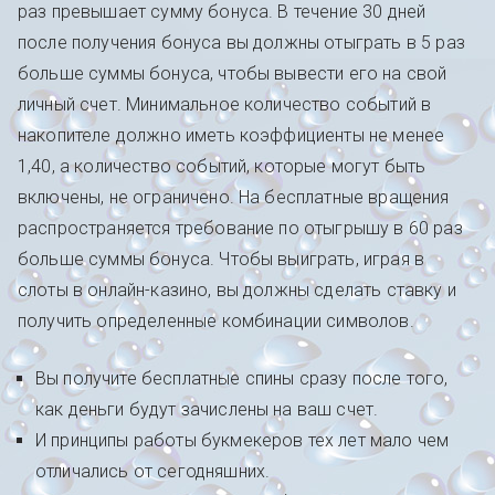
раз превышает сумму бонуса. В течение 30 дней
после получения бонуса вы должны отыграть в 5 раз
больше суммы бонуса, чтобы вывести его на свой
личный счет. Минимальное количество событий в
накопителе должно иметь коэффициенты не менее
1,40, а количество событий, которые могут быть
включены, не ограничено. На бесплатные вращения
распространяется требование по отыгрышу в 60 раз
больше суммы бонуса. Чтобы выиграть, играя в
слоты в онлайн-казино, вы должны сделать ставку и
получить определенные комбинации символов.
Вы получите бесплатные спины сразу после того,
как деньги будут зачислены на ваш счет.
И принципы работы букмекеров тех лет мало чем
отличались от сегодняшних.