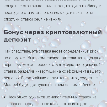
когда все это только начиналось, входило в обиход и
проходило этапы становления, минули века, но ни
спорт, ни ставки себя не изжили.
Бонус через криптовалютный
депозит
Как следствие, эта ставка несет определенный риск,
но он может быть компенсирован, если ваша догадка
верна. Вы можете рассчитать доходность одиночной
ставки, разделив инвестиции на коэффициент вашего
решения. В кратчайшие сроки ваш вывод средств с
Mostbet будет доступен в вашем личном кабинете.
Несколько одинаковых накопительных ставок на
заранее определенное количество исходов