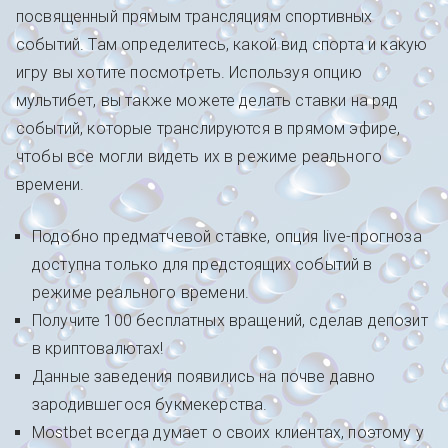
посвященный прямым трансляциям спортивных
событий. Там определитесь, какой вид спорта и какую
игру вы хотите посмотреть. Используя опцию
мультибет, вы также можете делать ставки на ряд
событий, которые транслируются в прямом эфире,
чтобы все могли видеть их в режиме реального
времени.
Подобно предматчевой ставке, опция live-прогноза
доступна только для предстоящих событий в
режиме реального времени.
Получите 100 бесплатных вращений, сделав депозит
в криптовалютах!
Данные заведения появились на почве давно
зародившегося букмекерства.
Mostbet всегда думает о своих клиентах, поэтому у