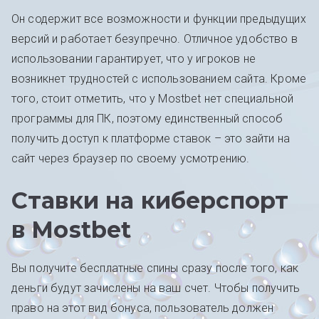
Он содержит все возможности и функции предыдущих
версий и работает безупречно. Отличное удобство в
использовании гарантирует, что у игроков не
возникнет трудностей с использованием сайта. Кроме
того, стоит отметить, что у Mostbet нет специальной
программы для ПК, поэтому единственный способ
получить доступ к платформе ставок – это зайти на
сайт через браузер по своему усмотрению.
Ставки на киберспорт
в Mostbet
Вы получите бесплатные спины сразу после того, как
деньги будут зачислены на ваш счет. Чтобы получить
право на этот вид бонуса, пользователь должен