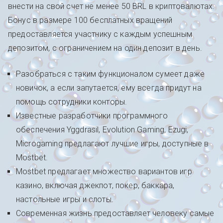
внести на свой счет не менее 50 BRL в криптовалютах.
Бонус в размере 100 бесплатных вращений
предоставляется участнику с каждым успешным
депозитом, с ограничением на один депозит в день.
Разобраться с таким функционалом сумеет даже
новичок, а если запутается, ему всегда придут на
помощь сотрудники конторы.
Известные разработчики программного
обеспечения Yggdrasil, Evolution Gaming, Ezugi,
Microgaming предлагают лучшие игры, доступные в
Mostbet.
Mostbet предлагает множество вариантов игр
казино, включая джекпот, покер, баккара,
настольные игры и слоты.
Современная жизнь предоставляет человеку самые