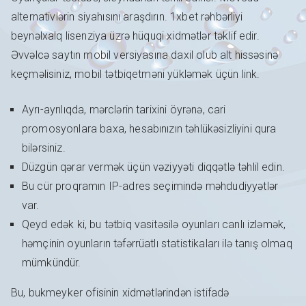
alternativlərin siyahısını araşdırın. 1xbet rəhbərliyi
beynəlxalq lisenziya üzrə hüquqi xidmətlər təklif edir.
Əvvəlcə saytın mobil versiyasına daxil olub alt hissəsinə
keçməlisiniz, mobil tətbiqetməni yükləmək üçün link.
Ayrı-ayrılıqda, mərclərin tarixini öyrənə, cari
promosyonlara baxa, hesabınızın təhlükəsizliyini qura
bilərsiniz.
Düzgün qərar vermək üçün vəziyyəti diqqətlə təhlil edin.
Bu cür proqramın IP-adres seçimində məhdudiyyətlər
var.
Qeyd edək ki, bu tətbiq vasitəsilə oyunları canlı izləmək,
həmçinin oyunların təfərrüatlı statistikaları ilə tanış olmaq
mümkündür.
Bu, bukmeyker ofisinin xidmətlərindən istifadə