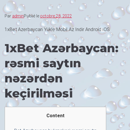
Par
admin
Publié le
octobre 28, 2022
1xBet Azerbaycan Yükle Mobil Az Indir Android iOS
1xBet Azərbaycan:
rəsmi saytın
nəzərdən
keçirilməsi
Content