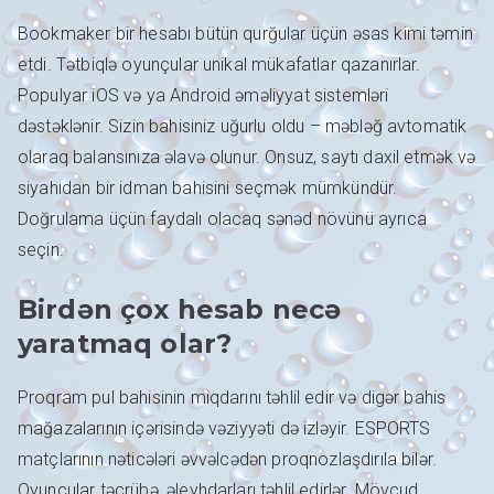
Bookmaker bir hesabı bütün qurğular üçün əsas kimi təmin
etdi. Tətbiqlə oyunçular unikal mükafatlar qazanırlar.
Populyar iOS və ya Android əməliyyat sistemləri
dəstəklənir. Sizin bahisiniz uğurlu oldu – məbləğ avtomatik
olaraq balansınıza əlavə olunur. Onsuz, saytı daxil etmək və
siyahıdan bir idman bahisini seçmək mümkündür.
Doğrulama üçün faydalı olacaq sənəd növünü ayrıca
seçin.
Birdən çox hesab necə
yaratmaq olar?
Proqram pul bahisinin miqdarını təhlil edir və digər bahis
mağazalarının içərisində vəziyyəti də izləyir. ESPORTS
matçlarının nəticələri əvvəlcədən proqnozlaşdırıla bilər.
Oyunçular təcrübə, əleyhdarları təhlil edirlər. Mövcud