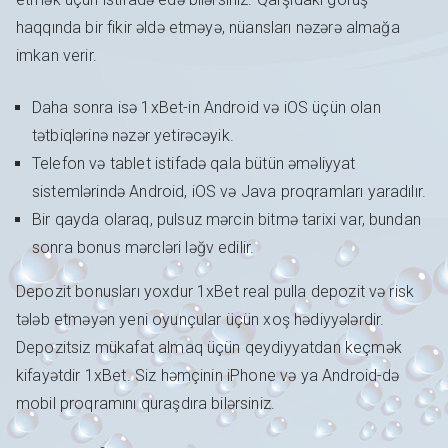
haqqında bir fikir əldə etməyə, nüansları nəzərə almağa
imkan verir.
Daha sonra isə 1xBet-in Android və iOS üçün olan
tətbiqlərinə nəzər yetirəcəyik.
Telefon və tablet istifadə qala bütün əməliyyat
sistemlərində Android, iOS və Java proqramları yaradılır.
Bir qayda olaraq, pulsuz mərcin bitmə tarixi var, bundan
sonra bonus mərcləri ləğv edilir.
Depozit bonusları yoxdur 1xBet real pulla depozit və risk
tələb etməyən yeni oyunçular üçün xoş hədiyyələrdir.
Depozitsiz mükafat almaq üçün qeydiyyatdan keçmək
kifayətdir 1xBet. Siz həmçinin iPhone və ya Android-də
mobil proqramını quraşdıra bilərsiniz.