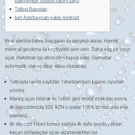
bukmeyker ofisinin rəsmi saytı
Tətbiq Baxışları
bet Azerbaycan yükle Android
Real vaxtda bahis, başqaları ilə qarşılıqlı əlaqə. Hamısı
minimal gecikmə ilə keyfiyyətli axın verir. Daha xoş bir oyun
üçün mehriban bir atmosferi təşviq edin. Qiymətlər
avtomatik olaraq slipə əlavə olunacaq.
Tətbiqdə rəsmi saytdan 1xbetdən bəzi kazino oyunları
yoxdur.
Maraq üçün bildirək ki, 1xBet giriş mobil etdikdən sonra,
ilk depozitinizdə 200 AZN-ə qədər 100% bonus əldə edə
bilərsiniz.
İlk depozit 1xbet bonus saytda ilk dəfə qeydiyyatdan
keçən istifadəçilər üçün əlçatandırMərclər.