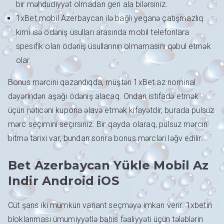
bir məhdudiyyət olmadan geri ala bilərsiniz.
1xBet mobil Azerbaycan ilə bağlı yeganə çatışmazlıq
kimi isə ödəniş üsulları arasında mobil telefonlara
spesifik olan ödəniş üsullarının olmamasını qəbul etmək
olar.
Bonus mərcini qazandıqda, müştəri 1xBet az nominal
dəyərindən aşağı ödəniş alacaq. Ondan istifadə etmək
üçün nəticəni kupona əlavə etmək kifayətdir, burada pulsuz
mərc seçimini seçirsiniz. Bir qayda olaraq, pulsuz mərcin
bitmə tarixi var, bundan sonra bonus mərcləri ləğv edilir.
Bet Azerbaycan Yükle Mobil Az
Indir Android iOS
Cüt şans iki mümkün variant seçməyə imkan verir. 1xbetin
bloklanması ümumiyyətlə bahis fəaliyyəti üçün tələblərin