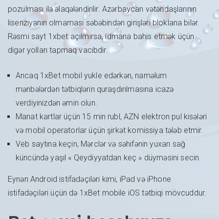
pozulması ilə əlaqələndirilir. Azərbaycan vətəndaşlarının
lisenziyanın olmaması səbəbindən girişləri bloklana bilər.
Rəsmi sayt 1xbet açılmırsa, idmana bahis etmək üçün
digər yolları tapmaq vacibdir.
Ancaq 1xBet mobil yukle edərkən, naməlum
mənbələrdən tətbiqlərin quraşdırılmasına icazə
verdiyinizdən əmin olun.
Manat kartlar üçün 15 min rubl, AZN elektron pul kisələri
və mobil operatorlar üçün şirkət komissiya tələb etmir.
Veb saytına keçin, Mərclər və səhifənin yuxarı sağ
küncündə yaşıl « Qeydiyyatdan keç » düyməsini secin.
Eynən Android istifadəçiləri kimi, iPad və iPhone
istifadəçiləri üçün də 1xBet mobile iOS tətbiqi mövcuddur.