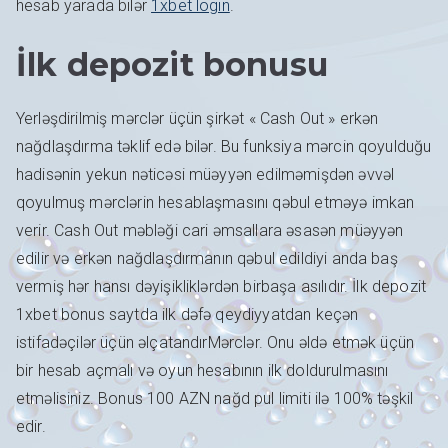
hesab yarada bilər
1xbet login
.
İlk depozit bonusu
Yerləşdirilmiş mərclər üçün şirkət « Cash Out » erkən
nağdlaşdırma təklif edə bilər. Bu funksiya mərcin qoyulduğu
hadisənin yekun nəticəsi müəyyən edilməmişdən əvvəl
qoyulmuş mərclərin hesablaşmasını qəbul etməyə imkan
verir. Cash Out məbləği cari əmsallara əsasən müəyyən
edilir və erkən nağdlaşdırmanın qəbul edildiyi anda baş
vermiş hər hansı dəyişikliklərdən birbaşa asılıdır. İlk depozit
1xbet bonus saytda ilk dəfə qeydiyyatdan keçən
istifadəçilər üçün əlçatandırMərclər. Onu əldə etmək üçün
bir hesab açmalı və oyun hesabının ilk doldurulmasını
etməlisiniz. Bonus 100 AZN nağd pul limiti ilə 100% təşkil
edir.