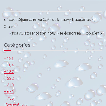
Navigation
1xbet Официальный Сайт с Лучшими Вариантами для
Ставо
de
Игра Aviator Mostbet получите фриспины + фрибет
l’article
Catégories
– 181
– 184
– 187
– 222
– 310
– 676
– 736
! Без рубрики