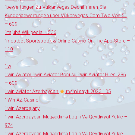
"bewertungen Zu Vulkanvegas Dechiffrieren Sie
Kundenbewertungen über Vulkanvegas Com Two Von 51
– 609
"itajubá Wikipedia – 536
"‎mostbet Sportsbook & Online Casino On The App Store –
110
1
1w
1win Aviator 1win Aviator Bonusu 1win Aviator Hilesi 286
– 609
1win aviator Azerbaycan
rəsmi saytı 2023 105
1Win AZ Casino
1win Azerbajany
1win Azerbaycan Müqəddimə Login Və Qeydiyyat Yukle –
974
1win Azerbaycan Müqəddimə Login Və Qeydiyyat Yukle