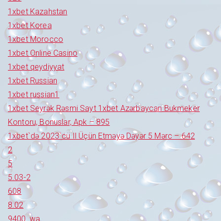
1xbet Kazahstan
1xbet Korea
1xbet Morocco
1xbet Online Casino
1xbet qeydiyyat
1xbet Russian
1xbet russian1
1xbet Seyrək Rəsmi Sayt 1xbet Azərbaycan Bukmeker
Kontoru, Bonuslar, Apk – 895
1xbet`də 2023`cü Il Üçün Etməyə Dəyər 5 Mərc – 642
2
5
5.03-2
608
8.02
9400_wa