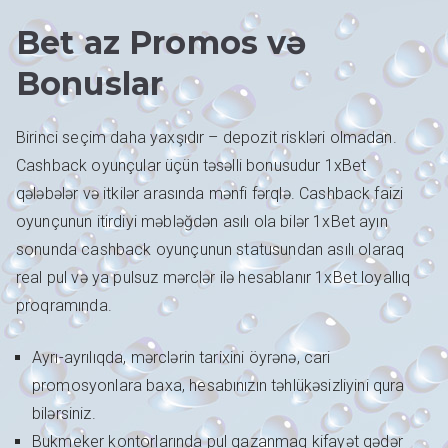
Bet az Promos və
Bonuslar
Birinci seçim daha yaxşıdır – depozit riskləri olmadan.
Cashback oyunçular üçün təsəlli bonusudur 1xBet
qələbələr və itkilər arasında mənfi fərqlə. Cashback faizi
oyunçunun itirdiyi məbləğdən asılı ola bilər 1xBet ayın
sonunda cashback oyunçunun statusundan asılı olaraq
real pul və ya pulsuz mərclər ilə hesablanır 1xBet loyallıq
proqramında.
Ayrı-ayrılıqda, mərclərin tarixini öyrənə, cari
promosyonlara baxa, hesabınızın təhlükəsizliyini qura
bilərsiniz.
Bukmeker kontorlarında pul qazanmaq kifayət qədər