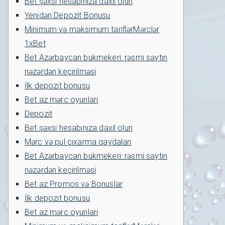
Bet şəxsi hesabınıza daxil olun
Yenidən Depozit Bonusu
Minimum və maksimum tariflərMərclər
1xBet
Bet Azərbaycan bukmekeri: rəsmi saytın
nəzərdən keçirilməsi
İlk depozit bonusu
Bet az mərc oyunları
Depozit
Bet şəxsi hesabınıza daxil olun
Mərc və pul çıxarma qaydaları
Bet Azərbaycan bukmekeri: rəsmi saytın
nəzərdən keçirilməsi
Bet az Promos və Bonuslar
İlk depozit bonusu
Bet az mərc oyunları