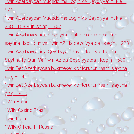
1win Azerbaycan Müqəddimə Login Və Qeydiyyat Yukle –
974
1win Azerbaycan Müqəddimə Login Və Qeydiyyat Yukle
258 1168 Publishing – 757
1win Azərbaycanda qeydiyyat: bukmeker kontorunun
saytına daxil olun və 1win AZ-da qeydiyyatdan keçin – 223
1win Azərbaycanda Qeydiyyat: Bukmeker Kontorunun
Saytına Iç Olun Və 1win Az-da Qeydiyyatdan Keçin – 530
1win Bet Azerbaycan bukmeker kontorunun rəsmi saytına
giriş – 14
1win Bet Azerbaycan bukmeker kontorunun rəsmi saytına
giriş – 910
1Win Brasil
1WIN Casino Brasil
1win India
1WIN Official In Russia