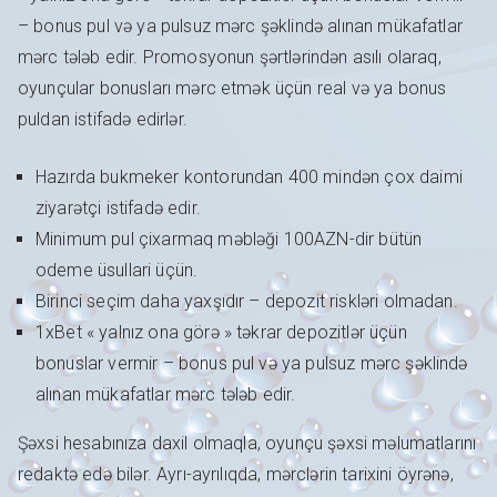
– bonus pul və ya pulsuz mərc şəklində alınan mükafatlar
mərc tələb edir. Promosyonun şərtlərindən asılı olaraq,
oyunçular bonusları mərc etmək üçün real və ya bonus
puldan istifadə edirlər.
Hazırda bukmeker kontorundan 400 mindən çox daimi
ziyarətçi istifadə edir.
Minimum pul çixarmaq məbləği 100AZN-dir bütün
odeme üsullari üçün.
Birinci seçim daha yaxşıdır – depozit riskləri olmadan.
1xBet « yalnız ona görə » təkrar depozitlər üçün
bonuslar vermir – bonus pul və ya pulsuz mərc şəklində
alınan mükafatlar mərc tələb edir.
Şəxsi hesabınıza daxil olmaqla, oyunçu şəxsi məlumatlarını
redaktə edə bilər. Ayrı-ayrılıqda, mərclərin tarixini öyrənə,