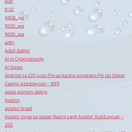
608
8.02
9400_wa
9500_wa
9600_wa
adm
Adult dating
AI in Cybersecurity
AI News
Android və iOS üçün Pin-up kazino proqramı Pin Up Online
Casino Azerbaycan – 899
asian women dating
Aviator
aviator brazil
Aviator oyna və qazan Rəsmi sayti Aviator Azerbaycan –
260