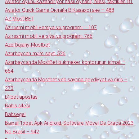
Aviator oyunu kazandırıyor nasıl oynanır, hilesi, taktikleri 81
Aviator Quick Game Онлайн В Казахстане – 488
AZ Most BET
Az rəsmi mobil versiya və proqramı – 107
Az rəsmi mobil versiya və proqramı 766
Azerbajany Mostbet
Azərbaycan mərc saytı 526
Azərbaycanda MostBet bukmeker kontorunun icmalı –
654
Azərbaycanda Mostbet veb saytına qeydiyyat və giriş –
273
b1bet apostas
Bahis sitesi
Bahsegel
Baixar 1xbet Apk Android: Software Móvel De Graça 2023
No Brasil – 942