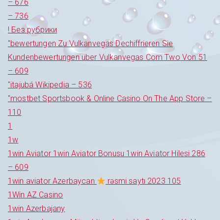
– 676
– 736
! Без рубрики
"bewertungen Zu Vulkanvegas Dechiffrieren Sie
Kundenbewertungen über Vulkanvegas Com Two Von 51
– 609
"itajubá Wikipedia – 536
"‎mostbet Sportsbook & Online Casino On The App Store –
110
1
1w
1win Aviator 1win Aviator Bonusu 1win Aviator Hilesi 286
– 609
1win aviator Azerbaycan
rəsmi saytı 2023 105
1Win AZ Casino
1win Azerbajany