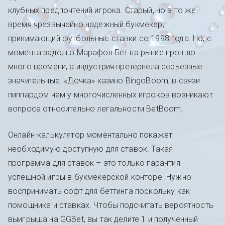
клубных предпочтений игрока. Старый, но в то же
время чрезвычайно надежный букмекер,
принимающий футбольные ставки со 1998 года. Но, с
момента задолго Марафон Бет на рынке прошло
много времени, а индустрия претерпела серьезные
значительные. «Дочка» казино BingoBoom, в связи
пиппардом чем у многочисленных игроков возникают
вопроса относительно легальности BetBoom.
Онлайн-калькулятор моментально покажет
необходимую доступную для ставок. Такая
программа для ставок – это только гарантия
успешной игры в букмекерской конторе. Нужно
воспринимать софт для беттинга поскольку как
помощника и ставках. Чтобы подсчитать вероятность
выигрыша на GGBet, вы так делите 1 и полученный