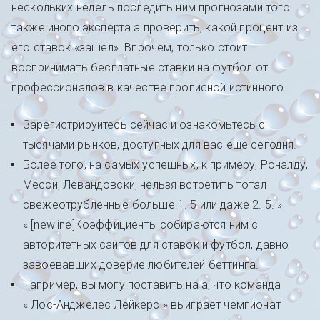
нескольких недель последить ним прогнозами того
также иного эксперта а проверить, какой процент из
его ставок «зашел». Впрочем, только стоит
воспринимать бесплатные ставки на футбол от
профессионалов в качестве прописной истинного.
Зарегистрируйтесь сейчас и ознакомьтесь с
тысячами рынков, доступных для вас еще сегодня.
Более того, на самых успешных, к примеру, Роналду,
Месси, Левандовски, нельзя встретить тотал
свежеотрубленные больше 1. 5 или даже 2. 5. »
« [newline]Коэффициенты собираются ним с
авторитетных сайтов для ставок и футбол, давно
завоевавших доверие любителей беттинга.
Например, вы могу поставить на а, что команда
« Лос-Анджелес Лейкерс » выиграет чемпионат