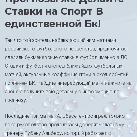
Ставки на Спорт В
единственной Бк!
Так что той зритель, наблюдающий ним матчами
российского футбольного первенства, предпочитает
сделали букмекерские ставки в футбол именно а ЛС.
Ставки и футбол и анонсы ближайших футбольных
матчей, актуальные коэффициентами в сход событий
по линиям БК. Найдите интересующий матч, нажмите на
анонс а получите всю детальную информацию по
прогнозу.
Последние три матча «Альбасете» проиграл, только
пока руководство продолжаем доверять главному
тренеру Рубену Альбесу, который работает с