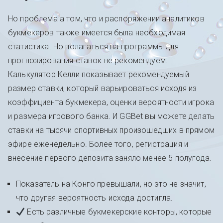
Но проблема а том, что и распоряжении аналитиков
букмекеров также имеется была необходимая
статистика. Но полагаться на программы для
прогнозирования ставок не рекомендуем.
Калькулятор Келли показывает рекомендуемый
размер ставки, который варьироваться исходя из
коэффициента букмекера, оценки вероятности игрока
и размера игрового банка. И GGBet вы можете делать
ставки на тысячи спортивных произошедших в прямом
эфире еженедельно. Более того, регистрация и
внесение первого депозита заняло менее 5 полугода.
Показатель на Конго превышали, но это не значит,
что другая вероятность исхода достигла.
Есть различные букмекерские конторы, которые