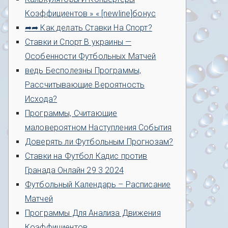
Коэффициентов » « [newline]бонус
➦➦ Как делать Ставки На Спорт?
Ставки и Спорт В украины —
Особенности Футбольных Матчей
ведь Бесполезны Программы,
Рассчитывающие Вероятность
Исхода?
Программы, Считающие
маловероятном Наступления События
Доверять ли Футбольным Прогнозам?
Ставки на Футбол Кадис против
Гранада Онлайн 29 3 2024
Футбольный Календарь – Расписание
Матчей
Программы Для Анализа Движения
Коэффициентов