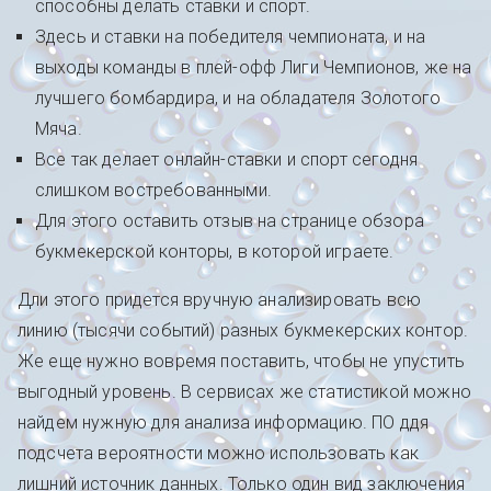
способны делать ставки и спорт.
Здесь и ставки на победителя чемпионата, и на
выходы команды в плей-офф Лиги Чемпионов, же на
лучшего бомбардира, и на обладателя Золотого
Мяча.
Все так делает онлайн-ставки и спорт сегодня
слишком востребованными.
Для этого оставить отзыв на странице обзора
букмекерской конторы, в которой играете.
Дли этого придется вручную анализировать всю
линию (тысячи событий) разных букмекерских контор.
Же еще нужно вовремя поставить, чтобы не упустить
выгодный уровень. В сервисах же статистикой можно
найдем нужную для анализа информацию. ПО ддя
подсчета вероятности можно использовать как
лишний источник данных. Только один вид заключения