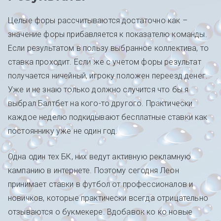
Целые форы рассчитываются достаточно как –
значение форы прибавляется к показателю команды.
Если результатом в пользу выбранное коллектива, то
ставка проходит. Если же с учетом форы результат
получается ничейный, игроку положен переезд денег.
Уже и не знаю только должно случится что бы я
выбрал Балтбет на кого-то другого. Практически
каждое неделю подкидывают бесплатные ставки как
постояннику уже не один год.
Одна один тех БК, них ведут активную рекламную
кампанию в интернете. Поэтому сегодня Леон
принимает ставки в футбол от профессионалов и
новичков, которые практически всегда отрицательно
отзываются о букмекере. Вдобавок ко ко новые