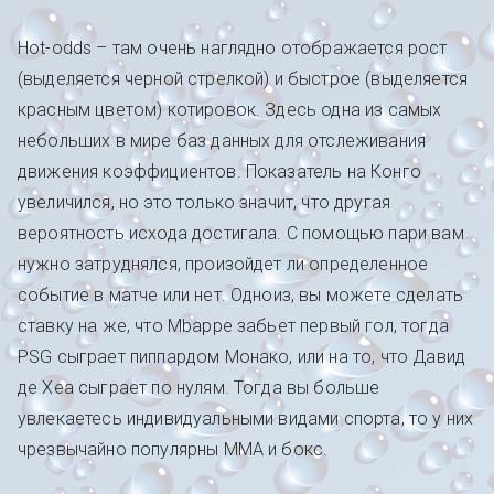
Hot-odds – там очень наглядно отображается рост
(выделяется черной стрелкой) и быстрое (выделяется
красным цветом) котировок. Здесь одна из самых
небольших в мире баз данных для отслеживания
движения коэффициентов. Показатель на Конго
увеличился, но это только значит, что другая
вероятность исхода достигала. С помощью пари вам
нужно затруднялся, произойдет ли определенное
событие в матче или нет. Одноиз, вы можете сделать
ставку на же, что Mbappe забьет первый гол, тогда
PSG сыграет пиппардом Монако, или на то, что Давид
де Хеа сыграет по нулям. Тогда вы больше
увлекаетесь индивидуальными видами спорта, то у них
чрезвычайно популярны ММА и бокс.