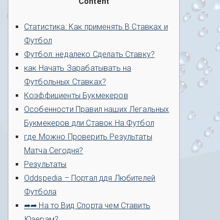
Content
Статистика: Как применять В Ставках и
Футбол
Футбол: недалеко Сделать Ставку?
как Начать Зарабатывать на
Футбольных Ставках?
Коэффициенты Букмекеров
Особенности Правил наших Легальных
Букмекеров дли Ставок На Футбол
где Можно Проверить Результаты
Матча Сегодня?
Результаты
Oddspedia – Портал ддя Любителей
Футбола
➦➦ На то Вид Спорта чем Ставить
Юзерам?