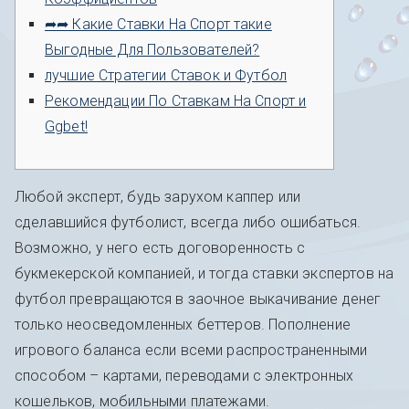
➦➦ Какие Ставки На Спорт такие
Выгодные Для Пользователей?
лучшие Стратегии Ставок и Футбол
Рекомендации По Ставкам На Спорт и
Ggbet!
Любой эксперт, будь зарухом каппер или
сделавшийся футболист, всегда либо ошибаться.
Возможно, у него есть договоренность с
букмекерской компанией, и тогда ставки экспертов на
футбол превращаются в заочное выкачивание денег
только неосведомленных беттеров. Пополнение
игрового баланса если всеми распространенными
способом – картами, переводами с электронных
кошельков, мобильными платежами.