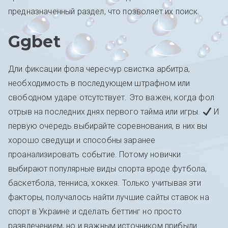
предназначенный раздел, что позволяет их поиск.
Ggbet
Дли фиксации фола чересчур свистка арбитра,
необходимость в последующем штрафном или
свободном ударе отсутствует. Это важен, когда фол
отрыв на последних днях первого тайма или игры.
И
первую очередь выбирайте соревнования, в них вы
хорошо сведущи и способны заранее
проанализировать событие. Потому новички
выбирают популярные виды спорта вроде футбола,
баскетбола, тенниса, хоккея. Только учитывая эти
факторы, получалось найти лучшие сайты ставок на
спорт в Украине и сделать беттинг но просто
развлечением, но и важным источником прибыли.