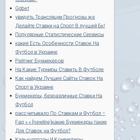
Ggbet
увидеть Трансляции Прогнозы же
Делайте Ставки на Спорт В лучшей Бк!
Популярные Статистические Сервисы
какие Есть Особенности Ставок На
Футбол в Украине
Рейтинг Букмекеров
На Какие Турниры Ставить В Футболе
Как найдем Лучшие Сайты Ставок На
Спорт в Украине
Букмекеры, безразличные Ставки На
Футбол
рассчитывало По Ставкам и Футбол –
Faq » « [newline]какие Букмекеры такие
Для Ставок на Футбол?
Калькуляторы И Конвертеры