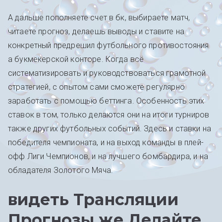
А дальше пополняете счет в бк, выбираете матч,
читаете прогноз, делаешь выводы и ставите на
конкретный предрешил футбольного противостояния
а букмекерской конторе. Когда всё
систематизировать и руководствоваться грамотной
стратегией, с опытом сами сможете регулярно
заработать с помощью беттинга. Особенность этих
ставок в том, только делаются они на итоги турниров
также других футбольных событий. Здесь и ставки на
победителя чемпионата, и на выход команды в плей-
офф Лиги Чемпионов, и на лучшего бомбардира, и на
обладателя Золотого Мяча.
видеть Трансляции
Прогнозы же Делайте