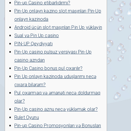
Pin-up Casino etibarlıdırmı?
Pin-Up onlayn kazino slot maşınları Pin-Up
onlayn kazinoda
Android üçün slot maşınları Pin Up yükləyin
Sual və Pin Up casino
PIN-UP Qeydiyyatı
Pin-Up casino pulsuz versiyası Pin-Up
casino azndan
Pin-Up Casino bonus pul çıxarılır?
Pin Up onlayn kazinoda uduşlarımı necə
çıxara bilərəm?
Pul çıxarmaq və əmanəti necə doldurmaq
olar?
Pin-Up casino aznu necə yükləmək olar?
Rulet Oyunu
Pin-up Casino Promosyonları və Bonusları