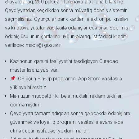
Əlavə olaraq, 250 pulsuz fırlanmaya arxalana bilərsiniz.
Qeydiyyatdan keçdikdən sonra müvafiq ödəniş sistemini
seçməlisiniz. Oyunçular bank kartları, elektron pul kisələri
və kriptovalyutalar vasitəsilə ödənişlər edə bilər. Seçilmiş
ödəniş üsulunun şərtlərinə uyğun olaraq, istifadəçi kredit
veriləcək məbləği göstərir.
Kazinonun qanuni fəaliyyətini təsdiqləyən Curacao
master lisenziyası var.
iOS üçün Pin-Up proqramını App Store vasitəsilə
yükləyə bilərsiniz.
Mən uzun müddətdir ki, belə müxtəlif reklam təklifləri
görməmişdim.
Qeydiyyatı tamamladıqdan sonra gələcəkdə ödənişlərə
güvənmək və loyallıq proqramı vasitəsilə avans əldə
etmək üçün istifadəçi yoxlanılmalıdır.