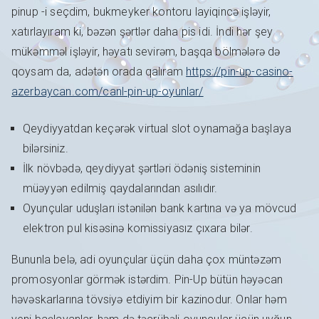
pinup -i seçdim, bukmeyker kontoru layiqincə işləyir,
xatırlayıram ki, bəzən şərtlər daha pis idi. İndi hər şey
mükəmməl işləyir, həyatı sevirəm, başqa bölmələrə də
qoysam da, adətən orada qalıram
https://pin-up-casino-
azerbaycan.com/canl-pin-up-oyunlar/
Qeydiyyatdan keçərək virtual slot oynamağa başlaya
bilərsiniz.
İlk növbədə, qeydiyyat şərtləri ödəniş sisteminin
müəyyən edilmiş qaydalarından asılıdır.
Oyunçular uduşları istənilən bank kartına və ya mövcud
elektron pul kisəsinə komissiyasız çıxara bilər.
Bununla belə, adi oyunçular üçün daha çox müntəzəm
promosyonlar görmək istərdim. Pin-Up bütün həyəcan
həvəskarlarına tövsiyə etdiyim bir kazinodur. Onlar həm