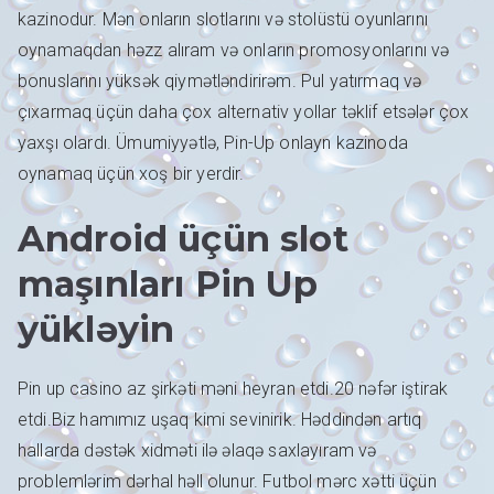
kazinodur. Mən onların slotlarını və stolüstü oyunlarını
oynamaqdan həzz alıram və onların promosyonlarını və
bonuslarını yüksək qiymətləndirirəm. Pul yatırmaq və
çıxarmaq üçün daha çox alternativ yollar təklif etsələr çox
yaxşı olardı. Ümumiyyətlə, Pin-Up onlayn kazinoda
oynamaq üçün xoş bir yerdir.
Android üçün slot
maşınları Pin Up
yükləyin
Pin up casino az şirkəti məni heyran etdi.20 nəfər iştirak
etdi.Biz hamımız uşaq kimi sevinirik. Həddindən artıq
hallarda dəstək xidməti ilə əlaqə saxlayıram və
problemlərim dərhal həll olunur. Futbol mərc xətti üçün