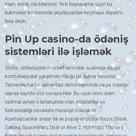
mərc etmiş ola bilərsiniz. Yeni başlayanlar üçün bu
bukmeker kontorunda qeydiyyatdan keçməyə dəyərmi,
bizə deyin.
Pin Up casino-da ödəniş
sistemləri ilə işləmək
Slotlar, istifadəçinin müxtəlif simvollar əsasında uduşlu
kombinasiyalar yaratmalı olduğu bir qumar növüdür.
Tamamilə hər bir qumarbaz demo rejimində və ya ödənişli
olaraq saytda slot oynaya bilər. Bu oyun növü daim
optimal əyləncə axtarışında olan, müxtəlifliyi və
funksionallığı sevənlərə müraciət edəcəkdir.
Azərbaycanlılar arasında ən populyar slotlar Razor Shark,
Sakura, SpaceWars, Deal or Alive 2, Hot Fruits 100 və s.
Bütün Pin-Up kazino slot maşınları bir bölmədə yerləşir və