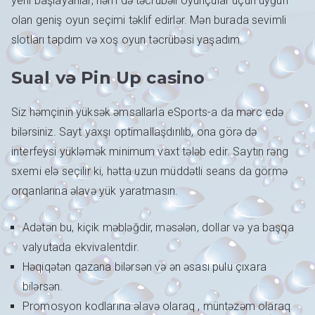
yeni başlayanlar, həm də təcrübəli oyunçular üçün uyğun
olan geniş oyun seçimi təklif edirlər. Mən burada sevimli
slotları tapdım və xoş oyun təcrübəsi yaşadım.
Sual və Pin Up casino
Siz həmçinin yüksək əmsallarla eSports-a da mərc edə
bilərsiniz. Sayt yaxşı optimallaşdırılıb, ona görə də
interfeysi yükləmək minimum vaxt tələb edir. Saytın rəng
sxemi elə seçilir ki, hətta uzun müddətli seans da görmə
orqanlarına əlavə yük yaratmasın.
Adətən bu, kiçik məbləğdir, məsələn, dollar və ya başqa
valyutada ekvivalentdir.
Həqiqətən qazana bilərsən və ən əsası pulu çıxara
bilərsən.
Promosyon kodlarına əlavə olaraq , müntəzəm olaraq