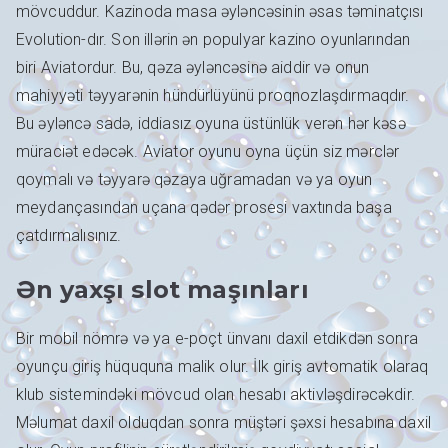
mövcuddur. Kazinoda masa əyləncəsinin əsas təminatçısı
Evolution-dır. Son illərin ən populyar kazino oyunlarından
biri Aviatordur. Bu, qəza əyləncəsinə aiddir və onun
mahiyyəti təyyarənin hündürlüyünü proqnozlaşdırmaqdır.
Bu əyləncə sadə, iddiasız oyuna üstünlük verən hər kəsə
müraciət edəcək. Aviator oyunu oyna üçün siz mərclər
qoymalı və təyyarə qəzaya uğramadan və ya oyun
meydançasından uçana qədər prosesi vaxtında başa
çatdırmalısınız.
Ən yaxşı slot maşınları
Bir mobil nömrə və ya e-poçt ünvanı daxil etdikdən sonra
oyunçu giriş hüququna malik olur. İlk giriş avtomatik olaraq
klub sistemindəki mövcud olan hesabı aktivləşdirəcəkdir.
Məlumat daxil olduqdan sonra müştəri şəxsi hesabına daxil