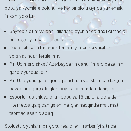
populyar/yenilərə bölünür və hər bir slotu ayrıca yükləmək
imkanı yoxdur.
Saytda slotlar və canlı dilerlərlə oyunlar da daxil olmaqla
bir neçə əyləncə bölməsi var.
Əsas səhifənin bir smartfondan yüklənmə sürəti PC
versiyasından fərqlənmir.
Pin Up mərc şirkəti Azərbaycanın qanuni mərc bazarının
gənc oyunçusudur.
Pin Up oyunu gələn qonaqlar idman yarışlarında düzgün
cavablara görə aldıqları böyük uduşlardan danışırlar.
Esportun üstünlüyü onun populyarlığıdır, ona görə də
internetdə qarşıdan gələn matçlar haqqında məlumat
tapmaq asan olacaq.
Stolüstü oyunların bir çoxu real dilerin rəhbərliyi altında