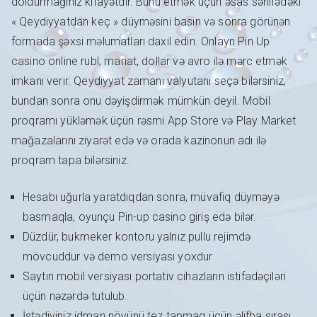
doldurmağınız kifayətdir. Bunu etmək üçün əsas səhifədəki
« Qeydiyyatdan keç » düyməsini basın və sonra görünən
formada şəxsi məlumatları daxil edin. Onlayn Pin Up
casino online rubl, manat, dollar və avro ilə mərc etmək
imkanı verir. Qeydiyyat zamanı valyutanı seçə bilərsiniz,
bundan sonra onu dəyişdirmək mümkün deyil. Mobil
proqramı yükləmək üçün rəsmi App Store və Play Market
mağazalarını ziyarət edə və orada kazinonun adı ilə
proqram tapa bilərsiniz.
Hesabı uğurla yaratdıqdan sonra, müvafiq düyməyə
basmaqla, oyunçu Pin-up casino giriş edə bilər.
Düzdür, bukmeker kontoru yalnız pullu rejimdə
mövcuddur və demo versiyası yoxdur
Saytın mobil versiyası portativ cihazların istifadəçiləri
üçün nəzərdə tutulub.
İstədiyiniz idman növünü tez tapmaq üçün əlifba sırası