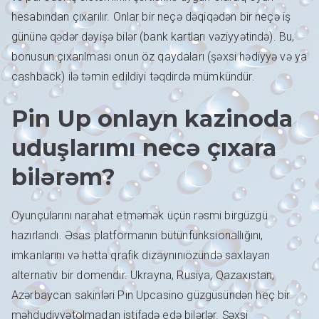
hesabından çıxarılır. Onlar bir neçə dəqiqədən bir neçə iş
gününə qədər dəyişə bilər (bank kartları vəziyyətində). Bu,
bonusun çıxarılması onun öz qaydaları (şəxsi hədiyyə və ya
cashback) ilə təmin edildiyi təqdirdə mümkündür.
Pin Up onlayn kazinoda
uduşlarımı necə çıxara
bilərəm?
Oyunçularını narahat etməmək üçün rəsmi birgüzgü
hazırlandı. Əsas platformanın bütünfunksionallığını,
imkanlarını və hətta qrafik dizaynınıözündə saxlayan
alternativ bir domendir. Ukrayna, Rusiya, Qazaxıstan,
Azərbaycan sakinləri Pin Upcasino güzgüsündən heç bir
məhdudiyyətolmadan istifadə edə bilərlər. Şəxsi