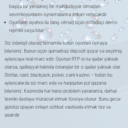
başqa bir yerdəheç bir məhdudiyyət olmadan
sevimlioyunlarını oynamalarına imkan verəcəkdir.
Oyunların siyahısı ilə tanış olmaq üçün istifadəçi demo
rejimini seçə bilər.
Siz ödənişli olaraq tamamilə bütün oyunları oynaya
bilərsiniz. Bunun üçün qumarbaz depozit qoyur və seçilmiş
əyləncəyə real mərc edir. Oyunun RTP-si nə qədər yüksək
olarsa, qalibiyyət halında ödənişlər bir o qədər yüksək olar.
Slotlar, rulet, blackjack, poker, canlı kazino – bütün bu
əyləncələrdə siz mərc edə və həqiqətən pul qazana
bilərsiniz. Kazinoda hər hansı problem yaranarsa, dərhal
texniki dəstəyə müraciət etmək tövsiyə olunur. Bunu gecə-
gündüz işləyən onlayn söhbət vasitəsilə etmək tez və
asandır.