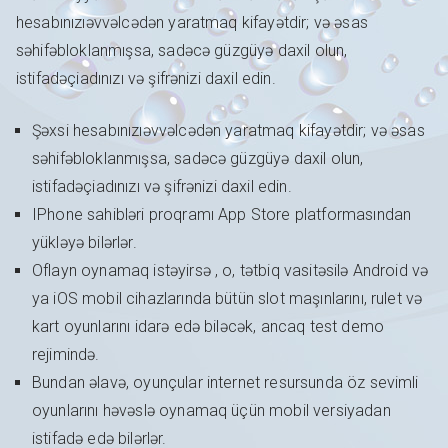
hesabınızıəvvəlcədən yaratmaq kifayətdir; və əsas
səhifəbloklanmışsa, sadəcə güzgüyə daxil olun,
istifadəçiadınızı və şifrənizi daxil edin.
Şəxsi hesabınızıəvvəlcədən yaratmaq kifayətdir; və əsas
səhifəbloklanmışsa, sadəcə güzgüyə daxil olun,
istifadəçiadınızı və şifrənizi daxil edin.
IPhone sahibləri proqramı App Store platformasından
yükləyə bilərlər.
Oflayn oynamaq istəyirsə , o, tətbiq vasitəsilə Android və
ya iOS mobil cihazlarında bütün slot maşınlarını, rulet və
kart oyunlarını idarə edə biləcək, ancaq test demo
rejimində.
Bundan əlavə, oyunçular internet resursunda öz sevimli
oyunlarını həvəslə oynamaq üçün mobil versiyadan
istifadə edə bilərlər.