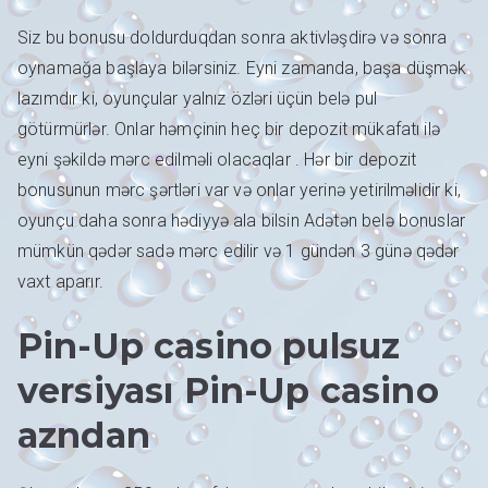
Siz bu bonusu doldurduqdan sonra aktivləşdirə və sonra
oynamağa başlaya bilərsiniz. Eyni zamanda, başa düşmək
lazımdır ki, oyunçular yalnız özləri üçün belə pul
götürmürlər. Onlar həmçinin heç bir depozit mükafatı ilə
eyni şəkildə mərc edilməli olacaqlar . Hər bir depozit
bonusunun mərc şərtləri var və onlar yerinə yetirilməlidir ki,
oyunçu daha sonra hədiyyə ala bilsin Adətən belə bonuslar
mümkün qədər sadə mərc edilir və 1 gündən 3 günə qədər
vaxt aparır.
Pin-Up casino pulsuz
versiyası Pin-Up casino
azndan