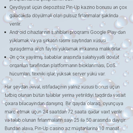
Qeydiyyat üçün depozitsiz Pin-Up kazino bonusu ən çox
gələcəkdə döyülməli olan pulsuz fırlanmalar şəklində
verilir.
Android cihazlarının sahibləri proqramı Google Play-dən
yükləmək və ya şirkətin rəsmi saytından xüsusi
quraşdırma arch faylını yükləmək imkanına malikdirlər.
Ən çox yayılmış səbəblər arasında səlahiyyətli dövlət
orqanları tərəfindən platformanın bloklanması, DoS
hücumları, texniki işlər, yüksək server yükü var.
Hər şeydən əvvəl, istifadəçinin yalnız xüsusi bonus üçün
tətbiq olunan bütün tələblər yerinə yetirildiyi təqdirdə vəsait
çıxara biləcəyindən danışırıq. Bir qayda olaraq, oyunçuya
mərc etmək üçün 24 saatdan 72 saata qədər vaxt verilir
və tələb olunan fırlanmaların sayı 25 ilə 50 arasında dəyişir.
Bundan əlavə, Pin-Up casino az müştərilərinə 10 manat