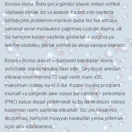
tövsiyə olunur. Bunu gecə-gündüz işləyən onlayn söhbət
vasitəsilə etmək tez və asandır. Kazino veb-saytında
istifadəçinin problemini mümkün qədər tez həll etməyə
zəmanət verən mütəxəssis çağırmaq üçün bir düymə var.
Siz həmçinin kazino saytında göstərilən e-poçt və ya
telefon vasitəsilə dəstək xidməti ilə əlaqə saxlaya bilərsiniz.
Bonus « Bonus əldə et » düyməsini basdıqdan sonra
avtomatik olaraq hesaba daxil edilir. Qeydiyyat anından
etibarən onun mərcinə 72 saat verilir, mərc x50,
maksimum ödəniş isə x10-dur. Kazino loyallıq proqramı
müxtəlif və zəngindir, lakin xüsusi pul vahidinə – pinkoinlərə
(PNC) xüsusi diqqət yetirilməlidir ki, bu da eksklüziv olaraq
kazinonun rəsmi saytında etibarlıdır. Siz onu hesabınızı
doldurmaq, həmçinin müəyyən hərəkətləri yerinə yetirmək
üçün əldə edə bilərsiniz.