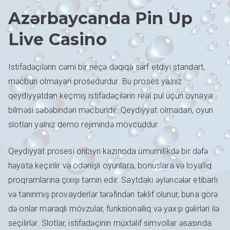
Azərbaycanda Pin Up
Live Casino
Istifadəçilərin cəmi bir neçə dəqiqə sərf etdiyi standart,
məcburi olmayan prosedurdur. Bu proses yalnız
qeydiyyatdan keçmiş istifadəçilərin real pul üçün oynaya
bilməsi səbəbindən məcburidir. Qeydiyyat olmadan, oyun
slotları yalnız demo rejimində mövcuddur.
Qeydiyyat prosesi onlayn kazinoda ümumilikdə bir dəfə
həyata keçirilir və ödənişli oyunlara, bonuslara və loyallıq
proqramlarına çıxışı təmin edir. Saytdakı əyləncələr etibarlı
və tanınmış provayderlər tərəfindən təklif olunur, buna görə
də onlar maraqlı mövzular, funksionallıq və yaxşı gəlirləri ilə
seçilirlər. Slotlar, istifadəçinin müxtəlif simvollar əsasında