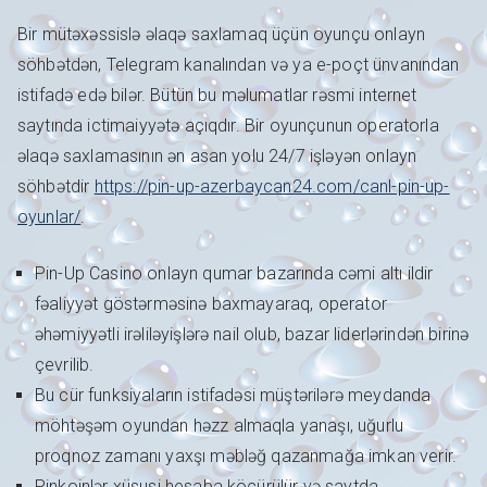
Bir mütəxəssislə əlaqə saxlamaq üçün oyunçu onlayn
söhbətdən, Telegram kanalından və ya e-poçt ünvanından
istifadə edə bilər. Bütün bu məlumatlar rəsmi internet
saytında ictimaiyyətə açıqdır. Bir oyunçunun operatorla
əlaqə saxlamasının ən asan yolu 24/7 işləyən onlayn
söhbətdir
https://pin-up-azerbaycan24.com/canl-pin-up-
oyunlar/
.
Pin-Up Casino onlayn qumar bazarında cəmi altı ildir
fəaliyyət göstərməsinə baxmayaraq, operator
əhəmiyyətli irəliləyişlərə nail olub, bazar liderlərindən birinə
çevrilib.
Bu cür funksiyaların istifadəsi müştərilərə meydanda
möhtəşəm oyundan həzz almaqla yanaşı, uğurlu
proqnoz zamanı yaxşı məbləğ qazanmağa imkan verir.
Pinkoinlər xüsusi hesaba köçürülür və saytda