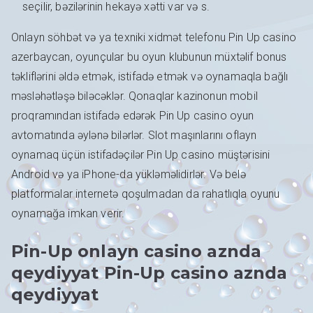
seçilir, bəzilərinin hekayə xətti var və s.
Onlayn söhbət və ya texniki xidmət telefonu Pin Up casino
azerbaycan, oyunçular bu oyun klubunun müxtəlif bonus
təkliflərini əldə etmək, istifadə etmək və oynamaqla bağlı
məsləhətləşə biləcəklər. Qonaqlar kazinonun mobil
proqramından istifadə edərək Pin Up casino oyun
avtomatında əylənə bilərlər. Slot maşınlarını oflayn
oynamaq üçün istifadəçilər Pin Up casino müştərisini
Android və ya iPhone-da yükləməlidirlər. Və belə
platformalar internetə qoşulmadan da rahatlıqla oyunu
oynamağa imkan verir.
Pin-Up onlayn casino aznda
qeydiyyat Pin-Up casino aznda
qeydiyyat