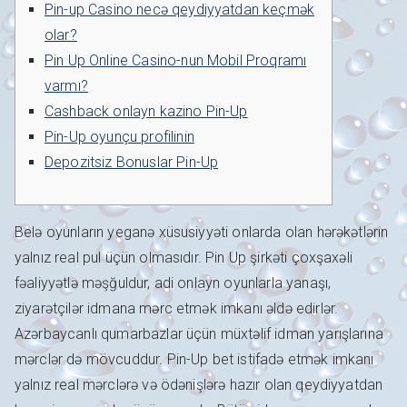
Pin-up Casino necə qeydiyyatdan keçmək
olar?
Pin Up Online Casino-nun Mobil Proqramı
varmı?
Cashback onlayn kazino Pin-Up
Pin-Up oyunçu profilinin
Depozitsiz Bonuslar Pin-Up
Belə oyunların yeganə xüsusiyyəti onlarda olan hərəkətlərin
yalnız real pul üçün olmasıdır. Pin Up şirkəti çoxşaxəli
fəaliyyətlə məşğuldur, adi onlayn oyunlarla yanaşı,
ziyarətçilər idmana mərc etmək imkanı əldə edirlər.
Azərbaycanlı qumarbazlar üçün müxtəlif idman yarışlarına
mərclər də mövcuddur. Pin-Up bet istifadə etmək imkanı
yalnız real mərclərə və ödənişlərə hazır olan qeydiyyatdan