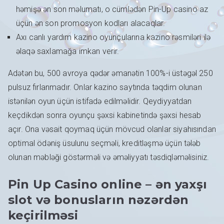
həmişə ən son məlumatı, o cümlədən Pin-Up casino az
üçün ən son promosyon kodları alacaqlar.
Axı canlı yardım kazino oyunçularına kazino rəsmiləri ilə
əlaqə saxlamağa imkan verir.
Adətən bu, 500 avroya qədər əmanətin 100%-i üstəgəl 250
pulsuz fırlanmadır. Onlar kazino saytında təqdim olunan
istənilən oyun üçün istifadə edilməlidir. Qeydiyyatdan
keçdikdən sonra oyunçu şəxsi kabinetində şəxsi hesab
açır. Ona vəsait qoymaq üçün mövcud olanlar siyahısından
optimal ödəniş üsulunu seçməli, kreditləşmə üçün tələb
olunan məbləği göstərməli və əməliyyatı təsdiqləməlisiniz.
Pin Up Casino online – ​​ən yaxşı
slot və bonusların nəzərdən
keçirilməsi