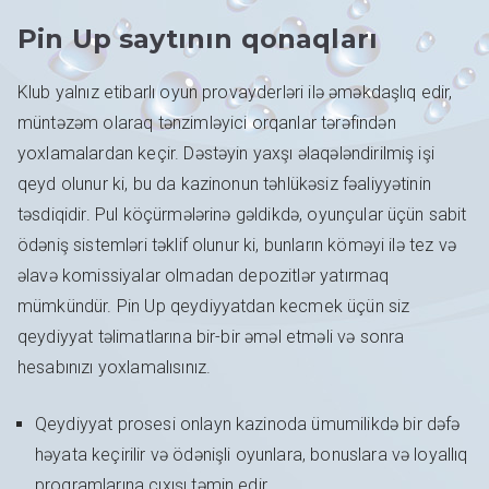
Pin Up saytının qonaqları
Klub yalnız etibarlı oyun provayderləri ilə əməkdaşlıq edir,
müntəzəm olaraq tənzimləyici orqanlar tərəfindən
yoxlamalardan keçir. Dəstəyin yaxşı əlaqələndirilmiş işi
qeyd olunur ki, bu da kazinonun təhlükəsiz fəaliyyətinin
təsdiqidir. Pul köçürmələrinə gəldikdə, oyunçular üçün sabit
ödəniş sistemləri təklif olunur ki, bunların köməyi ilə tez və
əlavə komissiyalar olmadan depozitlər yatırmaq
mümkündür. Pin Up qeydiyyatdan kecmek üçün siz
qeydiyyat təlimatlarına bir-bir əməl etməli və sonra
hesabınızı yoxlamalısınız.
Qeydiyyat prosesi onlayn kazinoda ümumilikdə bir dəfə
həyata keçirilir və ödənişli oyunlara, bonuslara və loyallıq
proqramlarına çıxışı təmin edir.