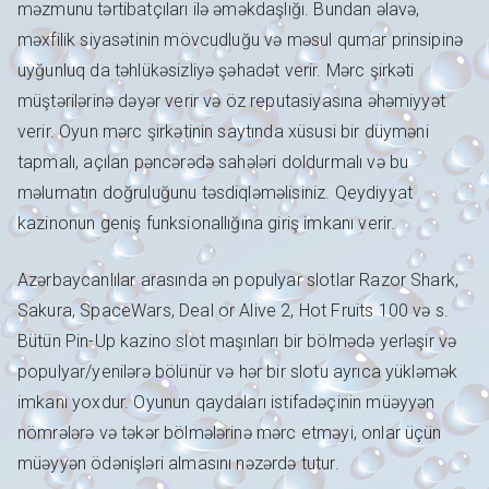
məzmunu tərtibatçıları ilə əməkdaşlığı. Bundan əlavə,
məxfilik siyasətinin mövcudluğu və məsul qumar prinsipinə
uyğunluq da təhlükəsizliyə şəhadət verir. Mərc şirkəti
müştərilərinə dəyər verir və öz reputasiyasına əhəmiyyət
verir. Oyun mərc şirkətinin saytında xüsusi bir düyməni
tapmalı, açılan pəncərədə sahələri doldurmalı və bu
məlumatın doğruluğunu təsdiqləməlisiniz. Qeydiyyat
kazinonun geniş funksionallığına giriş imkanı verir.
Azərbaycanlılar arasında ən populyar slotlar Razor Shark,
Sakura, SpaceWars, Deal or Alive 2, Hot Fruits 100 və s.
Bütün Pin-Up kazino slot maşınları bir bölmədə yerləşir və
populyar/yenilərə bölünür və hər bir slotu ayrıca yükləmək
imkanı yoxdur. Oyunun qaydaları istifadəçinin müəyyən
nömrələrə və təkər bölmələrinə mərc etməyi, onlar üçün
müəyyən ödənişləri almasını nəzərdə tutur.