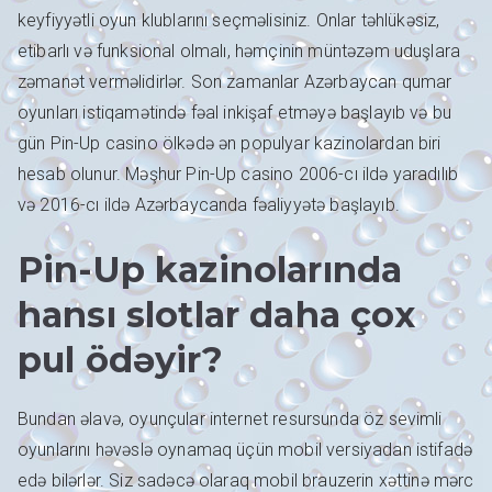
keyfiyyətli oyun klublarını seçməlisiniz. Onlar təhlükəsiz,
etibarlı və funksional olmalı, həmçinin müntəzəm uduşlara
zəmanət verməlidirlər. Son zamanlar Azərbaycan qumar
oyunları istiqamətində fəal inkişaf etməyə başlayıb və bu
gün Pin-Up casino ölkədə ən populyar kazinolardan biri
hesab olunur. Məşhur Pin-Up casino 2006-cı ildə yaradılıb
və 2016-cı ildə Azərbaycanda fəaliyyətə başlayıb.
Pin-Up kazinolarında
hansı slotlar daha çox
pul ödəyir?
Bundan əlavə, oyunçular internet resursunda öz sevimli
oyunlarını həvəslə oynamaq üçün mobil versiyadan istifadə
edə bilərlər. Siz sadəcə olaraq mobil brauzerin xəttinə mərc