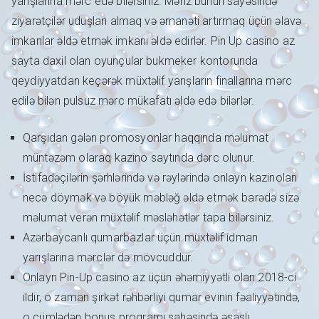
yarışlarına mərc edə bilərsiniz. Məhz bunun sayəsində
ziyarətçilər uduşları almaq və əmanəti artırmaq üçün əlavə
imkanlar əldə etmək imkanı əldə edirlər. Pin Up casino az
sayta daxil olan oyunçular bukmeker kontorunda
qeydiyyatdan keçərək müxtəlif yarışların finallarına mərc
edilə bilən pulsuz mərc mükafatı əldə edə bilərlər.
Qarşıdan gələn promosyonlar haqqında məlumat
müntəzəm olaraq kazino saytında dərc olunur.
İstifadəçilərin şərhlərində və rəylərində onlayn kazinoları
necə döymək və böyük məbləğ əldə etmək barədə sizə
məlumat verən müxtəlif məsləhətlər tapa bilərsiniz.
Azərbaycanlı qumarbazlar üçün müxtəlif idman
yarışlarına mərclər də mövcuddur.
Onlayn Pin-Up casino az üçün əhəmiyyətli olan 2018-ci
ildir, o zaman şirkət rəhbərliyi qumar evinin fəaliyyətində,
o cümlədən bonus proqramı sahəsində əsaslı