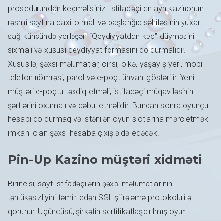
prosedurundan keçməlisiniz. İstifadəçi onlayn kazinonun
rəsmi saytına daxil olmalı və başlanğıc səhifəsinin yuxarı
sağ küncündə yerləşən “Qeydiyyatdan keç” düyməsini
sıxmalı və xüsusi qeydiyyat formasını doldurmalıdır.
Xüsusilə, şəxsi məlumatlar, cinsi, ölkə, yaşayış yeri, mobil
telefon nömrəsi, parol və e-poçt ünvanı göstərilir. Yeni
müştəri e-poçtu təsdiq etməli, istifadəçi müqaviləsinin
şərtlərini oxumalı və qəbul etməlidir. Bundan sonra oyunçu
hesabı doldurmaq və istənilən oyun slotlarına mərc etmək
imkanı olan şəxsi hesaba çıxış əldə edəcək.
Pin-Up Kazino müştəri xidməti
Birincisi, sayt istifadəçilərin şəxsi məlumatlarının
təhlükəsizliyini təmin edən SSL şifrələmə protokolu ilə
qorunur. Üçüncüsü, şirkətin sertifikatlaşdırılmış oyun