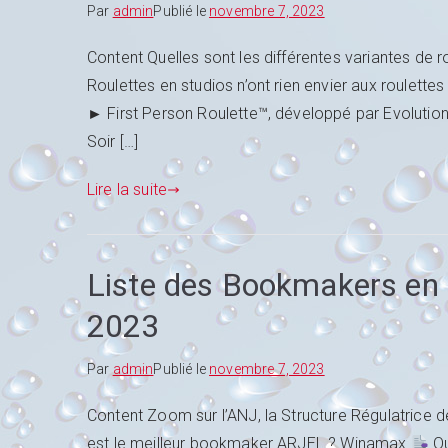
Par
admin
Publié le
novembre 7, 2023
Content Quelles sont les différentes variantes de 
Roulettes en studios n’ont rien envier aux roulettes
► First Person Roulette™, développé par Evolutio
Soir […]
Lire la suite
Liste des Bookmakers en 
2023
Par
admin
Publié le
novembre 7, 2023
Content Zoom sur l’ANJ, la Structure Régulatri
est le meilleur bookmaker ARJEL ? Winamax
Qu