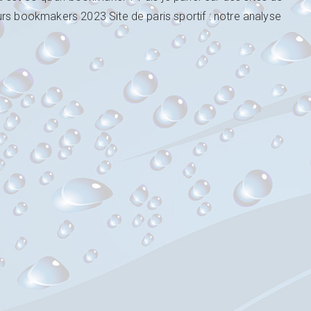
urs bookmakers 2023 Site de paris sportif : notre analyse