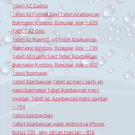
1xbet AZ Casino
1xbet Az Formal Sayt 1xbet Azərbaycan
Bukmeker Kontoru, Bonuslar, Apk – 609
1XBET AZ Giriş
1xbet Az Rəsmi Sayt 1xbet Azərbaycan
Bukmeker Kontoru, Bonuslar, Apk – 199
1xbet Az Rəsmi Sayt 1xbet Azərbaycan
Bukmeker Kontoru, Bonuslar, Apk – 402
1xbet Azerbajan
1xbet Azerbaycan,1xbet az merc saytı, en
yaxsi bukmeker 1xbet Azerbaycan merc
oyunlari, 1xbet az, Azerbaycan merc saytlari
– 794
1xbet Azerbaydjan
1xBet Azərbaycan yükle Android və iPhone:
bonus 100 , giriş, idman mərcləri – 816