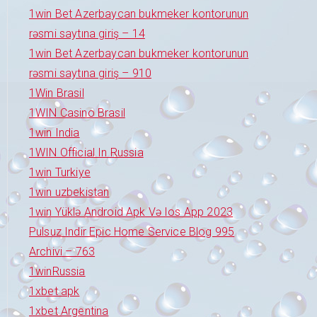
1win Bet Azerbaycan bukmeker kontorunun
rəsmi saytına giriş – 14
1win Bet Azerbaycan bukmeker kontorunun
rəsmi saytına giriş – 910
1Win Brasil
1WIN Casino Brasil
1win India
1WIN Official In Russia
1win Turkiye
1win uzbekistan
1win Yüklə Android Apk Və Ios App 2023
Pulsuz Indir Epic Home Service Blog 995
Archivi – 763
1winRussia
1xbet apk
1xbet Argentina