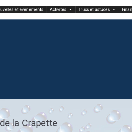
uvelles et événements
Activités
Trucs et astuces
Fina
 du Lac Saint-Pierre
à la formation de la relève à la pêche sportive et à la chasse.
e la Crapette