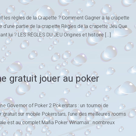
ont les règles de la Crapette ? Comment Gagner à la crapette
d’une partie de la crapette Règles de la crapette Jeu Que
vant lui ? LES RÈGLES DU JEU Origines et histoire […]
ne gratuit jouer au poker
igne Governor of Poker 2 Pokerstars : un tournoi de
er gratuit sur mobile Pokerstars, l’une des meilleures rooms
inale est au complet Mafia Poker Winamax : nombreux