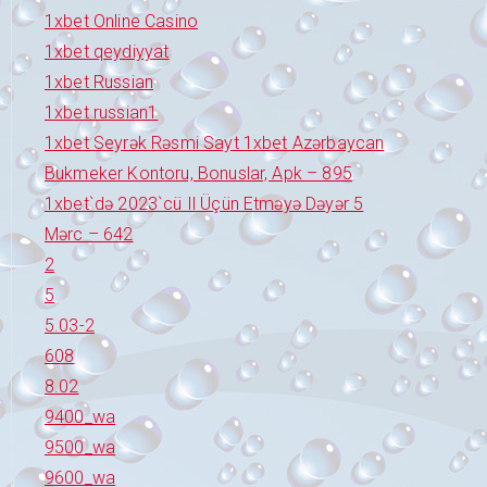
1xbet Online Casino
1xbet qeydiyyat
1xbet Russian
1xbet russian1
1xbet Seyrək Rəsmi Sayt 1xbet Azərbaycan
Bukmeker Kontoru, Bonuslar, Apk – 895
1xbet`də 2023`cü Il Üçün Etməyə Dəyər 5
Mərc – 642
2
5
5.03-2
608
8.02
9400_wa
9500_wa
9600_wa