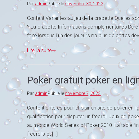
Par
admin
Publié le
novembre 30, 2023
Content Variantes au jeu de la crapette Quelles s
? La crapette Informations complémentaires Durée 
faire lorsque l’un des joueurs n’a plus de cartes de
Lire la suite
Poker gratuit poker en lig
Par
admin
Publié le
novembre 7, 2023
Content critères pour choisir un site de poker en l
qualification pour disputer un freeroll Jeux de pok
au monde World Series of Poker 2010: La table f
freerolls et […]