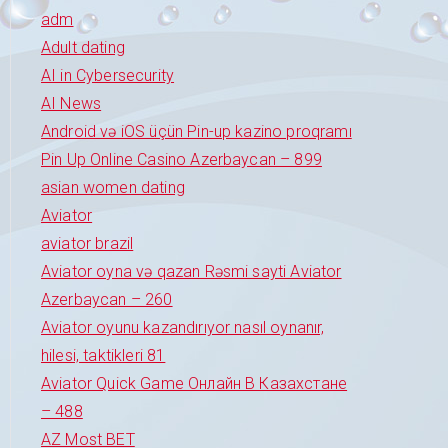
adm
Adult dating
AI in Cybersecurity
AI News
Android və iOS üçün Pin-up kazino proqramı
Pin Up Online Casino Azerbaycan – 899
asian women dating
Aviator
aviator brazil
Aviator oyna və qazan Rəsmi sayti Aviator
Azerbaycan – 260
Aviator oyunu kazandırıyor nasıl oynanır,
hilesi, taktikleri 81
Aviator Quick Game Онлайн В Казахстане
– 488
AZ Most BET