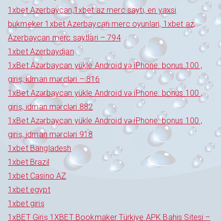
1xbet Azerbaycan,1xbet az merc saytı, en yaxsi
bukmeker 1xbet Azerbaycan merc oyunlari, 1xbet az,
Azerbaycan merc saytlari – 794
1xbet Azerbaydjan
1xBet Azərbaycan yükle Android və iPhone: bonus 100 ,
giriş, idman mərcləri – 816
1xBet Azərbaycan yükle Android və iPhone: bonus 100 ,
giriş, idman mərcləri 882
1xBet Azərbaycan yükle Android və iPhone: bonus 100 ,
giriş, idman mərcləri 918
1xbet Bangladesh
1xbet Brazil
1xbet Casino AZ
1xbet egypt
1xbet giriş
1xBET Giriş 1XBET Bookmaker Türkiye APK Bahis Sitesi –