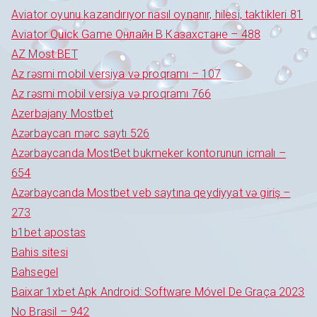
Aviator oyunu kazandırıyor nasıl oynanır, hilesi, taktikleri 81
Aviator Quick Game Онлайн В Казахстане – 488
AZ Most BET
Az rəsmi mobil versiya və proqramı – 107
Az rəsmi mobil versiya və proqramı 766
Azerbajany Mostbet
Azərbaycan mərc saytı 526
Azərbaycanda MostBet bukmeker kontorunun icmalı –
654
Azərbaycanda Mostbet veb saytına qeydiyyat və giriş –
273
b1bet apostas
Bahis sitesi
Bahsegel
Baixar 1xbet Apk Android: Software Móvel De Graça 2023
No Brasil – 942