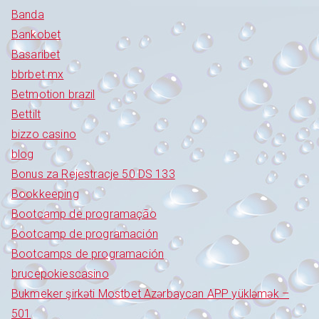
Banda
Bankobet
Basaribet
bbrbet mx
Betmotion brazil
Bettilt
bizzo casino
blog
Bonus za Rejestracje 50 DS 133
Bookkeeping
Bootcamp de programação
Bootcamp de programación
Bootcamps de programación
brucepokiescasino
Bukmeker şirkəti Mostbet Azərbaycan APP yükləmək –
501