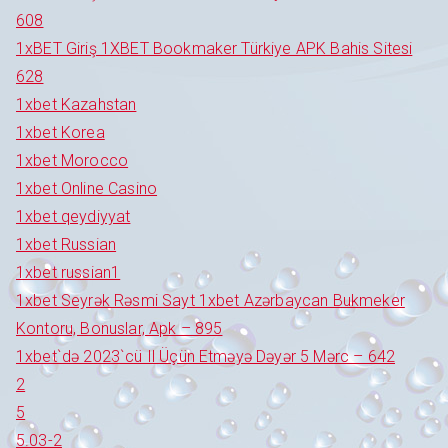
608
1xBET Giriş 1XBET Bookmaker Türkiye APK Bahis Sitesi
628
1xbet Kazahstan
1xbet Korea
1xbet Morocco
1xbet Online Casino
1xbet qeydiyyat
1xbet Russian
1xbet russian1
1xbet Seyrək Rəsmi Sayt 1xbet Azərbaycan Bukmeker
Kontoru, Bonuslar, Apk – 895
1xbet`də 2023`cü Il Üçün Etməyə Dəyər 5 Mərc – 642
2
5
5.03-2