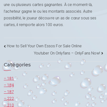
une ou plusieurs cartes gagnantes. À ce moment-là,
l’acheteur gagne le ou les montants associés. Autre
possibilité, le joueur découvre un as de cœur sous ses
cartes, il remporte alors 100 euros.
Navigation
How to Sell Your Own Essos For Sale Online
Youtuber On Onlyfans – OnlyFans Now!
de
Catégories
l’article
– 181
– 184
– 187
– 222
– 310