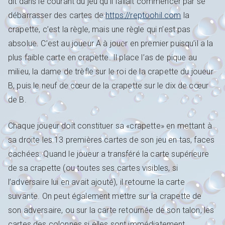
dit dans le courant du jeu qu’il fallait commencer par se
débarrasser des cartes de
https://reptoohil.com
la
crapette, c’est la règle, mais une règle qui n’est pas
absolue. C’est au joueur A à jouer en premier puisqu’il a la
plus faible carte en crapette. Il place l’as de pique au
milieu, la dame de trèfle sur le roi de la crapette du joueur
B, puis le neuf de cœur de la crapette sur le dix de cœur
de B.
Chaque joueur doit constituer sa «crapette» en mettant à
sa droite les 13 premières cartes de son jeu en tas, faces
cachées. Quand le joueur a transféré la carte supérieure
de sa crapette (ou toutes ses cartes visibles, si
l’adversaire lui en avait ajouté), il retourne la carte
suivante. On peut également mettre sur la crapette de
son adversaire, ou sur la carte retournée de son talon, les
cartes des colonnes si elles sont immédiatement