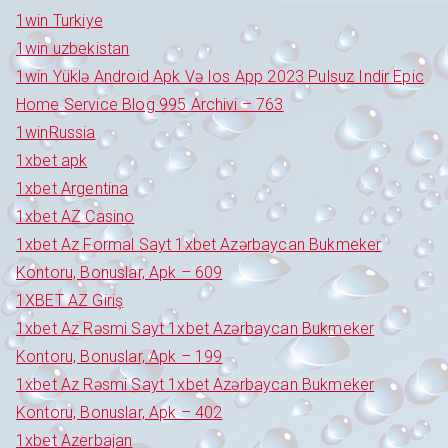
1win Turkiye
1win uzbekistan
1win Yüklə Android Apk Və Ios App 2023 Pulsuz Indir Epic
Home Service Blog 995 Archivi – 763
1winRussia
1xbet apk
1xbet Argentina
1xbet AZ Casino
1xbet Az Formal Sayt 1xbet Azərbaycan Bukmeker
Kontoru, Bonuslar, Apk – 609
1XBET AZ Giriş
1xbet Az Rəsmi Sayt 1xbet Azərbaycan Bukmeker
Kontoru, Bonuslar, Apk – 199
1xbet Az Rəsmi Sayt 1xbet Azərbaycan Bukmeker
Kontoru, Bonuslar, Apk – 402
1xbet Azerbajan