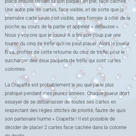
place ensuite devant lui son paquet en pile, face cachée.
Une autre pile de cartes, face visible, et de sorte que la
première carte seule soit visible, sera formée à côté de la
pioche au cours de la partie et appelée « défausse ».
Nous y voyons que le joueur A a fini son coup par une
tourne du cinq de trèfle qu’il ne peut placer. Alors le joueur
B va, profiter de cette retourne du cinq de trèfle, pour le
surcharger des deux paquets de trèfle qui sont sur les
colonnes.
La Crapette est probablement le jeu que j’ai le plus
pratiqué pendant mes jeunes années. Chaque joueur doirt
essayer de se débarrasser de toutes ses cartes en
respectant des règles strictes de priorité, fautre de quoi
son partenaire hurme « Crapette ! Il est possible de
décider de placer 2 cartes face cachée dans la colonne
de droite.