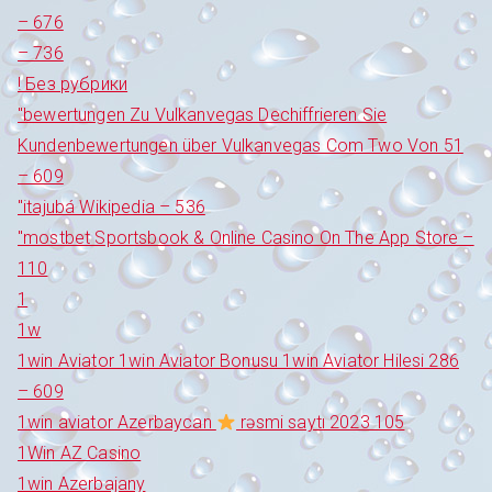
– 676
– 736
! Без рубрики
"bewertungen Zu Vulkanvegas Dechiffrieren Sie
Kundenbewertungen über Vulkanvegas Com Two Von 51
– 609
"itajubá Wikipedia – 536
"‎mostbet Sportsbook & Online Casino On The App Store –
110
1
1w
1win Aviator 1win Aviator Bonusu 1win Aviator Hilesi 286
– 609
1win aviator Azerbaycan
rəsmi saytı 2023 105
1Win AZ Casino
1win Azerbajany