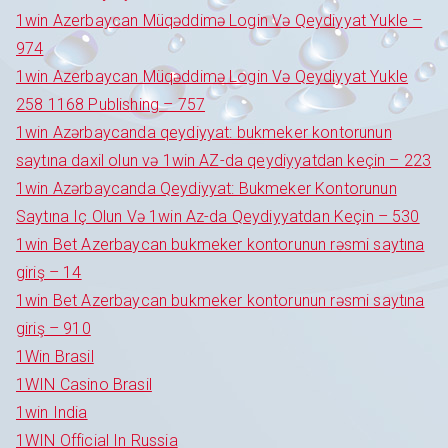
1win Azerbaycan Müqəddimə Login Və Qeydiyyat Yukle –
974
1win Azerbaycan Müqəddimə Login Və Qeydiyyat Yukle
258 1168 Publishing – 757
1win Azərbaycanda qeydiyyat: bukmeker kontorunun
saytına daxil olun və 1win AZ-da qeydiyyatdan keçin – 223
1win Azərbaycanda Qeydiyyat: Bukmeker Kontorunun
Saytına Iç Olun Və 1win Az-da Qeydiyyatdan Keçin – 530
1win Bet Azerbaycan bukmeker kontorunun rəsmi saytına
giriş – 14
1win Bet Azerbaycan bukmeker kontorunun rəsmi saytına
giriş – 910
1Win Brasil
1WIN Casino Brasil
1win India
1WIN Official In Russia