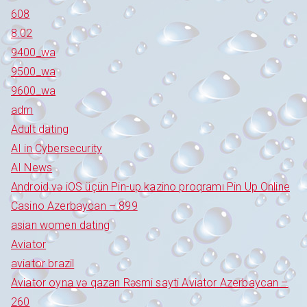
608
8.02
9400_wa
9500_wa
9600_wa
adm
Adult dating
AI in Cybersecurity
AI News
Android və iOS üçün Pin-up kazino proqramı Pin Up Online
Casino Azerbaycan – 899
asian women dating
Aviator
aviator brazil
Aviator oyna və qazan Rəsmi sayti Aviator Azerbaycan –
260