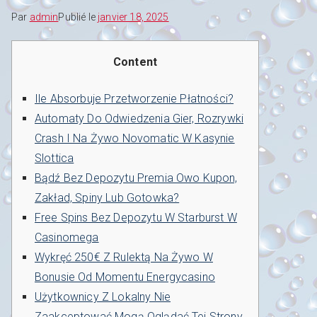
Par
admin
Publié le
janvier 18, 2025
Content
Ile Absorbuje Przetworzenie Płatności?
Automaty Do Odwiedzenia Gier, Rozrywki
Crash I Na Żywo Novomatic W Kasynie
Slottica
Bądź Bez Depozytu Premia Owo Kupon,
Zakład, Spiny Lub Gotowka?
Free Spins Bez Depozytu W Starburst W
Casinomega
Wykręć 250€ Z Rulektą Na Żywo W
Bonusie Od Momentu Energycasino
Użytkownicy Z Lokalny Nie
Zaakceptować Mogą Oglądać Tej Strony