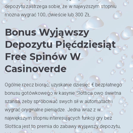
depozytu zastrzega sobie, że w najwyższym stopniu
można wygrać 100, dwieście lub 300 ZŁ.
Bonus Wyjąwszy
Depozytu Pięćdziesiąt
Free Spinów W
Casinoverde
Ogólnie rzecz biorąc, uzyskanie dziesięć € bezpłatnego
bonusu gotówkowego w kasynie Slottica owo świetna
szansa, żeby spróbować swych sił w automatach i
wygrać oryginalne pieniądze. Jedna wraz z w
największym stopniu interesujących funkcji gry bez
Slottica jest to premia do zabawy wyjąwszy depozytu,