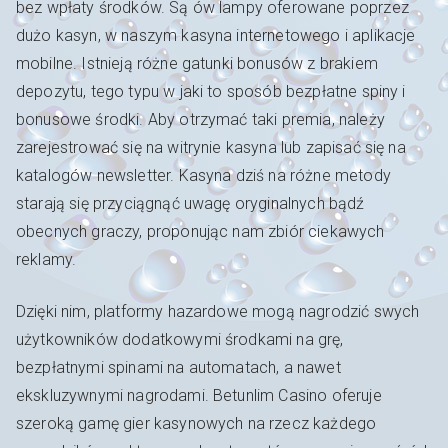
bez wpłaty środków. Są ów lampy oferowane poprzez
dużo kasyn, w naszym kasyna internetowego i aplikacje
mobilne. Istnieją różne gatunki bonusów z brakiem
depozytu, tego typu w jaki to sposób bezpłatne spiny i
bonusowe środki. Aby otrzymać taki premia, należy
zarejestrować się na witrynie kasyna lub zapisać się na
katalogów newsletter. Kasyna dziś na różne metody
starają się przyciągnąć uwagę oryginalnych bądź
obecnych graczy, proponując nam zbiór ciekawych
reklamy.
Dzięki nim, platformy hazardowe mogą nagrodzić swych
użytkowników dodatkowymi środkami na grę,
bezpłatnymi spinami na automatach, a nawet
ekskluzywnymi nagrodami. Betunlim Casino oferuje
szeroką gamę gier kasynowych na rzecz każdego