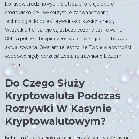
bonusów urodzinowych. Slottica pl oferuje dobre
środowisko gry i wykorzystuje zaawansowaną
technologię do opieki prywatności swoich graczy.
Wszystkie transakcje są zabezpieczone szyfrowaniem
SSL, a polityka bezpieczeństwa serwisu jest na bieżąco
aktualizowana. Gwarantuje jest to, że Twoje wiadomości
osobowe nigdy odrzucić zostaną ujawnione ludziom
trzecim.
Do Czego Służy
Kryptowaluta Podczas
Rozrywki W Kasynie
Kryptowalutowym?
Betunlim Casino działa zgodnie wraz z rygorystycznymi