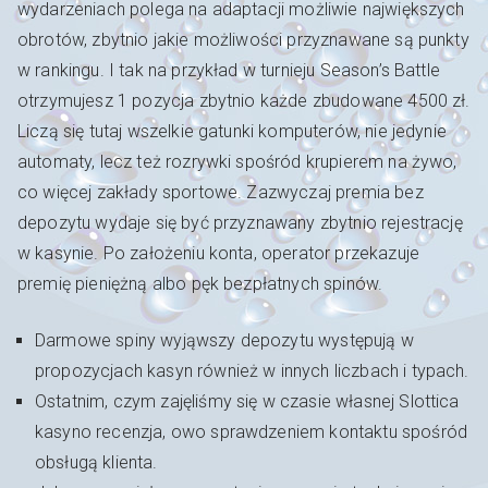
wydarzeniach polega na adaptacji możliwie największych
obrotów, zbytnio jakie możliwości przyznawane są punkty
w rankingu. I tak na przykład w turnieju Season’s Battle
otrzymujesz 1 pozycja zbytnio każde zbudowane 4500 zł.
Liczą się tutaj wszelkie gatunki komputerów, nie jedynie
automaty, lecz też rozrywki spośród krupierem na żywo,
co więcej zakłady sportowe. Zazwyczaj premia bez
depozytu wydaje się być przyznawany zbytnio rejestrację
w kasynie. Po założeniu konta, operator przekazuje
premię pieniężną albo pęk bezpłatnych spinów.
Darmowe spiny wyjąwszy depozytu występują w
propozycjach kasyn również w innych liczbach i typach.
Ostatnim, czym zajęliśmy się w czasie własnej Slottica
kasyno recenzja, owo sprawdzeniem kontaktu spośród
obsługą klienta.