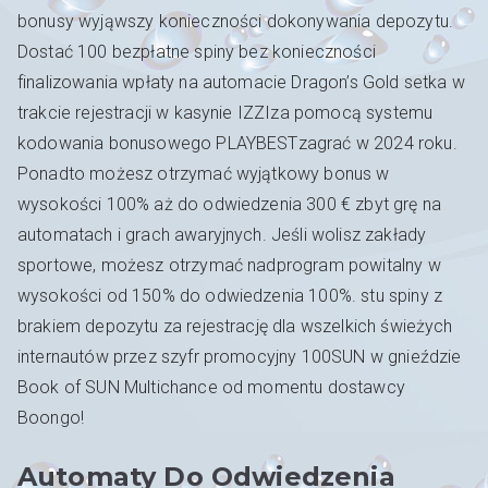
bonusy wyjąwszy konieczności dokonywania depozytu.
Dostać 100 bezpłatne spiny bez konieczności
finalizowania wpłaty na automacie Dragon’s Gold setka w
trakcie rejestracji w kasynie IZZIza pomocą systemu
kodowania bonusowego PLAYBESTzagrać w 2024 roku.
Ponadto możesz otrzymać wyjątkowy bonus w
wysokości 100% aż do odwiedzenia 300 € zbyt grę na
automatach i grach awaryjnych. Jeśli wolisz zakłady
sportowe, możesz otrzymać nadprogram powitalny w
wysokości od 150% do odwiedzenia 100%. stu spiny z
brakiem depozytu za rejestrację dla wszelkich świeżych
internautów przez szyfr promocyjny 100SUN w gnieździe
Book of SUN Multichance od momentu dostawcy
Boongo!
Automaty Do Odwiedzenia