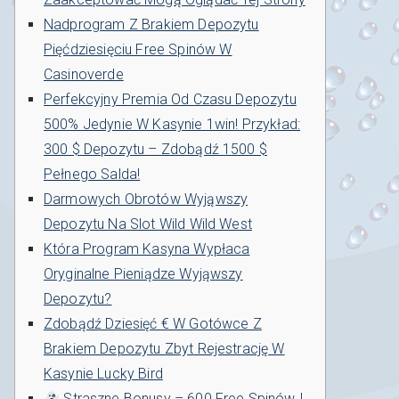
Nadprogram Z Brakiem Depozytu
Pięćdziesięciu Free Spinów W
Casinoverde
Perfekcyjny Premia Od Czasu Depozytu
500% Jedynie W Kasynie 1win! Przykład:
300 $ Depozytu – Zdobądź 1500 $
Pełnego Salda!
Darmowych Obrotów Wyjąwszy
Depozytu Na Slot Wild Wild West
Która Program Kasyna Wypłaca
Oryginalne Pieniądze Wyjąwszy
Depozytu?
Zdobądź Dziesięć € W Gotówce Z
Brakiem Depozytu Zbyt Rejestrację W
Kasynie Lucky Bird
Straszne Bonusy – 600 Free Spinów I