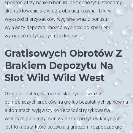
spośród otrzymaniem bonusu bez depozytu, zalecamy
skontaktowanie się wraz z obsługą kasyna. Tak, w
większości przypadków wygrane wraz z bonusu
wyjąwszy depozytu można wypłacić po spełnieniu
wymagań dotyczących zakładów.
Gratisowych Obrotów Z
Brakiem Depozytu Na
Slot Wild Wild West
Oznacza jest to, że można skorzystać wraz z
pomocniczych środków na grę lub bezpłatnych spinów na
automatach wyjąwszy konieczności ryzykowania
własnych pieniędzy. Bonusy bez depozytu w kasynach
jest to rabaty, które pozwalają graczom rozpocząć grę