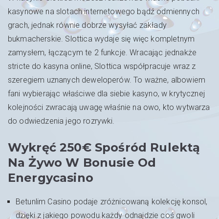
kasynowe na slotach internetowego bądź odmiennych
grach, jednak równie dobrze wysyłać zakłady
bukmacherskie. Slottica wydaje się więc kompletnym
zamysłem, łączącym te 2 funkcje. Wracając jednakże
stricte do kasyna online, Slottica współpracuje wraz z
szeregiem uznanych deweloperów. To ważne, albowiem
fani wybierając właściwe dla siebie kasyno, w krytycznej
kolejności zwracają uwagę właśnie na owo, kto wytwarza
do odwiedzenia jego rozrywki.
Wykręć 250€ Spośród Rulektą
Na Żywo W Bonusie Od
Energycasino
Betunlim Casino podaje zróżnicowaną kolekcję konsol,
dzięki z jakiego powodu każdy odnajdzie coś gwoli