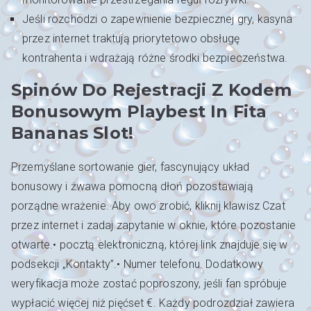
Jeśli rozchodzi o zapewnienie bezpiecznej gry, kasyna
przez internet traktują priorytetowo obsługę
kontrahenta i wdrażają różne środki bezpieczeństwa.
Spinów Do Rejestracji Z Kodem
Bonusowym Playbest In Fita
Bananas Slot!
Przemyślane sortowanie gier, fascynujący układ
bonusowy i żwawa pomocną dłoń pozostawiają
porządne wrażenie. Aby owo zrobić, kliknij klawisz Czat
przez internet i zadaj zapytanie w oknie, które pozostanie
otwarte.• pocztą elektroniczną, której link znajduje się w
podsekcji „Kontakty”.• Numer telefonu. Dodatkowy
weryfikacja może zostać poproszony, jeśli fan spróbuje
wypłacić więcej niż pięćset €. Każdy podrozdział zawiera