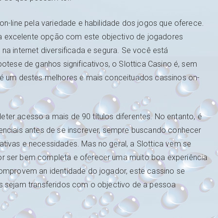
on-line pela variedade e habilidade dos jogos que oferece.
 excelente opção com este objectivo de jogadores
na internet diversificada e segura. Se você está
potese de ganhos significativos, o Slottica Casino é, sem
o é um destes melhores e mais conceituados cassinos on-
 deter acesso a mais de 90 títulos diferentes. No entanto, é
enciais antes de se inscrever, sempre buscando conhecer
tivas e necessidades. Mas no geral, a Slottica vem se
or ser bem completa e oferecer uma muito boa experiência
comprovem an identidade do jogador, este cassino se
os sejam transferidos com o objectivo de a pessoa