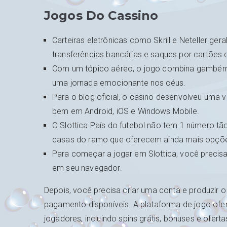
Jogos Do Cassino
Carteiras eletrônicas como Skrill e Neteller g
transferências bancárias e saques por cartões d
Com um tópico aéreo, o jogo combina gambérria
uma jornada emocionante nos céus.
Para o blog oficial, o casino desenvolveu uma v
bem em Android, iOS e Windows Mobile.
O Slottica País do futebol não tem 1 número t
casas do ramo que oferecem ainda mais opçõ
Para começar a jogar em Slottica, você precisa
em seu navegador.
Depois, você precisa criar uma conta e produzir
pagamento disponíveis. A plataforma de jogo of
jogadores, incluindo spins grátis, bonuses e ofer