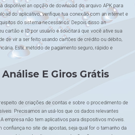
está disponível an opção de download do arquivo APK para
ad do aplicativo, verifique tua conexão com an internet e
equisitos do sistema necessários. Depois disso an
 cartão e ID por usuário e solicitará que você ative sua
e de vir a ser feito usando cartões de crédito ou débito,
ária. Este método de pagamento seguro, rápido e
: Análise E Giros Grátis
respeito de criações de contas e sobre o procedimento de
íveis. Precisamos an usá-los que os dados relevantes
A empresa não tem aplicativos para dispositivos móveis.
confiança no site de apostas, seja qual for o tamanho da