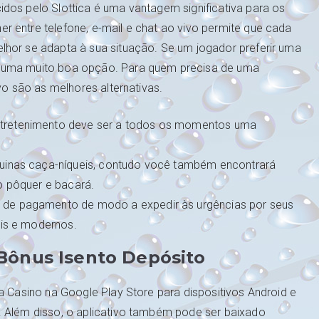
idos pelo Slottica é uma vantagem significativa para os
r entre telefone, e-mail e chat ao vivo permite que cada
lhor se adapta à sua situação. Se um jogador preferir uma
é uma muito boa opção. Para quem precisa de uma
ivo são as melhores alternativas.
tretenimento deve ser a todos os momentos uma
quinas caça-níqueis, contudo você também encontrará
o pôquer e bacará.
 de pagamento de modo a expedir às urgências por seus
ais e modernos.
Bônus Isento Depósito
ca Casino na Google Play Store para dispositivos Android e
. Além disso, o aplicativo também pode ser baixado