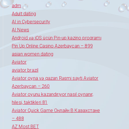
adm
Adult dating
AI in Cybersecurity
AI News
Android və iOS üçün Pin-up kazino proqramı
Pin Up Online Casino Azerbaycan – 899
asian women dating
Aviator
aviator brazil
Aviator oyna və qazan Rəsmi sayti Aviator
Azerbaycan – 260
Aviator oyunu kazandırıyor nasıl oynanır,
hilesi, taktikleri 81
Aviator Quick Game Онлайн В Казахстане
– 488
AZ Most BET