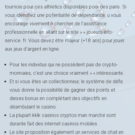
tournois pour ces athletics disponibles pour des paris. Si
vous identifiez une potentialité de dépendance, u vous
encourage vivement à chercher de l’assistance
professionnelle en allant sur le site » « joueurs-info-
service. fr. Vous devez être majeur (+18 ans) pour jouer
aux jeux d’argent en ligne.
Pour les individus qui ne possèdent pas de crypto-
monnaies, c’est une choice vraiment » « intéressante.
Et si vous êtes un collectionneur, le système de défis
vous donne la possibilité de gagner des points et
dieses bonus en complétant des objectifs en
déambulant le casino.
La plupart kklk casinos cryptos man marché sont
durante fait des internet casinos mobiles.
Le site proposition également un services de chat en