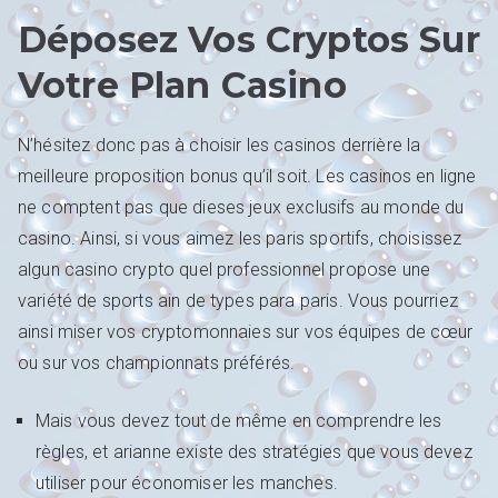
Déposez Vos Cryptos Sur
Votre Plan Casino
N’hésitez donc pas à choisir les casinos derrière la
meilleure proposition bonus qu’il soit. Les casinos en ligne
ne comptent pas que dieses jeux exclusifs au monde du
casino. Ainsi, si vous aimez les paris sportifs, choisissez
algun casino crypto quel professionnel propose une
variété de sports ain de types para paris. Vous pourriez
ainsi miser vos cryptomonnaies sur vos équipes de cœur
ou sur vos championnats préférés.
Mais vous devez tout de même en comprendre les
règles, et arianne existe des stratégies que vous devez
utiliser pour économiser les manches.