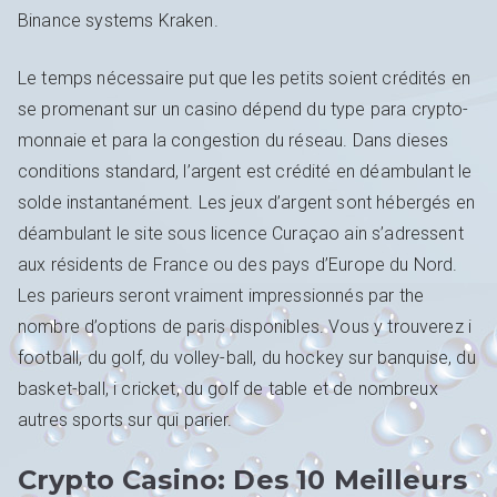
Binance systems Kraken.
Le temps nécessaire put que les petits soient crédités en
se promenant sur un casino dépend du type para crypto-
monnaie et para la congestion du réseau. Dans dieses
conditions standard, l’argent est crédité en déambulant le
solde instantanément. Les jeux d’argent sont hébergés en
déambulant le site sous licence Curaçao ain s’adressent
aux résidents de France ou des pays d’Europe du Nord.
Les parieurs seront vraiment impressionnés par the
nombre d’options de paris disponibles. Vous y trouverez i
football, du golf, du volley-ball, du hockey sur banquise, du
basket-ball, i cricket, du golf de table et de nombreux
autres sports sur qui parier.
Crypto Casino: Des 10 Meilleurs