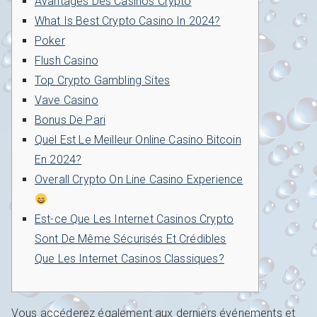
Avantages Des Casinos Crypto
What Is Best Crypto Casino In 2024?
Poker
Flush Casino
Top Crypto Gambling Sites
Vave Casino
Bonus De Pari
Quel Est Le Meilleur Online Casino Bitcoin
En 2024?
Overall Crypto On Line Casino Experience
Est-ce Que Les Internet Casinos Crypto
Sont De Même Sécurisés Et Crédibles
Que Les Internet Casinos Classiques?
Vous accéderez également aux derniers événements et