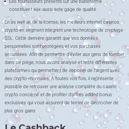
Les fournisseurs présents sur une plateforme
constituent eux-aussi este gage de qualité.
En as well as de la license, les meilleurs internet casinos
crypto en segment intègrent une technologie de cryptage
SSL. Cette dernière garantit que vos données
personnelles sont protégées et vos purchases
sécurisées. Afin de permettre d’éviter aux gens de tomber
dans ce piège, nous avons analysé et testé différentes
plateformes qui permettent de déposer de l’argent avec
des crypto-monnaies. A toutes vos fois, il représente
possible de retrouver une analyse complète du casino
crypto concerné et de profiter d’offres added bonus
exclusives qui vous assurent de tenter de décrocher de
plus gros gains.
Le Cashback