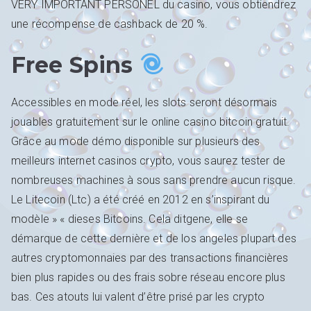
VERY IMPORTANT PERSONEL du casino, vous obtiendrez
une récompense de cashback de 20 %.
Free Spins
Accessibles en mode réel, les slots seront désormais
jouables gratuitement sur le online casino bitcoin gratuit.
Grâce au mode démo disponible sur plusieurs des
meilleurs internet casinos crypto, vous saurez tester de
nombreuses machines à sous sans prendre aucun risque.
Le Litecoin (Ltc) a été créé en 2012 en s’inspirant du
modèle » « dieses Bitcoins. Cela ditgene, elle se
démarque de cette dernière et de los angeles plupart des
autres cryptomonnaies par des transactions financières
bien plus rapides ou des frais sobre réseau encore plus
bas. Ces atouts lui valent d’être prisé par les crypto