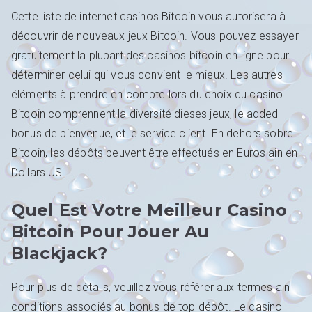
Cette liste de internet casinos Bitcoin vous autorisera à
découvrir de nouveaux jeux Bitcoin. Vous pouvez essayer
gratuitement la plupart des casinos bitcoin en ligne pour
déterminer celui qui vous convient le mieux. Les autres
éléments à prendre en compte lors du choix du casino
Bitcoin comprennent la diversité dieses jeux, le added
bonus de bienvenue, et le service client. En dehors sobre
Bitcoin, les dépôts peuvent être effectués en Euros ain en
Dollars US.
Quel Est Votre Meilleur Casino
Bitcoin Pour Jouer Au
Blackjack?
Pour plus de détails, veuillez vous référer aux termes ain
conditions associés au bonus de top dépôt. Le casino