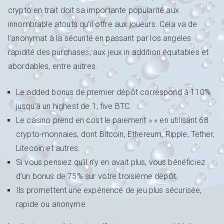
crypto en trait doit sa importante popularité aux
innombrable atouts qu’il offre aux joueurs. Cela va de
l’anonymat à la sécurité en passant par los angeles
rapidité des purchases, aux jeux in addition équitables et
abordables, entre autres.
Le added bonus de premier dépôt correspond à 110%
jusqu’à un highest de 1, five BTC.
Le casino prend en cost le paiement » « en utilisant 68
crypto-monnaies, dont Bitcoin, Ethereum, Ripple, Tether,
Litecoin et autres.
Si vous pensiez qu’il n’y en avait plus, vous bénéficiez
d’un bonus de 75% sur votre troisième dépôt.
Ils promettent une expérience de jeu plus sécurisée,
rapide ou anonyme.