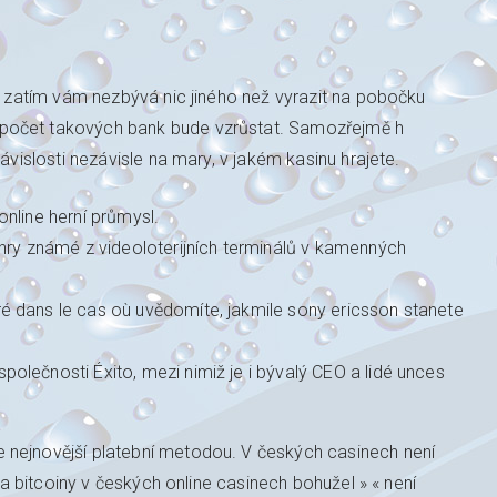
r, zatím vám nezbývá nic jiného než vyrazit na pobočku
 počet takových bank bude vzrůstat. Samozřejmě h
ávislosti nezávisle na mary, v jakém kasinu hrajete.
online herní průmysl.
o hry známé z videoloterijních terminálů v kamenných
ré dans le cas où uvědomíte, jakmile sony ericsson stanete
polečnosti Éxito, mezi nimiž je i bývalý CEO a lidé unces
 nejnovější platební metodou. V českých casinech není
tba bitcoiny v českých online casinech bohužel » « není