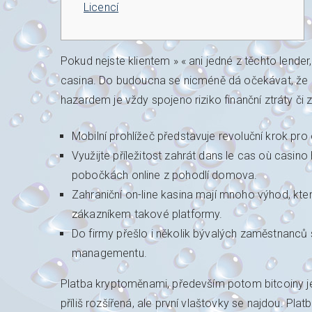
Licencí
Pokud nejste klientem » « ani jedné z těchto lende
casina. Do budoucna se nicméně dá očekávat, že
hazardem je vždy spojeno riziko finanční ztráty či z
Mobilní prohlížeč představuje revoluční krok pro 
Využijte příležitost zahrát dans le cas où casin
pobočkách online z pohodlí domova.
Zahraniční on-line kasina mají mnoho výhod, kte
zákazníkem takové platformy.
Do firmy přešlo i několik bývalých zaměstnanců s
managementu.
Platba kryptoměnami, především potom bitcoiny je
příliš rozšířená, ale první vlaštovky se najdou. Pla