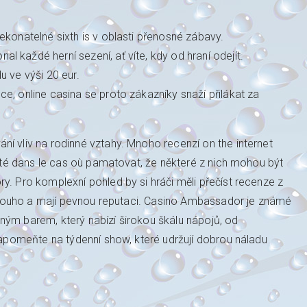
řekonatelné sixth is v oblasti přenosné zábavy.
l každé herní sezení, ať víte, kdy od hraní odejít.
u ve výši 20 eur.
ce, online casina se proto zákazníky snaží přilákat za
ní vliv na rodinné vztahy. Mnoho recenzí on the internet
ežité dans le cas où pamatovat, že některé z nich mohou být
y. Pro komplexní pohled by si hráči měli přečíst recenze z
ž dlouho a mají pevnou reputaci. Casino Ambassador je známé
ným barem, který nabízí širokou škálu nápojů, od
ezapomeňte na týdenní show, které udržují dobrou náladu