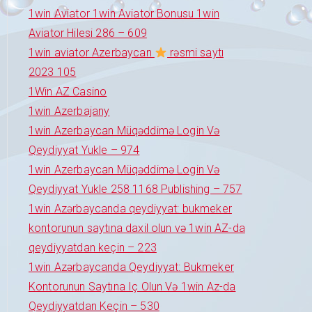
1win Aviator 1win Aviator Bonusu 1win
Aviator Hilesi 286 – 609
1win aviator Azerbaycan
rəsmi saytı
2023 105
1Win AZ Casino
1win Azerbajany
1win Azerbaycan Müqəddimə Login Və
Qeydiyyat Yukle – 974
1win Azerbaycan Müqəddimə Login Və
Qeydiyyat Yukle 258 1168 Publishing – 757
1win Azərbaycanda qeydiyyat: bukmeker
kontorunun saytına daxil olun və 1win AZ-da
qeydiyyatdan keçin – 223
1win Azərbaycanda Qeydiyyat: Bukmeker
Kontorunun Saytına Iç Olun Və 1win Az-da
Qeydiyyatdan Keçin – 530