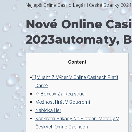
Nejlepší Online Casino Legální České Stránky 2024
Nové Online Cas
2023️automaty, 
Content
⃣ Musím Z Výher V Online Casinech Platit
Daně?
♢ Bonusy Za Registraci
Možnost Hrát V Soukromí
Nabídka Her
Konkrétní Příkady Na Platební Metody V
Českých Online Casinech