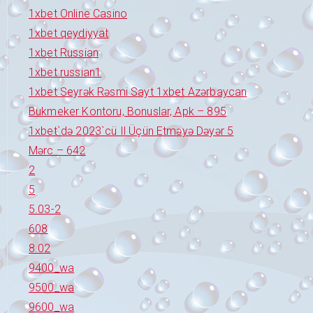
1xbet Online Casino
1xbet qeydiyyat
1xbet Russian
1xbet russian1
1xbet Seyrək Rəsmi Sayt 1xbet Azərbaycan
Bukmeker Kontoru, Bonuslar, Apk – 895
1xbet`də 2023`cü Il Üçün Etməyə Dəyər 5
Mərc – 642
2
5
5.03-2
608
8.02
9400_wa
9500_wa
9600_wa