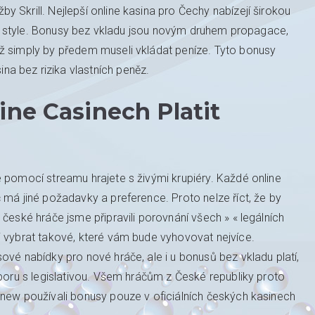
 Skrill. Nejlepší online kasina pro Čechy nabízejí širokou
 and style. Bonusy bez vkladu jsou novým druhem propagace,
iž simply by předem museli vkládat peníze. Tyto bonusy
a bez rizika vlastních peněz.
ine Casinech Platit
e pomocí streamu hrajete s živými krupiéry. Každé online
 má jiné požadavky a preference. Proto nelze říct, že by
 české hráče jsme připravili porovnání všech » « legálních
i vybrat takové, které vám bude vyhovovat nejvíce.
ové nabídky pro nové hráče, ale i u bonusů bez vkladu platí,
zporu s legislativou. Všem hráčům z České republiky proto
 new používali bonusy pouze v oficiálních českých kasinech