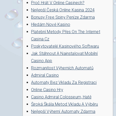
Proč Hrát V Online Casinech?
Nejlepší Česká Online Kasina 2024
Bonusy Free Spiny Peníze Zdarma
Hledám Nové Kasino
Platební Metody Přes On The Internet
Casina Cz
Poskytovatelé Kasinového Softwaru
Jak Stáhnout A Nainstalovat Mobilní
Casino App
Rozmanitost Výherních Automatů
Admiral Casino
Automaty Bez Vkladu Za Registraci
Online Casino Hry
Casino Admiral Colosseum, Hatě
Široká Škála Metod Vkladu A Výběru
Nejlepší Výherní Automaty Zdarma