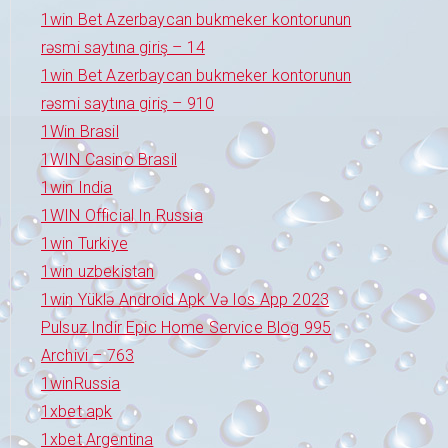
1win Bet Azerbaycan bukmeker kontorunun
rəsmi saytına giriş – 14
1win Bet Azerbaycan bukmeker kontorunun
rəsmi saytına giriş – 910
1Win Brasil
1WIN Casino Brasil
1win India
1WIN Official In Russia
1win Turkiye
1win uzbekistan
1win Yüklə Android Apk Və Ios App 2023
Pulsuz Indir Epic Home Service Blog 995
Archivi – 763
1winRussia
1xbet apk
1xbet Argentina