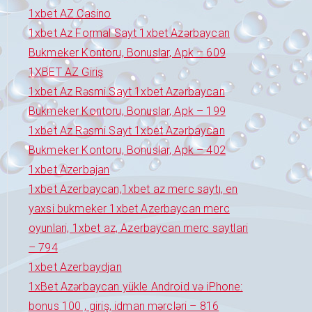
1xbet AZ Casino
1xbet Az Formal Sayt 1xbet Azərbaycan
Bukmeker Kontoru, Bonuslar, Apk – 609
1XBET AZ Giriş
1xbet Az Rəsmi Sayt 1xbet Azərbaycan
Bukmeker Kontoru, Bonuslar, Apk – 199
1xbet Az Rəsmi Sayt 1xbet Azərbaycan
Bukmeker Kontoru, Bonuslar, Apk – 402
1xbet Azerbajan
1xbet Azerbaycan,1xbet az merc saytı, en
yaxsi bukmeker 1xbet Azerbaycan merc
oyunlari, 1xbet az, Azerbaycan merc saytlari
– 794
1xbet Azerbaydjan
1xBet Azərbaycan yükle Android və iPhone:
bonus 100 , giriş, idman mərcləri – 816