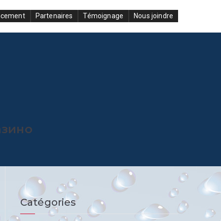
ncement
Partenaires
Témoignage
Nous joindre
азино
Catégories