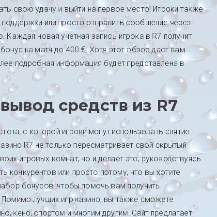
ать свою удачу и выйти на первое место! Игроки также
 поддержки или просто отправить сообщение через
. Каждая новая учетная запись игрока в R7 получит
бонус на матч до 400 €. Хотя этот обзор даст вам
лее подробная информация будет представлена ​​в
 вывод средств из R7
стота, с которой игроки могут использовать снятие
 Казино R7 не только пересматривает свой скрытый
оих игровых комнат, но и делает это, руководствуясь
 конкурентов или просто потому, что вы хотите
набор бонусов, чтобы помочь вам получить
 Помимо лучших игр казино, вы также сможете
о, кено, спортом и многим другим. Сайт предлагает