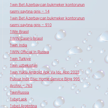
1win Bet Azerbaycan bukmeker kontorunun
rəsmi saytına giriş – 14
1win Bet Azerbaycan bukmeker kontorunun
rəsmi saytına giriş – 910
1Win Brasil
1WIN Casino Brasil
1win India
1WIN Official In Russia
1win Turkiye
1win uzbekistan
1win Yüklə Android Apk Və Ios App 2023
Pulsuz Indir Epic Home Service Blog 995
Archivi – 763
1winRussia
1xbet apk
1xbet Argentina