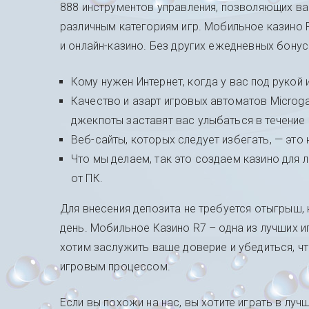
888 инструментов управления, позволяющих вам
различным категориям игр. Мобильное казино 
и онлайн-казино. Без других ежедневных бону
Кому нужен Интернет, когда у вас под рукой
Качество и азарт игровых автоматов Microg
джекпоты заставят вас улыбаться в течение 
Веб-сайты, которых следует избегать, — это
Что мы делаем, так это создаем казино для 
от ПК.
Для внесения депозита не требуется отыгрыш, 
день. Мобильное Казино R7 – одна из лучших и
хотим заслужить ваше доверие и убедиться, 
игровым процессом.
Если вы похожи на нас, вы хотите играть в луч