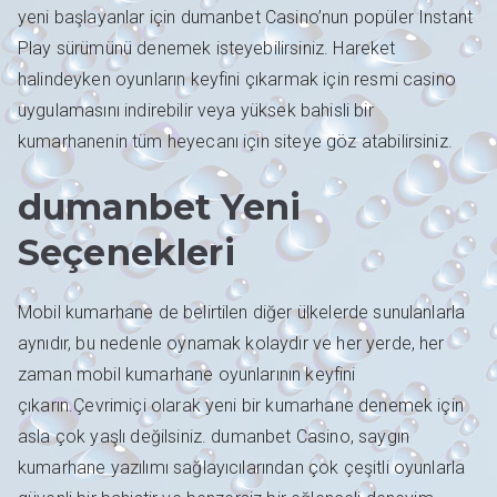
yeni başlayanlar için dumanbet Casino’nun popüler Instant
Play sürümünü denemek isteyebilirsiniz. Hareket
halindeyken oyunların keyfini çıkarmak için resmi casino
uygulamasını indirebilir veya yüksek bahisli bir
kumarhanenin tüm heyecanı için siteye göz atabilirsiniz.
dumanbet Yeni
Seçenekleri
Mobil kumarhane de belirtilen diğer ülkelerde sunulanlarla
aynıdır, bu nedenle oynamak kolaydır ve her yerde, her
zaman mobil kumarhane oyunlarının keyfini
çıkarın.Çevrimiçi olarak yeni bir kumarhane denemek için
asla çok yaşlı değilsiniz. dumanbet Casino, saygın
kumarhane yazılımı sağlayıcılarından çok çeşitli oyunlarla