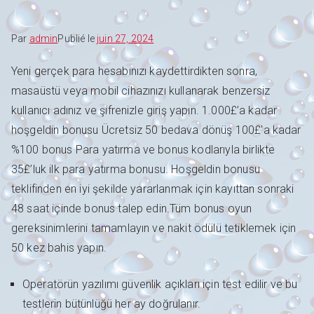
Par
admin
Publié le
juin 27, 2024
Yeni gerçek para hesabınızı kaydettirdikten sonra,
masaüstü veya mobil cihazınızı kullanarak benzersiz
kullanıcı adınız ve şifrenizle giriş yapın. 1.000£’a kadar
hoşgeldin bonusu Ücretsiz 50 bedava dönüş 100£’a kadar
%100 bonus Para yatırma ve bonus kodlarıyla birlikte
35£’luk ilk para yatırma bonusu. Hoşgeldin bonusu
teklifinden en iyi şekilde yararlanmak için kayıttan sonraki
48 saat içinde bonus talep edin.Tüm bonus oyun
gereksinimlerini tamamlayın ve nakit ödülü tetiklemek için
50 kez bahis yapın.
Operatörün yazılımı güvenlik açıkları için test edilir ve bu
testlerin bütünlüğü her ay doğrulanır.