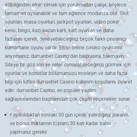
edildiğinden emin olmak için yorulmadan çalışır, böylece
tamamen oynanabilir ve tam eğlence modunda olur. Slot
oyunları, masa oyunları, jackpot oyunları, video poker,
keno, bingo, kazı kazan kartı, kart oyunları ve daha
fazlasını içeren, deneyebileceğiniz birçok farklı çevrimiçi
kumarhane oyunu vardır. En iyi online casino oyunlarını
arıyorsanız, dumanbet Casino’dan başkasına bakmayın.
Siteye bir göz atın ve neler oynayabileceğinizi görmek için
oyunlar ve bonuslar bölümümüzü inceleyin ve daha fazla
bilgi için lütfen dumanbet Casino kullanım koşullarını ziyaret
edin. dumanbet Casino, en popüler yazılım
sağlayıcılarından bazılarından çok çeşitli seçenekler sunar.
Kaydolduktan sonraki 30 gün içinde yatırdığınız paranın
ve bonus miktarının toplam 30 katı kadar bahis
yapmanız gerekir.