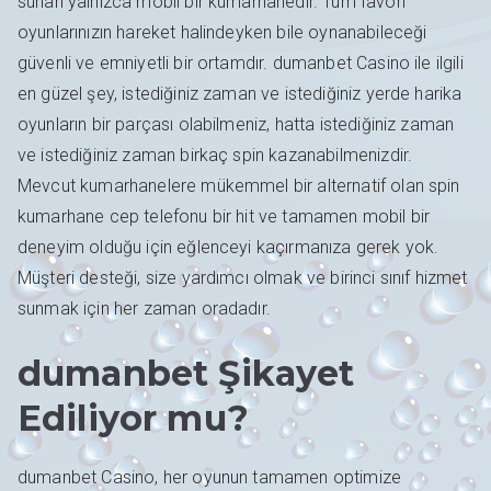
sunan yalnızca mobil bir kumarhanedir. Tüm favori
oyunlarınızın hareket halindeyken bile oynanabileceği
güvenli ve emniyetli bir ortamdır. dumanbet Casino ile ilgili
en güzel şey, istediğiniz zaman ve istediğiniz yerde harika
oyunların bir parçası olabilmeniz, hatta istediğiniz zaman
ve istediğiniz zaman birkaç spin kazanabilmenizdir.
Mevcut kumarhanelere mükemmel bir alternatif olan spin
kumarhane cep telefonu bir hit ve tamamen mobil bir
deneyim olduğu için eğlenceyi kaçırmanıza gerek yok.
Müşteri desteği, size yardımcı olmak ve birinci sınıf hizmet
sunmak için her zaman oradadır.
dumanbet Şikayet
Ediliyor mu?
dumanbet Casino, her oyunun tamamen optimize