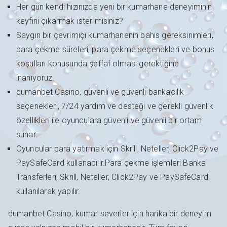
Her gün kendi hızınızda yeni bir kumarhane deneyiminin
keyfini çıkarmak ister misiniz?
Saygın bir çevrimiçi kumarhanenin bahis gereksinimleri,
para çekme süreleri, para çekme seçenekleri ve bonus
koşulları konusunda şeffaf olması gerektiğine
inanıyoruz.
dumanbet Casino, güvenli ve güvenli bankacılık
seçenekleri, 7/24 yardım ve desteği ve gerekli güvenlik
özellikleri ile oyunculara güvenli ve güvenli bir ortam
sunar.
Oyuncular para yatırmak için Skrill, Neteller, Click2Pay ve
PaySafeCard kullanabilir.Para çekme işlemleri Banka
Transferleri, Skrill, Neteller, Click2Pay ve PaySafeCard
kullanılarak yapılır.
dumanbet Casino, kumar severler için harika bir deneyim