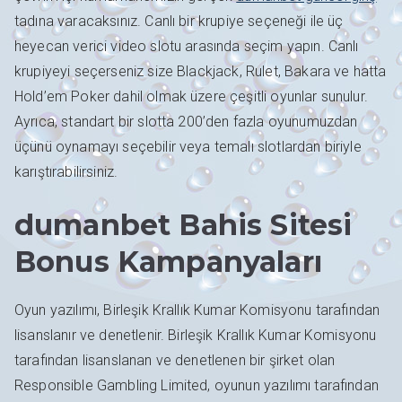
tadına varacaksınız. Canlı bir krupiye seçeneği ile üç
heyecan verici video slotu arasında seçim yapın. Canlı
krupiyeyi seçerseniz size Blackjack, Rulet, Bakara ve hatta
Hold’em Poker dahil olmak üzere çeşitli oyunlar sunulur.
Ayrıca, standart bir slotta 200’den fazla oyunumuzdan
üçünü oynamayı seçebilir veya temalı slotlardan biriyle
karıştırabilirsiniz.
dumanbet Bahis Sitesi
Bonus Kampanyaları
Oyun yazılımı, Birleşik Krallık Kumar Komisyonu tarafından
lisanslanır ve denetlenir. Birleşik Krallık Kumar Komisyonu
tarafından lisanslanan ve denetlenen bir şirket olan
Responsible Gambling Limited, oyunun yazılımı tarafından