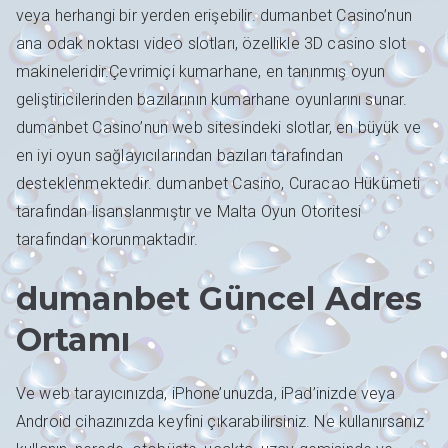
veya herhangi bir yerden erişebilir. dumanbet Casino’nun
ana odak noktası video slotları, özellikle 3D casino slot
makineleridir.Çevrimiçi kumarhane, en tanınmış oyun
geliştiricilerinden bazılarının kumarhane oyunlarını sunar.
dumanbet Casino’nun web sitesindeki slotlar, en büyük ve
en iyi oyun sağlayıcılarından bazıları tarafından
desteklenmektedir. dumanbet Casino, Curacao Hükümeti
tarafından lisanslanmıştır ve Malta Oyun Otoritesi
tarafından korunmaktadır.
dumanbet Güncel Adres
Ortamı
Ve web tarayıcınızda, iPhone’unuzda, iPad’inizde veya
Android cihazınızda keyfini çıkarabilirsiniz. Ne kullanırsanız