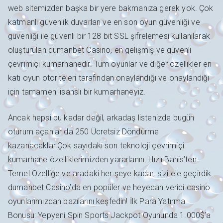
web sitemizden başka bir yere bakmanıza gerek yok. Çok
katmanlı güvenlik duvarları ve en son oyun güvenliği ve
güvenliği ile güvenli bir 128 bit SSL şifrelemesi kullanılarak
oluşturulan dumanbet Casino, en gelişmiş ve güvenli
çevrimiçi kumarhanedir. Tüm oyunlar ve diğer özellikler en
katı oyun otoriteleri tarafından onaylandığı ve onaylandığı
için tamamen lisanslı bir kumarhaneyiz.
Ancak hepsi bu kadar değil, arkadaş listenizde bugün
oturum açanlar da 250 Ücretsiz Döndürme
kazanacaklar.Çok sayıdaki son teknoloji çevrimiçi
kumarhane özelliklerimizden yararlanın. Hızlı Bahis’ten
Temel Özelliğe ve aradaki her şeye kadar, sizi ele geçirdik.
dumanbet Casino’da en popüler ve heyecan verici casino
oyunlarımızdan bazılarını keşfedin! İlk Para Yatırma
Bonusu: Yepyeni Spin Sports Jackpot Oyununda 1.000$’a