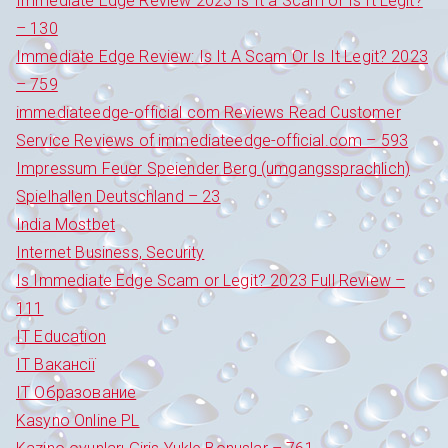
Immediate Edge Review 2023 Is It a Scam or Is It Legit?
– 130
Immediate Edge Review: Is It A Scam Or Is It Legit? 2023
– 759
immediateedge-official com Reviews Read Customer
Service Reviews of immediateedge-official.com – 593
Impressum Feuer Speiender Berg (umgangssprachlich)
Spielhallen Deutschland – 23
India Mostbet
Internet Business, Security
Is Immediate Edge Scam or Legit? 2023 Full Review –
111
IT Education
IT Вакансії
IT Образование
Kasyno Online PL