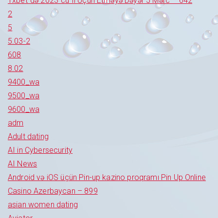
1xbet`də 2023`cü Il Üçün Etməyə Dəyər 5 Mərc – 642
2
5
5.03-2
608
8.02
9400_wa
9500_wa
9600_wa
adm
Adult dating
AI in Cybersecurity
AI News
Android və iOS üçün Pin-up kazino proqramı Pin Up Online
Casino Azerbaycan – 899
asian women dating