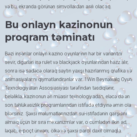
və bu, ekranda görünən simvollardan asılı olacaq.
Bu onlayn kazinonun
proqram təminatı
Bəzi insanlar onlayn kazino oyunlarının hər bir variantını
sevir, digərləri isə rulet və blackjack oyunlarından həzz alır,
sonra isə sadəcə olaraq saytın yaxşı hazırlanmış qrafika və
animasiyalarını qiymətləndirənlər var. 1Win Beynəlxalq Oyun
Texnologiyaları Assosiasiyası tərəfindən təsdiqlənir,
beləliklə, kazinonun ən müasir texnologiyadan, eləcə də ən
son təhlükəsizlik proqramlarından istifadə etdiyinə əmin ola
bilərsiniz. Şəxsi məlumatlarınızdan sui-istifadənin qarşısını
almaq üçün bir sıra mexanizmlər var, o cümlədən ilkin ad,
ləqəb, e-poçt ünvanı, ölkə və şəxsi parol daxil olmaqla