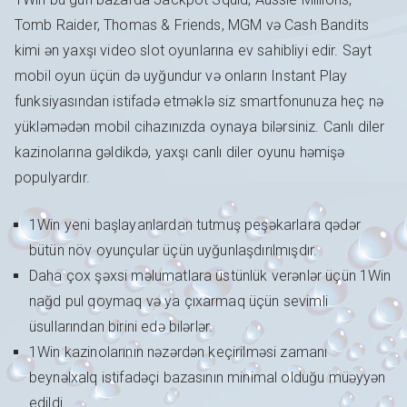
Tomb Raider, Thomas & Friends, MGM və Cash Bandits
kimi ən yaxşı video slot oyunlarına ev sahibliyi edir. Sayt
mobil oyun üçün də uyğundur və onların Instant Play
funksiyasından istifadə etməklə siz smartfonunuza heç nə
yükləmədən mobil cihazınızda oynaya bilərsiniz. Canlı diler
kazinolarına gəldikdə, yaxşı canlı diler oyunu həmişə
populyardır.
1Win yeni başlayanlardan tutmuş peşəkarlara qədər
bütün növ oyunçular üçün uyğunlaşdırılmışdır.
Daha çox şəxsi məlumatlara üstünlük verənlər üçün 1Win
nağd pul qoymaq və ya çıxarmaq üçün sevimli
üsullarından birini edə bilərlər.
1Win kazinolarının nəzərdən keçirilməsi zamanı
beynəlxalq istifadəçi bazasının minimal olduğu müəyyən
edildi.