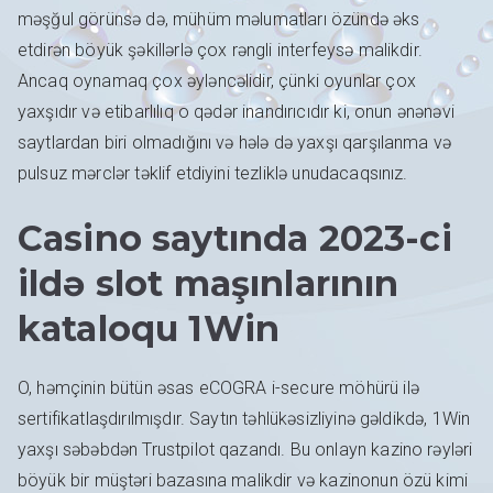
məşğul görünsə də, mühüm məlumatları özündə əks
etdirən böyük şəkillərlə çox rəngli interfeysə malikdir.
Ancaq oynamaq çox əyləncəlidir, çünki oyunlar çox
yaxşıdır və etibarlılıq o qədər inandırıcıdır ki, onun ənənəvi
saytlardan biri olmadığını və hələ də yaxşı qarşılanma və
pulsuz mərclər təklif etdiyini tezliklə unudacaqsınız.
Casino saytında 2023-ci
ildə slot maşınlarının
kataloqu 1Win
O, həmçinin bütün əsas eCOGRA i-secure möhürü ilə
sertifikatlaşdırılmışdır. Saytın təhlükəsizliyinə gəldikdə, 1Win
yaxşı səbəbdən Trustpilot qazandı. Bu onlayn kazino rəyləri
böyük bir müştəri bazasına malikdir və kazinonun özü kimi