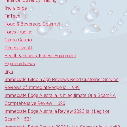
Finance, Currency Trading
find a bride
FinTech
Food & Beverage, Gourmet
Forex Trading
Gama Casino
Generative AI
Health & Fitness, Fitness Equipment
Hightech News
illiya
Immediate Bitcoin app Reviews Read Customer Service
Reviews of immediate-edge io – 999
Immediate Edge Australia Is it legitimate Or a Scam? A
Comprehensive Review – 626
Immediate Edge Australia Review 2023 Is it Legit or
Scam? – 531