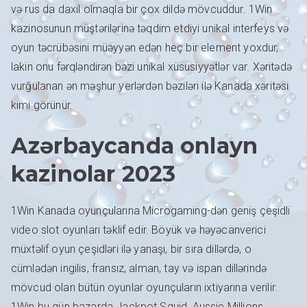
və rus da daxil olmaqla bir çox dildə mövcuddur. 1Win
kazinosunun müştərilərinə təqdim etdiyi unikal interfeys və
oyun təcrübəsini müəyyən edən heç bir element yoxdur,
lakin onu fərqləndirən bəzi unikal xüsusiyyətlər var. Xəritədə
vurğulanan ən məşhur yerlərdən bəziləri ilə Kanada xəritəsi
kimi görünür.
Azərbaycanda onlayn
kazinolar 2023
1Win Kanada oyunçularına Microgaming-dən geniş çeşidli
video slot oyunları təklif edir. Böyük və həyəcanverici
müxtəlif oyun çeşidləri ilə yanaşı, bir sıra dillərdə, o
cümlədən ingilis, fransız, alman, tay və ispan dillərində
mövcud olan bütün oyunlar oyunçuların ixtiyarına verilir.
1Win bu gün bazarda Jackpot Squid, Aussie Millions,