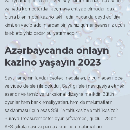
və oynamaq pulsuzdur. Veb sayt kimi istifadəsi də asandır
və hətta kompüterdən keçməyə ehtiyac olmadan daxil
oluna bilən mobil kazino təklif edir. Yuxarıda qeyd edildiyi
kimi, ən vacib addımlardan biri yalnız qumar seansınız üçün
tələb etdiyiniz qədər pul yatırmaqdır.
Azərbaycanda onlayn
kazino yaşayın 2023
Sayt həmçinin faydalı dəstək məqalələri, o cümlədən necə
və video dərsləri ilə doludur. Sayt girişləri naviqasiya etmək
asandır və təmiz və funksional dizayna malikdir. Bütün
oyunlar həm bank əməliyyatları, həm də məlumatların
saxlanması üçün əsas SSL ilə təhlükəsiz və təhlükəsizdir.
Buraya Treasuremaster oyun şifrələməsi, güclü 128 bit
AES şifrələməsi və pərdə arxasında məlumatların