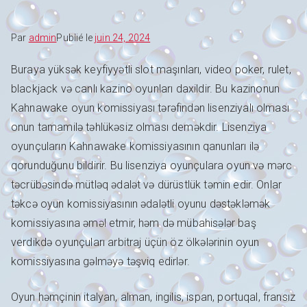
Par
admin
Publié le
juin 24, 2024
Buraya yüksək keyfiyyətli slot maşınları, video poker, rulet,
blackjack və canlı kazino oyunları daxildir. Bu kazinonun
Kahnawake oyun komissiyası tərəfindən lisenziyalı olması
onun tamamilə təhlükəsiz olması deməkdir. Lisenziya
oyunçuların Kahnawake komissiyasının qanunları ilə
qorunduğunu bildirir. Bu lisenziya oyunçulara oyun və mərc
təcrübəsində mütləq ədalət və dürüstlük təmin edir. Onlar
təkcə oyun komissiyasının ədalətli oyunu dəstəkləmək
komissiyasına əməl etmir, həm də mübahisələr baş
verdikdə oyunçuları arbitraj üçün öz ölkələrinin oyun
komissiyasına gəlməyə təşviq edirlər.
Oyun həmçinin italyan, alman, ingilis, ispan, portuqal, fransız