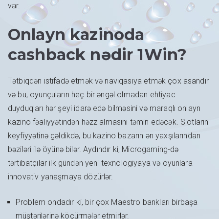
var.
Onlayn kazinoda
cashback nədir 1Win?
Tətbiqdən istifadə etmək və naviqasiya etmək çox asandır
və bu, oyunçuların heç bir əngəl olmadan ehtiyac
duyduqları hər şeyi idarə edə bilməsini və maraqlı onlayn
kazino fəaliyyətindən həzz almasını təmin edəcək. Slotların
keyfiyyətinə gəldikdə, bu kazino bazarın ən yaxşılarından
bəziləri ilə öyünə bilər. Aydındır ki, Microgaming-də
tərtibatçılar ilk gündən yeni texnologiyaya və oyunlara
innovativ yanaşmaya dözürlər.
Problem ondadır ki, bir çox Maestro bankları birbaşa
müştərilərinə köçürmələr etmirlər.