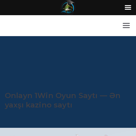
Aller
au
contenu
Onlayn 1Win Oyun Saytı — Ən
yaxşı kazino saytı