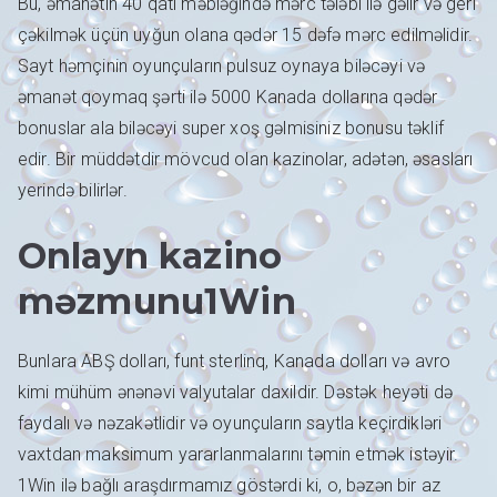
Bu, əmanətin 40 qatı məbləğində mərc tələbi ilə gəlir və geri
çəkilmək üçün uyğun olana qədər 15 dəfə mərc edilməlidir.
Sayt həmçinin oyunçuların pulsuz oynaya biləcəyi və
əmanət qoymaq şərti ilə 5000 Kanada dollarına qədər
bonuslar ala biləcəyi super xoş gəlmisiniz bonusu təklif
edir. Bir müddətdir mövcud olan kazinolar, adətən, əsasları
yerində bilirlər.
Onlayn kazino
məzmunu1Win
Bunlara ABŞ dolları, funt sterlinq, Kanada dolları və avro
kimi mühüm ənənəvi valyutalar daxildir. Dəstək heyəti də
faydalı və nəzakətlidir və oyunçuların saytla keçirdikləri
vaxtdan maksimum yararlanmalarını təmin etmək istəyir.
1Win ilə bağlı araşdırmamız göstərdi ki, o, bəzən bir az