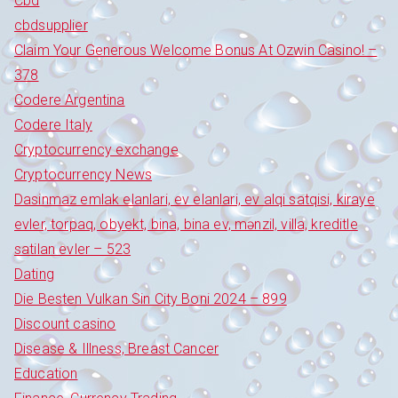
Cbd
cbdsupplier
Claim Your Generous Welcome Bonus At Ozwin Casino! –
378
Codere Argentina
Codere Italy
Cryptocurrency exchange
Cryptocurrency News
Dasinmaz emlak elanlari, ev elanlari, ev alqi satqisi, kiraye
evler, torpaq, obyekt, bina, bina ev, mənzil, villa, kreditle
satilan evler – 523
Dating
Die Besten Vulkan Sin City Boni 2024 – 899
Discount casino
Disease & Illness, Breast Cancer
Education