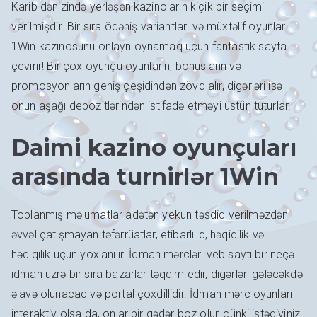
Karib dənizində yerləşən kazinoların kiçik bir seçimi
verilmişdir. Bir sıra ödəniş variantları və müxtəlif oyunlar
1Win kazinosunu onlayn oynamaq üçün fantastik sayta
çevirir! Bir çox oyunçu oyunların, bonusların və
promosyonların geniş çeşidindən zövq alır, digərləri isə
onun aşağı depozitlərindən istifadə etməyi üstün tuturlar.
Daimi kazino oyunçuları
arasında turnirlər 1Win
Toplanmış məlumatlar adətən yekun təsdiq verilməzdən
əvvəl çatışmayan təfərrüatlar, etibarlılıq, həqiqilik və
həqiqilik üçün yoxlanılır. İdman mərcləri veb saytı bir neçə
idman üzrə bir sıra bazarlar təqdim edir, digərləri gələcəkdə
əlavə olunacaq və portal çoxdillidir. İdman mərc oyunları
interaktiv olsa da, onlar bir qədər boz olur, çünki istədiyiniz