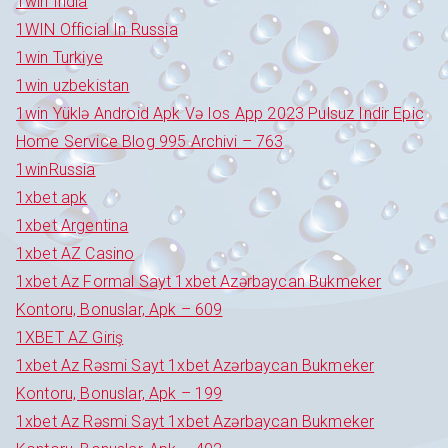
1win India
1WIN Official In Russia
1win Turkiye
1win uzbekistan
1win Yüklə Android Apk Və Ios App 2023 Pulsuz Indir Epic
Home Service Blog 995 Archivi – 763
1winRussia
1xbet apk
1xbet Argentina
1xbet AZ Casino
1xbet Az Formal Sayt 1xbet Azərbaycan Bukmeker
Kontoru, Bonuslar, Apk – 609
1XBET AZ Giriş
1xbet Az Rəsmi Sayt 1xbet Azərbaycan Bukmeker
Kontoru, Bonuslar, Apk – 199
1xbet Az Rəsmi Sayt 1xbet Azərbaycan Bukmeker