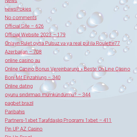
News
newsPokies
No comments
Official Site – 626
Official Website 2023 – 179
Onlayn Rulet oyna Pulsuz və ya real pul ilə Roulette77
Azerbaijan – 708
online casino au
Online Casino Bonus Vereinbarung » Beste On Line Casino
Boni Mit Einzahlung – 340
Online dating
oyunu sındırmaq mümkündürmü? – 344
pagbet brazil
Paribahis
Partners-1xbet Tərəfdaşlıq Proqramı 1xbet – 411
Pin UP AZ Casino