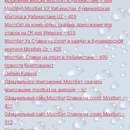
мобильная версия Мостбет в Узбекистане – 884
Мостбет Mostbet УЗ Узбекистан, букмекерская
контора в Узбекистане UZ – 409
Мостбет на компьютер: скачать приложение для
ставок на ПК для Windows – 633
Мостбет Уз Ставки на спорт и казино в букмекерской
конторе Mostbet Uz – 425
Мостбет: Ставки на спорт в Узбекистане – 699
Новости Криптовалют
Онлайн Казино
Официальное приложение Мостбет, скачать
приложение mostbet на андроид – 67
Официальный сайт Мостбет Ставки на спорт Mostbet –
430
Официальный сайт Мостбет Ставки на спорт Mostbet –
912