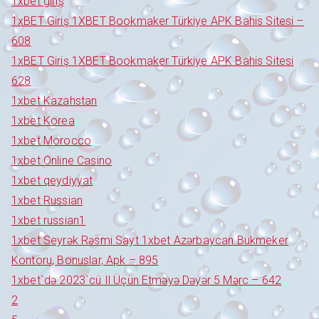
1xbet giriş
1xBET Giriş 1XBET Bookmaker Türkiye APK Bahis Sitesi –
608
1xBET Giriş 1XBET Bookmaker Türkiye APK Bahis Sitesi
628
1xbet Kazahstan
1xbet Korea
1xbet Morocco
1xbet Online Casino
1xbet qeydiyyat
1xbet Russian
1xbet russian1
1xbet Seyrək Rəsmi Sayt 1xbet Azərbaycan Bukmeker
Kontoru, Bonuslar, Apk – 895
1xbet`də 2023`cü Il Üçün Etməyə Dəyər 5 Mərc – 642
2