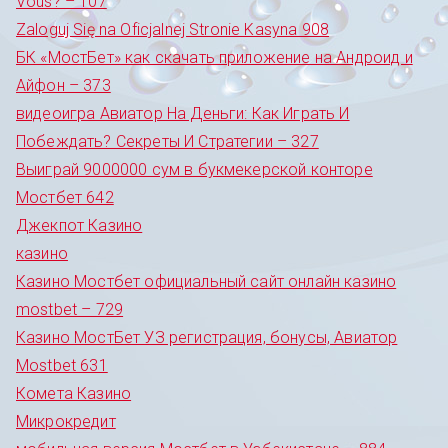
Vous? – 107
Zaloguj Się na Oficjalnej Stronie Kasyna 908
БК «МостБет» как скачать приложение на Андроид и
Айфон – 373
видеоигра Авиатор На Деньги: Как Играть И
Побеждать? Секреты И Стратегии – 327
Выиграй 9000000 сум в букмекерской конторе
Мостбет 642
Джекпот Казино
казино
Казино Мостбет официальный сайт онлайн казино
mostbet – 729
Казино МостБет УЗ регистрация, бонусы, Авиатор
Mostbet 631
Комета Казино
Микрокредит