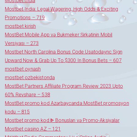
Mostbet India
Mostbet India: Legal Wagering, High Odds & Exciting
Promotions – 719
mostbet kirish
MostBet Mobile App və Bukmeker Şirkətinin Mobil
Versiyası – 273
Mostbet North Carolina Bonus Code Usatodaync Sign
Upward Now & Grab Up To $300 In Bonus Bets – 607
mostbet oynash
mostbet ozbekistonda
MostBet Partners Affiliate Program Review 2023 Upto
60% Revshare – 538
MostBet promo kod Azərbaycanda MostBet promosyon
kodu – 815
Mostbet promo kod ᐈ Bonusları və Promo-Aksiyalar
Mostbet casino AZ – 121