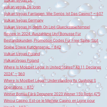
Vulkan Vegas DE
vulkan vegas De login
Vulkan Vegas Fantasien: Wie Seriös Ist Das Casino? – 607
Vulkan Vegas Germany
Vulkan Vegas In-depth On Line Gluecksspieltempel
Review In 2024: Auszahlung Und Bonusse Für
Bestandskunden, Promotion Codes Für Free Spins, Slot
Spiele Sowie Kundenservic – 842
Vulkan Vegas Poland
VulkanVegas Poland
Where Is Mostbet Legal In United States? All 11 Declares
2024" – 360
Where Is Mostbet Legal? Understanding Its Oughout S
Operations – 870
Winner Bonus Fără Depunere 2023 Winner 150 Rotiri 475
Winoui Casino: Est-ce le Meilleur Casino en Ligne pour