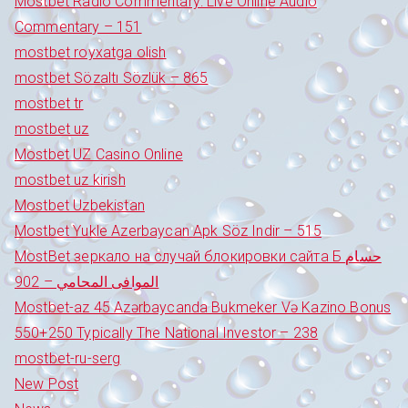
Mostbet Radio Commentary: Live Online Audio
Commentary – 151
mostbet royxatga olish
mostbet Sözaltı Sözlük – 865
mostbet tr
mostbet uz
Mostbet UZ Casino Online
mostbet uz kirish
Mostbet Uzbekistan
Mostbet Yukle Azerbaycan Apk Söz Indir – 515
MostBet зеркало на случай блокировки сайта Б حسام
الموافى المحامي – 902
Mostbet-az 45 Azərbaycanda Bukmeker Və Kazino Bonus
550+250 Typically The National Investor – 238
mostbet-ru-serg
New Post