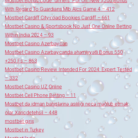
Mostbet Bonus Code "dimers" For Oh: New $200 Bonus
With Regard To Guardians Mlb Alcs Game 4 – 412
Mostbet Cardiff City-road Bookies Cardiff – 661
Mostbet Casino & Sportsbook No Just One Online Betting
Within India 2024 – 93
Mostbet Casino Azerbaycan
Mostbet Casino Azərbaycanda əhəmiyyətli Bonus 550
+250 Fs – 863
Mostbet Casino Review Intended For 2024: Expert Tested
– 332
Mostbet Casino UZ Online
Mostbet Cell Phone Betting – 11
Mostbet də idman bahislərinə asılılığı necə məğlub etmək
olar Xaricdetehsil – 448
mostbet giriş
Mostbet in Turkey