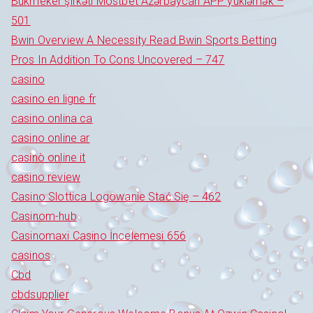
Bukmeker şirkəti Mostbet Azərbaycan APP yükləmək –
501
Bwin Overview A Necessity Read Bwin Sports Betting
Pros In Addition To Cons Uncovered – 747
casino
casino en ligne fr
casino onlina ca
casino online ar
casinò online it
casino review
Casino Slottica Logowanie Stać Się – 462
Casinom-hub
Casinomaxi Casino İncelemesi 656
casinos
Cbd
cbdsupplier