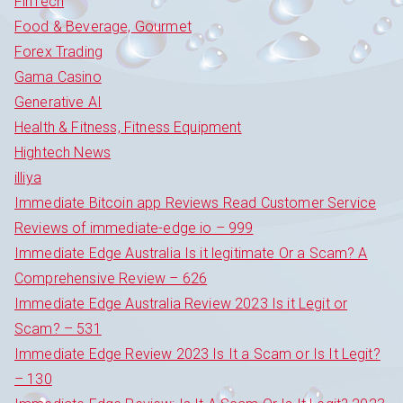
FinTech
Food & Beverage, Gourmet
Forex Trading
Gama Casino
Generative AI
Health & Fitness, Fitness Equipment
Hightech News
illiya
Immediate Bitcoin app Reviews Read Customer Service
Reviews of immediate-edge io – 999
Immediate Edge Australia Is it legitimate Or a Scam? A
Comprehensive Review – 626
Immediate Edge Australia Review 2023 Is it Legit or
Scam? – 531
Immediate Edge Review 2023 Is It a Scam or Is It Legit?
– 130