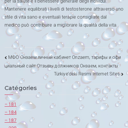
per la salute e il benessere generale degli individui.
Mantenere equilibrati i livelli di testosterone attraverso uno
stile di vita sano e eventuali terapie consigliate dal
medico può contribuire a migliorare la qualità della vita.
Navigation
МФО Онзаем личный кабинет Onzaem, тарифы и офи
циальный сайт Отзывы должников Онзаем, контакты
de
Türkiye’deki Resmi Internet Sites
l’article
Catégories
– 181
– 184
– 187