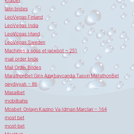
Kralbet
latin brides
LeoVegas Finland
LeoVegas India
LeoVegas Irland
LeoVegas Sweden
Machines à sous et jackpot – 251
mail order bride
Mail Order Brides
MarathonBet Giriş Azərbaycanda Təsviri MarathonBet
qeydiyyatı – 86
Masalbet
mobilbahis
Mosbet: Onlayn Kazino Və Idman Mərcləri – 164
most bet
most-bet