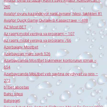
Aviator oyna və qazan Rəsmi sayti Aviator Azerbaycan –
260
Aviator oyunu kazandırıyor nasıl oynanır, hilesi, taktikleri 81
Aviator Quick Game Онлайн В Казахстане – 488
AZ Most BET
Az rəsmi mobil versiya və proqramı – 107
Az rəsmi mobil versiya və proqramı 766
Azerbajany Mostbet
Azərbaycan mərc saytı 526
Azərbaycanda MostBet bukmeker kontorunun icmalı –
654
Azərbaycanda Mostbet veb saytına qeydiyyat və giriş –
273
b1bet apostas
Bahis sitesi
Bahsegel