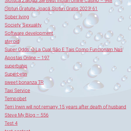
Slottica Zaloguj Się Best Indian Online Casino – 948
Sloturi Gratuite Joacă Sloturi Gratis 2023! 61
Sober living
Society, Sexuality
Software development
steroid
Super Odds: O La Cual São E Tais Como Funcionam Nas
Apostas Online – 197
superbahis
Superbetin
sweet bonanza TR
Taxi Service
Tempobet
Terri Irwin will not remarry 15 years after death of husband
Steve My Blog – 556
Test 4