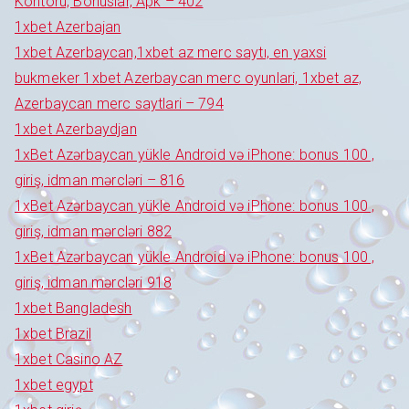
Kontoru, Bonuslar, Apk – 402
1xbet Azerbajan
1xbet Azerbaycan,1xbet az merc saytı, en yaxsi
bukmeker 1xbet Azerbaycan merc oyunlari, 1xbet az,
Azerbaycan merc saytlari – 794
1xbet Azerbaydjan
1xBet Azərbaycan yükle Android və iPhone: bonus 100 ,
giriş, idman mərcləri – 816
1xBet Azərbaycan yükle Android və iPhone: bonus 100 ,
giriş, idman mərcləri 882
1xBet Azərbaycan yükle Android və iPhone: bonus 100 ,
giriş, idman mərcləri 918
1xbet Bangladesh
1xbet Brazil
1xbet Casino AZ
1xbet egypt