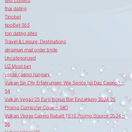
test content
thai dating
Tipobet
tipoBet-365
top dating sites
Travel & Leisure, Destinations
ukrainian mail order bride
Uncategorized
UZ Most bet
verde casino hungary
Vulkan Sin City Erfahrungen: Wie Seriös Ist Das Casino? –
54
Vulkan Vegas 25 Euro Bonus Bar Einzahlung 2024 25
Promo Computer Code – 580
Vulkan Vegas Casino Rabatt 1510 Promo Source 2024 –
56