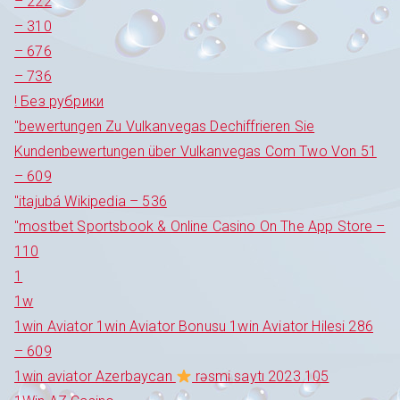
– 222
– 310
– 676
– 736
! Без рубрики
"bewertungen Zu Vulkanvegas Dechiffrieren Sie
Kundenbewertungen über Vulkanvegas Com Two Von 51
– 609
"itajubá Wikipedia – 536
"‎mostbet Sportsbook & Online Casino On The App Store –
110
1
1w
1win Aviator 1win Aviator Bonusu 1win Aviator Hilesi 286
– 609
1win aviator Azerbaycan
rəsmi saytı 2023 105