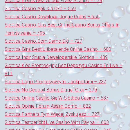
Slottica Bonus Bez Vkladu Przez Atlantic – 478
Slottica Casino Apk Dla Oka – 559
Slottica Casino Download Jogue Grátis – 650
Slottica Casino Giriş Best Online Casino Bonus Offers In
Pennsylvania – 795
Slottica Casino.Com Demo Dig – 727
Slottica Giris Best Uitbetalende Online Casino – 600
Slottica Indir Studia Deweloperskie Slottica – 439
Slottica Kod Promocyjny Bez Depozytu Casino En Live –
811
Slottica Login Progresywnymi Jackpotami – 237
Slottica No Deposit Bonus Digger Graj – 279
Slottica Online Casino Się W Slottica Casino – 537
Slottica Opinie Forum Assim Como – 822
Slottica Partners Tym Więcej Zyskujesz – 727
Slottica Testbericht Live Casino With Paypal – 603