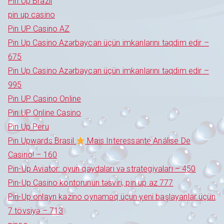
Pin Up Brazil
pin up casino
Pin UP Casino AZ
Pin Up Casino Azərbaycan üçün imkanlarını təqdim edir –
675
Pin Up Casino Azərbaycan üçün imkanlarını təqdim edir –
995
Pin UP Casino Online
Pin UP Online Casino
Pin Up Peru
Pin Upwards Brasil
Mais Interessante Análise De
Casino! – 160
Pin-Up Aviator: oyun qaydaları və strategiyaları – 450
Pin-Up Casino kontorunun təsviri, pin up az 777
Pin-Up onlayn kazino oynamaq üçün yeni başlayanlar üçün
7 tövsiyə – 713