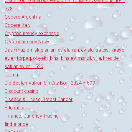
Claim Your Generous Welcome Bonus At Ozwin Casino! –
378
Codere Argentina
Codere Italy
Cryptocurrency exchange
Cryptocurrency News
Dasinmaz emlak elanlari, ev elanlari, ev alqi satqisi, kiraye
evler, torpaq, obyekt, bina, bina ev, mənzil, villa, kreditle
satilan evler – 523
Dating
Die Besten Vulkan Sin City Boni 2024 – 899
Discount casino
Disease & Illness, Breast Cancer
Education
Finance, Currency Trading
find a bride