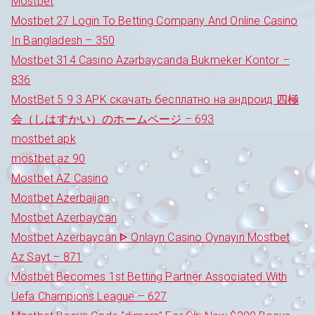
Mostbet
Mostbet 27 Login To Betting Company And Online Casino
In Bangladesh – 350
Mostbet 314 Casino Azərbaycanda Bukmeker Kontor –
836
MostBet 5 9 3 APK скачать бесплатно на андроид 四極
会（しはすかい）のホームページ – 693
mostbet apk
mostbet az 90
Mostbet AZ Casino
Mostbet Azerbaijan
Mostbet Azerbaycan
Mostbet Azerbaycan ᐈ Onlayn Casino Oynayın Mostbet
Az Sayt – 871
Mostbet Becomes 1st Betting Partner Associated With
Uefa Champions League – 627