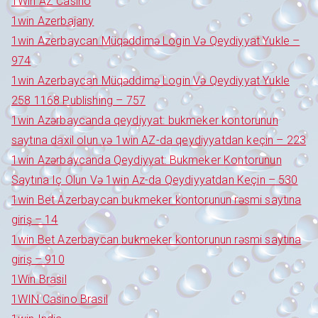
1Win AZ Casino
1win Azerbajany
1win Azerbaycan Müqəddimə Login Və Qeydiyyat Yukle –
974
1win Azerbaycan Müqəddimə Login Və Qeydiyyat Yukle
258 1168 Publishing – 757
1win Azərbaycanda qeydiyyat: bukmeker kontorunun
saytına daxil olun və 1win AZ-da qeydiyyatdan keçin – 223
1win Azərbaycanda Qeydiyyat: Bukmeker Kontorunun
Saytına Iç Olun Və 1win Az-da Qeydiyyatdan Keçin – 530
1win Bet Azerbaycan bukmeker kontorunun rəsmi saytına
giriş – 14
1win Bet Azerbaycan bukmeker kontorunun rəsmi saytına
giriş – 910
1Win Brasil
1WIN Casino Brasil