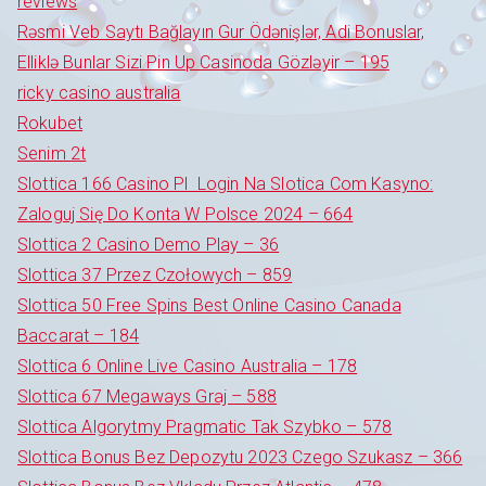
reviews
Rəsmi Veb Saytı Bağlayın️ Gur Ödənişlər, Adi Bonuslar,
Elliklə Bunlar Sizi Pin Up Casinoda Gözləyir – 195
ricky casino australia
Rokubet
Senim 2t
Slottica 166 Casino Pl ️ Login Na Slotica Com Kasyno:
Zaloguj Się Do Konta W Polsce 2024 – 664
Slottica 2 Casino Demo Play – 36
Slottica 37 Przez Czołowych – 859
Slottica 50 Free Spins Best Online Casino Canada
Baccarat – 184
Slottica 6 Online Live Casino Australia – 178
Slottica 67 Megaways Graj – 588
Slottica Algorytmy Pragmatic Tak Szybko – 578
Slottica Bonus Bez Depozytu 2023 Czego Szukasz – 366