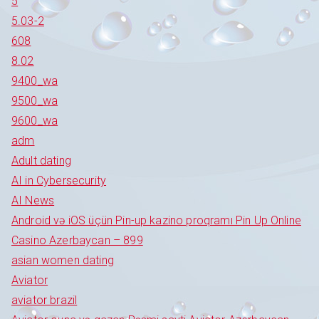
5
5.03-2
608
8.02
9400_wa
9500_wa
9600_wa
adm
Adult dating
AI in Cybersecurity
AI News
Android və iOS üçün Pin-up kazino proqramı Pin Up Online
Casino Azerbaycan – 899
asian women dating
Aviator
aviator brazil