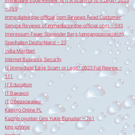
Immediate Edge Review: Is It A Scam Or Is It Legit? 2023
– 759
immediateedge-official com Reviews Read Customer
Service Reviews of immediateedge-official.com – 593
Impressum Feuer Speiender Berg (umgangssprachlich)
Spielhallen Deutschland – 23
India Mostbet
Internet Business, Security
Is Immediate Edge Scam or Legit? 2023 Full Review –
111
IT Education
IT Вакансії
IT Образование
Kasyno Online PL
Kazino oyunları Giris Yukle Bonuslar – 761
king johnnie