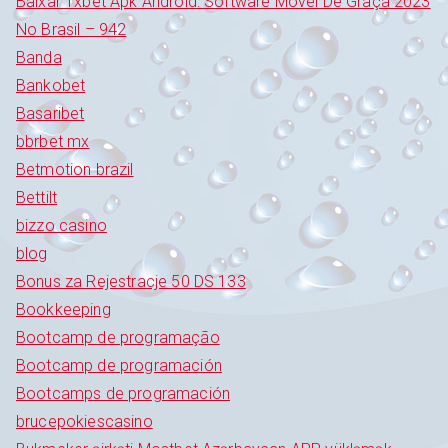
Baixar 1xbet Apk Android: Software Móvel De Graça 2023
No Brasil – 942
Banda
Bankobet
Basaribet
bbrbet mx
Betmotion brazil
Bettilt
bizzo casino
blog
Bonus za Rejestracje 50 DS 133
Bookkeeping
Bootcamp de programação
Bootcamp de programación
Bootcamps de programación
brucepokiescasino