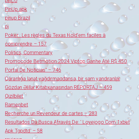
pinco
PinUp apk
pinup Brazil
pj
Poker : Les règles du Texas Hold'em faciles à
comprendre – 157
Politics, Commentary
Promocode Betmotion 2024 Viptop Ganhe Até R$ 450
Portal De Notícias" – 746
Qaranlığa lənət yağdırmaqdansa, bir şam yandıranlar
Gözdən Əlillər Kitabxanasından REPORTAJ – 459
Qizilbilet
Ramenbet
Recherche un Revendeur de cartes – 283
Resultados Da Busca Através De: ' Lovejogo Com 1xbet
Apk Tgpdtd' – 58