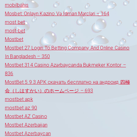
mobilbahis
Mosbet: Onlayn Kazino Və Idman Mərcləri – 164
most bet
most-bet
Mostbet
Mostbet 27 Login To Betting Company And Online Casino
In Bangladesh – 350
Mostbet 314 Casino Azərbaycanda Bukmeker Kontor –
836
MostBet 5 9 3 APK скачать бесплатно на андроид 四極
会（しはすかい）のホームページ – 693
mostbet apk
mostbet az 90
Mostbet AZ Casino
Mostbet Azerbaijan
Mostbet Azerbaycan