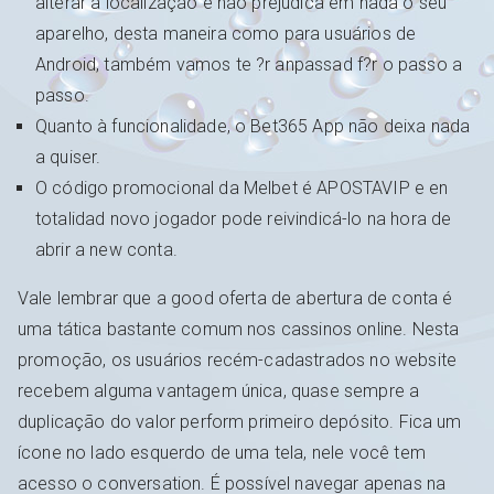
alterar a localização e não prejudica em nada o seu
aparelho, desta maneira como para usuários de
Android, também vamos te ?r anpassad f?r o passo a
passo.
Quanto à funcionalidade, o Bet365 App não deixa nada
a quiser.
O código promocional da Melbet é APOSTAVIP e en
totalidad novo jogador pode reivindicá-lo na hora de
abrir a new conta.
Vale lembrar que a good oferta de abertura de conta é
uma tática bastante comum nos cassinos online. Nesta
promoção, os usuários recém-cadastrados no website
recebem alguma vantagem única, quase sempre a
duplicação do valor perform primeiro depósito. Fica um
ícone no lado esquerdo de uma tela, nele você tem
acesso o conversation. É possível navegar apenas na