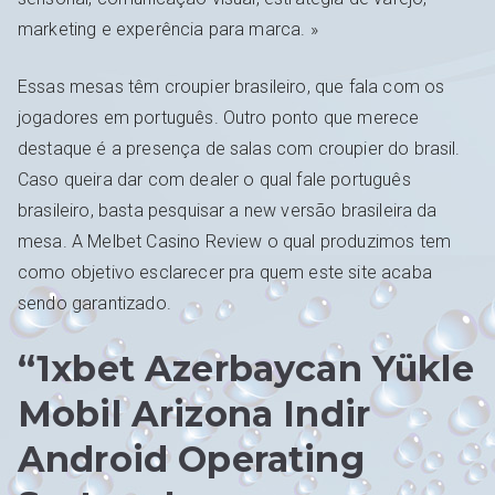
marketing e experência para marca. »
Essas mesas têm croupier brasileiro, que fala com os
jogadores em português. Outro ponto que merece
destaque é a presença de salas com croupier do brasil.
Caso queira dar com dealer o qual fale português
brasileiro, basta pesquisar a new versão brasileira da
mesa. A Melbet Casino Review o qual produzimos tem
como objetivo esclarecer pra quem este site acaba
sendo garantizado.
“1xbet Azerbaycan Yükle
Mobil Arizona Indir
Android Operating