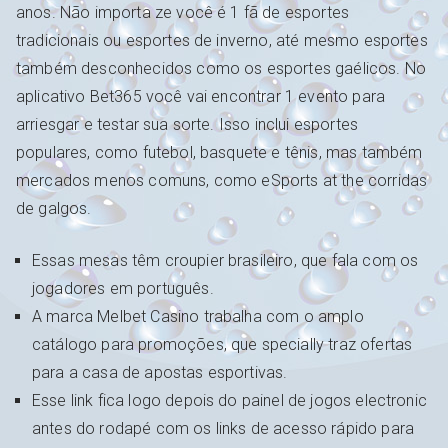
anos. Não importa ze você é 1 fã de esportes
tradicionais ou esportes de inverno, até mesmo esportes
também desconhecidos como os esportes gaélicos. No
aplicativo Bet365 você vai encontrar 1 evento para
arriesgar e testar sua sorte. Isso inclui esportes
populares, como futebol, basquete e tênis, mas também
mercados menos comuns, como eSports at the corridas
de galgos.
Essas mesas têm croupier brasileiro, que fala com os
jogadores em português.
A marca Melbet Casino trabalha com o amplo
catálogo para promoções, que specially traz ofertas
para a casa de apostas esportivas.
Esse link fica logo depois do painel de jogos electronic
antes do rodapé com os links de acesso rápido para