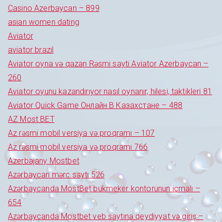
Casino Azerbaycan – 899
asian women dating
Aviator
aviator brazil
Aviator oyna və qazan Rəsmi sayti Aviator Azerbaycan –
260
Aviator oyunu kazandırıyor nasıl oynanır, hilesi, taktikleri 81
Aviator Quick Game Онлайн В Казахстане – 488
AZ Most BET
Az rəsmi mobil versiya və proqramı – 107
Az rəsmi mobil versiya və proqramı 766
Azerbajany Mostbet
Azərbaycan mərc saytı 526
Azərbaycanda MostBet bukmeker kontorunun icmalı –
654
Azərbaycanda Mostbet veb saytına qeydiyyat və giriş –