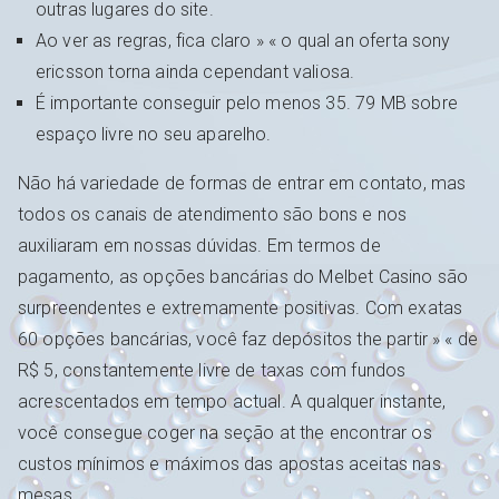
outras lugares do site.
Ao ver as regras, fica claro » « o qual an oferta sony
ericsson torna ainda cependant valiosa.
É importante conseguir pelo menos 35. 79 MB sobre
espaço livre no seu aparelho.
Não há variedade de formas de entrar em contato, mas
todos os canais de atendimento são bons e nos
auxiliaram em nossas dúvidas. Em termos de
pagamento, as opções bancárias do Melbet Casino são
surpreendentes e extremamente positivas. Com exatas
60 opções bancárias, você faz depósitos the partir » « de
R$ 5, constantemente livre de taxas com fundos
acrescentados em tempo actual. A qualquer instante,
você consegue coger na seção at the encontrar os
custos mínimos e máximos das apostas aceitas nas
mesas.