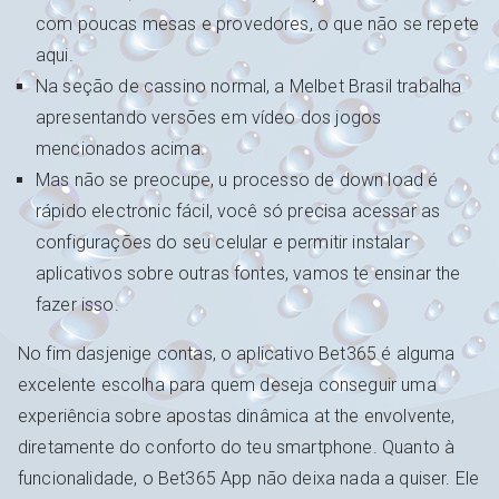
com poucas mesas e provedores, o que não se repete
aqui.
Na seção de cassino normal, a Melbet Brasil trabalha
apresentando versões em vídeo dos jogos
mencionados acima.
Mas não se preocupe, u processo de down load é
rápido electronic fácil, você só precisa acessar as
configurações do seu celular e permitir instalar
aplicativos sobre outras fontes, vamos te ensinar the
fazer isso.
No fim dasjenige contas, o aplicativo Bet365 é alguma
excelente escolha para quem deseja conseguir uma
experiência sobre apostas dinâmica at the envolvente,
diretamente do conforto do teu smartphone. Quanto à
funcionalidade, o Bet365 App não deixa nada a quiser. Ele