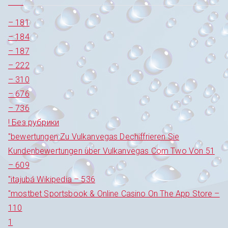
– 181
– 184
– 187
– 222
– 310
– 676
– 736
! Без рубрики
"bewertungen Zu Vulkanvegas Dechiffrieren Sie
Kundenbewertungen über Vulkanvegas Com Two Von 51
– 609
"itajubá Wikipedia – 536
"‎mostbet Sportsbook & Online Casino On The App Store –
110
1