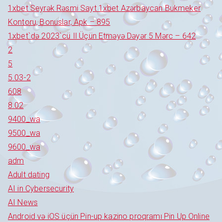
1xbet Seyrək Rəsmi Sayt 1xbet Azərbaycan Bukmeker
Kontoru, Bonuslar, Apk – 895
1xbet`də 2023`cü Il Üçün Etməyə Dəyər 5 Mərc – 642
2
5
5.03-2
608
8.02
9400_wa
9500_wa
9600_wa
adm
Adult dating
AI in Cybersecurity
AI News
Android və iOS üçün Pin-up kazino proqramı Pin Up Online