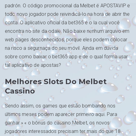
padrón. O código promocional da Melbet é APOSTAVIP e
todo novo jogador pode reivindicá-lo na hora de abrir the
conta. O aplicativo oficial da bet365 é o la cual você
encontra no site da odaie. Não baixe nenhum arquivo em
web pages desconhecidos, porque eles podem colocar
na risco a segurnaça do seu móvil. Ainda em dúvida
sobre como baixar o bet365 app e de o qual forma usar
tal aplicativo de apostas?
Melhores Slots Do Melbet
Cassino
Sendo assim, os games que estão bombando nos
últimos meses podem aparecer primeiro aqui. Para
ganhar » « o bônus do cassino Melbet, os novos
jogadores interessados precisam ter mais do que 18