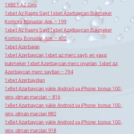
1XBET AZ Giriş
1xbet Az Rəsmi Sayt 1xbet Azərbaycan Bukmeker
Kontoru, Bonuslar, Apk – 199
1xbet Az Rəsmi Sayt 1xbet Azərbaycan Bukmeker
Kontoru, Bonuslar, Apk – 402
1xbet Azerbajan
1xbet Azerbaycan,1xbet az merc saytı, en yaxsi
bukmeker 1xbet Azerbaycan merc oyunlari, 1xbet az,
Azerbaycan merc saytlari – 794
1xbet Azerbaydjan
1xBet Azərbaycan yükle Android və iPhone: bonus 100 ,
giriş, idman mərcləri – 816
1xBet Azərbaycan yükle Android və iPhone: bonus 100 ,
giriş, idman mərcləri 882
1xBet Azərbaycan yükle Android və iPhone: bonus 100 ,
giriş, idman mərcləri 918