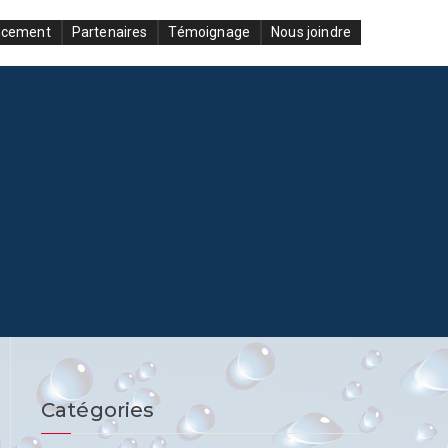
ncement
Partenaires
Témoignage
Nous joindre
Catégories