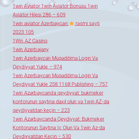
1win Aviator 1win Aviator Bonusu 1win
Aviator Hilesi 286 – 609
1win aviator Azerbaycan
rəsmi saytı
2023 105
1Win AZ Casino
1win Azerbajany
1win Azerbaycan Müqəddimə Login Və
Qeydiyyat Yukle – 974
1win Azerbaycan Müqəddimə Login Və
Qeydiyyat Yukle 258 1168 Publishing – 757
1win Azərbaycanda qeydiyyat: bukmeker
kontorunun saytına daxil olun və 1win AZ-da
qeydiyyatdan keçin – 223
1win Azərbaycanda Qeydiyyat: Bukmeker
Kontorunun Saytına Iç Olun Və 1win Az-da
Qeydiyyatdan Keçin – 530