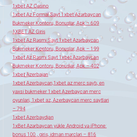
1xbet AZ Casino
1xbet Az Formal Sayt 1xbet Azərbaycan
Bukmeker Kontoru, Bonuslar, Apk – 609
1XBET AZ Giriş
1xbet Az Rəsmi Sayt 1xbet Azərbaycan
Bukmeker Kontoru, Bonuslar, Apk – 199
1xbet Az Rəsmi Sayt 1xbet Azərbaycan
Bukmeker Kontoru, Bonuslar, Apk – 402
1xbet Azerbajan
1xbet Azerbaycan,1xbet az merc saytı, en
yaxsi bukmeker 1xbet Azerbaycan merc
oyunlari, 1xbet az, Azerbaycan merc saytlari
– 794
1xbet Azerbaydjan
1xBet Azərbaycan yükle Android və iPhone:
bonus 100 , giriş, idman mərcləri – 816