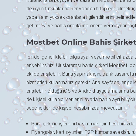
Kullanıcılarla büyüyen ve kazanan Mostbet, bahis or
de oyun tutkunlarına her yönden hitap edebilmek iç
yapanların yüksek oranlarla ilgilendiklerini belirledi
getirmeyi ve bahis oranlarına önem vermeyi amaç
Mostbet Online Bahis Şirket
İçinde, genellikle bir bilgisayar veya mobil cihazda
erişebilirsiniz. Uluslararası bahis şirketi Mostbet.
ekilde erişilebilir. Bunu yapmak için, trafik tasarru
hizmetleri kullanmanız gerekir. Ana sayfada, engell
erişilebilir olduğu iOS ve Android uygulamalarına ba
de kişisel kullanıcı verilerini ayarlamanın ayrı bir
seçenekleri de kişisel hesabınızda mevcuttur.
Para çekme işlemini başlatmak için hesabınızda 
Piyangolar, kart oyunları, P2P kumar savaşları, rule