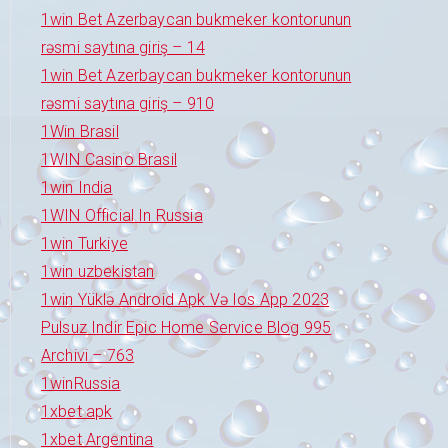
1win Bet Azerbaycan bukmeker kontorunun
rəsmi saytına giriş – 14
1win Bet Azerbaycan bukmeker kontorunun
rəsmi saytına giriş – 910
1Win Brasil
1WIN Casino Brasil
1win India
1WIN Official In Russia
1win Turkiye
1win uzbekistan
1win Yüklə Android Apk Və Ios App 2023
Pulsuz Indir Epic Home Service Blog 995
Archivi – 763
1winRussia
1xbet apk
1xbet Argentina