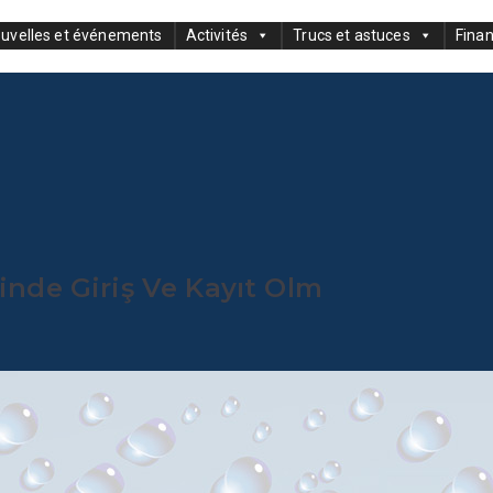
uvelles et événements
Activités
Trucs et astuces
Fina
 du Lac Saint-Pierre
à la formation de la relève à la pêche sportive et à la chasse.
nde Giriş Ve Kayıt Olm