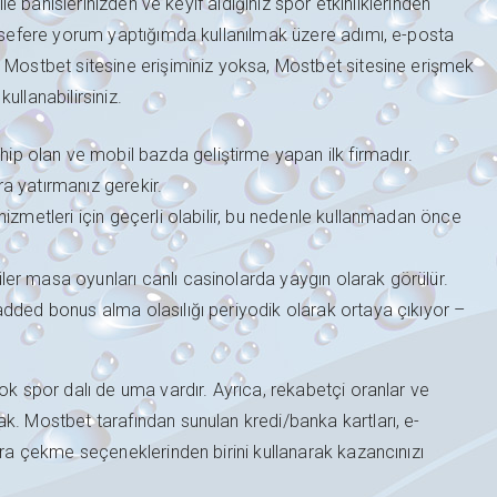
ile bahislerinizden ve keyif aldığınız spor etkinliklerinden
i sefere yorum yaptığımda kullanılmak üzere adımı, e-posta
 Mostbet sitesine erişiminiz yoksa, Mostbet sitesine erişmek
kullanabilirsiniz.
p olan ve mobil bazda geliştirme yapan ilk firmadır.
a yatırmanız gerekir.
hizmetleri için geçerli olabilir, bu nedenle kullanmadan önce
ler masa oyunları canlı casinolarda yaygın olarak görülür.
added bonus alma olasılığı periyodik olarak ortaya çıkıyor –
ok spor dalı de uma vardır. Ayrıca, rekabetçi oranlar ve
k. Mostbet tarafından sunulan kredi/banka kartları, e-
pra çekme seçeneklerinden birini kullanarak kazancınızı