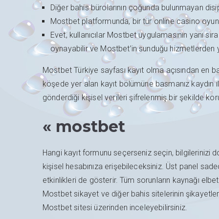
Diğer bahis bürolarının çoğunda bulunmayan disipl
Mostbet platformunda, bir tür online casino oyunu 
Evet, kullanıcılar Mostbet uygulamasının yanı sır
oynayabilir ve Mostbet’in sunduğu hizmetlerden ya
Mostbet Türkiye sayfası kayıt olma açısından en basi
köşede yer alan kayıt bölümüne basmanız kaydın i
gönderdiği kişisel verileri şifrelenmiş bir şekilde kor
« mostbet
Hangi kayıt formunu seçerseniz seçin, bilgileriniz
kişisel hesabınıza erişebileceksiniz. Üst panel sa
etkinlikleri de gösterir. Tüm sorunların kaynağı elb
Mostbet sikayet ve diğer bahis sitelerinin şikayetleri
Mostbet sitesi üzerinden inceleyebilirsiniz.