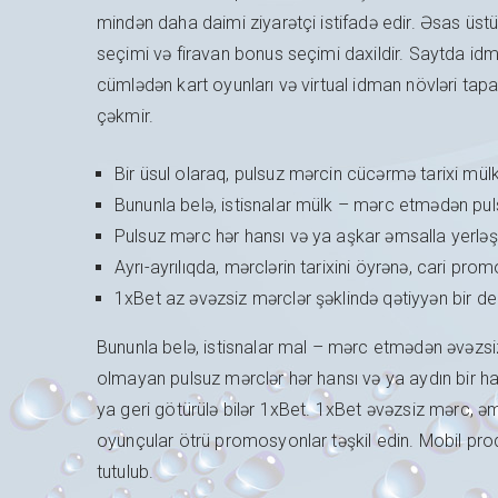
mindən daha daimi ziyarətçi istifadə edir. Əsas üstü
seçimi və firavan bonus seçimi daxildir. Saytda idm
cümlədən kart oyunları və virtual idman növləri tapa
çəkmir.
Bir üsul olaraq, pulsuz mərcin cücərmə tarixi mülk
Bununla belə, istisnalar mülk – mərc etmədən pu
Pulsuz mərc hər hansı və ya aşkar əmsalla yerləşdi
Ayrı-ayrılıqda, mərclərin tarixini öyrənə, cari prom
1xBet az əvəzsiz mərclər şəklində qətiyyən bir d
Bununla belə, istisnalar mal – mərc etmədən əvəzsi
olmayan pulsuz mərclər hər hansı və ya aydın bir ha
ya geri götürülə bilər 1xBet. 1xBet əvəzsiz mərc, əm
oyunçular ötrü promosyonlar təşkil edin. Mobil pro
tutulub.