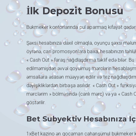
İlk Depozit Bonusu
Bukmeker kontorlarında pul aparmaq kifayət qədər a
Şəxsi hesabınıza daxil olmaqla, oyunçu şəxsi məlumatl
öyrənə, cari promosyonlara baxa, hesabınızın təhlükəsi
« Cash Out » faraş nağdlaşdırma təklif edə bilər. B
edilməmişdən əvvəl qoyulmuş mərclərin hesablaşma
əmsallara əsasən müəyyən edilir və tez nağdlaşdır
dəyişikliklərdən birbaşa asılıdır. « Cash Out » fun
mərclərim » bölməsində (canlı mərc) və ya « Cash O
göstərilir.
Bet Subyektiv Hesabınıza I
1xBet kazino ən qocaman cahanşümul bukmeker kon