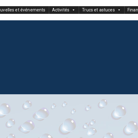
uvelles et événements
Activités
Trucs et astuces
Fina
 du Lac Saint-Pierre
à la formation de la relève à la pêche sportive et à la chasse.