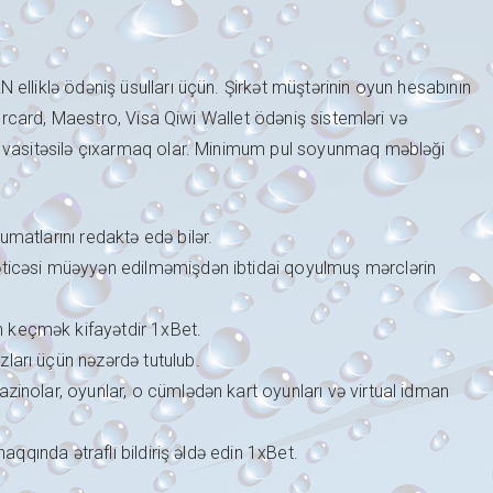
lliklə ödəniş üsulları üçün. Şirkət müştərinin oyun hesabının
tercard, Maestro, Visa Qiwi Wallet ödəniş sistemləri və
 vasitəsilə çıxarmaq olar. Minimum pul soyunmaq məbləği
matlarını redaktə edə bilər.
ticəsi müəyyən edilməmişdən ibtidai qoyulmuş mərclərin
 keçmək kifayətdir 1xBet.
ları üçün nəzərdə tutulub.
inolar, oyunlar, o cümlədən kart oyunları və virtual idman
aqqında ətraflı bildiriş əldə edin 1xBet.