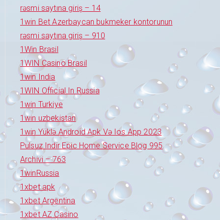
rəsmi saytına giriş – 14
1win Bet Azerbaycan bukmeker kontorunun
rəsmi saytına giriş – 910
1Win Brasil
1WIN Casino Brasil
1win India
1WIN Official In Russia
1win Turkiye
1win uzbekistan
1win Yüklə Android Apk Və Ios App 2023
Pulsuz Indir Epic Home Service Blog 995
Archivi – 763
1winRussia
1xbet apk
1xbet Argentina
1xbet AZ Casino