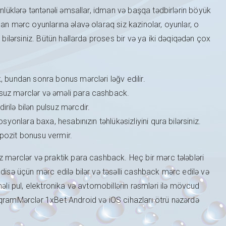
nlüklərə təntənəli əmsallar, idman və başqa tədbirlərin böyük
an mərc oyunlarına əlavə olaraq siz kazinolar, oyunlar, o
 bilərsiniz. Bütün hallarda proses bir və ya iki dəqiqədən çox
, bundan sonra bonus mərcləri ləğv edilir.
lsuz mərclər və əməli para cashback.
rilə bilən pulsuz mərcdir.
osyonlara baxa, hesabınızın təhlükəsizliyini qura bilərsiniz.
epozit bonusu vermir.
z mərclər və praktik para cashback. Heç bir mərc tələbləri
disə üçün mərc edilə bilər və təsəlli cashback mərc edilə və
əli pul, elektronika və avtomobillərin rəsmləri ilə mövcud
qramMərclər 1xBet Android və iOS cihazları ötrü nəzərdə