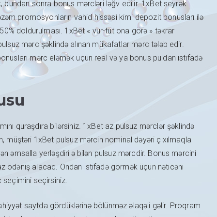
, bundan sonra bonus mərcləri ləğv edilir. 1xBet seyrək
əm promosyonların vahid hissəsi kimi depozit bonusları ilə
 50% doldurulması. 1xBet « vur-tut ona görə » təkrar
ulsuz mərc şəklində alınan mükafatlar mərc tələb edir.
onusları mərc eləmək üçün real və ya bonus puldan istifadə
usu
nı quraşdıra bilərsiniz. 1xBet az pulsuz mərclər şəklində
n, müştəri 1xBet pulsuz mərcin nominal dəyəri çıxılmaqla
n əmsalla yerləşdirilə bilən pulsuz mərcdir. Bonus mərcini
z ödəniş alacaq. Ondan istifadə görmək üçün nəticəni
seçimini seçirsiniz.
mahiyyət saytda gördüklərinə bölünməz əlaqəli gəlir. Proqram