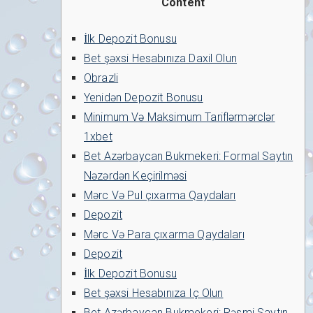
Content
İlk Depozit Bonusu
Bet şəxsi Hesabınıza Daxil Olun
Obrazli
Yenidən Depozit Bonusu
Minimum Və Maksimum Tariflərmərclər
1xbet
Bet Azərbaycan Bukmekeri: Formal Saytın
Nəzərdən Keçirilməsi
Mərc Və Pul çıxarma Qaydaları
Depozit
Mərc Və Para çıxarma Qaydaları
Depozit
İlk Depozit Bonusu
Bet şəxsi Hesabınıza Iç Olun
Bet Azərbaycan Bukmekeri: Rəsmi Saytın