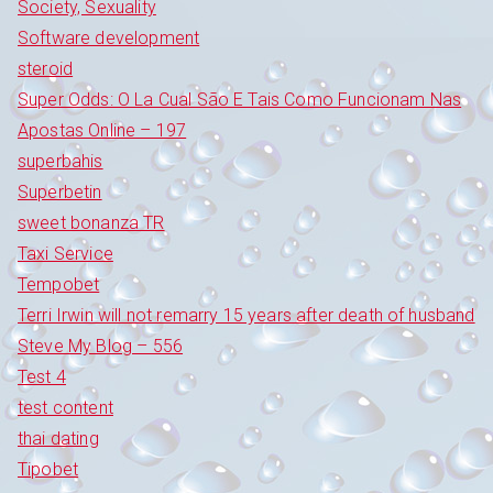
Society, Sexuality
Software development
steroid
Super Odds: O La Cual São E Tais Como Funcionam Nas
Apostas Online – 197
superbahis
Superbetin
sweet bonanza TR
Taxi Service
Tempobet
Terri Irwin will not remarry 15 years after death of husband
Steve My Blog – 556
Test 4
test content
thai dating
Tipobet