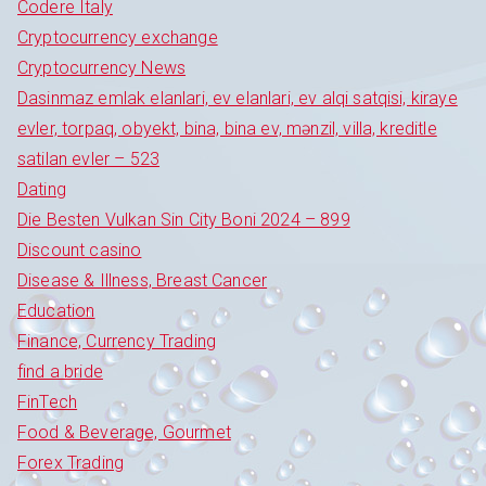
Codere Italy
Cryptocurrency exchange
Cryptocurrency News
Dasinmaz emlak elanlari, ev elanlari, ev alqi satqisi, kiraye
evler, torpaq, obyekt, bina, bina ev, mənzil, villa, kreditle
satilan evler – 523
Dating
Die Besten Vulkan Sin City Boni 2024 – 899
Discount casino
Disease & Illness, Breast Cancer
Education
Finance, Currency Trading
find a bride
FinTech
Food & Beverage, Gourmet
Forex Trading