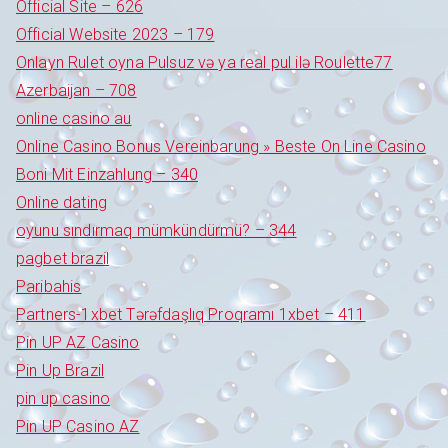
Official Site – 626
Official Website 2023 – 179
Onlayn Rulet oyna Pulsuz və ya real pul ilə Roulette77
Azerbaijan – 708
online casino au
Online Casino Bonus Vereinbarung » Beste On Line Casino
Boni Mit Einzahlung – 340
Online dating
oyunu sındırmaq mümkündürmü? – 344
pagbet brazil
Paribahis
Partners-1xbet Tərəfdaşlıq Proqramı 1xbet – 411
Pin UP AZ Casino
Pin Up Brazil
pin up casino
Pin UP Casino AZ