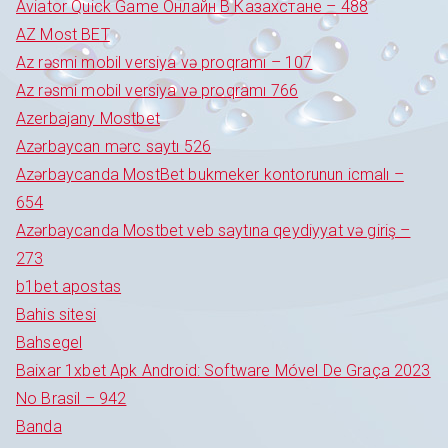
Aviator Quick Game Онлайн В Казахстане – 488
AZ Most BET
Az rəsmi mobil versiya və proqramı – 107
Az rəsmi mobil versiya və proqramı 766
Azerbajany Mostbet
Azərbaycan mərc saytı 526
Azərbaycanda MostBet bukmeker kontorunun icmalı –
654
Azərbaycanda Mostbet veb saytına qeydiyyat və giriş –
273
b1bet apostas
Bahis sitesi
Bahsegel
Baixar 1xbet Apk Android: Software Móvel De Graça 2023
No Brasil – 942
Banda