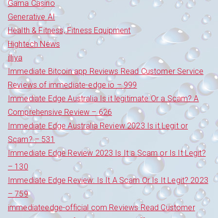
Gama Casino
Generative AI
Health & Fitness, Fitness Equipment
Hightech News
illiya
Immediate Bitcoin app Reviews Read Customer Service
Reviews of immediate-edge io – 999
Immediate Edge Australia Is it legitimate Or a Scam? A
Comprehensive Review – 626
Immediate Edge Australia Review 2023 Is it Legit or
Scam? – 531
Immediate Edge Review 2023 Is It a Scam or Is It Legit?
– 130
Immediate Edge Review: Is It A Scam Or Is It Legit? 2023
– 759
immediateedge-official com Reviews Read Customer