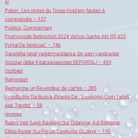
pj
Poker : Les règles du Texas Hold'em faciles à
comprendre – 157
Politics, Commentary
Promocode Betmotion 2024 Viptop Ganhe Até R$ 450
Portal De Notícias" – 746
Qaranlığa lənət yağdırmaqdansa, bir şam yandıranlar
Gözdən Əlillər Kitabxanasından REPORTAJ – 459
Qizilbilet
Ramenbet
Recherche un Revendeur de cartes – 283
Resultados Da Busca Através De: ' Lovejogo Com 1xbet
Apk Tgpdtd' – 58
reviews
Rəsmi Veb Saytı Bağlayın️ Gur Ödənişlər, Adi Bonuslar,
Elliklə Bunlar Sizi Pin Up Casinoda Gözləyir – 195