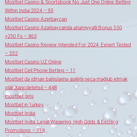
Mostbet Casino & Sportsbook No Just One Online Betting
Within India 2024 – 93
Mostbet Casino Azerbaycan
Mostbet Casino Azərbaycanda əhəmiyyətli Bonus 550
+250 Fs – 863
Mostbet Casino Review Intended For 2024: Expert Tested
– 332
Mostbet Casino UZ Online
Mostbet Cell Phone Betting – 11
Mostbet də idman bahislərinə asılılığı necə məğlub etmək
olar Xaricdetehsil – 448
mostbet giriş
Mostbet in Turkey
Mostbet India
Mostbet India: Legal Wagering, High Odds & Exciting
Promotions – 719