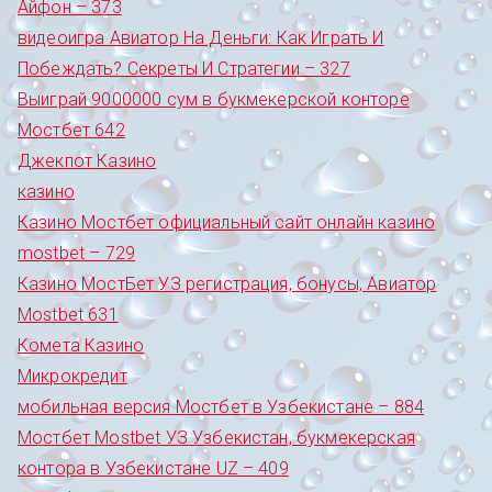
Айфон – 373
видеоигра Авиатор На Деньги: Как Играть И
Побеждать? Секреты И Стратегии – 327
Выиграй 9000000 сум в букмекерской конторе
Мостбет 642
Джекпот Казино
казино
Казино Мостбет официальный сайт онлайн казино
mostbet – 729
Казино МостБет УЗ регистрация, бонусы, Авиатор
Mostbet 631
Комета Казино
Микрокредит
мобильная версия Мостбет в Узбекистане – 884
Мостбет Mostbet УЗ Узбекистан, букмекерская
контора в Узбекистане UZ – 409