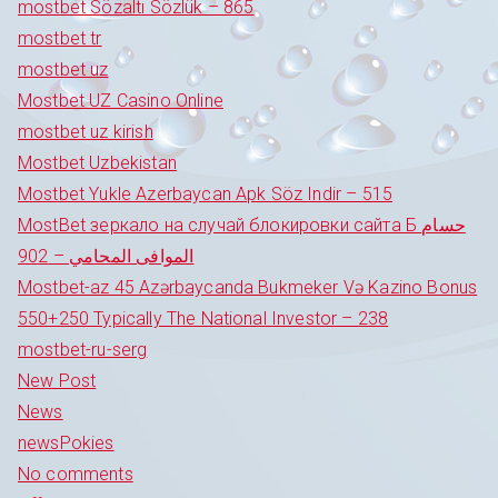
mostbet Sözaltı Sözlük – 865
mostbet tr
mostbet uz
Mostbet UZ Casino Online
mostbet uz kirish
Mostbet Uzbekistan
Mostbet Yukle Azerbaycan Apk Söz Indir – 515
MostBet зеркало на случай блокировки сайта Б حسام
الموافى المحامي – 902
Mostbet-az 45 Azərbaycanda Bukmeker Və Kazino Bonus
550+250 Typically The National Investor – 238
mostbet-ru-serg
New Post
News
newsPokies
No comments