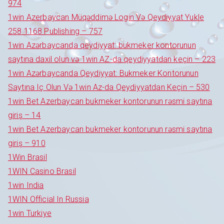
974
1win Azerbaycan Müqəddimə Login Və Qeydiyyat Yukle
258 1168 Publishing – 757
1win Azərbaycanda qeydiyyat: bukmeker kontorunun
saytına daxil olun və 1win AZ-da qeydiyyatdan keçin – 223
1win Azərbaycanda Qeydiyyat: Bukmeker Kontorunun
Saytına Iç Olun Və 1win Az-da Qeydiyyatdan Keçin – 530
1win Bet Azerbaycan bukmeker kontorunun rəsmi saytına
giriş – 14
1win Bet Azerbaycan bukmeker kontorunun rəsmi saytına
giriş – 910
1Win Brasil
1WIN Casino Brasil
1win India
1WIN Official In Russia
1win Turkiye