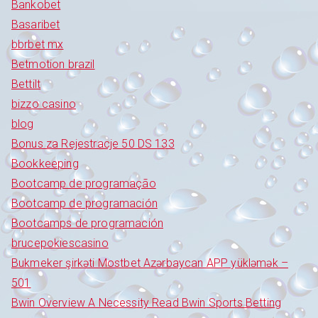
Bankobet
Basaribet
bbrbet mx
Betmotion brazil
Bettilt
bizzo casino
blog
Bonus za Rejestracje 50 DS 133
Bookkeeping
Bootcamp de programação
Bootcamp de programación
Bootcamps de programación
brucepokiescasino
Bukmeker şirkəti Mostbet Azərbaycan APP yükləmək –
501
Bwin Overview A Necessity Read Bwin Sports Betting