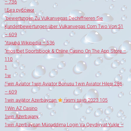
– 736
! Без рубрики
"bewertungen Zu Vulkanvegas Dechiffrieren Sie
Kundenbewertungen über Vulkanvegas Com Two Von 51
– 609
"itajubá Wikipedia – 536
"‎mostbet Sportsbook & Online Casino On The App Store –
110
1
1w
1win Aviator 1win Aviator Bonusu 1win Aviator Hilesi 286
– 609
1win aviator Azerbaycan
rəsmi saytı 2023 105
1Win AZ Casino
1win Azerbajany
1win Azerbaycan Müqəddimə Login Və Qeydiyyat Yukle –