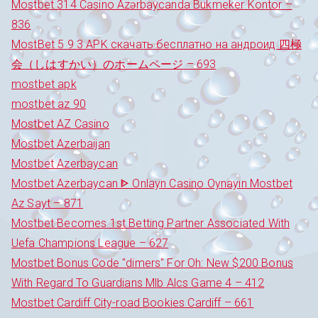
Mostbet 314 Casino Azərbaycanda Bukmeker Kontor –
836
MostBet 5 9 3 APK скачать бесплатно на андроид 四極
会（しはすかい）のホームページ – 693
mostbet apk
mostbet az 90
Mostbet AZ Casino
Mostbet Azerbaijan
Mostbet Azerbaycan
Mostbet Azerbaycan ᐈ Onlayn Casino Oynayın Mostbet
Az Sayt – 871
Mostbet Becomes 1st Betting Partner Associated With
Uefa Champions League – 627
Mostbet Bonus Code "dimers" For Oh: New $200 Bonus
With Regard To Guardians Mlb Alcs Game 4 – 412
Mostbet Cardiff City-road Bookies Cardiff – 661