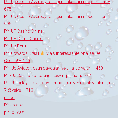
Pin Up Casino Azərbaycan üçün imkanlarını təqdim edir –
675
Pin Up Casino Azərbaycan üçün imkanlarını təqdim edir –
995
Pin UP Casino Online
Pin UP Online Casino
Pin Up Peru
Pin Upwards Brasil
Mais Interessante Análise De
Casino! – 160
Pin-Up Aviator: oyun qaydaları və strategiyaları – 450
Pin-Up Casino kontorunun təsviri, pin up az 777
Pin-Up onlayn kazino oynamaq üçün yeni başlayanlar üçün
7 tövsiyə – 713
pinco
PinUp apk
pinup Brazil