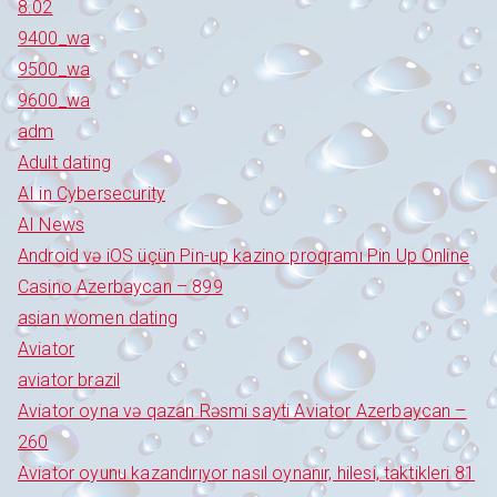
8.02
9400_wa
9500_wa
9600_wa
adm
Adult dating
AI in Cybersecurity
AI News
Android və iOS üçün Pin-up kazino proqramı Pin Up Online
Casino Azerbaycan – 899
asian women dating
Aviator
aviator brazil
Aviator oyna və qazan Rəsmi sayti Aviator Azerbaycan –
260
Aviator oyunu kazandırıyor nasıl oynanır, hilesi, taktikleri 81