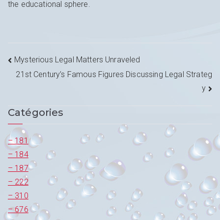
the educational sphere.
Navigation
Mysterious Legal Matters Unraveled
21st Century’s Famous Figures Discussing Legal Strateg
de
y
l’article
Catégories
– 181
– 184
– 187
– 222
– 310
– 676