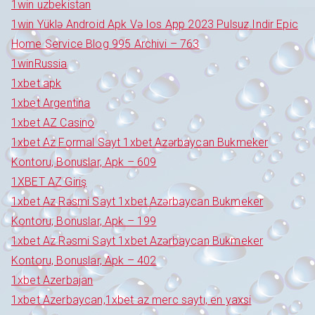
1win uzbekistan
1win Yüklə Android Apk Və Ios App 2023 Pulsuz Indir Epic
Home Service Blog 995 Archivi – 763
1winRussia
1xbet apk
1xbet Argentina
1xbet AZ Casino
1xbet Az Formal Sayt 1xbet Azərbaycan Bukmeker
Kontoru, Bonuslar, Apk – 609
1XBET AZ Giriş
1xbet Az Rəsmi Sayt 1xbet Azərbaycan Bukmeker
Kontoru, Bonuslar, Apk – 199
1xbet Az Rəsmi Sayt 1xbet Azərbaycan Bukmeker
Kontoru, Bonuslar, Apk – 402
1xbet Azerbajan
1xbet Azerbaycan,1xbet az merc saytı, en yaxsi