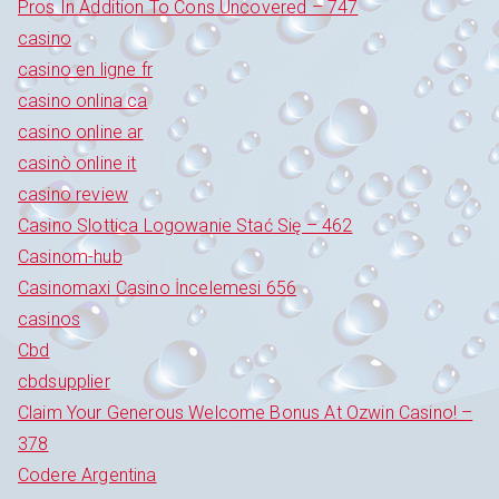
Pros In Addition To Cons Uncovered – 747
casino
casino en ligne fr
casino onlina ca
casino online ar
casinò online it
casino review
Casino Slottica Logowanie Stać Się – 462
Casinom-hub
Casinomaxi Casino İncelemesi 656
casinos
Cbd
cbdsupplier
Claim Your Generous Welcome Bonus At Ozwin Casino! –
378
Codere Argentina