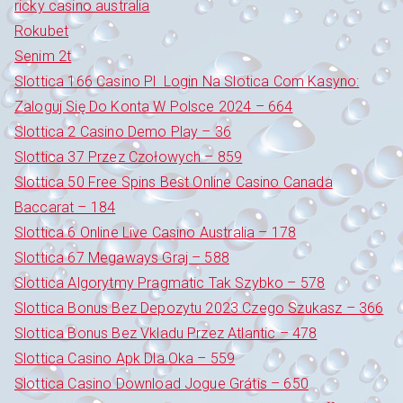
ricky casino australia
Rokubet
Senim 2t
Slottica 166 Casino Pl ️ Login Na Slotica Com Kasyno:
Zaloguj Się Do Konta W Polsce 2024 – 664
Slottica 2 Casino Demo Play – 36
Slottica 37 Przez Czołowych – 859
Slottica 50 Free Spins Best Online Casino Canada
Baccarat – 184
Slottica 6 Online Live Casino Australia – 178
Slottica 67 Megaways Graj – 588
Slottica Algorytmy Pragmatic Tak Szybko – 578
Slottica Bonus Bez Depozytu 2023 Czego Szukasz – 366
Slottica Bonus Bez Vkladu Przez Atlantic – 478
Slottica Casino Apk Dla Oka – 559
Slottica Casino Download Jogue Grátis – 650