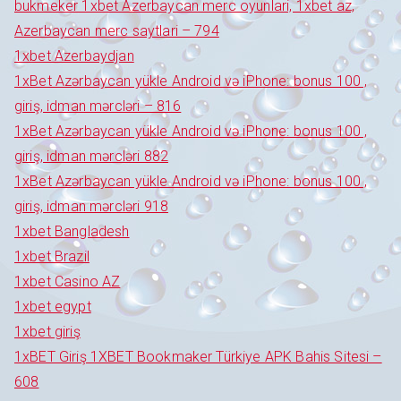
bukmeker 1xbet Azerbaycan merc oyunlari, 1xbet az,
Azerbaycan merc saytlari – 794
1xbet Azerbaydjan
1xBet Azərbaycan yükle Android və iPhone: bonus 100 ,
giriş, idman mərcləri – 816
1xBet Azərbaycan yükle Android və iPhone: bonus 100 ,
giriş, idman mərcləri 882
1xBet Azərbaycan yükle Android və iPhone: bonus 100 ,
giriş, idman mərcləri 918
1xbet Bangladesh
1xbet Brazil
1xbet Casino AZ
1xbet egypt
1xbet giriş
1xBET Giriş 1XBET Bookmaker Türkiye APK Bahis Sitesi –
608