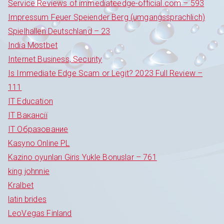
Service Reviews of immediateedge-official.com – 593
Impressum Feuer Speiender Berg (umgangssprachlich)
Spielhallen Deutschland – 23
India Mostbet
Internet Business, Security
Is Immediate Edge Scam or Legit? 2023 Full Review –
111
IT Education
IT Вакансії
IT Образование
Kasyno Online PL
Kazino oyunları Giris Yukle Bonuslar – 761
king johnnie
Kralbet
latin brides
LeoVegas Finland