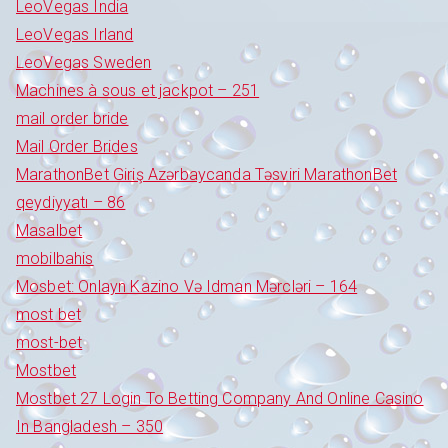
LeoVegas India
LeoVegas Irland
LeoVegas Sweden
Machines à sous et jackpot – 251
mail order bride
Mail Order Brides
MarathonBet Giriş Azərbaycanda Təsviri MarathonBet
qeydiyyatı – 86
Masalbet
mobilbahis
Mosbet: Onlayn Kazino Və Idman Mərcləri – 164
most bet
most-bet
Mostbet
Mostbet 27 Login To Betting Company And Online Casino
In Bangladesh – 350