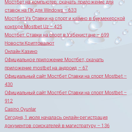
Мостбет на компьютер: скачать приложение для
ставок на ПК для Windows – 633
Мостбет Уз Ставки на спорт и казино в букмекерской
конторе Mostbet Uz – 425
Мостбет: Ставки на спорт в Узбекистане – 699
Новости Криптовалют
Онлайн Казино
Официальное приложение Мостбет, скачать
приложение mostbet на андроид – 67
Официальный сайт Мостбет Ставки на спорт Mostbet –
430
Официальный сайт Мостбет Ставки на спорт Mostbet –
912
Сasino Oyunlar
Сегодня, 1 июля началась онлайн-регистрация
документов соискателей в магистратуру – 136