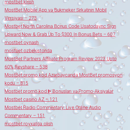
mostbet kirish
MostBet Mobile App və Bukmeker Şirkətinin Mobil
Versiyası – 273
Mostbet North Carolina Bonus Code Usatodaync Sign
Upward Now & Grab Up To $300 In Bonus Bets – 607
mostbet oynash
mostbet ozbekistonda
MostBet Partners Affiliate Program Review 2023 Upto
60% Revshare – 538
MostBet promo kod Azərbaycanda MostBet promosyon
kodu – 815
Mostbet promo kod ᐈ Bonusları və Promo-Aksiyalar
Mostbet casino AZ – 121
Mostbet Radio Commentary: Live Online Audio
Commentary – 151
mostbet royxatga olish