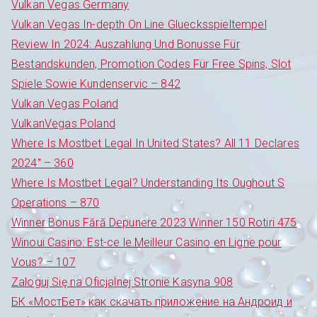
Vulkan Vegas Germany
Vulkan Vegas In-depth On Line Gluecksspieltempel
Review In 2024: Auszahlung Und Bonusse Für
Bestandskunden, Promotion Codes Für Free Spins, Slot
Spiele Sowie Kundenservic – 842
Vulkan Vegas Poland
VulkanVegas Poland
Where Is Mostbet Legal In United States? All 11 Declares
2024" – 360
Where Is Mostbet Legal? Understanding Its Oughout S
Operations – 870
Winner Bonus Fără Depunere 2023 Winner 150 Rotiri 475
Winoui Casino: Est-ce le Meilleur Casino en Ligne pour
Vous? – 107
Zaloguj Się na Oficjalnej Stronie Kasyna 908
БК «МостБет» как скачать приложение на Андроид и