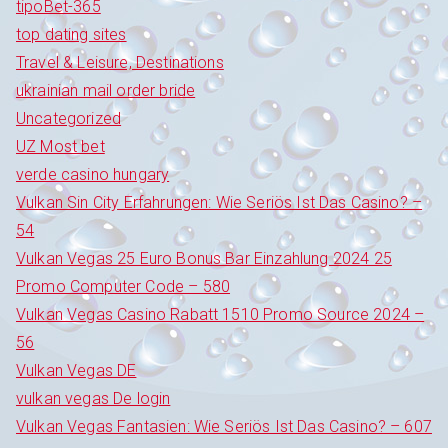
tipoBet-365
top dating sites
Travel & Leisure, Destinations
ukrainian mail order bride
Uncategorized
UZ Most bet
verde casino hungary
Vulkan Sin City Erfahrungen: Wie Seriös Ist Das Casino? –
54
Vulkan Vegas 25 Euro Bonus Bar Einzahlung 2024 25
Promo Computer Code – 580
Vulkan Vegas Casino Rabatt 1510 Promo Source 2024 –
56
Vulkan Vegas DE
vulkan vegas De login
Vulkan Vegas Fantasien: Wie Seriös Ist Das Casino? – 607