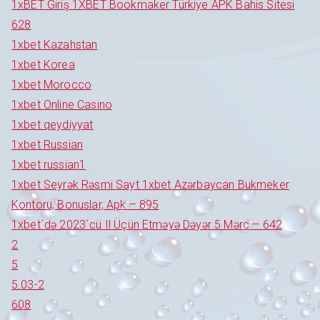
1xBET Giriş 1XBET Bookmaker Türkiye APK Bahis Sitesi
628
1xbet Kazahstan
1xbet Korea
1xbet Morocco
1xbet Online Casino
1xbet qeydiyyat
1xbet Russian
1xbet russian1
1xbet Seyrək Rəsmi Sayt 1xbet Azərbaycan Bukmeker
Kontoru, Bonuslar, Apk – 895
1xbet`də 2023`cü Il Üçün Etməyə Dəyər 5 Mərc – 642
2
5
5.03-2
608