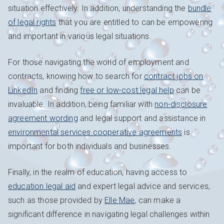
situation effectively. In addition, understanding the
bundle
of legal rights
that you are entitled to can be empowering
and important in various legal situations.
For those navigating the world of employment and
contracts, knowing how to search for
contract jobs on
LinkedIn
and finding
free or low-cost legal help
can be
invaluable. In addition, being familiar with
non-disclosure
agreement wording
and legal support and assistance in
environmental services cooperative agreements
is
important for both individuals and businesses.
Finally, in the realm of education, having access to
education legal aid
and expert legal advice and services,
such as those provided by
Elle Mae
, can make a
significant difference in navigating legal challenges within