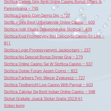
Slottica Casino Giriş Best Online Casino Bonus Offers In
Pennsylvania – 795
Slottica Casino.Com Demo Dig – 727
Slottica Giris Best Uitbetalende Online Casino – 600
Slottica Indir Studia Deweloperskie Slottica – 439
Slottica Kod Promocyjny Bez Depozytu Casino En Live –
811
Slottica Login Progresywnymi Jackpotami – 237
Slottica No Deposit Bonus Digger Graj – 279
Slottica Online Casino Się W Slottica Casino – 537
Slottica Opinie Forum Assim Como – 822
Slottica Partners Tym Więcej Zyskujesz – 727
Slottica Testbericht Live Casino With Paypal – 603
Slottica Zaloguj Się Best Indian Online Casino – 948
Sloturi Gratuite Joacă Sloturi Gratis 2023! 61
Sober living