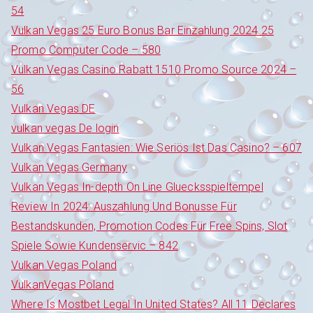
54
Vulkan Vegas 25 Euro Bonus Bar Einzahlung 2024 25
Promo Computer Code – 580
Vulkan Vegas Casino Rabatt 1510 Promo Source 2024 –
56
Vulkan Vegas DE
vulkan vegas De login
Vulkan Vegas Fantasien: Wie Seriös Ist Das Casino? – 607
Vulkan Vegas Germany
Vulkan Vegas In-depth On Line Gluecksspieltempel
Review In 2024: Auszahlung Und Bonusse Für
Bestandskunden, Promotion Codes Für Free Spins, Slot
Spiele Sowie Kundenservic – 842
Vulkan Vegas Poland
VulkanVegas Poland
Where Is Mostbet Legal In United States? All 11 Declares