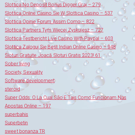
Slottica No Deposit Bonus Digger Graj – 279
Slottica Online Casino Się W Slottica Casino – 537
Slottica Opinie Forum Assim Como – 822
Slottica Partners Tym Więcej Zyskujesz – 727
Slottica Testbericht Live Casino With Paypal – 603
Slottica Zaloguj Się Best Indian Online Casino – 948
Sloturi Gratuite Joacă Sloturi Gratis 2023! 61
Sober living
Society, Sexuality
Software development
steroid
Super Odds: O La Cual São E Tais Como Funcionam Nas
Apostas Online – 197
superbahis
Superbetin
sweet bonanza TR