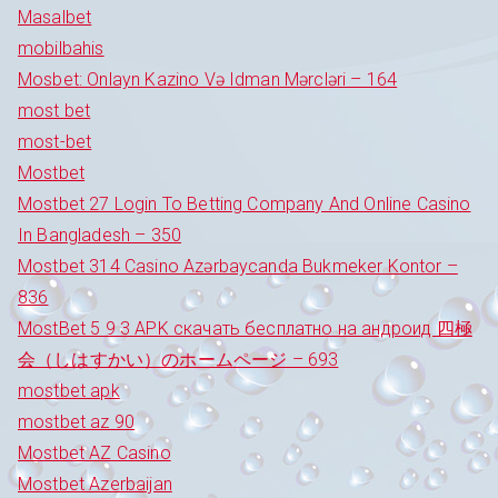
Masalbet
mobilbahis
Mosbet: Onlayn Kazino Və Idman Mərcləri – 164
most bet
most-bet
Mostbet
Mostbet 27 Login To Betting Company And Online Casino
In Bangladesh – 350
Mostbet 314 Casino Azərbaycanda Bukmeker Kontor –
836
MostBet 5 9 3 APK скачать бесплатно на андроид 四極
会（しはすかい）のホームページ – 693
mostbet apk
mostbet az 90
Mostbet AZ Casino
Mostbet Azerbaijan