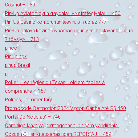
Casino! – 160
Pin-Up Aviator: oyun qaydaları və strategiyaları – 450
Pin-Up Casino kontorunun təsviri, pin up az 777
Pin-Up onlayn kazino oynamaq üçün yeni başlayanlar üçün
7 tövsiyə – 713
pinco
PinUp apk
pinup Brazil
pj
Poker : Les règles du Texas Hold'em faciles à
comprendre – 157
Politics, Commentary
Promocode Betmotion 2024 Viptop Ganhe Até R$ 450
Portal De Notícias" – 746
Qaranlığa lənət yağdırmaqdansa, bir şam yandıranlar
Gözdən Əlillər Kitabxanasından REPORTAJ – 459