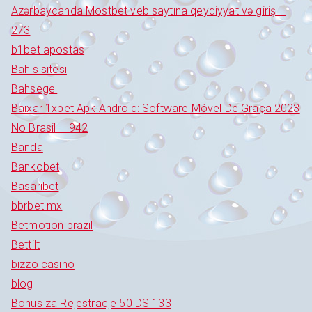
Azərbaycanda Mostbet veb saytına qeydiyyat və giriş –
273
b1bet apostas
Bahis sitesi
Bahsegel
Baixar 1xbet Apk Android: Software Móvel De Graça 2023
No Brasil – 942
Banda
Bankobet
Basaribet
bbrbet mx
Betmotion brazil
Bettilt
bizzo casino
blog
Bonus za Rejestracje 50 DS 133