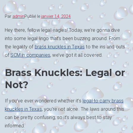
Par
admin
Publié le
janvier 14, 2024
Hey there, fellow legal eagles! Today, we’re gonna dive
into some legal lingo that’s been buzzing around. From
the legality of
brass knuckles in Texas
to the ins and outs
of
SCM in companies
, we’ve got it all covered.
Brass Knuckles: Legal or
Not?
If you’ve ever wondered whether it’s
legal to carry brass
knuckles in Texas
, you’re not alone. The laws around this
can be pretty confusing, so it’s always best to stay
informed.