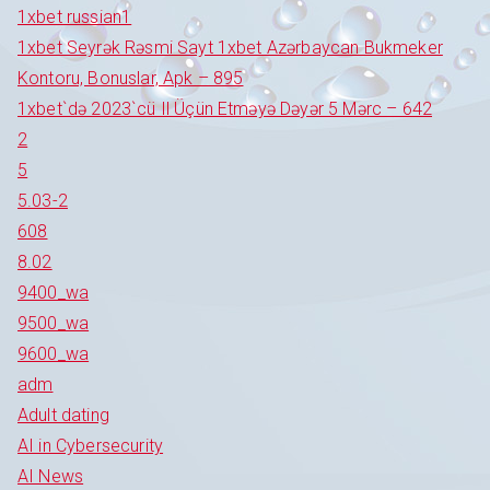
1xbet russian1
1xbet Seyrək Rəsmi Sayt 1xbet Azərbaycan Bukmeker
Kontoru, Bonuslar, Apk – 895
1xbet`də 2023`cü Il Üçün Etməyə Dəyər 5 Mərc – 642
2
5
5.03-2
608
8.02
9400_wa
9500_wa
9600_wa
adm
Adult dating
AI in Cybersecurity
AI News