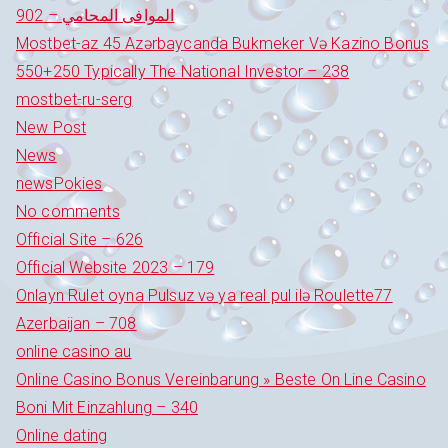
الموافى المحامي – 902
Mostbet-az 45 Azərbaycanda Bukmeker Və Kazino Bonus
550+250 Typically The National Investor – 238
mostbet-ru-serg
New Post
News
newsPokies
No comments
Official Site – 626
Official Website 2023 – 179
Onlayn Rulet oyna Pulsuz və ya real pul ilə Roulette77
Azerbaijan – 708
online casino au
Online Casino Bonus Vereinbarung » Beste On Line Casino
Boni Mit Einzahlung – 340
Online dating