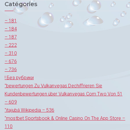
Catégories
l’article
– 181
– 184
– 187
– 222
– 310
– 676
– 736
! Без рубрики
"bewertungen Zu Vulkanvegas Dechiffrieren Sie
Kundenbewertungen über Vulkanvegas Com Two Von 51
– 609
"itajubá Wikipedia – 536
"‎mostbet Sportsbook & Online Casino On The App Store –
110