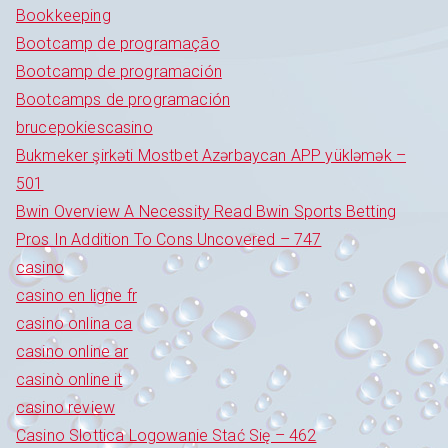
Bookkeeping
Bootcamp de programação
Bootcamp de programación
Bootcamps de programación
brucepokiescasino
Bukmeker şirkəti Mostbet Azərbaycan APP yükləmək –
501
Bwin Overview A Necessity Read Bwin Sports Betting
Pros In Addition To Cons Uncovered – 747
casino
casino en ligne fr
casino onlina ca
casino online ar
casinò online it
casino review
Casino Slottica Logowanie Stać Się – 462