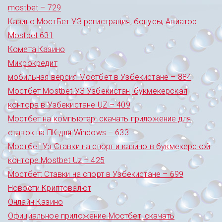
mostbet – 729
Казино МостБет УЗ регистрация, бонусы, Авиатор
Mostbet 631
Комета Казино
Микрокредит
мобильная версия Мостбет в Узбекистане – 884
Мостбет Mostbet УЗ Узбекистан, букмекерская
контора в Узбекистане UZ – 409
Мостбет на компьютер: скачать приложение для
ставок на ПК для Windows – 633
Мостбет Уз Ставки на спорт и казино в букмекерской
конторе Mostbet Uz – 425
Мостбет: Ставки на спорт в Узбекистане – 699
Новости Криптовалют
Онлайн Казино
Официальное приложение Мостбет, скачать