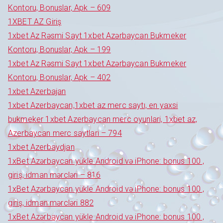
Kontoru, Bonuslar, Apk – 609
1XBET AZ Giriş
1xbet Az Rəsmi Sayt 1xbet Azərbaycan Bukmeker
Kontoru, Bonuslar, Apk – 199
1xbet Az Rəsmi Sayt 1xbet Azərbaycan Bukmeker
Kontoru, Bonuslar, Apk – 402
1xbet Azerbajan
1xbet Azerbaycan,1xbet az merc saytı, en yaxsi
bukmeker 1xbet Azerbaycan merc oyunlari, 1xbet az,
Azerbaycan merc saytlari – 794
1xbet Azerbaydjan
1xBet Azərbaycan yükle Android və iPhone: bonus 100 ,
giriş, idman mərcləri – 816
1xBet Azərbaycan yükle Android və iPhone: bonus 100 ,
giriş, idman mərcləri 882
1xBet Azərbaycan yükle Android və iPhone: bonus 100 ,