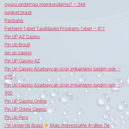
oyunu sındırmaq mümkündürmü? – 344
pagbet brazil
Paribahis
Partners-1xbet Tərəfdaşlıq Proqramı 1xbet – 411
Pin UP AZ Casino
Pin Up Brazil
pin up casino
Pin UP Casino AZ
Pin Up Casino Azərbaycan üçün imkanlarını təqdim edir –
675
Pin Up Casino Azərbaycan üçün imkanlarını təqdim edir –
995
Pin UP Casino Online
Pin UP Online Casino
Pin Up Peru
Pin Upwards Brasil
Mais Interessante Análise De