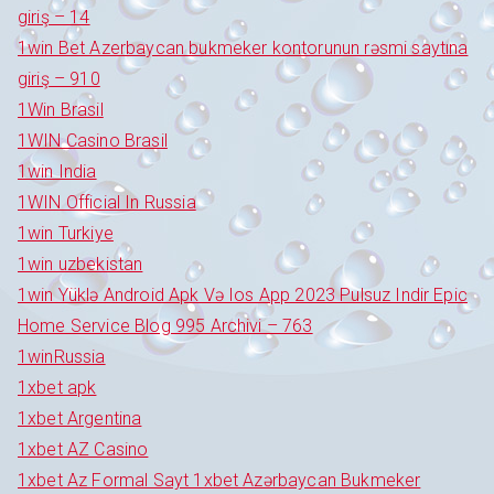
giriş – 14
1win Bet Azerbaycan bukmeker kontorunun rəsmi saytına
giriş – 910
1Win Brasil
1WIN Casino Brasil
1win India
1WIN Official In Russia
1win Turkiye
1win uzbekistan
1win Yüklə Android Apk Və Ios App 2023 Pulsuz Indir Epic
Home Service Blog 995 Archivi – 763
1winRussia
1xbet apk
1xbet Argentina
1xbet AZ Casino
1xbet Az Formal Sayt 1xbet Azərbaycan Bukmeker