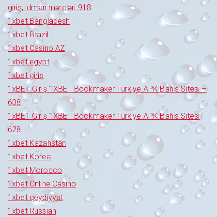
giriş, idman mərcləri 918
1xbet Bangladesh
1xbet Brazil
1xbet Casino AZ
1xbet egypt
1xbet giriş
1xBET Giriş 1XBET Bookmaker Türkiye APK Bahis Sitesi –
608
1xBET Giriş 1XBET Bookmaker Türkiye APK Bahis Sitesi
628
1xbet Kazahstan
1xbet Korea
1xbet Morocco
1xbet Online Casino
1xbet qeydiyyat
1xbet Russian