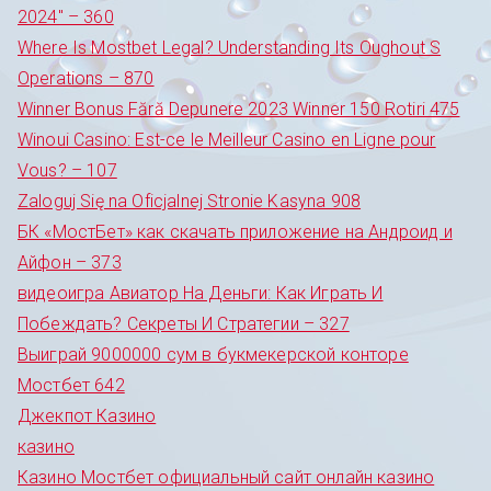
2024" – 360
Where Is Mostbet Legal? Understanding Its Oughout S
Operations – 870
Winner Bonus Fără Depunere 2023 Winner 150 Rotiri 475
Winoui Casino: Est-ce le Meilleur Casino en Ligne pour
Vous? – 107
Zaloguj Się na Oficjalnej Stronie Kasyna 908
БК «МостБет» как скачать приложение на Андроид и
Айфон – 373
видеоигра Авиатор На Деньги: Как Играть И
Побеждать? Секреты И Стратегии – 327
Выиграй 9000000 сум в букмекерской конторе
Мостбет 642
Джекпот Казино
казино
Казино Мостбет официальный сайт онлайн казино