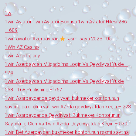
1
1w
1win Aviator 1win Aviator Bonusu 1win Aviator Hilesi 286
– 609
1win aviator Azerbaycan
rəsmi saytı 2023 105
1Win AZ Casino
1win Azerbajany
1win Azerbaycan Müqəddimə Login Və Qeydiyyat Yukle –
974
1win Azerbaycan Müqəddimə Login Və Qeydiyyat Yukle
258 1168 Publishing – 757
1win Azərbaycanda qeydiyyat: bukmeker kontorunun
saytına daxil olun və 1win AZ-da qeydiyyatdan keçin – 223
1win Azərbaycanda Qeydiyyat: Bukmeker Kontorunun
Saytına Iç Olun Və 1win Az-da Qeydiyyatdan Keçin – 530
1win Bet Azerbaycan bukmeker kontorunun rəsmi saytına