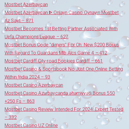
Mostbet Azerbaycan
Mostbet Azerbaycan ᐈ Onlayn Casino Oynayın Mostbet
Az Sayt – 871
Mostbet Becomes 1st Betting Partner Associated With
Uefa Champions League – 627
Mostbet Bonus Code "dimers" For Oh: New $200 Bonus
With Regard To Guardians Mlb Alcs Game 4 – 412
Mostbet Cardiff City-road Bookies Cardiff – 661
Mostbet Casino & Sportsbook No Just One Online Betting
Within India 2024 – 93
Mostbet Casino Azerbaycan
Mostbet Casino Azərbaycanda əhəmiyyətli Bonus 550
+250 Fs – 863
Mostbet Casino Review Intended For 2024: Expert Tested
– 332
Mostbet Casino UZ Online