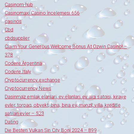
Casinom-hub
Casinomaxi Casino İncelemesi 656
casinos
Cbd
cbdsupplier
Claim Your Generous Welcome Bonus At Ozwin Casino! –
378
Codere Argentina
Codere Italy
Cryptocurrency exchange
Cryptocurrency News
Dasinmaz emlak elanlari, ev elanlari, ev alqi satqisi, kiraye
evler, torpaq, obyekt, bina, bina ev, mənzil, villa, kreditle
satilan evler – 523
Dating
Die Besten Vulkan Sin City Boni 2024 – 899