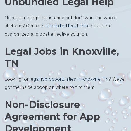
Unbundled Legal Help
Need some legal assistance but don’t want the whole
shebang? Consider
unbundled legal help
for a more
customized and cost-effective solution.
Legal Jobs in Knoxville,
TN
Looking for
legal job opportunities in Knoxville, TN
? We’ve
got the inside scoop on where to find them.
Non-Disclosure
Agreement for App
Development