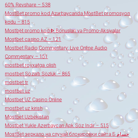
60% Revshare – 538
MostBet promo kod Azərbaycanda MostBet promosyon
kodu – 815
Mostbet promo kod ᐈ Bonusları və Promo-Aksiyalar
Mostbet casino AZ – 121
Mostbet Radio Commentary: Live Online Audio
Commentary – 151
mostbet royxatga olish
mostbet Sözaltı Sözlük – 865
mostbet tr
mostbet uz
Mostbet UZ Casino Online
mostbet uz kirish
Mostbet Uzbekistan
Mostbet Yukle Azerbaycan Apk Söz Indir – 515
MostBet зеркало на случай блокировки сайта Б حسام