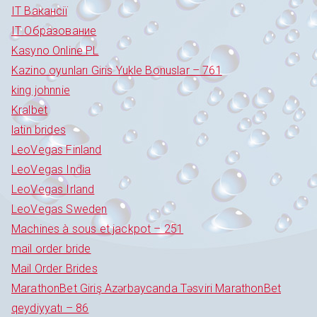
IT Вакансії
IT Образование
Kasyno Online PL
Kazino oyunları Giris Yukle Bonuslar – 761
king johnnie
Kralbet
latin brides
LeoVegas Finland
LeoVegas India
LeoVegas Irland
LeoVegas Sweden
Machines à sous et jackpot – 251
mail order bride
Mail Order Brides
MarathonBet Giriş Azərbaycanda Təsviri MarathonBet
qeydiyyatı – 86