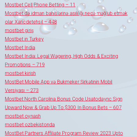
Mostbet Cell Phone Betting – 11
Mostbet də idman bahislərinə asılılığı necə məğlub etmək
olar Xaricdetehsil – 448
mostbet giriş
Mostbet in Turkey
Mostbet India
Mostbet India: Legal Wagering, High Odds & Exciting
Promotions – 719
mostbet kirish
MostBet Mobile App və Bukmeker Şirkətinin Mobil
Versiyası – 273
Mostbet North Carolina Bonus Code Usatodaync Sign
Upward Now & Grab Up To $300 In Bonus Bets – 607
mostbet oynash
mostbet ozbekistonda
MostBet Partners Affiliate Program Review 2023 Upto