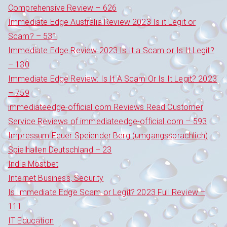
Comprehensive Review – 626
Immediate Edge Australia Review 2023 Is it Legit or
Scam? – 531
Immediate Edge Review 2023 Is It a Scam or Is It Legit?
– 130
Immediate Edge Review: Is It A Scam Or Is It Legit? 2023
– 759
immediateedge-official com Reviews Read Customer
Service Reviews of immediateedge-official.com – 593
Impressum Feuer Speiender Berg (umgangssprachlich)
Spielhallen Deutschland – 23
India Mostbet
Internet Business, Security
Is Immediate Edge Scam or Legit? 2023 Full Review –
111
IT Education