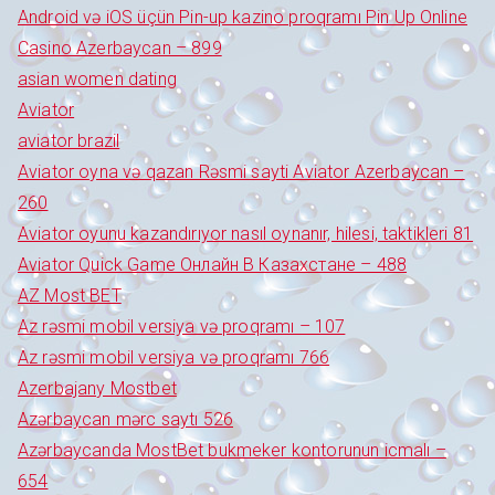
Android və iOS üçün Pin-up kazino proqramı Pin Up Online
Casino Azerbaycan – 899
asian women dating
Aviator
aviator brazil
Aviator oyna və qazan Rəsmi sayti Aviator Azerbaycan –
260
Aviator oyunu kazandırıyor nasıl oynanır, hilesi, taktikleri 81
Aviator Quick Game Онлайн В Казахстане – 488
AZ Most BET
Az rəsmi mobil versiya və proqramı – 107
Az rəsmi mobil versiya və proqramı 766
Azerbajany Mostbet
Azərbaycan mərc saytı 526
Azərbaycanda MostBet bukmeker kontorunun icmalı –
654