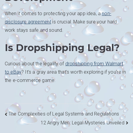
When it comes to protecting your app idea, a
non-
disclosure agreement
is crucial. Make sure your hard
work stays safe and sound.
Is Dropshipping Legal?
Curious about the legality of
dropshipping from Walmart
to eBay
? It’s a gray area that’s worth exploring if you’re in
the e-commerce game.
Navigation
The Complexities of Legal Systems and Regulations
12 Angry Men: Legal Mysteries Unveiled
de