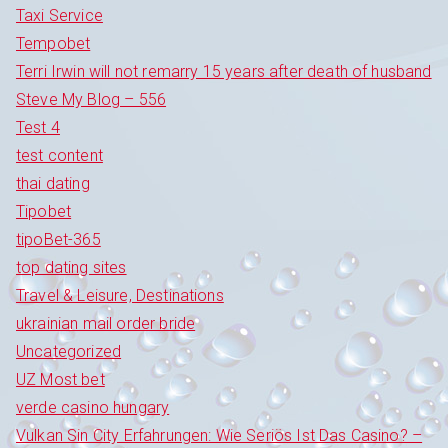
Taxi Service
Tempobet
Terri Irwin will not remarry 15 years after death of husband
Steve My Blog – 556
Test 4
test content
thai dating
Tipobet
tipoBet-365
top dating sites
Travel & Leisure, Destinations
ukrainian mail order bride
Uncategorized
UZ Most bet
verde casino hungary
Vulkan Sin City Erfahrungen: Wie Seriös Ist Das Casino? –