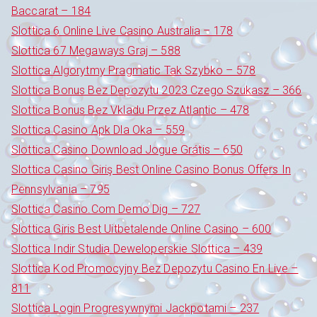
Baccarat – 184
Slottica 6 Online Live Casino Australia – 178
Slottica 67 Megaways Graj – 588
Slottica Algorytmy Pragmatic Tak Szybko – 578
Slottica Bonus Bez Depozytu 2023 Czego Szukasz – 366
Slottica Bonus Bez Vkladu Przez Atlantic – 478
Slottica Casino Apk Dla Oka – 559
Slottica Casino Download Jogue Grátis – 650
Slottica Casino Giriş Best Online Casino Bonus Offers In
Pennsylvania – 795
Slottica Casino.Com Demo Dig – 727
Slottica Giris Best Uitbetalende Online Casino – 600
Slottica Indir Studia Deweloperskie Slottica – 439
Slottica Kod Promocyjny Bez Depozytu Casino En Live –
811
Slottica Login Progresywnymi Jackpotami – 237