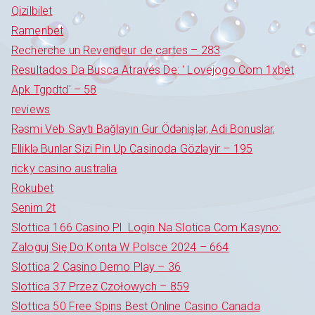
Qizilbilet
Ramenbet
Recherche un Revendeur de cartes – 283
Resultados Da Busca Através De: ' Lovejogo Com 1xbet
Apk Tgpdtd' – 58
reviews
Rəsmi Veb Saytı Bağlayın️ Gur Ödənişlər, Adi Bonuslar,
Elliklə Bunlar Sizi Pin Up Casinoda Gözləyir – 195
ricky casino australia
Rokubet
Senim 2t
Slottica 166 Casino Pl ️ Login Na Slotica Com Kasyno:
Zaloguj Się Do Konta W Polsce 2024 – 664
Slottica 2 Casino Demo Play – 36
Slottica 37 Przez Czołowych – 859
Slottica 50 Free Spins Best Online Casino Canada