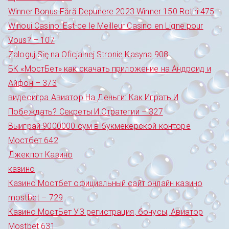
Winner Bonus Fără Depunere 2023 Winner 150 Rotiri 475
Winoui Casino: Est-ce le Meilleur Casino en Ligne pour
Vous? – 107
Zaloguj Się na Oficjalnej Stronie Kasyna 908
БК «МостБет» как скачать приложение на Андроид и
Айфон – 373
видеоигра Авиатор На Деньги: Как Играть И
Побеждать? Секреты И Стратегии – 327
Выиграй 9000000 сум в букмекерской конторе
Мостбет 642
Джекпот Казино
казино
Казино Мостбет официальный сайт онлайн казино
mostbet – 729
Казино МостБет УЗ регистрация, бонусы, Авиатор
Mostbet 631