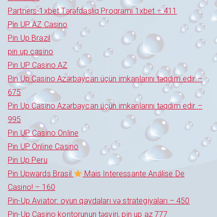
Partners-1xbet Tərəfdaşlıq Proqramı 1xbet – 411
Pin UP AZ Casino
Pin Up Brazil
pin up casino
Pin UP Casino AZ
Pin Up Casino Azərbaycan üçün imkanlarını təqdim edir –
675
Pin Up Casino Azərbaycan üçün imkanlarını təqdim edir –
995
Pin UP Casino Online
Pin UP Online Casino
Pin Up Peru
Pin Upwards Brasil
Mais Interessante Análise De
Casino! – 160
Pin-Up Aviator: oyun qaydaları və strategiyaları – 450
Pin-Up Casino kontorunun təsviri, pin up az 777