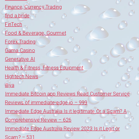
Finance, Currency Trading
find a bride
FinTech
Food & Beverage, Gourmet
Forex Trading
Gama Casino
Generative AI
Health & Fitness, Fitness Equipment
Hightech News
illiya
Immediate Bitcoin app Reviews Read Customer Service
Reviews of immediate-edge io – 999
Immediate Edge Australia Is it legitimate Or a Scam? A
Comprehensive Review – 626
Immediate Edge Australia Review 2023 Is it Legit or
Scam? – 531