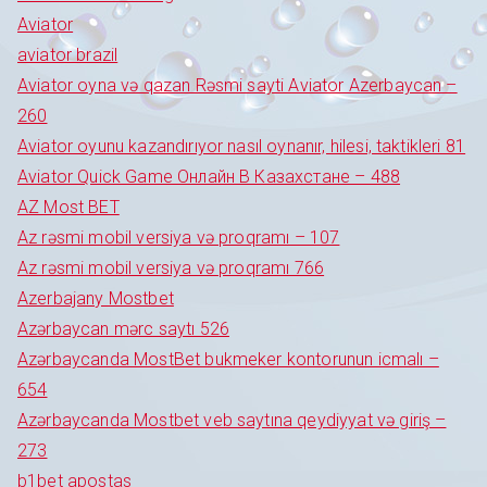
Aviator
aviator brazil
Aviator oyna və qazan Rəsmi sayti Aviator Azerbaycan –
260
Aviator oyunu kazandırıyor nasıl oynanır, hilesi, taktikleri 81
Aviator Quick Game Онлайн В Казахстане – 488
AZ Most BET
Az rəsmi mobil versiya və proqramı – 107
Az rəsmi mobil versiya və proqramı 766
Azerbajany Mostbet
Azərbaycan mərc saytı 526
Azərbaycanda MostBet bukmeker kontorunun icmalı –
654
Azərbaycanda Mostbet veb saytına qeydiyyat və giriş –
273
b1bet apostas