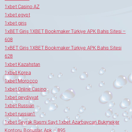
1xbet Casino AZ
1xbet egypt
1xbet giriş
1xBET Giriş 1XBET Bookmaker Türkiye APK Bahis Sitesi –
608
1xBET Giriş 1XBET Bookmaker Türkiye APK Bahis Sitesi
628
1xbet Kazahstan
1xbet Korea
1xbet Morocco
1xbet Online Casino
1xbet qeydiyyat
1xbet Russian
1xbet russian1
1xbet Seyrək Rəsmi Sayt 1xbet Azərbaycan Bukmeker
Kontoru, Bonuslar, Apk – 895