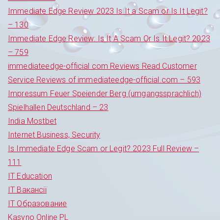
Immediate Edge Review 2023 Is It a Scam or Is It Legit?
– 130
Immediate Edge Review: Is It A Scam Or Is It Legit? 2023
– 759
immediateedge-official com Reviews Read Customer
Service Reviews of immediateedge-official.com – 593
Impressum Feuer Speiender Berg (umgangssprachlich)
Spielhallen Deutschland – 23
India Mostbet
Internet Business, Security
Is Immediate Edge Scam or Legit? 2023 Full Review –
111
IT Education
IT Вакансії
IT Образование
Kasyno Online PL