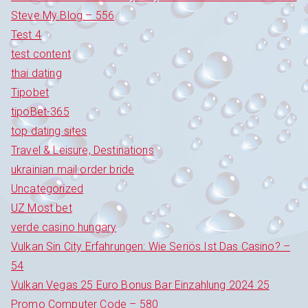
Steve My Blog – 556
Test 4
test content
thai dating
Tipobet
tipoBet-365
top dating sites
Travel & Leisure, Destinations
ukrainian mail order bride
Uncategorized
UZ Most bet
verde casino hungary
Vulkan Sin City Erfahrungen: Wie Seriös Ist Das Casino? –
54
Vulkan Vegas 25 Euro Bonus Bar Einzahlung 2024 25
Promo Computer Code – 580