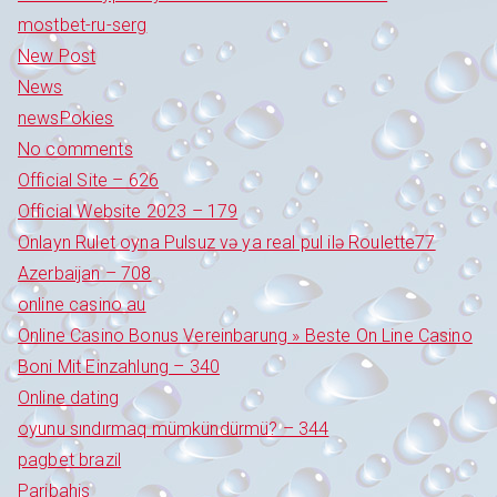
mostbet-ru-serg
New Post
News
newsPokies
No comments
Official Site – 626
Official Website 2023 – 179
Onlayn Rulet oyna Pulsuz və ya real pul ilə Roulette77
Azerbaijan – 708
online casino au
Online Casino Bonus Vereinbarung » Beste On Line Casino
Boni Mit Einzahlung – 340
Online dating
oyunu sındırmaq mümkündürmü? – 344
pagbet brazil
Paribahis