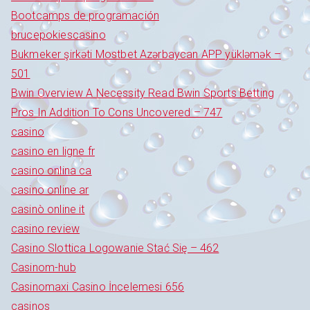
Bootcamps de programación
brucepokiescasino
Bukmeker şirkəti Mostbet Azərbaycan APP yükləmək –
501
Bwin Overview A Necessity Read Bwin Sports Betting
Pros In Addition To Cons Uncovered – 747
casino
casino en ligne fr
casino onlina ca
casino online ar
casinò online it
casino review
Casino Slottica Logowanie Stać Się – 462
Casinom-hub
Casinomaxi Casino İncelemesi 656
casinos