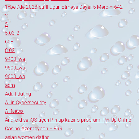
1xbet`də 2023`cü Il Üçün Etməyə Dəyər 5 Mərc – 642
2
5
5.03-2
608
8.02
9400_wa
9500_wa
9600_wa
adm
Adult dating
AI in Cybersecurity
AI News
Android və iOS üçün Pin-up kazino proqramı Pin Up Online
Casino Azerbaycan – 899
asian women dating