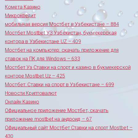
Комета Казино
Микрокредит
мобильная версия Мостбет в Узбекистане – 884
Мостбет Mostbet УЗ Узбекистан, букмекерская
контора в Узбекистане UZ – 409
Мостбет на компьютер: скачать приложение для
ставок на ПК для Windows – 633
Мостбет Уз Ставки на спорт и казино в букмекерской
конторе Mostbet Uz – 425
Мостбет: Ставки на спорт в Узбекистане – 699
Новости Криптовалют
Онлайн Казино
Официальное приложение Мостбет, скачать
приложение mostbet на андроид – 67
Официальный сайт Мостбет Ставки на спорт Mostbet –
430