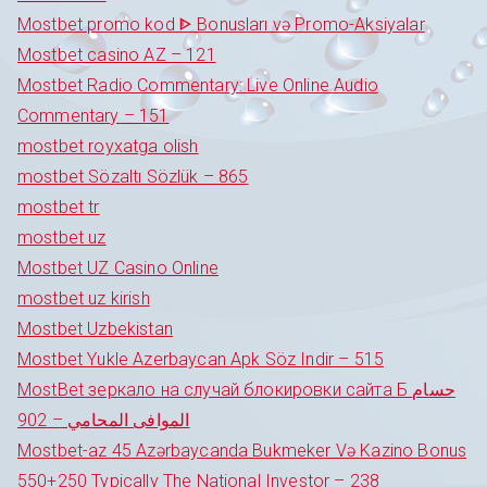
Mostbet promo kod ᐈ Bonusları və Promo-Aksiyalar
Mostbet casino AZ – 121
Mostbet Radio Commentary: Live Online Audio
Commentary – 151
mostbet royxatga olish
mostbet Sözaltı Sözlük – 865
mostbet tr
mostbet uz
Mostbet UZ Casino Online
mostbet uz kirish
Mostbet Uzbekistan
Mostbet Yukle Azerbaycan Apk Söz Indir – 515
MostBet зеркало на случай блокировки сайта Б حسام
الموافى المحامي – 902
Mostbet-az 45 Azərbaycanda Bukmeker Və Kazino Bonus
550+250 Typically The National Investor – 238