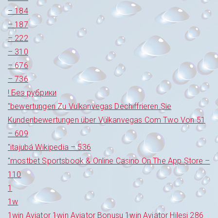
– 184
– 187
– 222
– 310
– 676
– 736
! Без рубрики
"bewertungen Zu Vulkanvegas Dechiffrieren Sie
Kundenbewertungen über Vulkanvegas Com Two Von 51
– 609
"itajubá Wikipedia – 536
"‎mostbet Sportsbook & Online Casino On The App Store –
110
1
1w
1win Aviator 1win Aviator Bonusu 1win Aviator Hilesi 286