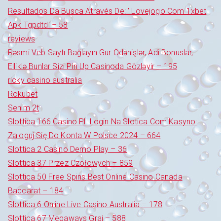
Resultados Da Busca Através De: ' Lovejogo Com 1xbet
Apk Tgpdtd' – 58
reviews
Rəsmi Veb Saytı Bağlayın️ Gur Ödənişlər, Adi Bonuslar,
Elliklə Bunlar Sizi Pin Up Casinoda Gözləyir – 195
ricky casino australia
Rokubet
Senim 2t
Slottica 166 Casino Pl ️ Login Na Slotica Com Kasyno:
Zaloguj Się Do Konta W Polsce 2024 – 664
Slottica 2 Casino Demo Play – 36
Slottica 37 Przez Czołowych – 859
Slottica 50 Free Spins Best Online Casino Canada
Baccarat – 184
Slottica 6 Online Live Casino Australia – 178
Slottica 67 Megaways Graj – 588