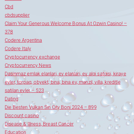
Cbd
cbdsupplier
Claim Your Generous Welcome Bonus At Ozwin Casino! –
378
Codere Argentina
Codere Italy
Cryptocurrency exchange
Cryptocurrency News
Dasinmaz emlak elanlari, ev elanlari, ev alqi satqisi, kiraye
evler, torpaq, obyekt, bina, bina ev, mənzil, villa, kreditle
satilan evler – 523
Dating
Die Besten Vulkan Sin City Boni 2024 – 899
Discount casino
Disease & Illness, Breast Cancer
Education