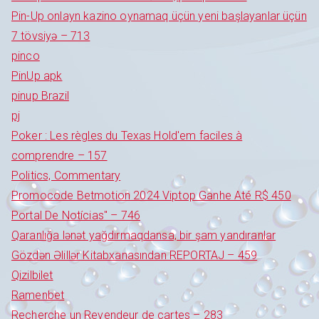
Pin-Up onlayn kazino oynamaq üçün yeni başlayanlar üçün
7 tövsiyə – 713
pinco
PinUp apk
pinup Brazil
pj
Poker : Les règles du Texas Hold'em faciles à
comprendre – 157
Politics, Commentary
Promocode Betmotion 2024 Viptop Ganhe Até R$ 450
Portal De Notícias" – 746
Qaranlığa lənət yağdırmaqdansa, bir şam yandıranlar
Gözdən Əlillər Kitabxanasından REPORTAJ – 459
Qizilbilet
Ramenbet
Recherche un Revendeur de cartes – 283