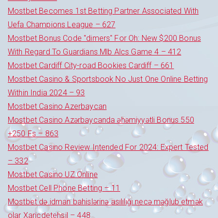
Mostbet Becomes 1st Betting Partner Associated With
Uefa Champions League – 627
Mostbet Bonus Code "dimers" For Oh: New $200 Bonus
With Regard To Guardians Mlb Alcs Game 4 – 412
Mostbet Cardiff City-road Bookies Cardiff – 661
Mostbet Casino & Sportsbook No Just One Online Betting
Within India 2024 – 93
Mostbet Casino Azerbaycan
Mostbet Casino Azərbaycanda əhəmiyyətli Bonus 550
+250 Fs – 863
Mostbet Casino Review Intended For 2024: Expert Tested
– 332
Mostbet Casino UZ Online
Mostbet Cell Phone Betting – 11
Mostbet də idman bahislərinə asılılığı necə məğlub etmək
olar Xaricdetehsil – 448