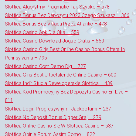
Slottica Algorytmy Pragmatic Tak Szybko – 578
Slottica Bonus Bez Depozytu 2023 Czego Szukasz – 366
Slottica Bonus Bez Vkladu Przez Atlantic – 478
Slottica Casino Apk Dla Oka – 559
Slottica Casino Download Jogue Grátis – 650
Slottica Casino Giriş Best Online Casino Bonus Offers In
Pennsylvania – 795
Slottica Casino.Com Demo Dig – 727
Slottica Giris Best Uitbetalende Online Casino – 600
Slottica Indir Studia Deweloperskie Slottica – 439
Slottica Kod Promocyjny Bez Depozytu Casino En Live –
811
Slottica Login Progresywnymi Jackpotami – 237
Slottica No Deposit Bonus Digger Graj – 279
Slottica Online Casino Się W Slottica Casino – 537
Slottica Opinie Forum Assim Como – 822