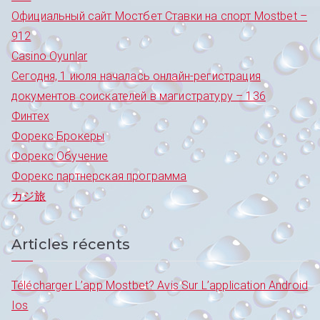
Официальный сайт Мостбет Ставки на спорт Mostbet –
912
Сasino Oyunlar
Сегодня, 1 июля началась онлайн-регистрация
документов соискателей в магистратуру – 136
Финтех
Форекс Брокеры
Форекс Обучение
Форекс партнерская программа
カジ旅
Articles récents
Télécharger L’app Mostbet? Avis Sur L’application Android
Ios