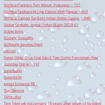
Slottica Partners Tym Więcej Zyskujesz – 727
Slottica Testbericht Live Casino With Paypal – 603
Slottica Zaloguj Się Best Indian Online Casino – 948
Sloturi Gratuite Joacă Sloturi Gratis 2023! 61
Sober living
Society, Sexuality
Software development
steroid
Super Odds: O La Cual São E Tais Como Funcionam Nas
Apostas Online – 197
superbahis
Superbetin
sweet bonanza TR
Taxi Service
Tempobet
Terri Irwin will not remarry 15 years after death of husband