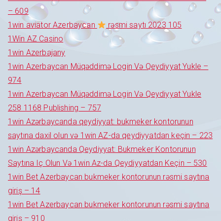
– 609
1win aviator Azerbaycan
rəsmi saytı 2023 105
1Win AZ Casino
1win Azerbajany
1win Azerbaycan Müqəddimə Login Və Qeydiyyat Yukle –
974
1win Azerbaycan Müqəddimə Login Və Qeydiyyat Yukle
258 1168 Publishing – 757
1win Azərbaycanda qeydiyyat: bukmeker kontorunun
saytına daxil olun və 1win AZ-da qeydiyyatdan keçin – 223
1win Azərbaycanda Qeydiyyat: Bukmeker Kontorunun
Saytına Iç Olun Və 1win Az-da Qeydiyyatdan Keçin – 530
1win Bet Azerbaycan bukmeker kontorunun rəsmi saytına
giriş – 14
1win Bet Azerbaycan bukmeker kontorunun rəsmi saytına
giriş – 910