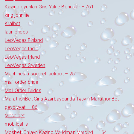
Kazino oyunları Giris Yukle Bonuslar – 761
king johnnie
Kralbet
latin brides
LeoVegas Finland
LeoVegas India
LeoVegas Irland
LeoVegas Sweden
Machines à sous et jackpot – 251
mail order bride
Mail Order Brides
MarathonBet Giriş Azərbaycanda Təsviri MarathonBet
qeydiyyatı – 86
Masalbet
mobilbahis
Mosbet: Onlayn Kazino Və Idman Mərcləri – 164