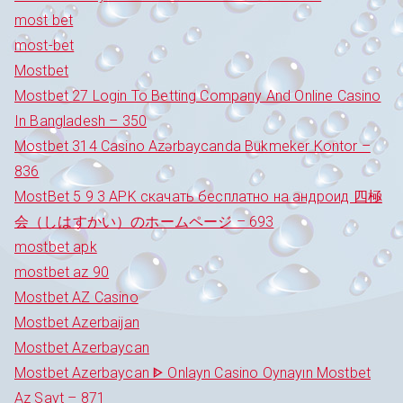
most bet
most-bet
Mostbet
Mostbet 27 Login To Betting Company And Online Casino
In Bangladesh – 350
Mostbet 314 Casino Azərbaycanda Bukmeker Kontor –
836
MostBet 5 9 3 APK скачать бесплатно на андроид 四極
会（しはすかい）のホームページ – 693
mostbet apk
mostbet az 90
Mostbet AZ Casino
Mostbet Azerbaijan
Mostbet Azerbaycan
Mostbet Azerbaycan ᐈ Onlayn Casino Oynayın Mostbet
Az Sayt – 871