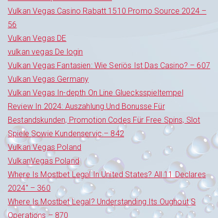
Vulkan Vegas Casino Rabatt 1510 Promo Source 2024 –
56
Vulkan Vegas DE
vulkan vegas De login
Vulkan Vegas Fantasien: Wie Seriös Ist Das Casino? – 607
Vulkan Vegas Germany
Vulkan Vegas In-depth On Line Gluecksspieltempel
Review In 2024: Auszahlung Und Bonusse Für
Bestandskunden, Promotion Codes Für Free Spins, Slot
Spiele Sowie Kundenservic – 842
Vulkan Vegas Poland
VulkanVegas Poland
Where Is Mostbet Legal In United States? All 11 Declares
2024" – 360
Where Is Mostbet Legal? Understanding Its Oughout S
Operations – 870