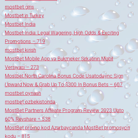
mostbet giriş
Mostbet in Turkey
Mostbet India
Mostbet India: Legal Wagering, High Odds & Exciting
Promotions – 719
mostbet kirish
MostBet Mobile App və Bukmeker Şirkətinin Mobil
Versiyası – 273
Mostbet North Carolina Bonus Code Usatodaync Sign
Upward Now & Grab Up To $300 In Bonus Bets – 607
mostbet oynash
mostbet ozbekistonda
MostBet Partners Affiliate Program Review 2023 Upto
60% Revshare – 538
MostBet promo kod Azərbaycanda MostBet promosyon
kodu – 815