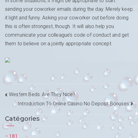
In some situations, it might be appropriate to start
sending your coworker emails during the day. Merely keep
it light and funny. Asking your coworker out before doing
this is often strongest, though. It will also help you
communicate your colleague’s code of conduct and get
them to believe on a jointly appropriate concept.
Navigation
Western Beds: Are They Nice?
Introduction To Online Casino No Deposit Bonuses
de
Catégories
l’article
– 181