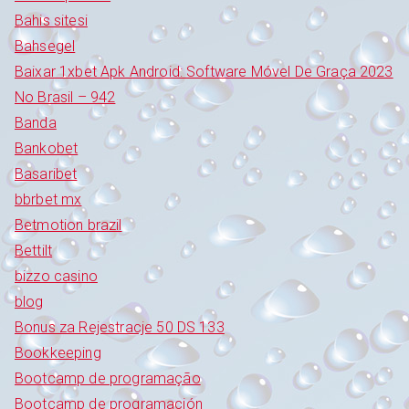
Bahis sitesi
Bahsegel
Baixar 1xbet Apk Android: Software Móvel De Graça 2023
No Brasil – 942
Banda
Bankobet
Basaribet
bbrbet mx
Betmotion brazil
Bettilt
bizzo casino
blog
Bonus za Rejestracje 50 DS 133
Bookkeeping
Bootcamp de programação
Bootcamp de programación