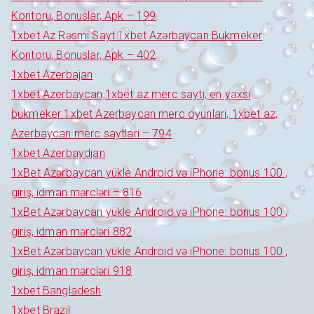
Kontoru, Bonuslar, Apk – 199
1xbet Az Rəsmi Sayt 1xbet Azərbaycan Bukmeker
Kontoru, Bonuslar, Apk – 402
1xbet Azerbajan
1xbet Azerbaycan,1xbet az merc saytı, en yaxsi
bukmeker 1xbet Azerbaycan merc oyunlari, 1xbet az,
Azerbaycan merc saytlari – 794
1xbet Azerbaydjan
1xBet Azərbaycan yükle Android və iPhone: bonus 100 ,
giriş, idman mərcləri – 816
1xBet Azərbaycan yükle Android və iPhone: bonus 100 ,
giriş, idman mərcləri 882
1xBet Azərbaycan yükle Android və iPhone: bonus 100 ,
giriş, idman mərcləri 918
1xbet Bangladesh
1xbet Brazil