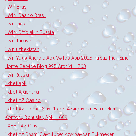
1Win Brasil
1WIN Casino Brasil
1win India
1WIN Official In Russia
1win Turkiye
1win uzbekistan
1win Yüklə Android Apk Və Ios App 2023 Pulsuz Indir Epic
Home Service Blog 995 Archivi – 763
1winRussia
1xbet apk
1xbet Argentina
1xbet AZ Casino
1xbet Az Formal Sayt 1xbet Azərbaycan Bukmeker
Kontoru, Bonuslar, Apk – 609
1XBET AZ Giriş
1xbet Az Rəsmi Sayt 1xbet Azərbaycan Bukmeker