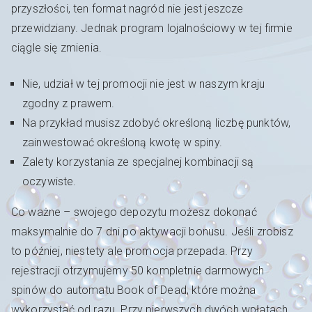
przyszłości, ten format nagród nie jest jeszcze
przewidziany. Jednak program lojalnościowy w tej firmie
ciągle się zmienia.
Nie, udział w tej promocji nie jest w naszym kraju
zgodny z prawem.
Na przykład musisz zdobyć określoną liczbę punktów,
zainwestować określoną kwotę w spiny.
Zalety korzystania ze specjalnej kombinacji są
oczywiste.
Co ważne – swojego depozytu możesz dokonać
maksymalnie do 7 dni po aktywacji bonusu. Jeśli zrobisz
to później, niestety ale promocja przepada. Przy
rejestracji otrzymujemy 50 kompletnie darmowych
spinów do automatu Book of Dead, które można
wykorzystać od razu. Przy pierwszych dwóch wpłatach