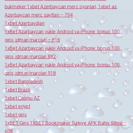
bukmeker 1xbet Azerbaycan merc oyunlari, 1xbet az,
Azerbaycan merc saytlari – 794
1xbet Azerbaydjan
1xBet Azərbaycan yükle Android və iPhone: bonus 100 ,
giriş, idman mərcləri – 816
1xBet Azərbaycan yükle Android və iPhone: bonus 100 ,
giriş, idman mərcləri 882
1xBet Azərbaycan yükle Android və iPhone: bonus 100 ,
giriş, idman mərcləri 918
1xbet Bangladesh
1xbet Brazil
1xbet Casino AZ
1xbet egypt
1xbet giriş
1xBET Giriş 1XBET Bookmaker Türkiye APK Bahis Sitesi –
608