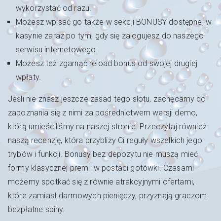
wykorzystać od razu.
Możesz wpisać go także w sekcji BONUSY dostępnej w
kasynie zaraz po tym, gdy się zalogujesz do naszego
serwisu internetowego.
Możesz też zgarnąć reload bonus od swojej drugiej
wpłaty.
Jeśli nie znasz jeszcze zasad tego slotu, zachęcamy do
zapoznania się z nimi za pośrednictwem wersji demo,
którą umieściliśmy na naszej stronie. Przeczytaj również
naszą recenzję, która przybliży Ci reguły wszelkich jego
trybów i funkcji. Bonusy bez depozytu nie muszą mieć
formy klasycznej premii w postaci gotówki. Czasami
możemy spotkać się z równie atrakcyjnymi ofertami,
które zamiast darmowych pieniędzy, przyznają graczom
bezpłatne spiny.