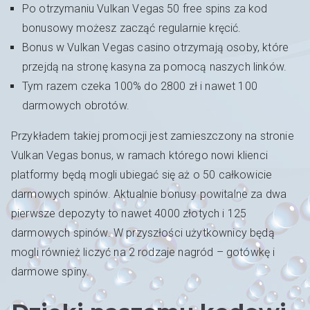
Po otrzymaniu Vulkan Vegas 50 free spins za kod
bonusowy możesz zacząć regularnie kręcić.
Bonus w Vulkan Vegas casino otrzymają osoby, które
przejdą na stronę kasyna za pomocą naszych linków.
Tym razem czeka 100% do 2800 zł i nawet 100
darmowych obrotów.
Przykładem takiej promocji jest zamieszczony na stronie
Vulkan Vegas bonus, w ramach którego nowi klienci
platformy będą mogli ubiegać się aż o 50 całkowicie
darmowych spinów. Aktualnie bonusy powitalne za dwa
pierwsze depozyty to nawet 4000 złotych i 125
darmowych spinów. W przyszłości użytkownicy będą
mogli również liczyć na 2 rodzaje nagród – gotówkę i
darmowe spiny.