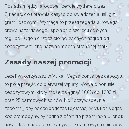
Posiada międzynarodowe licencje wydane przez
Curacao, co uprawnia kasyno do świadczenia usług z
grami losowymi. Wymaga to przestrzegania surowego
prawa hazardowego i spełniania szeregu ścisłych
regulacji. Ogólnie rzecz biorąc, żadnych nagród od
depozytów trudno nazwać mocną stroną tej marki.
Zasady naszej promocji
Jeżeli wykorzystasz w Vulkan Vegas bonus bez depozytu,
to pora przejść do pierwszej wpłaty. Mowa o bonusie
depozytowym, który może osiągnąć 100% do 1200 zł
oraz 25 darmowych spinów. No i oczywiście, nie
zapomnij, aby podać podczas rejestracji w Vulkan Vegas
kod promocyjny, by żadna z ofert nie przemknęła Ci obok
nosa. Jeśli chodzi o otrzymywanie darmowych spinów w