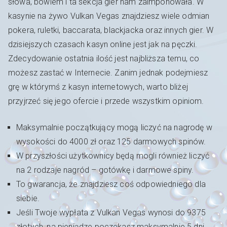
słowa, bowiem i ta sekcja gier nam zaimponowała. W
kasynie na żywo Vulkan Vegas znajdziesz wiele odmian
pokera, ruletki, baccarata, blackjacka oraz innych gier. W
dzisiejszych czasach kasyn online jest jak na pęczki.
Zdecydowanie ostatnia ilość jest najbliższa temu, co
możesz zastać w Internecie. Zanim jednak podejmiesz
grę w którymś z kasyn internetowych, warto bliżej
przyjrzeć się jego ofercie i przede wszystkim opiniom.
Maksymalnie początkujący mogą liczyć na nagrodę w
wysokości do 4000 zł oraz 125 darmowych spinów.
W przyszłości użytkownicy będą mogli również liczyć
na 2 rodzaje nagród – gotówkę i darmowe spiny.
To gwarancja, że znajdziesz coś odpowiedniego dla
siebie.
Jeśli Twoje wypłata z Vulkan Vegas wynosi do 9375
złotych, na pieniądze poczekasz maksymalnie 5 dni