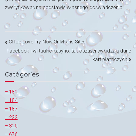
zweryfikować na podstawie własnego doświadczenia.
Navigation
Chloe Love Try Now OnlyFans Sites
Facebook i wirtualne kasyno: tak oszuści wyłudzają dane
de
kart płatniczych
l’article
Catégories
– 181
– 184
– 187
– 222
– 310
– 676