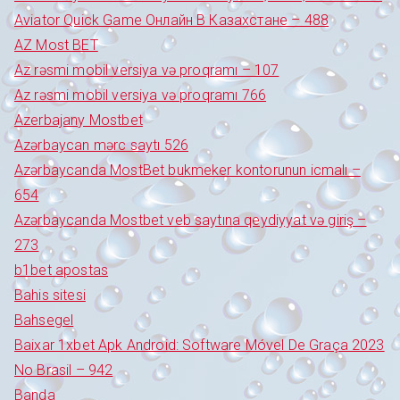
Aviator Quick Game Онлайн В Казахстане – 488
AZ Most BET
Az rəsmi mobil versiya və proqramı – 107
Az rəsmi mobil versiya və proqramı 766
Azerbajany Mostbet
Azərbaycan mərc saytı 526
Azərbaycanda MostBet bukmeker kontorunun icmalı –
654
Azərbaycanda Mostbet veb saytına qeydiyyat və giriş –
273
b1bet apostas
Bahis sitesi
Bahsegel
Baixar 1xbet Apk Android: Software Móvel De Graça 2023
No Brasil – 942
Banda