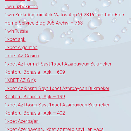
1win uzbekistan
1win Yüklə Android Apk Və Ios App 2023 Pulsuz Indir Epic
Home Service Blog 995 Archivi – 763
1winRussia
1xbet apk
1xbet Argentina
1xbet AZ Casino
1xbet Az Formal Sayt 1xbet Azərbaycan Bukmeker
Kontoru, Bonuslar, Apk – 609
1XBET AZ Giriş
1xbet Az Rəsmi Sayt 1xbet Azərbaycan Bukmeker
Kontoru, Bonuslar, Apk – 199
1xbet Az Rəsmi Sayt 1xbet Azərbaycan Bukmeker
Kontoru, Bonuslar, Apk – 402
1xbet Azerbajan
1xbet Azerbaycan,1xbet az merc saytı, en yaxsi