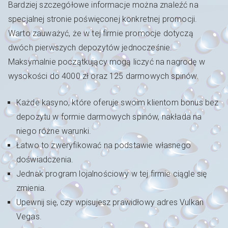
Bardziej szczegółowe informacje można znaleźć na
specjalnej stronie poświęconej konkretnej promocji.
Warto zauważyć, że w tej firmie promocje dotyczą
dwóch pierwszych depozytów jednocześnie.
Maksymalnie początkujący mogą liczyć na nagrodę w
wysokości do 4000 zł oraz 125 darmowych spinów.
Każde kasyno, które oferuje swoim klientom bonus bez
depozytu w formie darmowych spinów, nakłada na
niego różne warunki.
Łatwo to zweryfikować na podstawie własnego
doświadczenia.
Jednak program lojalnościowy w tej firmie ciągle się
zmienia.
Upewnij się, czy wpisujesz prawidłowy adres Vulkan
Vegas.