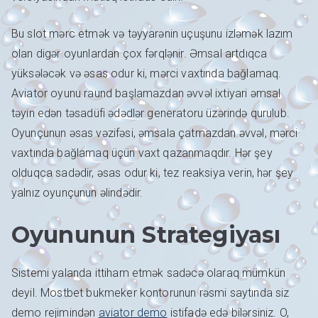
Bu slot mərc etmək və təyyarənin uçuşunu izləmək lazım
olan digər oyunlardan çox fərqlənir. Əmsal artdıqca
yüksələcək və əsas odur ki, mərci vaxtında bağlamaq.
Aviator oyunu raund başlamazdan əvvəl ixtiyari əmsal
təyin edən təsadüfi ədədlər generatoru üzərində qurulub.
Oyunçunun əsas vəzifəsi, əmsala çatmazdan əvvəl, mərci
vaxtında bağlamaq üçün vaxt qazanmaqdır. Hər şey
olduqca sadədir, əsas odur ki, tez reaksiya verin, hər şey
yalnız oyunçunun əlindədir.
Oyununun Strategiyası
Sistemi yalanda ittiham etmək sadəcə olaraq mümkün
deyil. Mostbet bukmeker kontorunun rəsmi saytında siz
demo rejimindən
aviator demo
istifadə edə bilərsiniz. O,