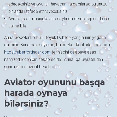
edəcəksiniz və oyunun həyacanına qapılaraq pulunuzu
bir anda istifadə etməyəcəksiniz.
Aviator slot maşını kazino saytında demo rejimində işə
salına bilər.
Arina Sobolenko bu il Böyük Dəbilqə yarışlarının yeganə
qalibidir. Buna baxmayaraq, bukmeker kontorları belaruslu
https://uberfortinder.com
tennisçini qələbəyə əsas
namizədlərdən biri hesab edirlər. Arina İqa Swiatekdən
sonra ikinci favorit hesab olunur.
Aviator oyununu başqa
harada oynaya
bilərsiniz?