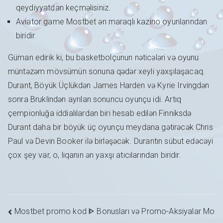
qeydiyyatdan keçməlisiniz.
Aviator game Mostbet ən maraqlı kazino oyunlarından
biridir.
Güman edirik ki, bu basketbolçunun nəticələri və oyunu
müntəzəm mövsümün sonuna qədər xeyli yaxşılaşacaq.
Durant, Böyük Üçlükdən James Harden və Kyrie Irvingdən
sonra Bruklindən ayrılan sonuncu oyunçu idi. Artıq
çempionluğa iddialılardan biri hesab edilən Finniksdə
Durant daha bir böyük üç oyunçu meydana gətirəcək Chris
Paul və Devin Booker ilə birləşəcək. Durantın sübut edəcəyi
çox şey var, o, liqanın ən yaxşı atıcılarından biridir.
Navigation
Mostbet promo kod ᐈ Bonusları və Promo-Aksiyalar Mo