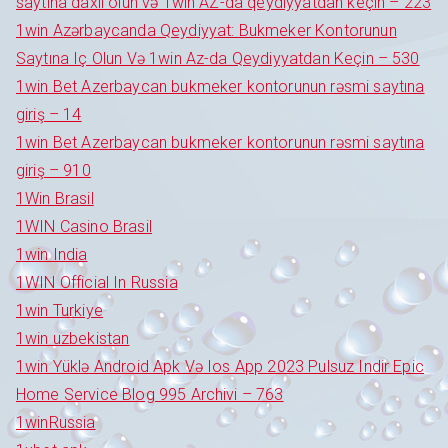
saytına daxil olun və 1win AZ-da qeydiyyatdan keçin – 223
1win Azərbaycanda Qeydiyyat: Bukmeker Kontorunun
Saytına Iç Olun Və 1win Az-da Qeydiyyatdan Keçin – 530
1win Bet Azerbaycan bukmeker kontorunun rəsmi saytına
giriş – 14
1win Bet Azerbaycan bukmeker kontorunun rəsmi saytına
giriş – 910
1Win Brasil
1WIN Casino Brasil
1win India
1WIN Official In Russia
1win Turkiye
1win uzbekistan
1win Yüklə Android Apk Və Ios App 2023 Pulsuz Indir Epic
Home Service Blog 995 Archivi – 763
1winRussia