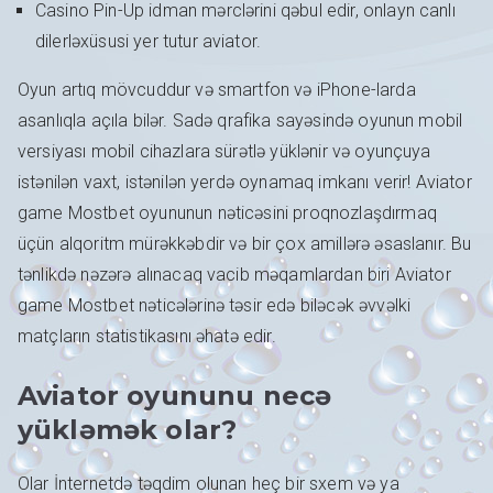
Casino Pin-Up idman mərclərini qəbul edir, onlayn canlı
dilerləxüsusi yer tutur aviator.
Oyun artıq mövcuddur və smartfon və iPhone-larda
asanlıqla açıla bilər. Sadə qrafika sayəsində oyunun mobil
versiyası mobil cihazlara sürətlə yüklənir və oyunçuya
istənilən vaxt, istənilən yerdə oynamaq imkanı verir! Aviator
game Mostbet oyununun nəticəsini proqnozlaşdırmaq
üçün alqoritm mürəkkəbdir və bir çox amillərə əsaslanır. Bu
tənlikdə nəzərə alınacaq vacib məqamlardan biri Aviator
game Mostbet nəticələrinə təsir edə biləcək əvvəlki
matçların statistikasını əhatə edir.
Aviator oyununu necə
yükləmək olar?
Olar İnternetdə təqdim olunan heç bir sxem və ya