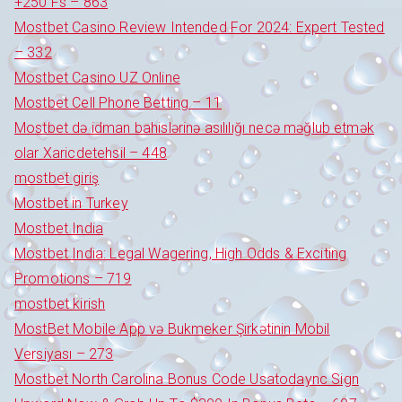
+250 Fs – 863
Mostbet Casino Review Intended For 2024: Expert Tested
– 332
Mostbet Casino UZ Online
Mostbet Cell Phone Betting – 11
Mostbet də idman bahislərinə asılılığı necə məğlub etmək
olar Xaricdetehsil – 448
mostbet giriş
Mostbet in Turkey
Mostbet India
Mostbet India: Legal Wagering, High Odds & Exciting
Promotions – 719
mostbet kirish
MostBet Mobile App və Bukmeker Şirkətinin Mobil
Versiyası – 273
Mostbet North Carolina Bonus Code Usatodaync Sign