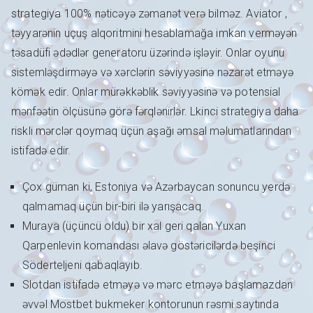
strategiya 100% nəticəyə zəmanət verə bilməz. Aviator ,
təyyarənin uçuş alqoritmini hesablamağa imkan verməyən
təsadüfi ədədlər generatoru üzərində işləyir. Onlar oyunu
sistemləşdirməyə və xərclərin səviyyəsinə nəzarət etməyə
kömək edir. Onlar mürəkkəblik səviyyəsinə və potensial
mənfəətin ölçüsünə görə fərqlənirlər. Lkinci strategiya daha
riskli mərclər qoymaq üçün aşağı əmsal məlumatlarından
istifadə edir.
Çox güman ki, Estoniya və Azərbaycan sonuncu yerdə
qalmamaq üçün bir-biri ilə yarışacaq.
Muraya (üçüncü oldu) bir xal geri qalan Yuxan
Qarpenlevin komandası əlavə göstəricilərdə beşinci
Söderteljeni qabaqlayıb.
Slotdan istifadə etməyə və mərc etməyə başlamazdan
əvvəl Mostbet bukmeker kontorunun rəsmi saytında