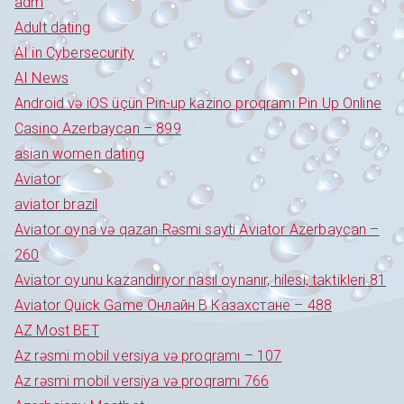
adm
Adult dating
AI in Cybersecurity
AI News
Android və iOS üçün Pin-up kazino proqramı Pin Up Online
Casino Azerbaycan – 899
asian women dating
Aviator
aviator brazil
Aviator oyna və qazan Rəsmi sayti Aviator Azerbaycan –
260
Aviator oyunu kazandırıyor nasıl oynanır, hilesi, taktikleri 81
Aviator Quick Game Онлайн В Казахстане – 488
AZ Most BET
Az rəsmi mobil versiya və proqramı – 107
Az rəsmi mobil versiya və proqramı 766