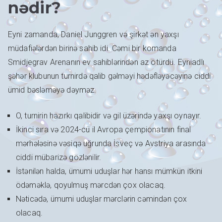
nədir?
Eyni zamanda, Daniel Junggren və şirkət ən yaxşı
müdafiələrdən birinə sahib idi. Cəmi bir komanda
Smidjegrav Arenanın ev sahiblərindən az ötürdü. Eyniadlı
şəhər klubunun turnirdə qalib gəlməyi hədəfləyəcəyinə ciddi
ümid bəsləməyə dəyməz.
O, turnirin hazırkı qalibidir və gil üzərində yaxşı oynayır.
İkinci sıra və 2024-cü il Avropa çempionatının final
mərhələsinə vəsiqə uğrunda İsveç və Avstriya arasında
ciddi mübarizə gözlənilir.
İstənilən halda, ümumi uduşlar hər hansı mümkün itkini
ödəməklə, qoyulmuş mərcdən çox olacaq.
Nəticədə, ümumi uduşlar mərclərin cəmindən çox
olacaq.