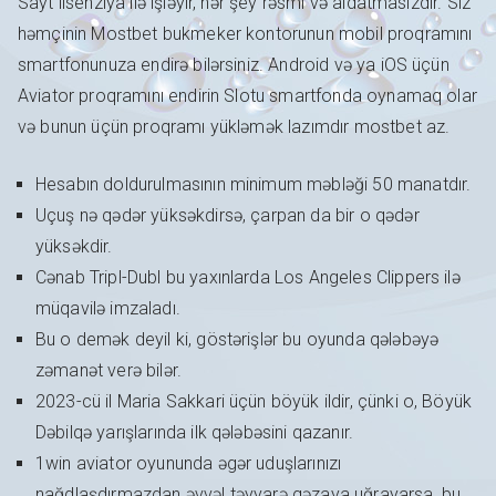
Sayt lisenziya ilə işləyir, hər şey rəsmi və aldatmasızdır. Siz
həmçinin Mostbet bukmeker kontorunun mobil proqramını
smartfonunuza endirə bilərsiniz. Android və ya iOS üçün
Aviator proqramını endirin Slotu smartfonda oynamaq olar
və bunun üçün proqramı yükləmək lazımdır mostbet az.
Hesabın doldurulmasının minimum məbləği 50 manatdır.
Uçuş nə qədər yüksəkdirsə, çarpan da bir o qədər
yüksəkdir.
Cənab Tripl-Dubl bu yaxınlarda Los Angeles Clippers ilə
müqavilə imzaladı.
Bu o demək deyil ki, göstərişlər bu oyunda qələbəyə
zəmanət verə bilər.
2023-cü il Maria Sakkari üçün böyük ildir, çünki o, Böyük
Dəbilqə yarışlarında ilk qələbəsini qazanır.
1win aviator oyununda əgər uduşlarınızı
nağdlaşdırmazdan əvvəl təyyarə qəzaya uğrayarsa, bu