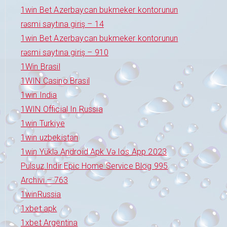
1win Bet Azerbaycan bukmeker kontorunun
rəsmi saytına giriş – 14
1win Bet Azerbaycan bukmeker kontorunun
rəsmi saytına giriş – 910
1Win Brasil
1WIN Casino Brasil
1win India
1WIN Official In Russia
1win Turkiye
1win uzbekistan
1win Yüklə Android Apk Və Ios App 2023
Pulsuz Indir Epic Home Service Blog 995
Archivi – 763
1winRussia
1xbet apk
1xbet Argentina