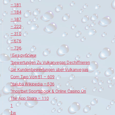
– 181
– 184
– 187
– 222
– 310
– 676
– 736
! Без рубрики
"bewertungen Zu Vulkanvegas Dechiffrieren
Sie Kundenbewertungen über Vulkanvegas
Com Two Von 51 – 609
"itajubá Wikipedia – 536
"‎mostbet Sportsbook & Online Casino On
The App Store – 110
1
1w