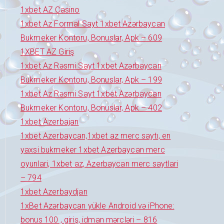
1xbet AZ Casino
1xbet Az Formal Sayt 1xbet Azərbaycan
Bukmeker Kontoru, Bonuslar, Apk – 609
1XBET AZ Giriş
1xbet Az Rəsmi Sayt 1xbet Azərbaycan
Bukmeker Kontoru, Bonuslar, Apk – 199
1xbet Az Rəsmi Sayt 1xbet Azərbaycan
Bukmeker Kontoru, Bonuslar, Apk – 402
1xbet Azerbajan
1xbet Azerbaycan,1xbet az merc saytı, en
yaxsi bukmeker 1xbet Azerbaycan merc
oyunlari, 1xbet az, Azerbaycan merc saytlari
– 794
1xbet Azerbaydjan
1xBet Azərbaycan yükle Android və iPhone:
bonus 100 , giriş, idman mərcləri – 816