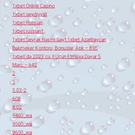
1xbet Online Casino
1xbet qeydiyyat
1xbet Russian
1xbet russian1
1xbet Seyrək Rəsmi Sayt 1xbet Azərbaycan
Bukmeker Kontoru, Bonuslar, Apk – 895
1xbet`də 2023`cü Il Üçün Etməyə Dəyər 5
Mərc – 642
2
5
5.03-2
608
8.02
9400_wa
9500_wa
9600_wa