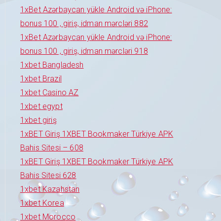
1xBet Azərbaycan yükle Android və iPhone:
bonus 100 , giriş, idman mərcləri 882
1xBet Azərbaycan yükle Android və iPhone:
bonus 100 , giriş, idman mərcləri 918
1xbet Bangladesh
1xbet Brazil
1xbet Casino AZ
1xbet egypt
1xbet giriş
1xBET Giriş 1XBET Bookmaker Türkiye APK
Bahis Sitesi – 608
1xBET Giriş 1XBET Bookmaker Türkiye APK
Bahis Sitesi 628
1xbet Kazahstan
1xbet Korea
1xbet Morocco