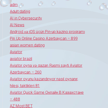
adm
Adult dating
AI in Cybersecurity
AI News
Android və iOS üçün Pin-up kazino proqramı
Pin Up Online Casino Azerbaycan – 899
asian women dating
Aviator
aviator brazil
Aviator oyna və qazan Rəsmi sayti Aviator
Azerbaycan – 260
Aviator oyunu kazandırıyor nasıl oynanır,
hilesi, taktikleri 81
Aviator Quick Game Онлайн В Казахстане
– 488
AZ Most BET