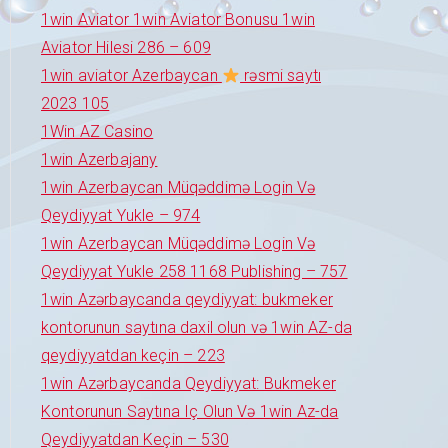
1win Aviator 1win Aviator Bonusu 1win
Aviator Hilesi 286 – 609
1win aviator Azerbaycan
rəsmi saytı
2023 105
1Win AZ Casino
1win Azerbajany
1win Azerbaycan Müqəddimə Login Və
Qeydiyyat Yukle – 974
1win Azerbaycan Müqəddimə Login Və
Qeydiyyat Yukle 258 1168 Publishing – 757
1win Azərbaycanda qeydiyyat: bukmeker
kontorunun saytına daxil olun və 1win AZ-da
qeydiyyatdan keçin – 223
1win Azərbaycanda Qeydiyyat: Bukmeker
Kontorunun Saytına Iç Olun Və 1win Az-da
Qeydiyyatdan Keçin – 530