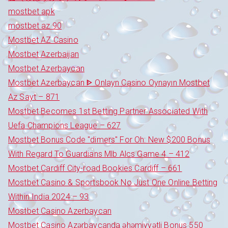
mostbet apk
mostbet az 90
Mostbet AZ Casino
Mostbet Azerbaijan
Mostbet Azerbaycan
Mostbet Azerbaycan ᐈ Onlayn Casino Oynayın Mostbet
Az Sayt – 871
Mostbet Becomes 1st Betting Partner Associated With
Uefa Champions League – 627
Mostbet Bonus Code "dimers" For Oh: New $200 Bonus
With Regard To Guardians Mlb Alcs Game 4 – 412
Mostbet Cardiff City-road Bookies Cardiff – 661
Mostbet Casino & Sportsbook No Just One Online Betting
Within India 2024 – 93
Mostbet Casino Azerbaycan
Mostbet Casino Azərbaycanda əhəmiyyətli Bonus 550