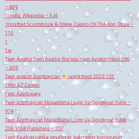
– 609
"itajubá Wikipedia – 536
"‎mostbet Sportsbook & Online Casino On The App Store –
110
1
1w
1win Aviator 1win Aviator Bonusu 1win Aviator Hilesi 286
– 609
1win aviator Azerbaycan
rəsmi saytı 2023 105
1Win AZ Casino
1win Azerbajany
1win Azerbaycan Müqəddimə Login Və Qeydiyyat Yukle –
974
1win Azerbaycan Müqəddimə Login Və Qeydiyyat Yukle
258 1168 Publishing – 757
1win Azərbaycanda qeydiyyat: bukmeker kontorunun