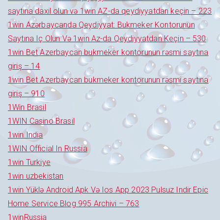
saytına daxil olun və 1win AZ-da qeydiyyatdan keçin – 223
1win Azərbaycanda Qeydiyyat: Bukmeker Kontorunun
Saytına Iç Olun Və 1win Az-da Qeydiyyatdan Keçin – 530
1win Bet Azerbaycan bukmeker kontorunun rəsmi saytına
giriş – 14
1win Bet Azerbaycan bukmeker kontorunun rəsmi saytına
giriş – 910
1Win Brasil
1WIN Casino Brasil
1win India
1WIN Official In Russia
1win Turkiye
1win uzbekistan
1win Yüklə Android Apk Və Ios App 2023 Pulsuz Indir Epic
Home Service Blog 995 Archivi – 763
1winRussia