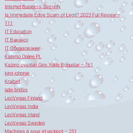
Internet Business, Security
Is Immediate Edge Scam or Legit? 2023 Full Review –
111
IT Education
IT Вакансії
IT Образование
Kasyno Online PL
Kazino oyunları Giris Yukle Bonuslar – 761
king johnnie
Kralbet
latin brides
LeoVegas Finland
LeoVegas India
LeoVegas Irland
LeoVegas Sweden
Machines à sous et jackpot – 251