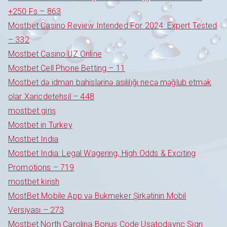
+250 Fs – 863
Mostbet Casino Review Intended For 2024: Expert Tested
– 332
Mostbet Casino UZ Online
Mostbet Cell Phone Betting – 11
Mostbet də idman bahislərinə asılılığı necə məğlub etmək
olar Xaricdetehsil – 448
mostbet giriş
Mostbet in Turkey
Mostbet India
Mostbet India: Legal Wagering, High Odds & Exciting
Promotions – 719
mostbet kirish
MostBet Mobile App və Bukmeker Şirkətinin Mobil
Versiyası – 273
Mostbet North Carolina Bonus Code Usatodaync Sign