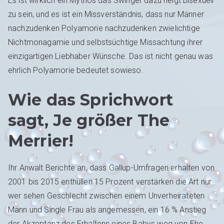
Es ist wirklich ein Mythos das Swinger dazu neigt bisexuell
zu sein, und es ist ein Missverständnis, dass nur Männer
nachzudenken Polyamorie nachzudenken zwielichtige
Nichtmonagamie und selbstsüchtige Missachtung ihrer
einzigartigen Liebhaber Wünsche. Das ist nicht genau was
ehrlich Polyamorie bedeutet sowieso.
Wie das Sprichwort
sagt, Je größer The
Merrier!
Ihr Anwalt Berichte an, dass Gallup-Umfragen erhalten von
2001 bis 2015 enthüllen 15 Prozent verstärken die Art nur
wer sehen Geschlecht zwischen einem Unverheirateten
Mann und Single Frau als angemessen, ein 16 % Anstieg
der Akzeptanz des Erhaltens eines Babys weg von Ehe