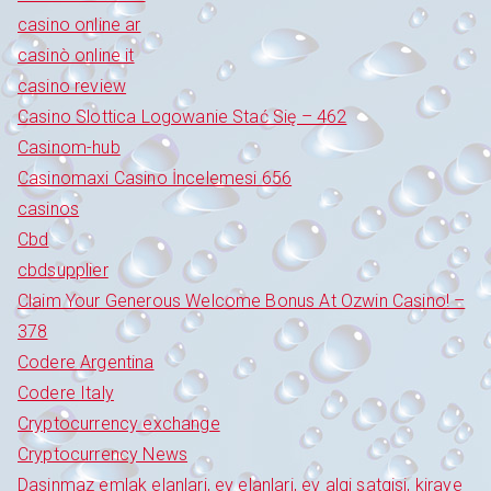
casino online ar
casinò online it
casino review
Casino Slottica Logowanie Stać Się – 462
Casinom-hub
Casinomaxi Casino İncelemesi 656
casinos
Cbd
cbdsupplier
Claim Your Generous Welcome Bonus At Ozwin Casino! –
378
Codere Argentina
Codere Italy
Cryptocurrency exchange
Cryptocurrency News
Dasinmaz emlak elanlari, ev elanlari, ev alqi satqisi, kiraye