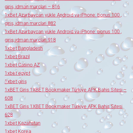
giriş, idman mərcləri – 816
1xBet Azərbaycan yükle Android və iPhone: bonus 100 ,
giriş, idman mərcləri 882
1xBet Azərbaycan yükle Android və iPhone: bonus 100 ,
giriş, idman mərcləri 918
1xbet Bangladesh
1xbet Brazil
1xbet Casino AZ
1xbet egypt
1xbet giriş
1xBET Giriş 1XBET Bookmaker Türkiye APK Bahis Sitesi –
608
1xBET Giriş 1XBET Bookmaker Türkiye APK Bahis Sitesi
628
1xbet Kazahstan
1xbet Korea