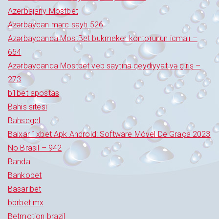
Azerbajany Mostbet
Azərbaycan mərc saytı 526
Azərbaycanda MostBet bukmeker kontorunun icmalı –
654
Azərbaycanda Mostbet veb saytına qeydiyyat və giriş –
273
b1bet apostas
Bahis sitesi
Bahsegel
Baixar 1xbet Apk Android: Software Móvel De Graça 2023
No Brasil – 942
Banda
Bankobet
Basaribet
bbrbet mx
Betmotion brazil