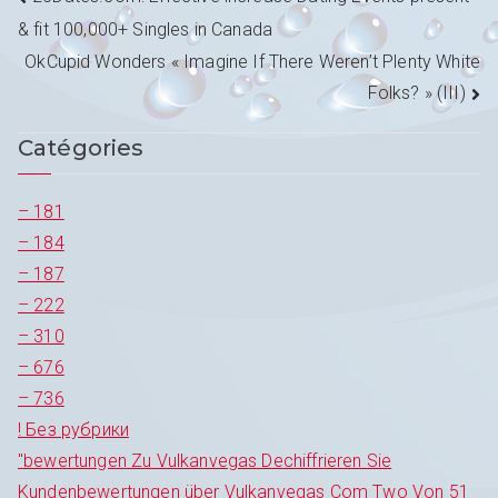
Navigation
& fit 100,000+ Singles in Canada
de
OkCupid Wonders « Imagine If There Weren’t Plenty White
l’article
Folks? » (III)
Catégories
– 181
– 184
– 187
– 222
– 310
– 676
– 736
! Без рубрики
"bewertungen Zu Vulkanvegas Dechiffrieren Sie
Kundenbewertungen über Vulkanvegas Com Two Von 51