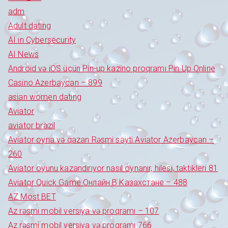
adm
Adult dating
AI in Cybersecurity
AI News
Android və iOS üçün Pin-up kazino proqramı Pin Up Online
Casino Azerbaycan – 899
asian women dating
Aviator
aviator brazil
Aviator oyna və qazan Rəsmi sayti Aviator Azerbaycan –
260
Aviator oyunu kazandırıyor nasıl oynanır, hilesi, taktikleri 81
Aviator Quick Game Онлайн В Казахстане – 488
AZ Most BET
Az rəsmi mobil versiya və proqramı – 107
Az rəsmi mobil versiya və proqramı 766