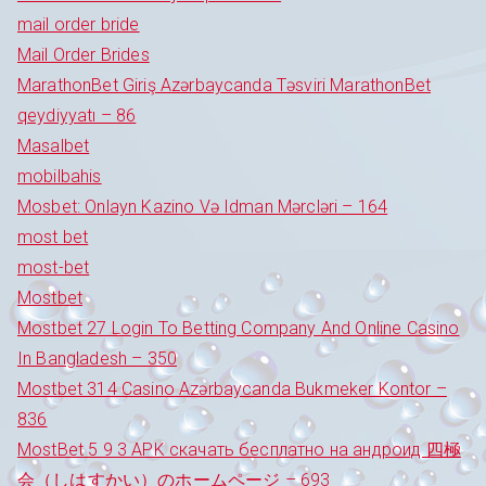
mail order bride
Mail Order Brides
MarathonBet Giriş Azərbaycanda Təsviri MarathonBet
qeydiyyatı – 86
Masalbet
mobilbahis
Mosbet: Onlayn Kazino Və Idman Mərcləri – 164
most bet
most-bet
Mostbet
Mostbet 27 Login To Betting Company And Online Casino
In Bangladesh – 350
Mostbet 314 Casino Azərbaycanda Bukmeker Kontor –
836
MostBet 5 9 3 APK скачать бесплатно на андроид 四極
会（しはすかい）のホームページ – 693