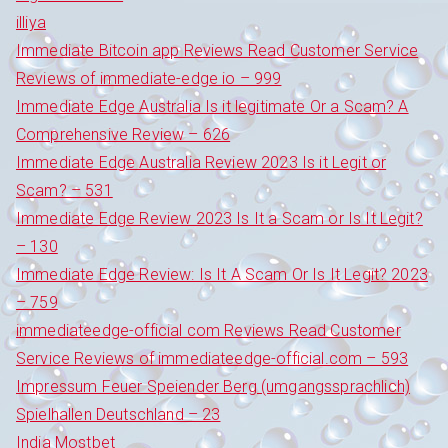
illiya
Immediate Bitcoin app Reviews Read Customer Service
Reviews of immediate-edge io – 999
Immediate Edge Australia Is it legitimate Or a Scam? A
Comprehensive Review – 626
Immediate Edge Australia Review 2023 Is it Legit or
Scam? – 531
Immediate Edge Review 2023 Is It a Scam or Is It Legit?
– 130
Immediate Edge Review: Is It A Scam Or Is It Legit? 2023
– 759
immediateedge-official com Reviews Read Customer
Service Reviews of immediateedge-official.com – 593
Impressum Feuer Speiender Berg (umgangssprachlich)
Spielhallen Deutschland – 23
India Mostbet