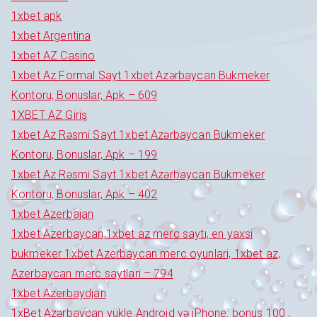
1xbet apk
1xbet Argentina
1xbet AZ Casino
1xbet Az Formal Sayt 1xbet Azərbaycan Bukmeker
Kontoru, Bonuslar, Apk – 609
1XBET AZ Giriş
1xbet Az Rəsmi Sayt 1xbet Azərbaycan Bukmeker
Kontoru, Bonuslar, Apk – 199
1xbet Az Rəsmi Sayt 1xbet Azərbaycan Bukmeker
Kontoru, Bonuslar, Apk – 402
1xbet Azerbajan
1xbet Azerbaycan,1xbet az merc saytı, en yaxsi
bukmeker 1xbet Azerbaycan merc oyunlari, 1xbet az,
Azerbaycan merc saytlari – 794
1xbet Azerbaydjan
1xBet Azərbaycan yükle Android və iPhone: bonus 100 ,