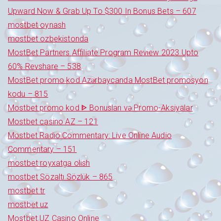
Upward Now & Grab Up To $300 In Bonus Bets – 607
mostbet oynash
mostbet ozbekistonda
MostBet Partners Affiliate Program Review 2023 Upto
60% Revshare – 538
MostBet promo kod Azərbaycanda MostBet promosyon
kodu – 815
Mostbet promo kod ᐈ Bonusları və Promo-Aksiyalar
Mostbet casino AZ – 121
Mostbet Radio Commentary: Live Online Audio
Commentary – 151
mostbet royxatga olish
mostbet Sözaltı Sözlük – 865
mostbet tr
mostbet uz
Mostbet UZ Casino Online