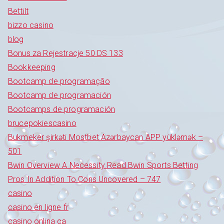
Bettilt
bizzo casino
blog
Bonus za Rejestracje 50 DS 133
Bookkeeping
Bootcamp de programação
Bootcamp de programación
Bootcamps de programación
brucepokiescasino
Bukmeker şirkəti Mostbet Azərbaycan APP yükləmək –
501
Bwin Overview A Necessity Read Bwin Sports Betting
Pros In Addition To Cons Uncovered – 747
casino
casino en ligne fr
casino onlina ca