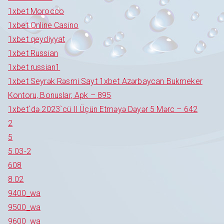
1xbet Morocco
1xbet Online Casino
1xbet qeydiyyat
1xbet Russian
1xbet russian1
1xbet Seyrək Rəsmi Sayt 1xbet Azərbaycan Bukmeker
Kontoru, Bonuslar, Apk – 895
1xbet`də 2023`cü Il Üçün Etməyə Dəyər 5 Mərc – 642
2
5
5.03-2
608
8.02
9400_wa
9500_wa
9600_wa