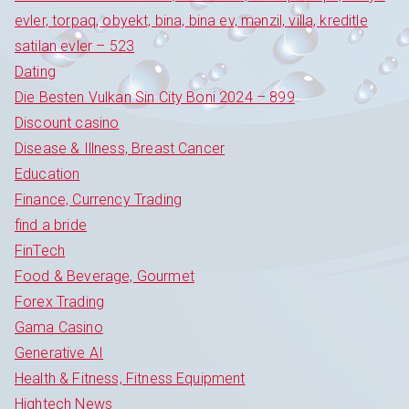
evler, torpaq, obyekt, bina, bina ev, mənzil, villa, kreditle
satilan evler – 523
Dating
Die Besten Vulkan Sin City Boni 2024 – 899
Discount casino
Disease & Illness, Breast Cancer
Education
Finance, Currency Trading
find a bride
FinTech
Food & Beverage, Gourmet
Forex Trading
Gama Casino
Generative AI
Health & Fitness, Fitness Equipment
Hightech News