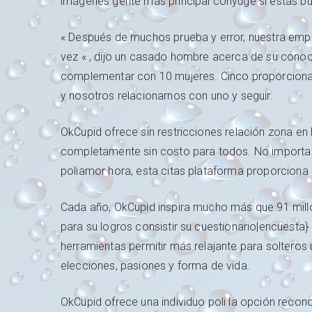
imágenes gente más principal cónyuge si estás bus
« Después de muchos prueba y error, nuestra emp
vez « , dijo un casado hombre acerca de su conoci
complementar con 10 mujeres. Cinco proporcionar
y nosotros relacionarnos con uno y seguir.
OkCupid ofrece sin restricciones relación zona en
completamente sin costo para todos. No importa
poliamor hora, esta citas plataforma proporcion
Cada año, OkCupid inspira mucho más que 91 millo
para su logros consistir su cuestionario|encuesta
herramientas permitir más relajante para soltero
elecciones, pasiones y forma de vida.
OkCupid ofrece una individuo poli la opción reco