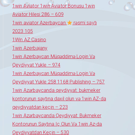
1win Aviator 1win Aviator Bonusu 1win
Aviator Hilesi 286 – 609
1win aviator Azerbaycan
rəsmi saytı
2023 105
1Win AZ Casino
1win Azerbajany
1win Azerbaycan Müqəddimə Login Və
Qeydiyyat Yukle – 974
1win Azerbaycan Müqəddimə Login Və
Qeydiyyat Yukle 258 1168 Publishing – 757
1win Azərbaycanda qeydiyyat: bukmeker
kontorunun saytına daxil olun və 1win AZ-da
qeydiyyatdan keçin – 223
1win Azərbaycanda Qeydiyyat: Bukmeker
Kontorunun Saytına Iç Olun Və 1win Az-da
Qeydiyyatdan Keçin – 530