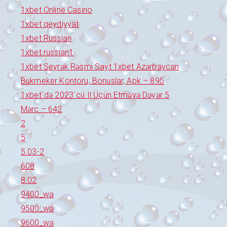
1xbet Online Casino
1xbet qeydiyyat
1xbet Russian
1xbet russian1
1xbet Seyrək Rəsmi Sayt 1xbet Azərbaycan
Bukmeker Kontoru, Bonuslar, Apk – 895
1xbet`də 2023`cü Il Üçün Etməyə Dəyər 5
Mərc – 642
2
5
5.03-2
608
8.02
9400_wa
9500_wa
9600_wa