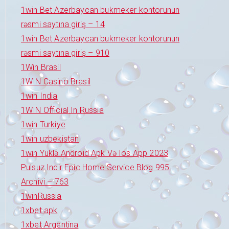
1win Bet Azerbaycan bukmeker kontorunun
rəsmi saytına giriş – 14
1win Bet Azerbaycan bukmeker kontorunun
rəsmi saytına giriş – 910
1Win Brasil
1WIN Casino Brasil
1win India
1WIN Official In Russia
1win Turkiye
1win uzbekistan
1win Yüklə Android Apk Və Ios App 2023
Pulsuz Indir Epic Home Service Blog 995
Archivi – 763
1winRussia
1xbet apk
1xbet Argentina