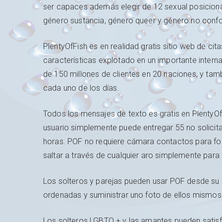
ser capaces además elegir de 12 sexual posicion
género sustancia, género queer y género no conf
PlentyOfFish es en realidad gratis sitio web de c
características explotado en un importante interna
de 150 millones de clientes en 20 naciones, y tam
cada uno de los días.
Todos los mensajes de texto es gratis en PlentyOfFi
usuario simplemente puede entregar 55 no solicit
horas. POF no requiere cámara contactos para for
saltar a través de cualquier aro simplemente para 
Los solteros y parejas pueden usar POF desde su 
ordenadas y suministrar uno foto de ellos mismos
Los solteros LGBTQ + y las amantes pueden satisface