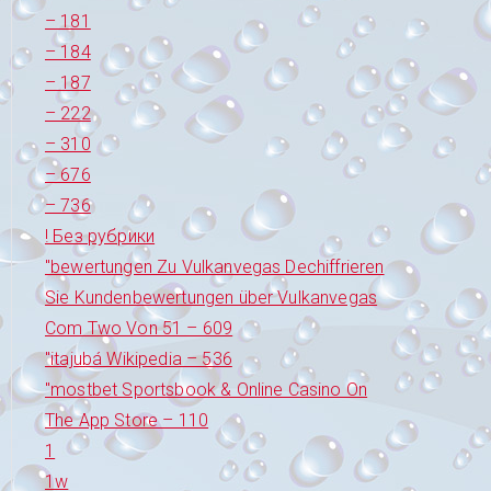
– 181
– 184
– 187
– 222
– 310
– 676
– 736
! Без рубрики
"bewertungen Zu Vulkanvegas Dechiffrieren
Sie Kundenbewertungen über Vulkanvegas
Com Two Von 51 – 609
"itajubá Wikipedia – 536
"‎mostbet Sportsbook & Online Casino On
The App Store – 110
1
1w