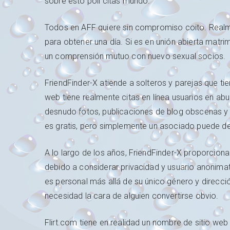
sobre esto poli citas mundo.
Todos en AFF quiere sin compromiso coito. Realmen
para obtener una día. Si es en unión abierta matri
un comprensión mutuo con nuevo sexual socios.
FriendFinder-X atiende a solteros y parejas que tien
web tiene realmente citas en línea usuarios en ab
desnudo fotos, publicaciones de blog obscenas y tr
es gratis, pero simplemente un asociado puede de
A lo largo de los años, FriendFinder-X proporciona
debido a considerar privacidad y usuario anonimat
es personal más allá de su único género y direcci
necesidad la cara de alguien convertirse obvio.
Flirt.com tiene en realidad un nombre de sitio web