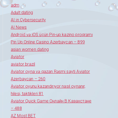
adm
Adult dating
AI in Cybersecurity
AI News
Android və iOS üçün Pin-up kazino proqramı
Pin Up Online Casino Azerbaycan – 899
asian women dating
Aviator
aviator brazil
Aviator oyna və qazan Rəsmi sayti Aviator
Azerbaycan – 260
Aviator oyunu kazandırıyor nasıl oynanır,
hilesi, taktikleri 81
Aviator Quick Game Онлайн В Казахстане
– 488
AZ Most BET