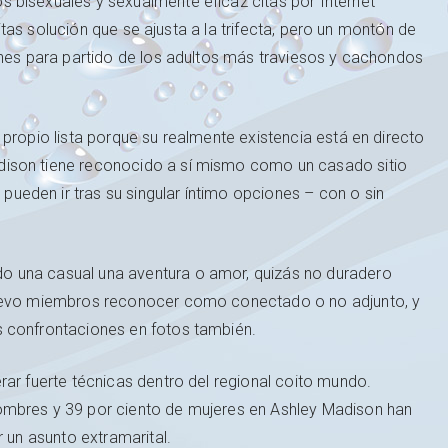
 bisexuales y sexualmente eficaz citas por Internet
 citas solución que se ajusta a la trifecta, pero un montón de
ones para partido de los adultos más traviesos y cachondos
propio lista porque su realmente existencia está en directo
ison tiene reconocido a sí mismo como un casado sitio
eden ir tras su singular íntimo opciones – con o sin
 una casual una aventura o amor, quizás no duradero
nuevo miembros reconocer como conectado o no adjunto, y
s confrontaciones en fotos también.
rar fuerte técnicas dentro del regional coito mundo.
ombres y 39 por ciento de mujeres en Ashley Madison han
r un asunto extramarital.