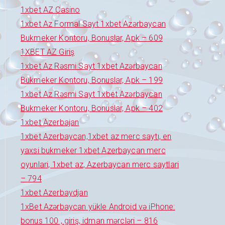
1xbet AZ Casino
1xbet Az Formal Sayt 1xbet Azərbaycan
Bukmeker Kontoru, Bonuslar, Apk – 609
1XBET AZ Giriş
1xbet Az Rəsmi Sayt 1xbet Azərbaycan
Bukmeker Kontoru, Bonuslar, Apk – 199
1xbet Az Rəsmi Sayt 1xbet Azərbaycan
Bukmeker Kontoru, Bonuslar, Apk – 402
1xbet Azerbajan
1xbet Azerbaycan,1xbet az merc saytı, en
yaxsi bukmeker 1xbet Azerbaycan merc
oyunlari, 1xbet az, Azerbaycan merc saytlari
– 794
1xbet Azerbaydjan
1xBet Azərbaycan yükle Android və iPhone:
bonus 100 , giriş, idman mərcləri – 816