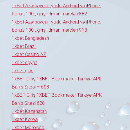
1xBet Azərbaycan yükle Android və iPhone:
bonus 100 , giriş, idman mərcləri 882
1xBet Azərbaycan yükle Android və iPhone:
bonus 100 , giriş, idman mərcləri 918
1xbet Bangladesh
1xbet Brazil
1xbet Casino AZ
1xbet egypt
1xbet giriş
1xBET Giriş 1XBET Bookmaker Türkiye APK
Bahis Sitesi – 608
1xBET Giriş 1XBET Bookmaker Türkiye APK
Bahis Sitesi 628
1xbet Kazahstan
1xbet Korea
1xbet Morocco