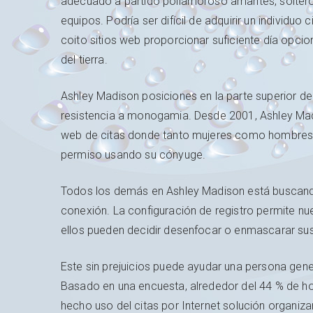
adecuado a partido poliamoroso amantes, solteros
equipos. Podría ser difícil de adquirir un individuo
coito sitios web proporcionar suficiente día opci
del tierra.
Ashley Madison posiciones en la parte superior de 
resistencia a monogamia. Desde 2001, Ashley Mad
web de citas donde tanto mujeres como hombres pu
permiso usando su cónyuge.
Todos los demás en Ashley Madison está buscando
conexión. La configuración de registro permite 
ellos pueden decidir desenfocar o enmascarar su
Este sin prejuicios puede ayudar una persona gene
Basado en una encuesta, alrededor del 44 % de h
hecho uso del citas por Internet solución organiza