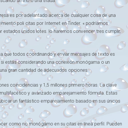
cando un trío o una tríada.
resa es por adelantado acerca de cualquier cosa de una
miento poli citas por Internet en Tinder. « podríamos
 estados unidos lotes. lo haremos convencer tres cumplir,
 la que todos coordinando y enviar mensajes de texto es
 si estás considerando una conexión monógama o un
a una gran cantidad de adecuados opciones.
nes coincidencias y 1,5 millones primero horas. La clave
} multifacético y avanzado emparejamiento fórmula. Estas
s ubicar un fantástico emparejamiento basado en sus únicos
nocer como no monógamo en su citas en línea perfil. Pueden