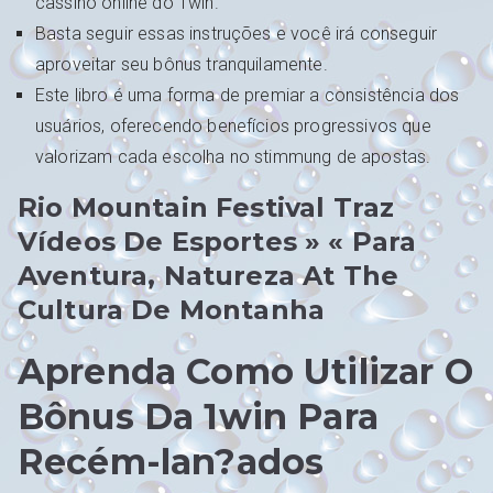
cassino online do 1win.
Basta seguir essas instruções e você irá conseguir
aproveitar seu bônus tranquilamente.
Este libro é uma forma de premiar a consistência dos
usuários, oferecendo benefícios progressivos que
valorizam cada escolha no stimmung de apostas.
Rio Mountain Festival Traz
Vídeos De Esportes » « Para
Aventura, Natureza At The
Cultura De Montanha
Aprenda Como Utilizar O
Bônus Da 1win Para
Recém-lan?ados