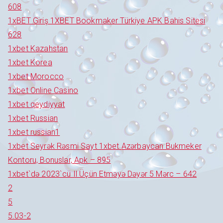
608
1xBET Giriş 1XBET Bookmaker Türkiye APK Bahis Sitesi
628
1xbet Kazahstan
1xbet Korea
1xbet Morocco
1xbet Online Casino
1xbet qeydiyyat
1xbet Russian
1xbet russian1
1xbet Seyrək Rəsmi Sayt 1xbet Azərbaycan Bukmeker
Kontoru, Bonuslar, Apk – 895
1xbet`də 2023`cü Il Üçün Etməyə Dəyər 5 Mərc – 642
2
5
5.03-2