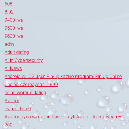
608
8.02
9400_wa
9500_wa
9600_wa
adm
Adult dating
AI in Cybersecurity
AI News
Android və iOS üçün Pin-up kazino proqramı Pin Up Online
Casino Azerbaycan – 899
asian women dating
Aviator
aviator brazil
Aviator oyna və qazan Rəsmi sayti Aviator Azerbaycan –
260