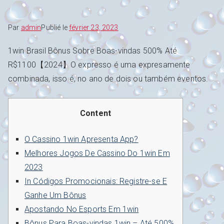
Par
admin
Publié le
février 23, 2023
1win Brasil Bônus Sobre Boas-vindas 500% Até
R$1100【2024】
O expresso é uma expresamente
combinada, isso é, no ano de dois ou também eventos.
Content
O Cassino 1win Apresenta App?
Melhores Jogos De Cassino Do 1win Em
2023
In Códigos Promocionais: Registre-se E
Ganhe Um Bônus
Apostando No Esports Em 1win
Bônus Para Boas-vindas 1win – Até 500%