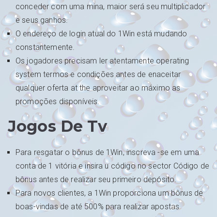
conceder com uma mina, maior será seu multiplicador
e seus ganhos.
O endereço de login atual do 1Win está mudando
constantemente.
Os jogadores precisam ler atentamente operating
system termos e condições antes de enaceitar
qualquer oferta at the aproveitar ao máximo as
promoções disponíveis.
Jogos De Tv
Para resgatar o bônus de 1Win, inscreva -se em uma
conta de 1 vitória e insira u código no sector Código de
bônus antes de realizar seu primeiro depósito.
Para novos clientes, a 1Win proporciona um bônus de
boas-vindas de até 500% para realizar apostas