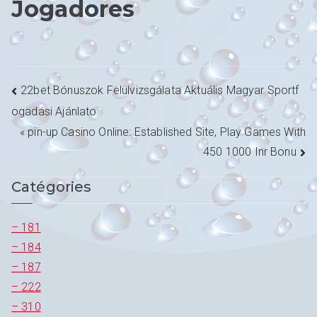
Jogadores
Navigation
22bet Bónuszok Felülvizsgálata Aktuális Magyar Sportf
ogadási Ajánlato
de
« pin-up Casino Online: Established Site, Play Games With
l’article
450 1000 Inr Bonu
Catégories
– 181
– 184
– 187
– 222
– 310