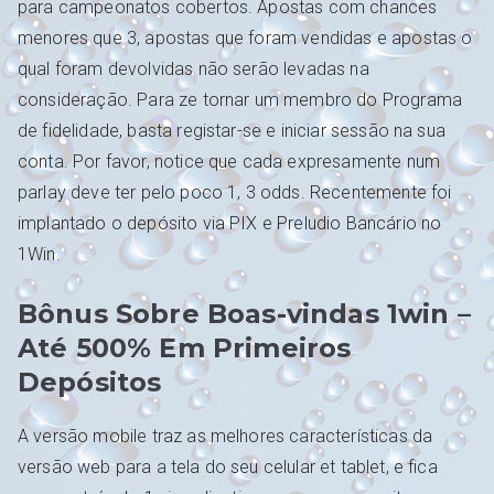
para campeonatos cobertos. Apostas com chances
menores que 3, apostas que foram vendidas e apostas o
qual foram devolvidas não serão levadas na
consideração. Para ze tornar um membro do Programa
de fidelidade, basta registar-se e iniciar sessão na sua
conta. Por favor, notice que cada expresamente num
parlay deve ter pelo poco 1, 3 odds. Recentemente foi
implantado o depósito via PIX e Preludio Bancário no
1Win.
Bônus Sobre Boas-vindas 1win –
Até 500% Em Primeiros
Depósitos
A versão mobile traz as melhores características da
versão web para a tela do seu celular et tablet, e fica