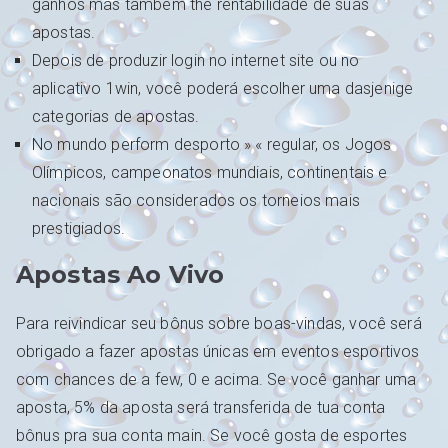
ganhos mas também the rentabilidade de suas
apostas.
Depois de produzir login no internet site ou no
aplicativo 1win, você poderá escolher uma dasjenige
categorias de apostas.
No mundo perform desporto » « regular, os Jogos
Olímpicos, campeonatos mundiais, continentais e
nacionais são considerados os torneios mais
prestigiados.
Apostas Ao Vivo
Para reivindicar seu bônus sobre boas-vindas, você será
obrigado a fazer apostas únicas em eventos esportivos
com chances de a few, 0 e acima. Se você ganhar uma
aposta, 5% da aposta será transferida de tua conta
bônus pra sua conta main. Se você gosta de esportes