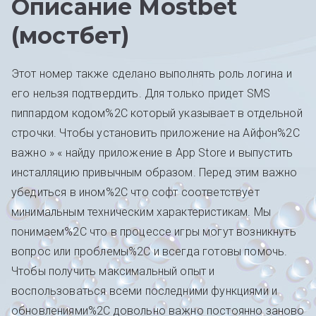
Описание Mostbet
(мостбет)
Этот номер также сделано выполнять роль логина и
его нельзя подтвердить. Для только придет SMS
пиппардом кодом%2C который указывает в отдельной
строчки. Чтобы установить приложение на Айфон%2C
важно » « найду приложение в App Store и выпустить
инсталляцию привычным образом. Перед этим важно
убедиться в ином%2C что софт соответствует
минимальным техническим характеристикам. Мы
понимаем%2C что в процессе игры могут возникнуть
вопрос или проблемы%2C и всегда готовы помочь.
Чтобы получить максимальный опыт и
воспользоваться всеми последними функциями и
обновлениями%2C довольно важно постоянно заново