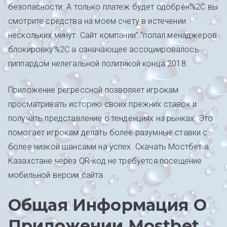
безопасности. А только платеж будет одобрен%2C вы
смотрите средства на моем счету в истечении
нескольких минут. Сайт компании” “попал менаджеров
блокировку%2C а означающее ассоциировалось
пиппардом нелегальной политикой конца 2018.
Приложение регрессной позволяет игрокам
просматривать историю своих прежних ставок и
получать представление о тенденциях на рынках. Это
помогает игрокам делать более разумные ставки с
более низкой шансами на успех. Скачать Мостбет а
Казахстане через QR-код не требуется посещение
мобильной версии сайта.
Общая Информация О
Приложении Mostbet