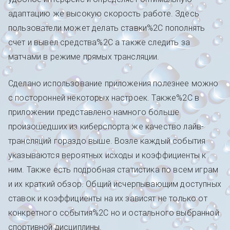
адаптацию же высокую скорость работе. Здесь
пользователи может делать ставки%2C пополнять
счет и вывел средства%2C а также следить за
матчами в режиме прямых трансляции.
Сделано использование приложения полезнее можно
с посторонней некоторых настроек. Также%2C в
приложении представлено намного больше
произошедших из киберспорта же качество лайв-
трансляций гораздо выше. Возле каждый события
указываются вероятных исходы и коэффициенты к
ним. Также есть подробная статистика по всем играм
и их краткий обзор. Общий исчерпывающим доступных
ставок и коэффициенты на их зависят не только от
конкретного события%2C но и остального выбранной
спортивной дисциплины.