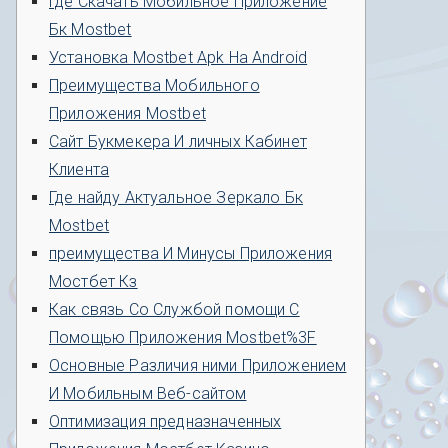
Где Скачать Мобильное Приложение
Бк Mostbet
Установка Mostbet Apk На Android
Преимущества Мобильного
Приложения Mostbet
Сайт Букмекера И личных Кабинет
Клиента
Где найду Актуальное Зеркало Бк
Mostbet
преимущества И Минусы Приложения
Мостбет Кз
Как связь Со Службой помощи С
Помощью Приложения Mostbet%3F
Основные Различия ними Приложением
И Мобильным Веб-сайтом
Оптимизация предназначенных