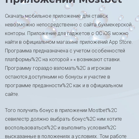
Скачать мобильное приложение для ставок
невозможно непосредственно с сайта букмекерской
конторы. Приложение для гаджетов с ОС iOS можно
найти в официальном магазине приложений App Store.
Программа предназначена с учетом особенностей
платформы%2C на которой » « возникают ставки.
Программу гораздо взломать%2C а игрокам
остаются доступными но бонусы и участие в
программе преданности%2C как и в официальном
сайте.
Того получить бонус в приложении Mostbet%2C
севилестр должно выбрать бонус%2C ним хотите
воспользоваться%2C и выполнить условия%2C
высказанные в положениях а условиях. Том работе