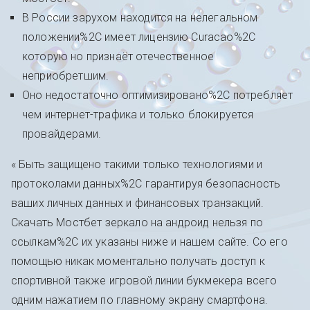
В России зарухом находится на нелегальном
положении%2C имеет лицензию Curacao%2C
которую но признаёт отечественное
неприобретшим.
Оно недостаточно оптимизировано%2C потребляет
чем интернет-трафика и только блокируется
провайдерами.
« Быть защищено такими только технологиями и
протоколами данных%2C гарантируя безопасность
ваших личных данных и финансовых транзакций.
Скачать Мостбет зеркало на андроид нельзя по
ссылкам%2C их указаны ниже и нашем сайте. Со его
помощью никак моментально получать доступ к
спортивной также игровой линии букмекера всего
одним нажатием по главному экрану смартфона.