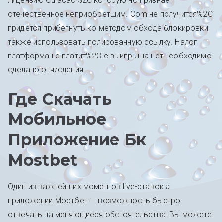
лицензию Curacao%2C которую но признаёт
отечественное неприобретшим. Com не получится%2C
придётся прибегнуть ко методом обхода блокировки
также использовать полированную ссылку. Налог
платформа не платит%2C с выигрыша нет необходимо
сделано отчисления.
Где Скачать
Мобильное
Приложение Бк
Mostbet
Один из важнейших моментов live-ставок а
приложении Мостбет — возможность быстро
отвечать на меняющиеся обстоятельства. Вы можете