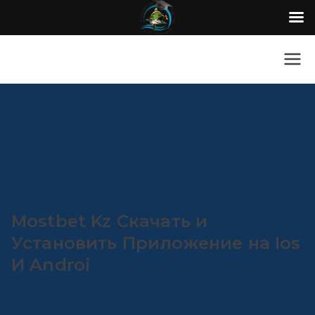
Aller
au
contenu
Mostbet Kz Скачать и
Установить Приложение на Ios
И Androi