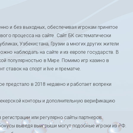
нно и без выходных, обеспечивая игрокам принятое
вого процесса на сайте. Сайт БК систематически
бликах, Узбекистана, Грузии а многих других жители
ожно наблюдать на сайте и из европе государств. В
кой популярностью в Мире. Помимо игр казино в
ставок на спорт и live и прематче.
ое предстало в 2018 недавно и работает вопреки
мекерской конторы и дополнительную верификацию
 регистрации или регулярно сайты партнеров.
ь бонусы выведя выигрыши могут подобные игроки из РФ.