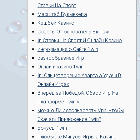
Ставки На Спорт
Масштаб Букмекера
Кэшбек Казино
Советы От основатель Бк 1вин
In Ставки На Спорт И Онлайн Казино
Информация о Сайте 1win
разнообразнее Игр
Онлайн-казино 1win
In: Олицетворение Азарта а Удачи В
Онлайн Играх
Вперед за Победой: Обзор Игр На
Платформе 1win »
можно Ли Использовать Vpn, Чтобы
Скачать Приложение 1win?
Бонусы 1win
Плюсы же Минусы Игры а Казино