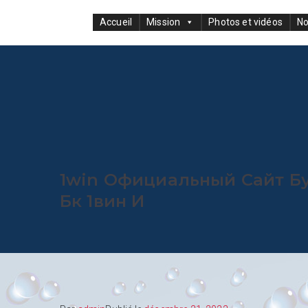
Aller
Accueil
Mission
Photos et vidéos
No
au
L'Académie de pêche
L'Académie de pêche du Lac Saint-Pierre contribue 
contenu
1win Официальный Сайт Бу
Бк 1вин И