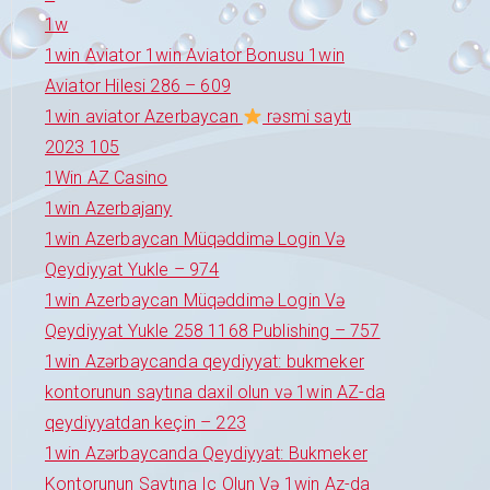
1w
1win Aviator 1win Aviator Bonusu 1win
Aviator Hilesi 286 – 609
1win aviator Azerbaycan
rəsmi saytı
2023 105
1Win AZ Casino
1win Azerbajany
1win Azerbaycan Müqəddimə Login Və
Qeydiyyat Yukle – 974
1win Azerbaycan Müqəddimə Login Və
Qeydiyyat Yukle 258 1168 Publishing – 757
1win Azərbaycanda qeydiyyat: bukmeker
kontorunun saytına daxil olun və 1win AZ-da
qeydiyyatdan keçin – 223
1win Azərbaycanda Qeydiyyat: Bukmeker
Kontorunun Saytına Iç Olun Və 1win Az-da