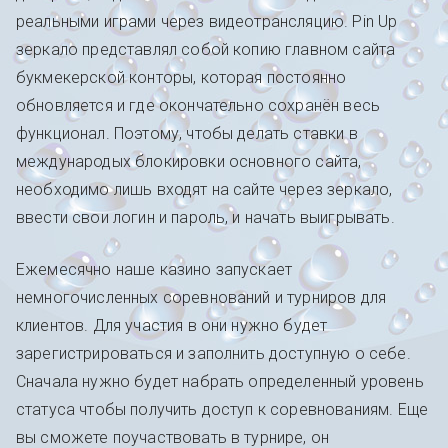
реальными играми через видеотрансляцию. Pin Up
зеркало представлял собой копию главном сайта
букмекерской конторы, которая постоянно
обновляется и где окончательно сохранён весь
функционал. Поэтому, чтобы делать ставки в
международых блокировки основного сайта,
необходимо лишь входят на сайте через зеркало,
ввести свои логин и пароль, и начать выигрывать.
Ежемесячно наше казино запускает
немногочисленных соревнований и турниров для
клиентов. Для участия в они нужно будет
зарегистрироваться и заполнить доступную о себе.
Сначала нужно будет набрать определенный уровень
статуса чтобы получить доступ к соревнованиям. Еще
вы сможете поучаствовать в турнире, он