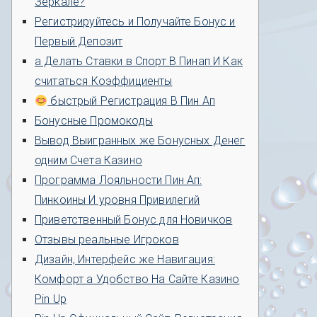
Зеркале?
Регистрируйтесь и Получайте Бонус и
Первый Депозит
а Делать Ставки в Спорт В Пинап И Как
считаться Коэффициенты
быстрый Регистрация В Пин Ап
Бонусные Промокоды
Вывод Выигранных же Бонусных Денег
одним Счета Казино
Программа Лояльности Пин Ап:
Пинкоины И уровня Привилегий
Приветственный Бонус для Новичков
Отзывы реальные Игроков
Дизайн, Интерфейс же Навигация:
Комфорт а Удобство На Сайте Казино
Pin Up