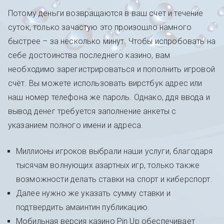
Потому деньги возвращаются в ваш счет и течение
суток, только зачастую это произошло намного
быстрее – за несколько минут. Чтобы испробовать на
себе достоинства последнего казино, вам
необходимо зарегистрироваться и пополнить игровой
счёт. Вы можете использовать вирстбук адрес или
наш номер телефона же пароль. Однако, ддя ввода и
вывод денег требуется заполнение анкеты с
указанием полного имени и адреса.
Миллионы игроков выбрали наши услуги, благодаря
тысячам волнующих азартных игр, только также
возможности делать ставки на спорт и киберспорт.
Далее нужно же указать сумму ставки и
подтвердить амаинтин публикацию.
Мобильная версия казино Pin Up обеспечивает