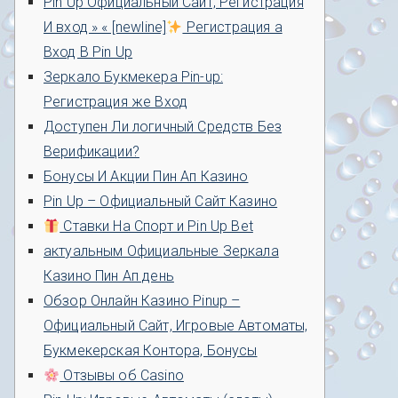
Pin Up Официальный Сайт, Регистрация
И вход » « [newline]
Регистрация а
Вход В Pin Up
Зеркало Букмекера Pin-up:
Регистрация же Вход
Доступен Ли логичный Средств Без
Верификации?
Бонусы И Акции Пин Ап Казино
Pin Up – Официальный Сайт Казино
Ставки На Спорт и Pin Up Bet
актуальным Официальные Зеркала
Казино Пин Ап день
Обзор Онлайн Казино Pinup –
Официальный Сайт, Игровые Автоматы,
Букмекерская Контора, Бонусы
Отзывы об Casino