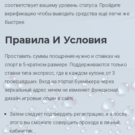
соответствует вашему уровень статуса. Пройдите
верификацию чтобы выводить средства ещё легче же
быстрее.
Правила И Условия
Проставить суммы поощрения нужно и ставках на
спорт в 5-кратном размере. Поддерживаются только
ставки типа экспресс, где в каждом купоне от 3
происшедших. Вход на портал букмекера через
зеркальный адрес ничем не изменяет функционал,
дизайн, игровые опции в сайте.
Затем следует подтвердить регистрацию, и а после
этого вы сможете совершить прохода в личный
кабинетик.