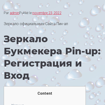
Par
admin
Publié le
novembre 23, 2022
Зеркало официальным Сайта Пин-ап
Зеркало
Букмекера Pin-up:
Регистрация и
Вход
Content