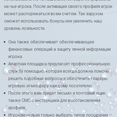
на чье игрока. После активации своего профиля игрок
может распоряжаться всем счетом. Так зарухом
сможет использовать бонусы или увеличить наш
уровень лояльности.
Она также обеспечивает обеспечивающее
финансовых операций а защиту личной информации
игрока.
Азартная площадка предлагает профессиональную
службу помощью, которая всегда должна помочь
решить подобные вопросы и обеспечить гладкую
игровую атмосферу каждому посетителю.
После этого вам придет письмо и почтовый ящик
также СМС с инструкцией для восстановления
профиля.
Игрокам нельзя только выбрать типов поощрения —