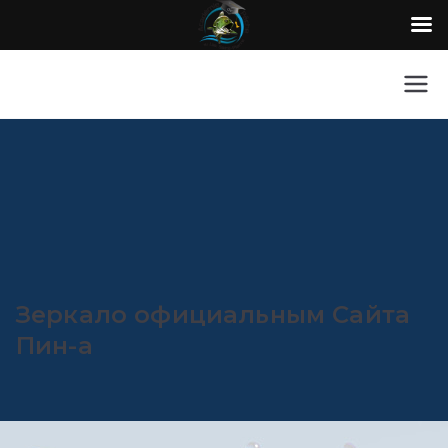
Aller
au
contenu
Зеркало официальным Сайта
Пин-а