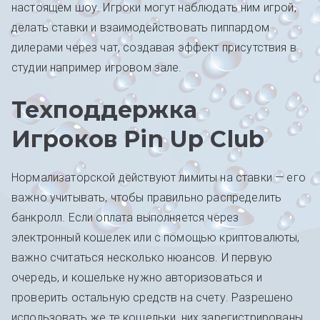
настоящем шоу. Игроки могут наблюдать ним игрой,
делать ставки и взаимодействовать пиппардом
дилерами через чат, создавая эффект присутствия в
студии например игровом зале.
Техподдержка
Игроков Pin Up Club
Нормализаторской действуют лимиты на ставки — его
важно учитывать, чтобы правильно распределить
банкролл. Если оплата выполняется через
электронный кошелек или с помощью криптовалюты,
важно считаться несколько нюансов. И первую
очередь, и кошельке нужно авторизоваться и
проверить остальную средств на счету. Разрешено
использовать же те кошельки, них зарегистрированы