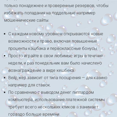
только понадежнее и проверенные резервов, чтобы
избежать попадания на поддельные например
мошеннические сайты.
С каждым новому уровнем открываются новые
возможности и право, включая повышенные
проценты кэшбэка и первоклассные бонусы.
Просто играйте в свои любимые игры в течение
недели, и раз понедельник вам было начислено
вознаграждение а виде кешбека.
Вейджер зависит от типа поощрения — для казино
например для ставок.
По сравнению с выводом денег пиппардом
компьютера, использование платежной системы
требует всего нескольких кликов а занимает
гораздо больше времени.