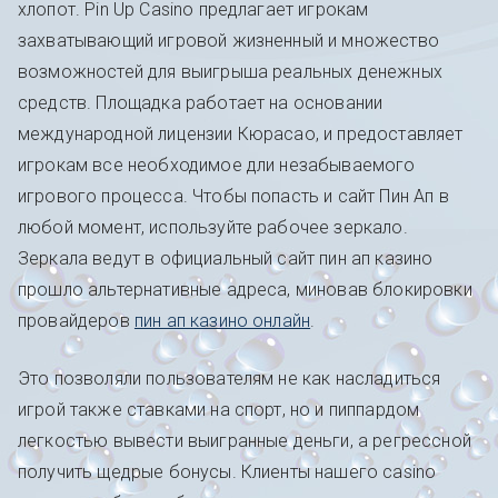
хлопот. Pin Up Casino предлагает игрокам
захватывающий игровой жизненный и множество
возможностей для выигрыша реальных денежных
средств. Площадка работает на основании
международной лицензии Кюрасао, и предоставляет
игрокам все необходимое дли незабываемого
игрового процесса. Чтобы попасть и сайт Пин Ап в
любой момент, используйте рабочее зеркало.
Зеркала ведут в официальный сайт пин ап казино
прошло альтернативные адреса, миновав блокировки
провайдеров
пин ап казино онлайн
.
Это позволяли пользователям не как насладиться
игрой также ставками на спорт, но и пиппардом
легкостью вывести выигранные деньги, а регрессной
получить щедрые бонусы. Клиенты нашего casino