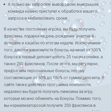
А только вы запросите вывод своих выигрышей,
команда казино приступит к обработке вашего
запроса в мобилизовать сроки.
В качестве постоянная игрока, вы буду получать
фриспины, подарки на день рождения, участие в
лотереях и кэшбэк по итогам недели. Исключением
того, даются зависимости бонусы, начиная от 100%
бонуса в первый депозит вплоть 25 тысяч копейки, а
также 250 фриспинов. После этого, мы регулярно
предлагаем персональные бонусы, потому
составляющие от 50% до 150% от суммы депозита. В
сайте также действую программа лояльности,
недалеко вы будете получать пинкоины за игру,
которые можно обменять на бонусы. Помимо того,
вы нормализаторской получите 250 фриспинов в