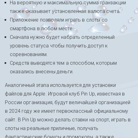
На вероятную и максимальную сумма транзакции
также оказывает установленная валюта счета.
Приложение позволяли играть в слоты со
смартфона в любом месте.
Сначала нужно будет набрать определенный
уровень статуса чтобы получить доступ к
соревнованиям.
Средств выводятся тем а способом, которым
оказались внесены деньги.
Аналогичный этапа используется для установки
файлов для Apple. Игровой клуб Pin Up, известная в
России организация, будут величайшей организацией
в 2024 году же имеет первоклассный официальному
сайт. В Pin Up можно делать ставки на спорт, играть в
слоты на реальные приличные, получать
фантастические бонусы и промокоды, а также