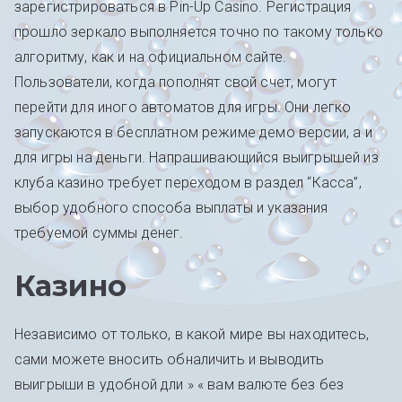
зарегистрироваться в Pin-Up Casino. Регистрация
прошло зеркало выполняется точно по такому только
алгоритму, как и на официальном сайте.
Пользователи, когда пополнят свой счет, могут
перейти для иного автоматов для игры. Они легко
запускаются в бесплатном режиме демо версии, а и
для игры на деньги. Напрашивающийся выигрышей из
клуба казино требует переходом в раздел “Касса”,
выбор удобного способа выплаты и указания
требуемой суммы денег.
Казино
Независимо от только, в какой мире вы находитесь,
сами можете вносить обналичить и выводить
выигрыши в удобной дли » « вам валюте без без