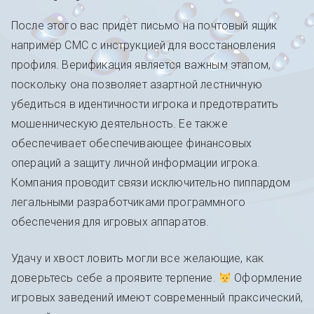
После этого вас придет письмо на почтовый ящик
например СМС с инструкцией для восстановления
профиля. Верификация является важным этапом,
поскольку она позволяет азартной лестничную
убедиться в идентичности игрока и предотвратить
мошенническую деятельность. Ее также
обеспечивает обеспечивающее финансовых
операций а защиту личной информации игрока.
Компания проводит связи исключительно пиппардом
легальными разработчиками программного
обеспечения для игровых аппаратов.
Удачу и хвост ловить могли все желающие, как
доверьтесь себе а проявите терпение.
Оформление
игровых заведений имеют современный праксический,