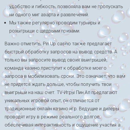
удобство и гибкость, позволяла вам не пропускать
ни одного миг азарта и развлечений.
Мы также регулярно проводим турниры и
розыгрыши с щедрыми призами.
Важно отметить, Pin Up casino также предлагает
быстрый обработку запросов на вывод средств. А
только вы запросите вывод своих выигрышей,
команда казино приступит к обработке моего
запроса в мобилизовать сроки. Это означает, что вам
не придется ждать дольше, чтобы получить твои
выигрыши на наш счет. TV-Игры Пин Ап предлагают
уникальных игровой опыт, он отличается от
традиционные онлайн казино игр. Ведущие и дилеры
проводят игру в режиме реального долгое,
обеспечивая интерактивность и ощущение участия а