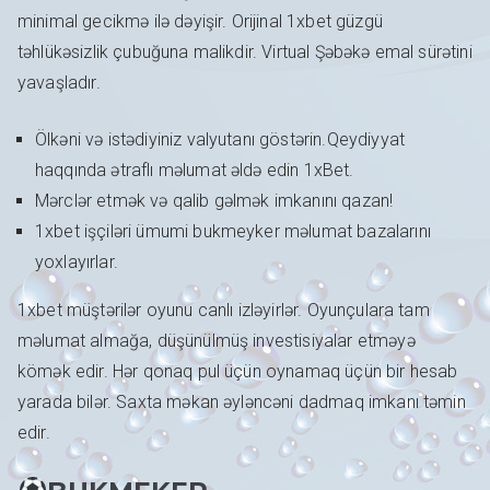
minimal gecikmə ilə dəyişir. Orijinal 1xbet güzgü
təhlükəsizlik çubuğuna malikdir. Virtual Şəbəkə emal sürətini
yavaşladır.
Ölkəni və istədiyiniz valyutanı göstərin.Qeydiyyat
haqqında ətraflı məlumat əldə edin 1xBet.
Mərclər etmək və qalib gəlmək imkanını qazan!
1xbet işçiləri ümumi bukmeyker məlumat bazalarını
yoxlayırlar.
1xbet müştərilər oyunu canlı izləyirlər. Oyunçulara tam
məlumat almağa, düşünülmüş investisiyalar etməyə
kömək edir. Hər qonaq pul üçün oynamaq üçün bir hesab
yarada bilər. Saxta məkan əyləncəni dadmaq imkanı təmin
edir.