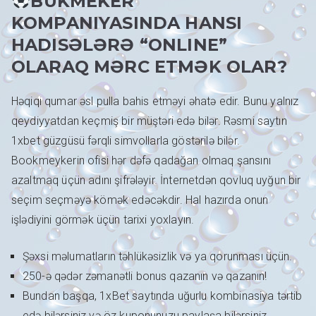
BUKMEKER
KOMPANIYASINDA HANSI
HADISƏLƏRƏ “ONLINE”
OLARAQ MƏRC ETMƏK OLAR?
Həqiqi qumar əsl pulla bahis etməyi əhatə edir. Bunu yalnız
qeydiyyatdan keçmiş bir müştəri edə bilər. Rəsmi saytın
1xbet güzgüsü fərqli simvollarla göstərilə bilər.
Bookmeykerin ofisi hər dəfə qadağan olmaq şansını
azaltmaq üçün adını şifrələyir. İnternetdən qovluq uyğun bir
seçim seçməyə kömək edəcəkdir. Hal hazırda onun
işlədiyini görmək üçün tarixi yoxlayın.
Şəxsi məlumatların təhlükəsizlik və ya qorunması üçün.
250-ə qədər zəmanətli bonus qazanın və qazanın!
Bundan başqa, 1xBet saytında uğurlu kombinasiya tərtib
edə bilərsiniz və öz kuponunuzu paylaşa bilərsiniz.