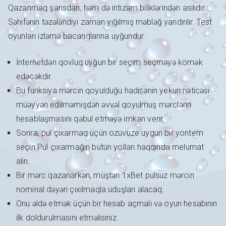
Qazanmaq şansdan, həm də intizam biliklərindən asılıdır.
Səhifənin təzələndiyi zaman yığılmış məbləğ yandırılır. Test
oyunları izləmə bacarıqlarına uyğundur.
İnternetdən qovluq uyğun bir seçim seçməyə kömək
edəcəkdir.
Bu funksiya mərcin qoyulduğu hadisənin yekun nəticəsi
müəyyən edilməmişdən əvvəl qoyulmuş mərclərin
hesablaşmasını qəbul etməyə imkan verir.
Sonra, pul çıxarmaq üçün ozuvuze uygun bir yontem
seçin.Pul çıxarmağın bütün yolları haqqında melumat
alin.
Bir mərc qazanarkən, müştəri 1xBet pulsuz mərcin
nominal dəyəri çıxılmaqla uduşları alacaq.
Onu əldə etmək üçün bir hesab açmalı və oyun hesabının
ilk doldurulmasını etməlisiniz.