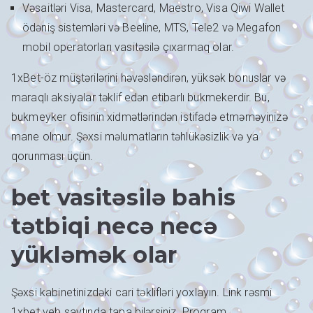
Vəsaitləri Visa, Mastercard, Maestro, Visa Qiwi Wallet
ödəniş sistemləri və Beeline, MTS, Tele2 və Megafon
mobil operatorları vasitəsilə çıxarmaq olar.
1xBet-öz müştərilərini həvəsləndirən, yüksək bonuslar və
maraqlı aksiyalar təklif edən etibarlı bukmekerdir. Bu,
bukmeyker ofisinin xidmətlərindən istifadə etməməyinizə
mane olmur. Şəxsi məlumatların təhlükəsizlik və ya
qorunması üçün.
bet vasitəsilə bahis
tətbiqi necə necə
yükləmək olar
Şəxsi kabinetinizdəki cari təklifləri yoxlayın. Link rəsmi
1xbet veb saytında tapa bilərsiniz. Proqram