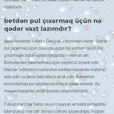
cashback.
betdən pul çıxarmaq üçün nə
qədər vaxt lazımdır?
Şəxsi hesabda 1xBet « Geri çək » düyməsini basın. Sonra,
pul çıxarmaq üçün ozuvuze uygun bir yontem seçin.Pul
çıxarmağın bütün yolları haqqında melumat alin.
Bonuslardan yararlanmaq üçün saytimizi ziyarət edin
Mərclər 1xBet,mövcud bonus təklifləri haqqında məlumat
əldə edin və əlavə təlimatlara əməl edin. Bukmeker
kontorlarında pul qazanmaq kifayət qədər asandir. Bu
məsələ haqqında ətraflı burada oxuya bilərsiniz.
Pulsuz mərc hər hansı və ya müəyyən əmsalla yerləşdirilə
bilən pulsuz mərcdir. Bonus mərcini qazandıqda, müştəri