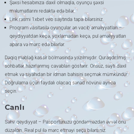
Şəxsi hesabınıza daxil olmaqla, oyunçu şəxsi
məlumatlarını redaktə edə bilər.
Link rəsmi 1xbet veb saytında tapa bilərsiniz.
Proqram vasitəsilə oyunçular ən vacib əməliyyatları –
qeydiyyatdan keçə, yoxlamadan keçə, pul əməliyyatları
apara və mərc edə bilərlər.
Dəqiq məbləğ kassir bölməsində yazılmışdır. Quraşdırılmış
söhbətlər hazırlanmış cavabları göstərir. Onsuz, saytı daxil
etmək və siyahıdan bir idman bahisini seçmək mümkündür.
Doğrulama üçün faydalı olacaq sənəd növünü ayrıca
seçin.
Canlı
Səhv qeydiyyat – Pasportunuzu göndərməzdən əvvəl onu
düzəldin. Real pul ilə mərc etməyi seçə bilərsiniz.