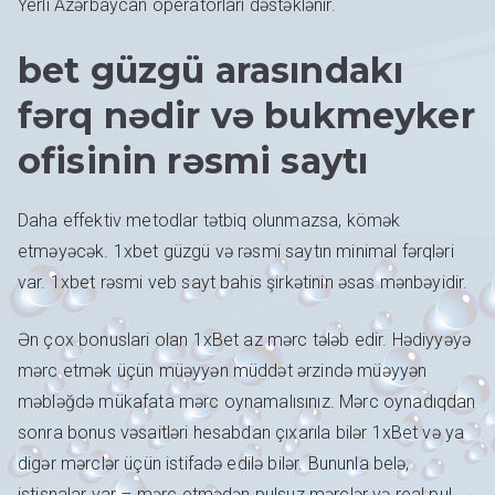
Yerli Azərbaycan operatorları dəstəklənir.
bet güzgü arasındakı
fərq nədir və bukmeyker
ofisinin rəsmi saytı
Daha effektiv metodlar tətbiq olunmazsa, kömək
etməyəcək. 1xbet güzgü və rəsmi saytın minimal fərqləri
var. 1xbet rəsmi veb sayt bahis şirkətinin əsas mənbəyidir.
Ən çox bonuslari olan 1xBet az mərc tələb edir. Hədiyyəyə
mərc etmək üçün müəyyən müddət ərzində müəyyən
məbləğdə mükafata mərc oynamalısınız. Mərc oynadıqdan
sonra bonus vəsaitləri hesabdan çıxarıla bilər 1xBet və ya
digər mərclər üçün istifadə edilə bilər. Bununla belə,
istisnalar var – mərc etmədən pulsuz mərclər və real pul