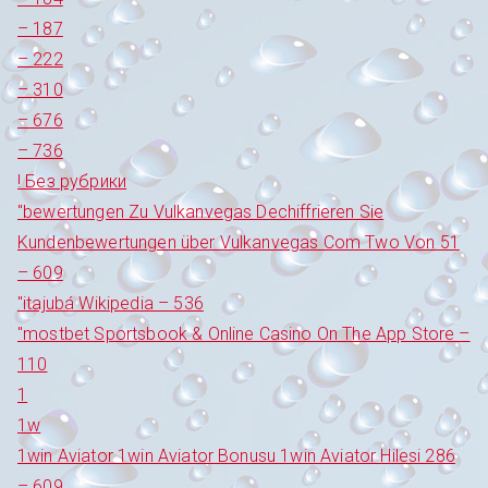
– 187
– 222
– 310
– 676
– 736
! Без рубрики
"bewertungen Zu Vulkanvegas Dechiffrieren Sie
Kundenbewertungen über Vulkanvegas Com Two Von 51
– 609
"itajubá Wikipedia – 536
"‎mostbet Sportsbook & Online Casino On The App Store –
110
1
1w
1win Aviator 1win Aviator Bonusu 1win Aviator Hilesi 286
– 609