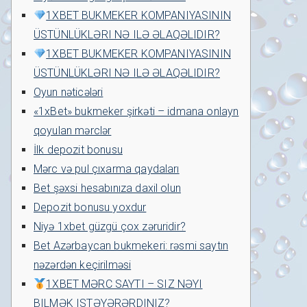
1XBET BUKMEKER KOMPANIYASININ
ÜSTÜNLÜKLƏRI NƏ ILƏ ƏLAQƏLIDIR?
1XBET BUKMEKER KOMPANIYASININ
ÜSTÜNLÜKLƏRI NƏ ILƏ ƏLAQƏLIDIR?
Oyun nəticələri
«1xBet» bukmeker şirkəti – idmana onlayn
qoyulan mərclər
İlk depozit bonusu
Mərc və pul çıxarma qaydaları
Bet şəxsi hesabınıza daxil olun
Depozit bonusu yoxdur
Niyə 1xbet güzgü çox zəruridir?
Bet Azərbaycan bukmekeri: rəsmi saytın
nəzərdən keçirilməsi
1XBET MƏRC SAYTI – SIZ NƏYI
BILMƏK ISTƏYƏRƏRDINIZ?