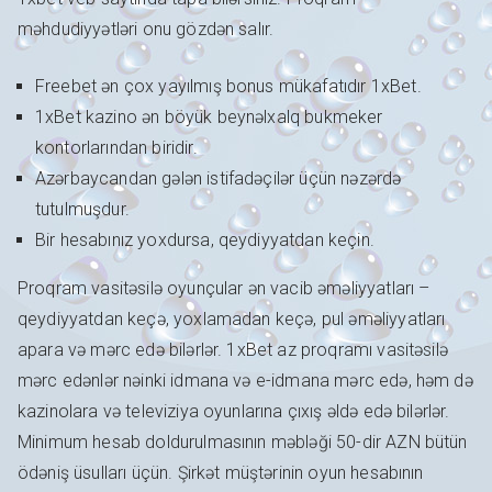
məhdudiyyətləri onu gözdən salır.
Freebet ən çox yayılmış bonus mükafatıdır 1xBet.
1xBet kazino ən böyük beynəlxalq bukmeker
kontorlarından biridir.
Azərbaycandan gələn istifadəçilər üçün nəzərdə
tutulmuşdur.
Bir hesabınız yoxdursa, qeydiyyatdan keçin.
Proqram vasitəsilə oyunçular ən vacib əməliyyatları –
qeydiyyatdan keçə, yoxlamadan keçə, pul əməliyyatları
apara və mərc edə bilərlər. 1xBet az proqramı vasitəsilə
mərc edənlər nəinki idmana və e-idmana mərc edə, həm də
kazinolara və televiziya oyunlarına çıxış əldə edə bilərlər.
Minimum hesab doldurulmasının məbləği 50-dir AZN bütün
ödəniş üsulları üçün. Şirkət müştərinin oyun hesabının