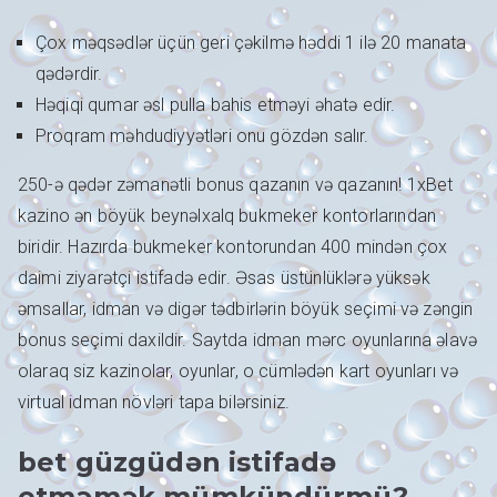
Çox məqsədlər üçün geri çəkilmə həddi 1 ilə 20 manata
qədərdir.
Həqiqi qumar əsl pulla bahis etməyi əhatə edir.
Proqram məhdudiyyətləri onu gözdən salır.
250-ə qədər zəmanətli bonus qazanın və qazanın! 1xBet
kazino ən böyük beynəlxalq bukmeker kontorlarından
biridir. Hazırda bukmeker kontorundan 400 mindən çox
daimi ziyarətçi istifadə edir. Əsas üstünlüklərə yüksək
əmsallar, idman və digər tədbirlərin böyük seçimi və zəngin
bonus seçimi daxildir. Saytda idman mərc oyunlarına əlavə
olaraq siz kazinolar, oyunlar, o cümlədən kart oyunları və
virtual idman növləri tapa bilərsiniz.
bet güzgüdən istifadə
etməmək mümkündürmü?