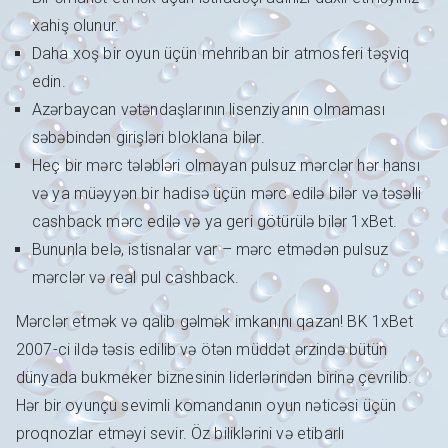
xahiş olunur.
Daha xoş bir oyun üçün mehriban bir atmosferi təşviq
edin.
Azərbaycan vətəndaşlarının lisenziyanın olmaması
səbəbindən girişləri bloklana bilər.
Heç bir mərc tələbləri olmayan pulsuz mərclər hər hansı
və ya müəyyən bir hadisə üçün mərc edilə bilər və təsəlli
cashback mərc edilə və ya geri götürülə bilər 1xBet.
Bununla belə, istisnalar var – mərc etmədən pulsuz
mərclər və real pul cashback.
Mərclər etmək və qalib gəlmək imkanını qazan! BK 1xBet
2007-ci ildə təsis edilib və ötən müddət ərzində bütün
dünyada bukmeker biznesinin liderlərindən birinə çevrilib.
Hər bir oyunçu sevimli komandanın oyun nəticəsi üçün
proqnozlar etməyi sevir. Öz biliklərini və etibarlı