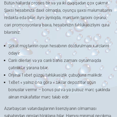
Bütün hallarda proses bir və ya iki dəqiqədən çox çəkmir.
Şəxsi hesabınıza daxil olmaqla, oyunçu şəxsi məlumatlarını
redaktə edə bilər. Ayrı-ayrılıqda, mərclərin tarixini öyrənə,
cari promosyonlara baxa, hesabınızın təhlükəsizliyini qura
bilərsiniz.
Şirkət müştərinin oyun hesabının doldurulması xərclərini
ödəyir.
Canlı dilerləri və ya canlı bahis zamanı oynamaqda
çətinliklər yarana bilər.
Orijinal 1xbet güzgü təhlükəsizlik çubuğuna malikdir.
1xBet « yalnız ona görə » təkrar depozitlər üçün
bonuslar vermir – bonus pul və ya pulsuz mərc şəklində
alınan mükafatlar mərc tələb edir.
Azərbaycan vətəndaşlarının lisenziyanın olmaması
səbəbindən girişləri bloklana bilər. Hamısı minimal gecikmə