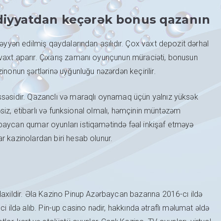
diyyatdan keçərək bonus qazanın
əyyən edilmiş qaydalarından asılıdır. Çox vaxt depozit dərhal
vaxt aparır. Çıxarış zamanı oyunçunun müraciəti, bonusun
nonun şərtlərinə uyğunluğu nəzərdən keçirilir.
ssəsidir. Qazanclı və maraqlı oynamaq üçün yalnız yüksək
kəsiz, etibarlı və funksional olmalı, həmçinin müntəzəm
baycan qumar oyunları istiqamətində fəal inkişaf etməyə
r kazinolardan biri hesab olunur.
axildir. Əla Kazino Pinup Azərbaycan bazarına 2016-cı ildə
7-ci ildə alıb. Pin-up casino nədir, hakkında ətraflı məlumat əldə