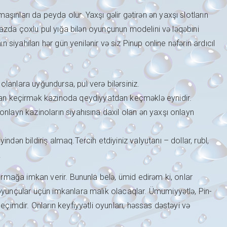
ınları da peyda olur. Yaxşı gəlir gətirən ən yaxşı slotların
ihazda çoxlu pul yığa bilən oyunçunun modelini və ləqəbini
 siyahıları hər gün yenilənir və siz Pinup online nəfərin ardıcıl
lanlara uyğundursa, pul verə bilərsiniz.
n keçirmək kazinoda qeydiyyatdan keçməklə eynidir.
onlayn kazinoların siyahısına daxil olan ən yaxşı onlayn
indən bildiriş almaq.Tercih etdiyiniz valyutanı – dollar, rubl,
.
ırmağa imkan verir. Bununla belə, ümid edirəm ki, onlar
oyunçular üçün imkanlara malik olacaqlar. Ümumiyyətlə, Pin-
eçimdir. Onların keyfiyyətli oyunları, həssas dəstəyi və