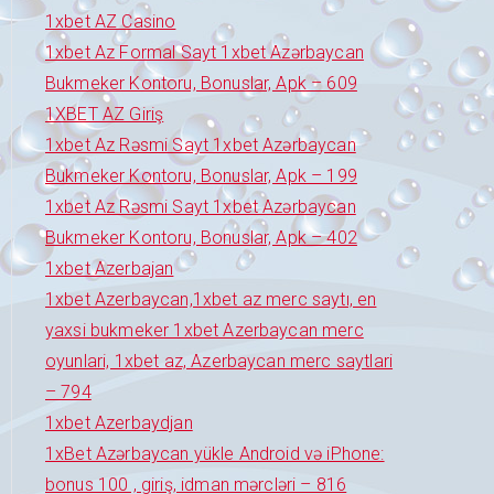
1xbet AZ Casino
1xbet Az Formal Sayt 1xbet Azərbaycan
Bukmeker Kontoru, Bonuslar, Apk – 609
1XBET AZ Giriş
1xbet Az Rəsmi Sayt 1xbet Azərbaycan
Bukmeker Kontoru, Bonuslar, Apk – 199
1xbet Az Rəsmi Sayt 1xbet Azərbaycan
Bukmeker Kontoru, Bonuslar, Apk – 402
1xbet Azerbajan
1xbet Azerbaycan,1xbet az merc saytı, en
yaxsi bukmeker 1xbet Azerbaycan merc
oyunlari, 1xbet az, Azerbaycan merc saytlari
– 794
1xbet Azerbaydjan
1xBet Azərbaycan yükle Android və iPhone:
bonus 100 , giriş, idman mərcləri – 816