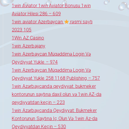
1win Aviator 1win Aviator Bonusu 1win
Aviator Hilesi 286 – 609
1win aviator Azerbaycan
rəsmi saytı
2023 105
1Win AZ Casino
1win Azerbajany
1win Azerbaycan Müqəddimə Login Və
Qeydiyyat Yukle – 974
1win Azerbaycan Müqəddimə Login Və
Qeydiyyat Yukle 258 1168 Publishing – 757
1win Azərbaycanda qeydiyyat: bukmeker
kontorunun saytına daxil olun və 1win AZ-da
qeydiyyatdan keçin – 223
1win Azərbaycanda Qeydiyyat: Bukmeker
Kontorunun Saytına Iç Olun Və 1win Az-da
Qeydiyyatdan Keçin – 530