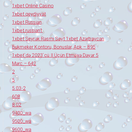
1xbet Online Casino
1xbet qeydiyyat
1xbet Russian
1xbet russian1
1xbet Seyrək Rəsmi Sayt 1xbet Azərbaycan
Bukmeker Kontoru, Bonuslar, Apk – 895
1xbet`də 2023`cü Il Üçün Etməyə Dəyər 5
Mərc – 642
2
5
5.03-2
608
8.02
9400_wa
9500_wa
9600_wa