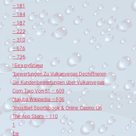
– 181
– 184
– 187
– 222
– 310
– 676
– 736
! Без рубрики
"bewertungen Zu Vulkanvegas Dechiffrieren
Sie Kundenbewertungen über Vulkanvegas
Com Two Von 51 – 609
"itajubá Wikipedia – 536
"‎mostbet Sportsbook & Online Casino On
The App Store – 110
1
1w