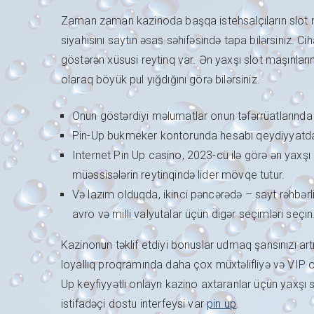
Zaman zaman kazinoda başqa istehsalçıların slot maş
siyahısını saytın əsas səhifəsində tapa bilərsiniz. C
göstərən xüsusi reytinq var. Ən yaxşı slot maşınlarının
olaraq böyük pul yığdığını görə bilərsiniz.
Onun göstərdiyi məlumatlar onun təfərrüatlarında o
Pin-Up bukmeker kontorunda hesabı qeydiyyatda
Internet Pin Up casino, 2023-cü ilə görə ən yaxşı 
müəssisələrin reytinqində lider mövqe tutur.
Və lazım olduqda, ikinci pəncərədə – sayt rəhbərliy
avro və milli valyutalar üçün digər seçimləri seçin
Kazinonun təklif etdiyi bonuslar udmaq şansınızı art
loyallıq proqramında daha çox müxtəlifliyə və VIP 
Up keyfiyyətli onlayn kazino axtaranlar üçün yaxşı s
istifadəçi dostu interfeysi var
pin up
.