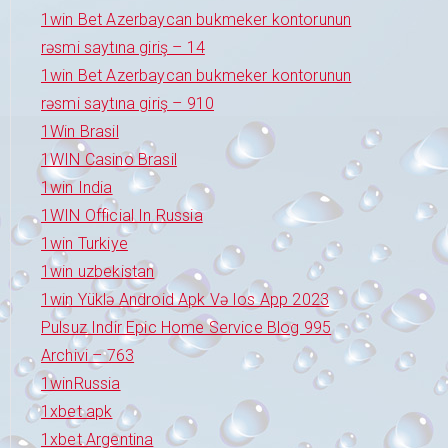
1win Bet Azerbaycan bukmeker kontorunun
rəsmi saytına giriş – 14
1win Bet Azerbaycan bukmeker kontorunun
rəsmi saytına giriş – 910
1Win Brasil
1WIN Casino Brasil
1win India
1WIN Official In Russia
1win Turkiye
1win uzbekistan
1win Yüklə Android Apk Və Ios App 2023
Pulsuz Indir Epic Home Service Blog 995
Archivi – 763
1winRussia
1xbet apk
1xbet Argentina