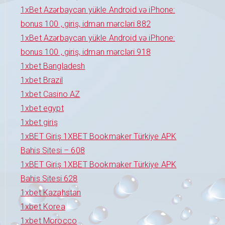
1xBet Azərbaycan yükle Android və iPhone:
bonus 100 , giriş, idman mərcləri 882
1xBet Azərbaycan yükle Android və iPhone:
bonus 100 , giriş, idman mərcləri 918
1xbet Bangladesh
1xbet Brazil
1xbet Casino AZ
1xbet egypt
1xbet giriş
1xBET Giriş 1XBET Bookmaker Türkiye APK
Bahis Sitesi – 608
1xBET Giriş 1XBET Bookmaker Türkiye APK
Bahis Sitesi 628
1xbet Kazahstan
1xbet Korea
1xbet Morocco