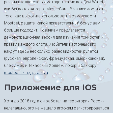
различных платежных методов, таких как Qiwi Wallet
или банковская карта MasterCard. В зависимости от
того, как вы хотите использовать возможности
Mostbet, решите, какой приветственный бонус вам
больше подходит. Новичкам предлагается
демонстрационная версия для изучения тонкостей и
правил каждого слота. Любители карточных игр
найдут здесь несколько разновидностей рулетки
(русская, европейская, французская, американская),
блек джек и Техасский Холдем, покер и баккару
mostbet uz registratsiya
.
Приложение для IOS
Хотя до 2018 года он работал на территории России
нелегально, это не мешало игрокам регистрироваться