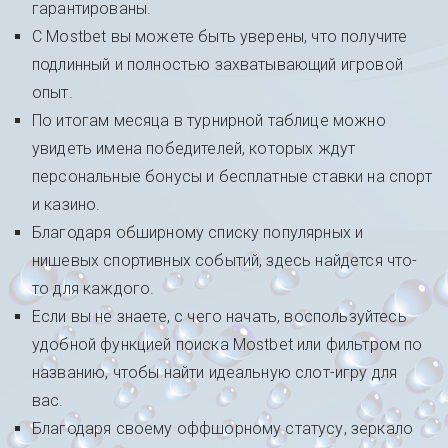
гарантированы.
С Mostbet вы можете быть уверены, что получите
подлинный и полностью захватывающий игровой
опыт.
По итогам месяца в турнирной таблице можно
увидеть имена победителей, которых ждут
персональные бонусы и бесплатные ставки на спорт
и казино.
Благодаря обширному списку популярных и
нишевых спортивных событий, здесь найдется что-
то для каждого.
Если вы не знаете, с чего начать, воспользуйтесь
удобной функцией поиска Mostbet или фильтром по
названию, чтобы найти идеальную слот-игру для
вас.
Благодаря своему оффшорному статусу, зеркало