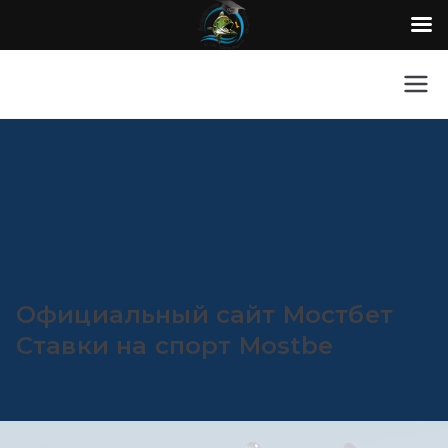
Aller
au
contenu
Официальный сайт Мостбет
Ставки на спорт Mostbe