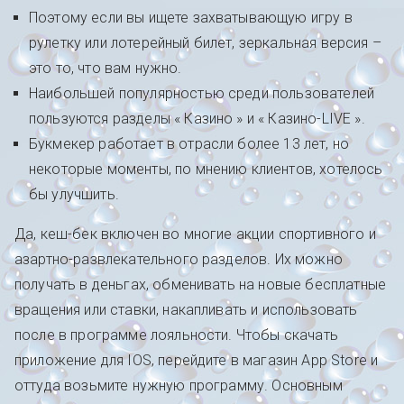
Поэтому если вы ищете захватывающую игру в
рулетку или лотерейный билет, зеркальная версия –
это то, что вам нужно.
Наибольшей популярностью среди пользователей
пользуются разделы « Казино » и « Казино-LIVE ».
Букмекер работает в отрасли более 13 лет, но
некоторые моменты, по мнению клиентов, хотелось
бы улучшить.
Да, кеш-бек включен во многие акции спортивного и
азартно-развлекательного разделов. Их можно
получать в деньгах, обменивать на новые бесплатные
вращения или ставки, накапливать и использовать
после в программе лояльности. Чтобы скачать
приложение для IOS, перейдите в магазин App Store и
оттуда возьмите нужную программу. Основным