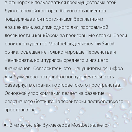
в офшорах и пользоваться преимуществами этой
букмекерской конторы. Активность клиентов
поддерживается постоянными бесплатными
вращениями, акциями одного дня, программой
лояльности и кэшбэком за проигранные ставки. Среди
своих конкурентов Mostbet выделяется глубиной
рынка, освещая не только мировые Первенства и
Чемпионаты, но и турниры среднего и низшего
дивизионов. Согласитесь, это – внушительная цифра
для букмекера, который основную деятельность
развернул в странах постсоветского пространства.
Основной упор компания делает на развитие
спортивного беттинга на территории постсоветского
пространства.
В мире онлайн-букмекеров Mostbet является