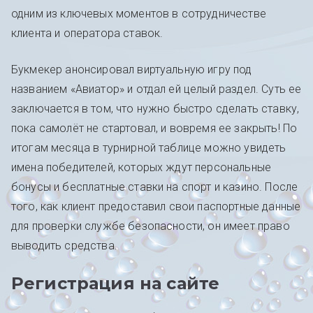
одним из ключевых моментов в сотрудничестве
клиента и оператора ставок.
Букмекер анонсировал виртуальную игру под
названием «Авиатор» и отдал ей целый раздел. Суть ее
заключается в том, что нужно быстро сделать ставку,
пока самолёт не стартовал, и вовремя ее закрыть! По
итогам месяца в турнирной таблице можно увидеть
имена победителей, которых ждут персональные
бонусы и бесплатные ставки на спорт и казино. После
того, как клиент предоставил свои паспортные данные
для проверки службе безопасности, он имеет право
выводить средства.
Регистрация на сайте