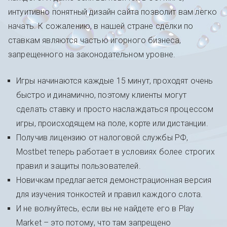
интуитивно понятный дизайн сайта позволит вам легко
начать. К сожалению, в нашей стране сделки по
ставкам являются частью игорного бизнеса,
запрещенного на законодательном уровне.
Игры начинаются каждые 15 минут, проходят очень
быстро и динамично, поэтому клиенты могут
сделать ставку и просто наслаждаться процессом
игры, происходящем на поле, корте или дистанции.
Получив лицензию от налоговой службы РФ,
Mostbet теперь работает в условиях более строгих
правил и защиты пользователей.
Новичкам предлагается демонстрационная версия
для изучения тонкостей и правил каждого слота.
И не волнуйтесь, если вы не найдете его в Play
Market – это потому, что там запрещено