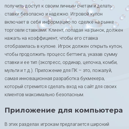
получить доступ к своим личным счетам и делать
ставки безопасно и надежно. Игровой купон
включает в себя информацию по сделке на рынке
торговли ставками. Клиент, попадая на рынок, должен
нажать на коэффициент, чтобы его ставка
отобразилась в купоне. Игрок должен открыть купон,
чтобы продолжить процесс беттинга, указав сумму
ставки и ее тип (экспресс, ординар, цепочка, комби,
мульти и т.д.). Приложение для ПК – это, пожалуй,
самая инновационная разработка букмекера,
который стремится сделать вход на сайт для своих
клиентов максимально безопасным.
Приложение для компьютера
В этих разделах игрокам предлагается широкий