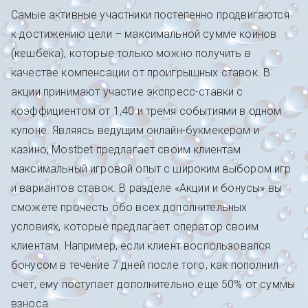
Самые активные участники постепенно продвигаются
к достижению цели – максимальной сумме коинов
(кешбека), которые только можно получить в
качестве компенсации от проигрышных ставок. В
акции принимают участие экспресс-ставки с
коэффициентом от 1,40 и тремя событиями в одном
купоне. Являясь ведущим онлайн-букмекером и
казино, Mostbet предлагает своим клиентам
максимальный игровой опыт с широким выбором игр
и вариантов ставок. В разделе «Акции и бонусы» вы
сможете прочесть обо всех дополнительных
условиях, которые предлагает оператор своим
клиентам. Например, если клиент воспользовался
бонусом в течение 7 дней после того, как пополнил
счет, ему поступает дополнительно еще 50% от суммы
взноса.