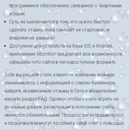
программное обеспечение, связанное с азартными
играми.
Суть ее заключается в том, что нужно быстро
сделать ставку, пока самолёт не стартовал, и
вовремя ее закрыть!
Доступное для устройств на базе iOS и Android,
приложение Мостбет предлагает все возможности
официального сайта в легкодоступном формате.
Если вы решили стать клиентом компании, вначале
ознакомьтесь с информацией о самом букмекере,
найдите независимые отзывы в Сети и внимательно
изучите раздел FAQ. Однако, чтобы начать играть на
реальные деньги, регистрация и пополнение счета
являются обязательными. Процесс регистрации прост,
и пользователи могут пополнить свой счет с помощью