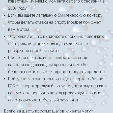
известным именем с момента своего основания в
2009 году.
Если вы ищете легальную букмекерскую контору,
чтобы делать ставки на спорт, Mostbet поможет
вам в этом.
Это означает, что вы можете спокойно пополнять
счет, делать ставки и выводить деньги, не
раскрывая своей личности.
После того, как клиент предоставил свои
паспортные данные для проверки службе
безопасности, он имеет право выводить средства.
Победителя в электронных видах спорта выбирает
ГСС – генератор случайных чисел, поэтому вы никак
не сможете повлиять на ход происходящего или
спрогнозировать будущий результат.
Всего за шесть простых шагов клиенты могут