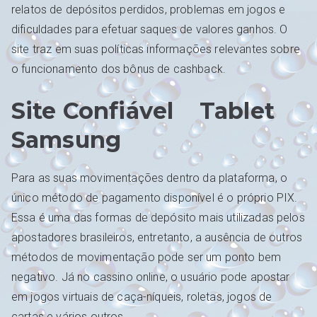
relatos de depósitos perdidos, problemas em jogos e
dificuldades para efetuar saques de valores ganhos. O
site traz em suas políticas informações relevantes sobre
o funcionamento dos bônus de cashback.
Site Confiável Tablet
Samsung
Para as suas movimentações dentro da plataforma, o
único método de pagamento disponível é o próprio PIX.
Essa é uma das formas de depósito mais utilizadas pelos
apostadores brasileiros, entretanto, a ausência de outros
métodos de movimentação pode ser um ponto bem
negativo. Já no cassino online, o usuário pode apostar
em jogos virtuais de caça-níqueis, roletas, jogos de
cartas e vários outros.