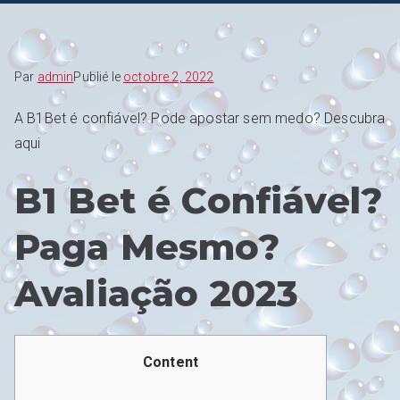
Par
admin
Publié le
octobre 2, 2022
A B1Bet é confiável? Pode apostar sem medo? Descubra
aqui
B1 Bet é Confiável?
Paga Mesmo?
Avaliação 2023
Content