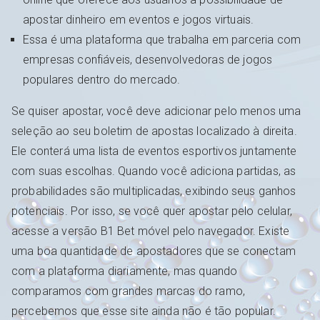
apostar dinheiro em eventos e jogos virtuais.
Essa é uma plataforma que trabalha em parceria com
empresas confiáveis, desenvolvedoras de jogos
populares dentro do mercado.
Se quiser apostar, você deve adicionar pelo menos uma
seleção ao seu boletim de apostas localizado à direita.
Ele conterá uma lista de eventos esportivos juntamente
com suas escolhas. Quando você adiciona partidas, as
probabilidades são multiplicadas, exibindo seus ganhos
potenciais. Por isso, se você quer apostar pelo celular,
acesse a versão B1 Bet móvel pelo navegador. Existe
uma boa quantidade de apostadores que se conectam
com a plataforma diariamente, mas quando
comparamos com grandes marcas do ramo,
percebemos que esse site ainda não é tão popular.