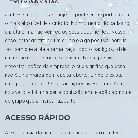
mesmo seus clientes.
Junte-se à B1Bet Brasil hoje e aposte em esportes com
o mais alto nível de conforto. No momento do cadastro,
a plataforma não verifica os seus documentos. Nesse
caso, estar dentro de um grupo é algo positivo, porque
faz com que a plataforma traga todo o background de
um nome maior e mais experiente. Não é possível
encontrar ações da empresa, o que significa que essa
não é uma marca com capital aberto. Embora exista
uma página de B1 Bet reclamações no Reclame Aqui, é
notável que há uma certa confusão em relação ao nome
do grupo que a marca faz parte.
ACESSO RÁPIDO
A experiência do usuário é enriquecida com um design