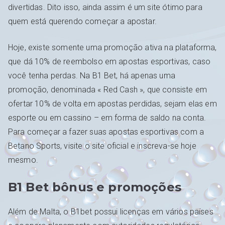
divertidas. Dito isso, ainda assim é um site ótimo para
quem está querendo começar a apostar.
Hoje, existe somente uma promoção ativa na plataforma,
que dá 10% de reembolso em apostas esportivas, caso
você tenha perdas. Na B1 Bet, há apenas uma
promoção, denominada « Red Cash », que consiste em
ofertar 10% de volta em apostas perdidas, sejam elas em
esporte ou em cassino – em forma de saldo na conta.
Para começar a fazer suas apostas esportivas com a
Betano Sports, visite o site oficial e inscreva-se hoje
mesmo.
B1 Bet bônus e promoções
Além de Malta, o B1bet possui licenças em vários países