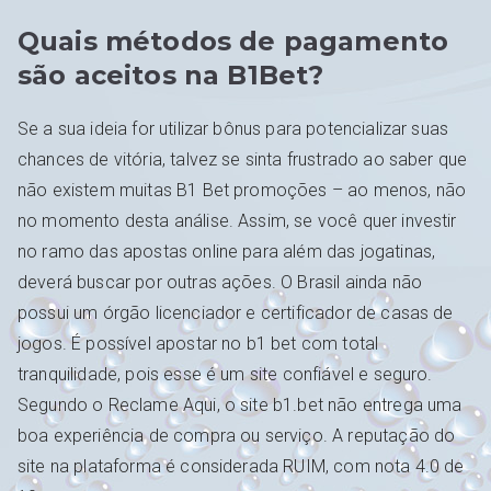
Quais métodos de pagamento
são aceitos na B1Bet?
Se a sua ideia for utilizar bônus para potencializar suas
chances de vitória, talvez se sinta frustrado ao saber que
não existem muitas B1 Bet promoções – ao menos, não
no momento desta análise. Assim, se você quer investir
no ramo das apostas online para além das jogatinas,
deverá buscar por outras ações. O Brasil ainda não
possui um órgão licenciador e certificador de casas de
jogos. É possível apostar no b1 bet com total
tranquilidade, pois esse é um site confiável e seguro.
Segundo o Reclame Aqui, o site b1.bet não entrega uma
boa experiência de compra ou serviço. A reputação do
site na plataforma é considerada RUIM, com nota 4.0 de