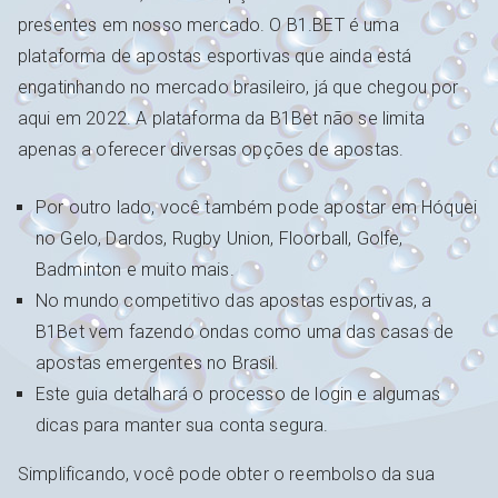
presentes em nosso mercado. O B1.BET é uma
plataforma de apostas esportivas que ainda está
engatinhando no mercado brasileiro, já que chegou por
aqui em 2022. A plataforma da B1Bet não se limita
apenas a oferecer diversas opções de apostas.
Por outro lado, você também pode apostar em Hóquei
no Gelo, Dardos, Rugby Union, Floorball, Golfe,
Badminton e muito mais.
No mundo competitivo das apostas esportivas, a
B1Bet vem fazendo ondas como uma das casas de
apostas emergentes no Brasil.
Este guia detalhará o processo de login e algumas
dicas para manter sua conta segura.
Simplificando, você pode obter o reembolso da sua