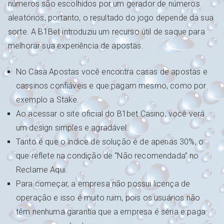
números são escolhidos por um gerador de números
aleatórios, portanto, o resultado do jogo depende da sua
sorte. A B1Bet introduziu um recurso útil de saque para
melhorar sua experiência de apostas.
No Casa Apostas você encontra casas de apostas e
cassinos confiáveis e que pagam mesmo, como por
exemplo a Stake.
Ao acessar o site oficial do B1bet Casino, você verá
um design simples e agradável.
Tanto é que o índice de solução é de apenas 30%, o
que reflete na condição de “Não recomendada” no
Reclame Aqui.
Para começar, a empresa não possui licença de
operação e isso é muito ruim, pois os usuários não
têm nenhuma garantia que a empresa é séria e paga