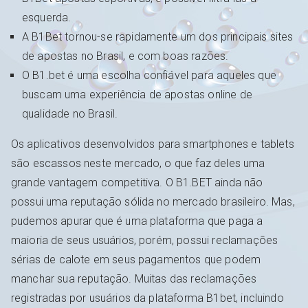
esquerda.
A B1Bet tornou-se rapidamente um dos principais sites
de apostas no Brasil, e com boas razões.
O B1.bet é uma escolha confiável para aqueles que
buscam uma experiência de apostas online de
qualidade no Brasil.
Os aplicativos desenvolvidos para smartphones e tablets
são escassos neste mercado, o que faz deles uma
grande vantagem competitiva. O B1.BET ainda não
possui uma reputação sólida no mercado brasileiro. Mas,
pudemos apurar que é uma plataforma que paga a
maioria de seus usuários, porém, possui reclamações
sérias de calote em seus pagamentos que podem
manchar sua reputação. Muitas das reclamações
registradas por usuários da plataforma B1bet, incluindo