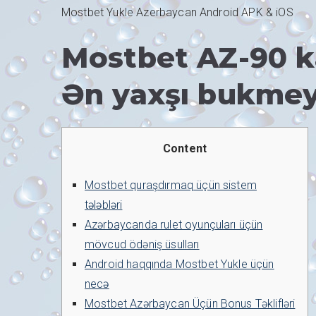
Mostbet Yukle Azerbaycan Android APK & iOS
Mostbet AZ-90 k
Ən yaxşı bukmey
Content
Mostbet quraşdırmaq üçün sistem
tələbləri
Azərbaycanda rulet oyunçuları üçün
mövcud ödəniş üsulları
Android haqqında Mostbet Yukle üçün
necə
Mostbet Azərbaycan Üçün Bonus Təklifləri