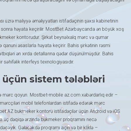
 üzrə maliyyə əməliyyatları istifadəçinin şəxsi kabinetinin
ən sonra həyata keçirilir. MostBet Azərbaycanda ən böyük xoş
 bukmeker kontorudur. Şirkət beynəlxalq mərc və qumar
ə qanuni əsaslarla həyata keçirir. Bahis şirkətinin rəsmi
tətbiqləri ən xırda detallarına qədər düşünülmüşdür. Bahis
ir səhifəlik interfeys texnologiyasıdır.
üçün sistem tələbləri
 və mərc qoyun. Mostbet-mobile az.com xəbərdarlıq edir –
ərcçiləri mobil telefonlardan istifadə edərək mərc
bet AZ bukmeker kontoru istifadəçilər üçün Android və iOS
 ya üç dəqiqə ərzində bukmeker proqramını necə
dəcəyik. Gələcəkdə proqramı açın və bir kliklə –