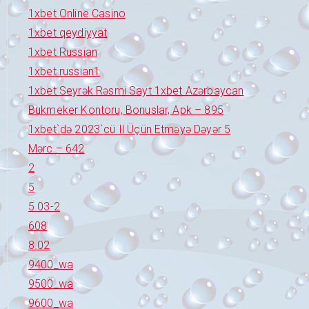
1xbet Online Casino
1xbet qeydiyyat
1xbet Russian
1xbet russian1
1xbet Seyrək Rəsmi Sayt 1xbet Azərbaycan
Bukmeker Kontoru, Bonuslar, Apk – 895
1xbet`də 2023`cü Il Üçün Etməyə Dəyər 5
Mərc – 642
2
5
5.03-2
608
8.02
9400_wa
9500_wa
9600_wa