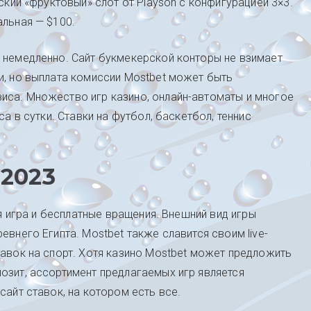
ский «фруктовый» слот от Playson с конфигурацией 3×3.
альная — $100.
 немедленно. Сайт букмекерской конторы не взимает
и, но выплата комиссии Mostbet может быть
иса. Множество игр казино, онлайн-автоматы и многое
са в сутки. Ставки на футбол, баскетбол, теннис
 2023
ая игра и бесплатные вращения. Внешний вид игры
евнего Египта. Mostbet также славится своим live-
тавок на спорт. Хотя казино Mostbet может предложить
озит, ассортимент предлагаемых игр является
сайт ставок, на котором есть все.