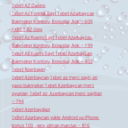
1xbet AZ Casino
1xbet Az Formal Sayt 1xbet Azərbaycan
Bukmeker Kontoru, Bonuslar, Apk – 609
1XBET AZ Giriş
1xbet Az Rəsmi Sayt 1xbet Azərbaycan
Bukmeker Kontoru, Bonuslar, Apk – 199
1xbet Az Rəsmi Sayt 1xbet Azərbaycan
Bukmeker Kontoru, Bonuslar, Apk – 402
1xbet Azerbajan
1xbet Azerbaycan,1xbet az merc saytı, en
yaxsi bukmeker 1xbet Azerbaycan merc
oyunlari, 1xbet az, Azerbaycan merc saytlari
– 794
1xbet Azerbaydjan
1xBet Azərbaycan yükle Android və iPhone:
bonus 100 , giriş, idman mərcləri – 816