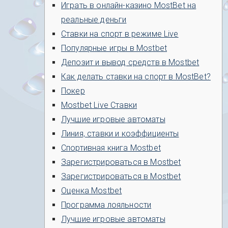
Играть в онлайн-казино MostBet на
реальные деньги
Ставки на спорт в режиме Live
Популярные игры в Mostbet
Депозит и вывод средств в Mostbet
Как делать ставки на спорт в MostBet?
Покер
Mostbet Live Ставки
Лучшие игровые автоматы
Линия, ставки и коэффициенты
Спортивная книга Mostbet
Зарегистрироваться в Mostbet
Зарегистрироваться в Mostbet
Оценка Mostbet
Программа лояльности
Лучшие игровые автоматы