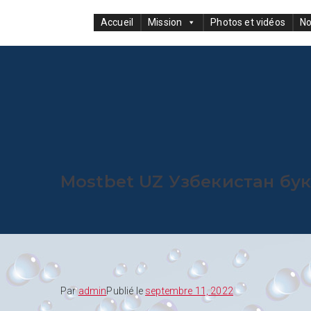
Aller
Accueil
Mission
Photos et vidéos
No
au
L'Académie de pêche
L'Académie de pêche du Lac Saint-Pierre contribue 
contenu
Mostbet UZ Узбекистан бу
Par
admin
Publié le
septembre 11, 2022