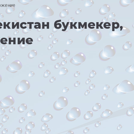
ложение
екистан букмекер,
жение