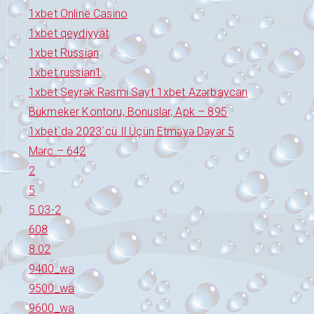
1xbet Online Casino
1xbet qeydiyyat
1xbet Russian
1xbet russian1
1xbet Seyrək Rəsmi Sayt 1xbet Azərbaycan
Bukmeker Kontoru, Bonuslar, Apk – 895
1xbet`də 2023`cü Il Üçün Etməyə Dəyər 5
Mərc – 642
2
5
5.03-2
608
8.02
9400_wa
9500_wa
9600_wa