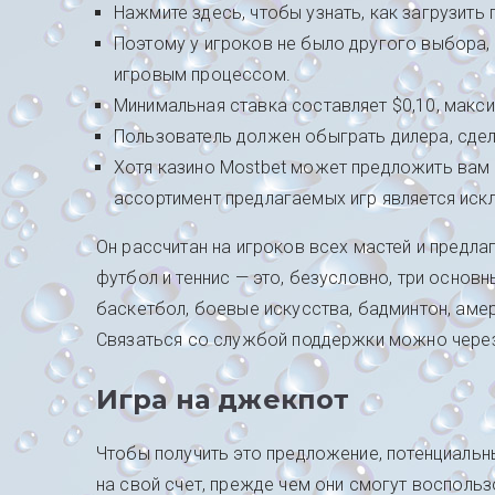
Нажмите здесь, чтобы узнать, как загрузить
Поэтому у игроков не было другого выбора,
игровым процессом.
Минимальная ставка составляет $0,10, макс
Пользователь должен обыграть дилера, сдела
Хотя казино Mostbet может предложить вам 
ассортимент предлагаемых игр является иск
Он рассчитан на игроков всех мастей и предла
футбол и теннис — это, безусловно, три основн
баскетбол, боевые искусства, бадминтон, амер
Связаться со службой поддержки можно через
Игра на джекпот
Чтобы получить это предложение, потенциальн
на свой счет, прежде чем они смогут восполь