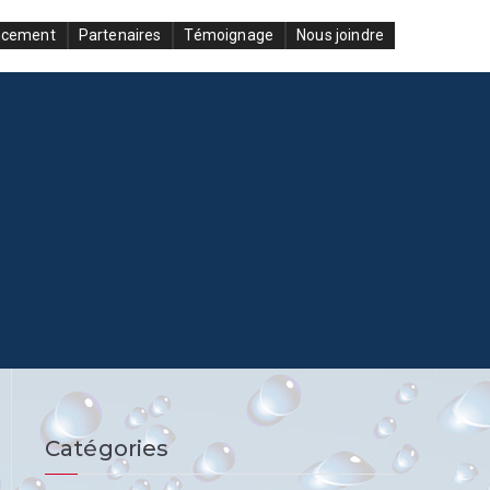
ncement
Partenaires
Témoignage
Nous joindre
Catégories