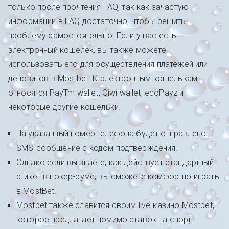
только после прочтения FAQ, так как зачастую
информации в FAQ достаточно, чтобы решить
проблему самостоятельно. Если у вас есть
электронный кошелек, вы также можете
использовать его для осуществления платежей или
депозитов в Mostbet. К электронным кошелькам
относятся PayTm wallet, Qiwi wallet, ecoPayz и
некоторые другие кошельки.
На указанный номер телефона будет отправлено
SMS-сообщение с кодом подтверждения.
Однако если вы знаете, как действует стандартный
этикет в покер-руме, вы сможете комфортно играть
в MostBet.
Mostbet также славится своим live-казино Mostbet,
которое предлагает помимо ставок на спорт.