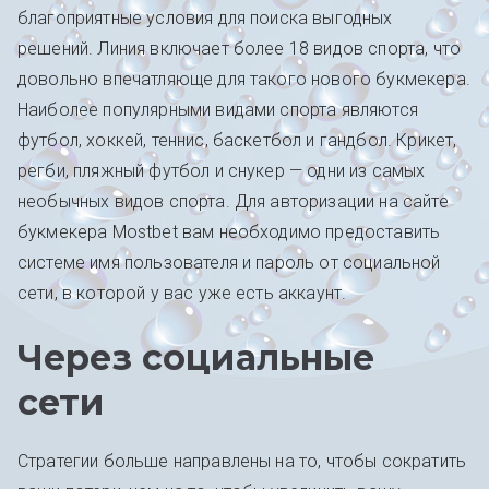
благоприятные условия для поиска выгодных
решений. Линия включает более 18 видов спорта, что
довольно впечатляюще для такого нового букмекера.
Наиболее популярными видами спорта являются
футбол, хоккей, теннис, баскетбол и гандбол. Крикет,
регби, пляжный футбол и снукер — одни из самых
необычных видов спорта. Для авторизации на сайте
букмекера Mostbet вам необходимо предоставить
системе имя пользователя и пароль от социальной
сети, в которой у вас уже есть аккаунт.
Через социальные
сети
Стратегии больше направлены на то, чтобы сократить