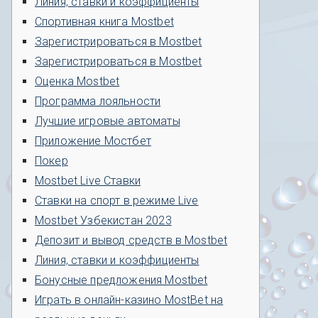
Линия, ставки и коэффициенты
Спортивная книга Mostbet
Зарегистрироваться в Mostbet
Зарегистрироваться в Mostbet
Оценка Mostbet
Программа лояльности
Лучшие игровые автоматы
Приложение Мостбет
Покер
Mostbet Live Ставки
Ставки на спорт в режиме Live
Mostbet Узбекистан 2023
Депозит и вывод средств в Mostbet
Линия, ставки и коэффициенты
Бонусные предложения Mostbet
Играть в онлайн-казино MostBet на