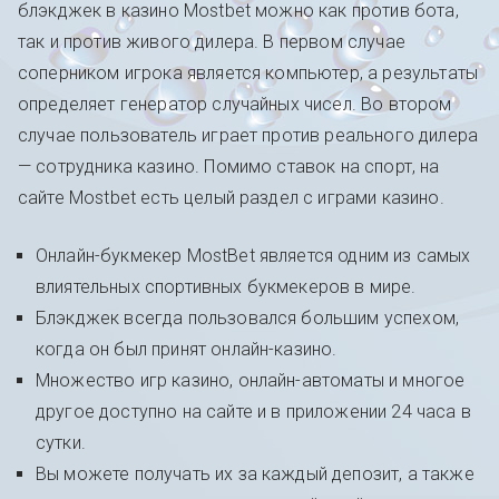
блэкджек в казино Mostbet можно как против бота,
так и против живого дилера. В первом случае
соперником игрока является компьютер, а результаты
определяет генератор случайных чисел. Во втором
случае пользователь играет против реального дилера
— сотрудника казино. Помимо ставок на спорт, на
сайте Mostbet есть целый раздел с играми казино.
Онлайн-букмекер MostBet является одним из самых
влиятельных спортивных букмекеров в мире.
Блэкджек всегда пользовался большим успехом,
когда он был принят онлайн-казино.
Множество игр казино, онлайн-автоматы и многое
другое доступно на сайте и в приложении 24 часа в
сутки.
Вы можете получать их за каждый депозит, а также