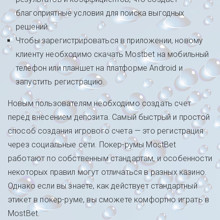
благоприятные условия для поиска выгодных
решений.
Чтобы зарегистрироваться в приложении, новому
клиенту необходимо скачать Mostbet на мобильный
телефон или планшет на платформе Android и
запустить регистрацию.
Новым пользователям необходимо создать счет
перед внесением депозита. Самый быстрый и простой
способ создания игрового счета — это регистрация
через социальные сети. Покер-румы MostBet
работают по собственным стандартам, и особенности
некоторых правил могут отличаться в разных казино.
Однако если вы знаете, как действует стандартный
этикет в покер-руме, вы сможете комфортно играть в
MostBet.