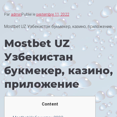
Par
admin
Publié le
septembre 11, 2022
Mostbet UZ Узбекистан букмекер, казино, приложение
Mostbet UZ
Узбекистан
букмекер, казино,
приложение
Content