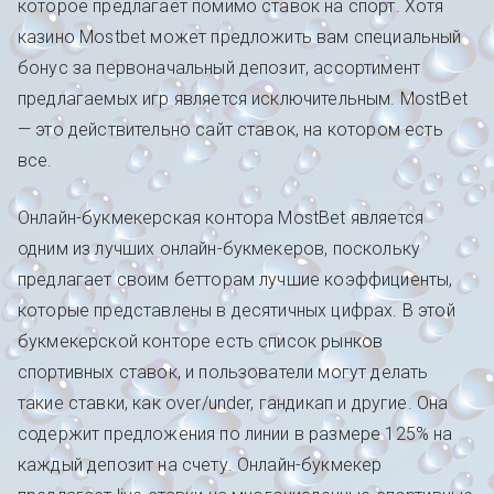
которое предлагает помимо ставок на спорт. Хотя
казино Mostbet может предложить вам специальный
бонус за первоначальный депозит, ассортимент
предлагаемых игр является исключительным. MostBet
— это действительно сайт ставок, на котором есть
все.
Онлайн-букмекерская контора MostBet является
одним из лучших онлайн-букмекеров, поскольку
предлагает своим бетторам лучшие коэффициенты,
которые представлены в десятичных цифрах. В этой
букмекерской конторе есть список рынков
спортивных ставок, и пользователи могут делать
такие ставки, как over/under, гандикап и другие. Она
содержит предложения по линии в размере 125% на
каждый депозит на счету. Онлайн-букмекер