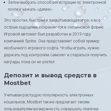
Затем выбрать способ регистрации по электронной
почте и нажать «далее».
Это простая, быстрая и захватывающая игра, и все
острые ощущения сохраняются в онлайновой форме.
Игровой автомат был разработан в 2019 году
компанией Spribe. Она представляет собой пример
необычного игрового софта. Чтобы играть, нужно
держать под контролем самолет и стараться получить
награды, пока он не улетел.
Депозит и вывод средств в
Mostbet
Учитывая растущую популярность электронных
кошельков, Mostbet также предлагает своим
пользователям возможность совершать платежи