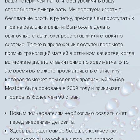
ваши потери, чем на то, чтобы увеличить вашу
способность выигрывать. Мы советуем играть в
бесплатные слоты в рулетку, прежде чем приступать к
игре на реальные деньги. Вы можете делать
одиночные ставки, экспресс-ставки или ставки по
системе. Также в приложении доступен просмотр
прямых трансляций матчей в отличном качестве, когда
вы можете делать ставки прямо по ходу матча. В то
же время вы можете просматривать статистику,
которая поможет вам сделать правильный выбор.
Mostbet была основана в 2009 году и принимает
игроков из более чем 90 стран.
Новым пользователям необходимо создать счет
перед внесением депозита.
Здесь вас ждет самое большое количество
результатов и коэффициентов, что создает