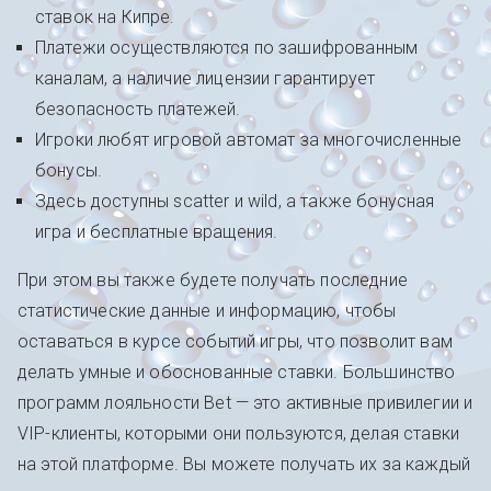
ставок на Кипре.
Платежи осуществляются по зашифрованным
каналам, а наличие лицензии гарантирует
безопасность платежей.
Игроки любят игровой автомат за многочисленные
бонусы.
Здесь доступны scatter и wild, а также бонусная
игра и бесплатные вращения.
При этом вы также будете получать последние
статистические данные и информацию, чтобы
оставаться в курсе событий игры, что позволит вам
делать умные и обоснованные ставки. Большинство
программ лояльности Bet — это активные привилегии и
VIP-клиенты, которыми они пользуются, делая ставки
на этой платформе. Вы можете получать их за каждый