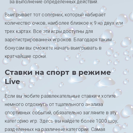
за выполнение определенных действий.
Выигрывает тот соперник, который набирает
количество очков, наиболее близкое к 9 на двух или
трех картах. Все эти игры доступны для
зарегистрированных игроков. Благодаря таким
бонусам вы сможете начать выигрывать в
кратчайшие сроки.
Ставки на спорт в режиме
Live
Если вы любите развлекательные ставки и хотите
немного отдохнуть от тщательного анализа
спортивных событий, обязательно загляните в эту
категорию игр. Здесь вы найдете более 1000 шоу,
разделенных на различные категории. Самая