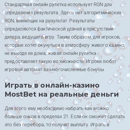
Стандартная онлайн рулетка использует RGN для
определения результата. Здесь нет алгоритмических
RGN, влияющих на результат. Результаты
определяются фактической удачей в присутствии
дилера, ведущего игру. Таким образом, для игроков,
которые хотят окунуться в атмосферу живого казино,
не выходя из дома, живая онлайн рулетка
предоставляет такую возможность. Игроки любят
игровой автомат за многочисленные бонусы.
Играть в онлайн-казино
MostBet на реальные деньги
Для этого ему необходимо набрать как можно
больше очков в пределах 21. Если он сможет сделать
это без перебора, то получит выплату. Играть в