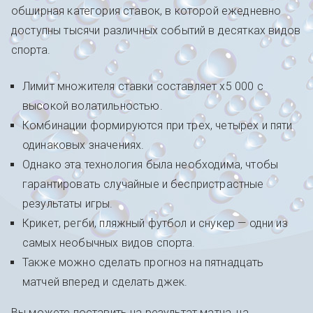
обширная категория ставок, в которой ежедневно
доступны тысячи различных событий в десятках видов
спорта.
Лимит множителя ставки составляет х5 000 с
высокой волатильностью.
Комбинации формируются при трех, четырех и пяти
одинаковых значениях.
Однако эта технология была необходима, чтобы
гарантировать случайные и беспристрастные
результаты игры.
Крикет, регби, пляжный футбол и снукер — одни из
самых необычных видов спорта.
Также можно сделать прогноз на пятнадцать
матчей вперед и сделать джек.
Вы можете поставить на результат матча, на