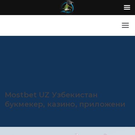
Aller
au
contenu
Mostbet UZ Узбекистан
букмекер, казино, приложени