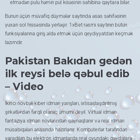
etmədən pulu həmin pul kisəsinin sahibinə qaytara bilər.
Bunun üçün müvafiq düymələr saytında əsas səhifəsinin
yuxarı sol hissəsində yerləşir. 1xBet rəsmi saytının bütün
funksiyalarına giriş əldə etmək üçün qeydiyyatdan keçmək
lazımdır.
Pakistan Bakıdan gedən
ilk reysi belə qəbul edib
– Video
İkinci növbəli kiber idman yarışları, ixtisaslaşdırılmış
şirkətlərdən fərqli olaraq ümumi deyil. Virtual idman
fantaziya idman növlərindən qaynaqlanır və real idman
müsabiqələri əsasında hazırlanır. Komputerlər tərəfindən
yaradılan bu elektron idmanlarda real oyundakı qaydalara