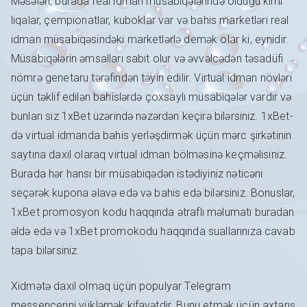
Məsələn, burada real idman müsabiqələrində olduğu kimi
liqalar, çempionatlar, kuboklar var və bahis marketləri real
idman müsabiqəsindəki marketlərlə demək olar ki, eynidir.
Müsabiqələrin əmsalları sabit olur və əvvəlcədən təsadüfi
nömrə genetaru tərəfindən təyin edilir. Virtual idman növləri
üçün təklif edilən bahislərdə çoxsaylı müsabiqələr vardır və
bunları siz 1xBet üzərində nəzərdən keçirə bilərsiniz. 1xBet-
də virtual idmanda bahis yerləşdirmək üçün mərc şirkətinin
saytına daxil olaraq virtual idman bölməsinə keçməlisiniz.
Burada hər hansı bir müsabiqədən istədiyiniz nəticəni
seçərək kupona əlavə edə və bahis edə bilərsiniz. Bonuslar,
1xBet promosyon kodu haqqında ətraflı məlumatı buradan
əldə edə və 1xBet promokodu haqqında suallarınıza cavab
tapa bilərsiniz.
Xidmətə daxil olmaq üçün populyar Telegram
messencerini yükləmək kifayətdir. Bunu etmək üçün axtarış