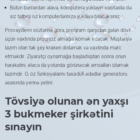
Bütün bunlardan əlavə, kompüterə yükləyin vasitəsilə də
siz tətbiqi öz kompüterlərinizə yükləyə biləcəksiniz.
Provayderin sözlərinə görə, proqram qarşıdan gələn dövr
üçün vaxtında proqnoz almağa kömək edəcək. Müştəriyə
lazım olan tək şey krakeri dinləmək və vaxtında mərc
etməkdir. Ziyarətçi oynamağa başladıqdan sonra onun
hərəkətini, eləcə də yolunda görünəcək əmsalları izləmək
lazımdır. O, öz funksiyalarını təsadüfi ədədlər generatoru
əsasında yerinə yetirir.
Tövsiyə olunan ən yaxşı
3 bukmeker şirkətini
sınayın