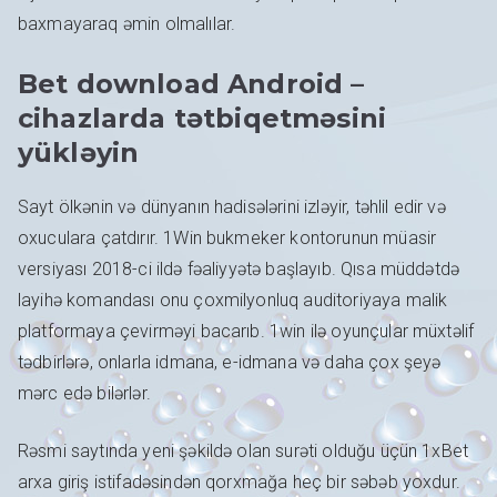
baxmayaraq əmin olmalılar.
Bet download Android –
cihazlarda tətbiqetməsini
yükləyin
Sayt ölkənin və dünyanın hadisələrini izləyir, təhlil edir və
oxuculara çatdırır. 1Win bukmeker kontorunun müasir
versiyası 2018-ci ildə fəaliyyətə başlayıb. Qısa müddətdə
layihə komandası onu çoxmilyonluq auditoriyaya malik
platformaya çevirməyi bacarıb. 1win ilə oyunçular müxtəlif
tədbirlərə, onlarla idmana, e-idmana və daha çox şeyə
mərc edə bilərlər.
Rəsmi saytında yeni şəkildə olan surəti olduğu üçün 1xBet
arxa giriş istifadəsindən qorxmağa heç bir səbəb yoxdur.