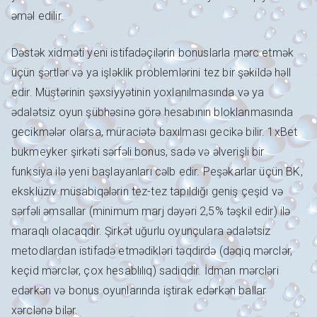
əməl edilir.
Dəstək xidməti yeni istifadəçilərin bonuslarla mərc etmək
üçün şərtlər və ya işləklik problemlərini tez bir şəkildə həll
edir. Müştərinin şəxsiyyətinin yoxlanılmasında və ya
ədalətsiz oyun şübhəsinə görə hesabının bloklanmasında
gecikmələr olarsa, müraciətə baxılması gecikə bilir. 1xBet
bukmeyker şirkəti sərfəli bonus, sadə və əlverişli bir
funksiya ilə yeni başlayanları cəlb edir. Peşəkarlar üçün BK,
eksklüziv müsabiqələrin tez-tez tapıldığı geniş çeşid və
sərfəli əmsallar (minimum marj dəyəri 2,5% təşkil edir) ilə
maraqlı olacaqdır. Şirkət uğurlu oyunçulara ədalətsiz
metodlardan istifadə etmədikləri təqdirdə (dəqiq mərclər,
keçid mərclər, çox hesablılıq) sadiqdir. İdman mərcləri
edərkən və bonus oyunlarında iştirak edərkən ballar
xərclənə bilər.