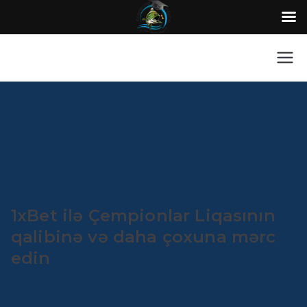
Aller
au
contenu
1xBet ilə Çempionlar Liqasının
qalibinə və daha çoxuna mərc
edin