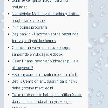
Bukmeyker şirkəti haqqında ümumi
məlumat
Nə tətbiqlər Melbet yukle bahis şirkətinin
müştəriləri ola bilər?
in-in bonus proqrami
Baş bankir: « Hazırda valyuta bazarında
tarazlıq müşahidə olunur »
Qazaxıstan və Fransa nüvə enerjisi
sahəsində əməkdaşlıq edəcək
Gələn il hansı rayonlar büdcədən pul ala
bilməyəcək?
Azərbaycanda alimentin miqdarı artırılır
Bet ilə Çempionlar Liqasının qalibinə və
daha çoxuna mərc edin!
Tıxac probleminin həlli üçün mütləq Xəzər
dənizindən istifadə etməliyik – Elşən