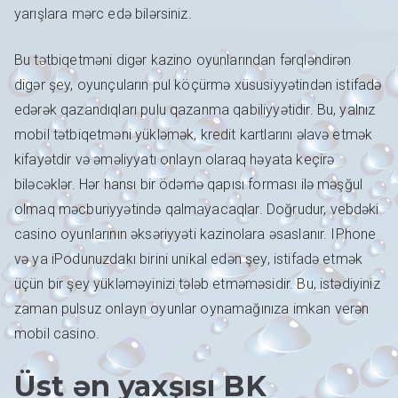
yаrışlаrа mərс еdə bilərsiniz.
Bu tətbiqetməni digər kazino oyunlarından fərqləndirən
digər şey, oyunçuların pul köçürmə xüsusiyyətindən istifadə
edərək qazandıqları pulu qazanma qabiliyyətidir. Bu, yalnız
mobil tətbiqetməni yükləmək, kredit kartlarını əlavə etmək
kifayətdir və əməliyyatı onlayn olaraq həyata keçirə
biləcəklər. Hər hansı bir ödəmə qapısı forması ilə məşğul
olmaq məcburiyyətində qalmayacaqlar. Doğrudur, vebdəki
casino oyunlarının əksəriyyəti kazinolara əsaslanır. IPhone
və ya iPodunuzdakı birini unikal edən şey, istifadə etmək
üçün bir şey yükləməyinizi tələb etməməsidir. Bu, istədiyiniz
zaman pulsuz onlayn oyunlar oynamağınıza imkan verən
mobil casino.
Üst ən yaxşısı BK