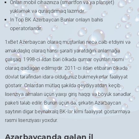
Onları mobil cihazınıza (smartfon və ya planşet)
yükləmək və quraşdırmaq lazımdır.
In Top BK Azerbaycan Bunlar onlayn bahis
operatorlarıdır.
1xBet Azerbaycan olaraq müştəriləri necə cəlb etdiyini və
əməkdaşlıq olaraq hansı şəraiti yaratdığını anlamağa
çalışaq. 1998-ci ildən bəri ölkədə qumar oyunları rəsmi
olaraq qadağan edilmişdir. 2011-ci ildən etibarən ölkədə
dövlət tərəfindən idarə olduğunuz bukmeykerlər fəaliyyət
göstərir. Onlardan mütləq şəkildə qeydiyyatdan keçib
lisenziya almaları üçün yaxşı giriş haqqı və böyük sənədlər
paketi tələb edilir. Bunun üçün də, şirkətin Azərbaycan
saytının digər beynəlxalq BK-lar kimi fəaliyyət göstərməyə
rəsmi lisenziyası yoxdur.
Azərbaycanda gələn il