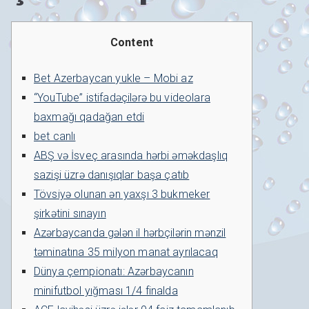
Content
Bet Azerbaycan yukle – Mobi az
“YouTube” istifadəçilərə bu videolara
baxmağı qadağan etdi
bet canlı
ABŞ və İsveç arasında hərbi əməkdaşlıq
sazişi üzrə danışıqlar başa çatıb
Tövsiyə olunan ən yaxşı 3 bukmeker
şirkətini sınayın
Azərbaycanda gələn il hərbçilərin mənzil
təminatına 35 milyon manat ayrılacaq
Dünya çempionatı: Azərbaycanın
minifutbol yığması 1/4 finalda