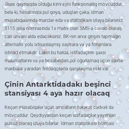
Əsas qaynaqda olduğu kimi eyni funksionallıq mövcuddur,
belə ki, hesabınıza pul qoya, uduşları çəkə, idman
müsabiqələrində mərclər edə və statistikanı izləyə bilərsiniz.
5115 qısa nömrəsində 1x mətni olan SMS-ə cavab olaraq
cari ünvanı əldə edəcəksiniz. BK-nın arxa girişini tapmağın
alternativ yolu ixtisaslaşmış saytlara və ya forumlara
istinad etməkdir. Lakin bu halda, istifadəçinin şəxsi
məlumatlarını və ya hesabından pul oğurlamaq üçün saxta
mənbələr yaradan fırıldaqçılarla qarşılaşma riski var.
Çinin Antarktidadakı beşinci
stansiyası 4 aya hazır olacaq
Keçən müsabiqələr üçün əmsalların hərəkət cədvəli də
mövcuddur. Qeydiyyatdan keçən istifadəçilər yayımları
pulsuz olaraq izləyə bilərlər. İdman statistikası bölməsi