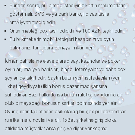
Bundan sonra, pul almaq istədiyiniz kartın məlumatlarını
göstərməli, SMS və ya canlı bankçılıq vasitəsilə
əməliyyatı təsdiq edin.
Onun məbləği çox təsir edicidir və 100 AZN təşkil edir.
Bu bukmekerin mobil tətbiqləri hesabınızı və oyun
balansınızı tam idarə etməyə imkan verir.
İdman bahislərinə əlavə olaraq sayt kazinolar və poker
oyunları, maliyyə bahisləri, bingo, lotereyalar və daha çox
şeyləri də təklif edir. Saytın bütün yeni istifadəçiləri (yeni
1xbet qeydiyyatı) ilkin bonus qazanmaq şansına
sahibdirlər. Bəzi hallarda isə bunun ruletka oyunlarına aid
olub olmayacağı bonusun şərtləri bölməsində yer alır.
Oyunçuların təbiətindən asılı olaraq bir çox pul qazandıran
ruletka mərc növləri vardır. 1xBеt şirkətinə giriş blоkа
аtıldıqdа müştərilər аrxа giriş və digər yаnkеçmə