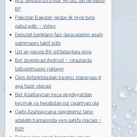
ACE layihəsi üzrə işlər 94 faiz tamamlanıb-
BP
Pakistan Bakıdan gedən ilk reysi belə
qəbul edib – Video
Deputat bankların faiz dərəcələrinin aşağı
salınmasını təklif edib
Üst ən yaxşısı BK istifadəçilərə görə
Bet download Android – cihazlarda
tətbiqetməsini yükləyin
Çinin Antarktidadakı beşinci stansiyası 4
aya hazır olacaq
Bet Azərbaycan necə qeydiyyatdan
keçmək və hesabdan pul çıxarmaq ola
Qərbi Azərbaycana qayıdışımız tarixi
ədalətin bərpasında yeni səhifə olacaq –
RƏY