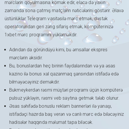
mərclərin qoyulmasına kömək edir, eləcə də yaxın
zamanda sona çatmış matçların nəticələrini göstərir. Əlavə
üstünlüklər Teleqram vasitəsilə mərc etmək, dəstək
operatorundan geri zəng sifariş etmək, kompüterinizə
1xbet mərc proqramını yükləməkdir.
Adından da göründüyü kimi, bu əmsallar ekspres
mərclərin əksidir.
Bu, bonuslardan heç birinin faydalarından və ya əsas
kazino ilə bonus xal qazanmaq şansından istifadə edə
bilməyəcəyiniz deməkdir.
Bukmeykerdən rəsmi müştəri proqramı üçün kompüterə
pulsuz yükləyin, rəsmi veb saytına getmək tələb olunur.
Əsas səhifədə bonuslu reklam bannerləri ilə yanaşı,
istifadəçi hazırda baş verən və canlı mərc edə biləcəyiniz
hadisələr haqqında məlumat tapa biləcək.