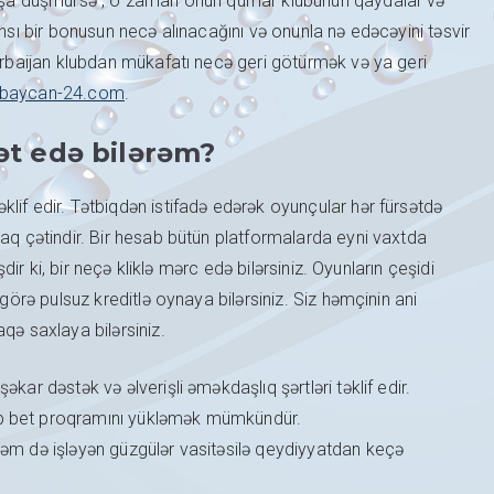
başa düşmürsə , o zaman onun qumar klubunun qaydalar və
nsı bir bonusun necə alınacağını və onunla nə edəcəyini təsvir
erbaijan klubdan mükafatı necə geri götürmək və ya geri
erbaycan-24.com
.
ət edə bilərəm?
if edir. Tətbiqdən istifadə edərək oyunçular hər fürsətdə
aq çətindir. Bir hesab bütün platformalarda eyni vaxtda
şdir ki, bir neçə kliklə mərc edə bilərsiniz. Oyunların çeşidi
görə pulsuz kreditlə oynaya bilərsiniz. Siz həmçinin ani
qə saxlaya bilərsiniz.
əkar dəstək və əlverişli əməkdaşlıq şərtləri təklif edir.
up bet proqramını yükləmək mümkündür.
 həm də işləyən güzgülər vasitəsilə qeydiyyatdan keçə