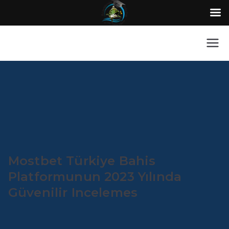
Aller
au
contenu
Mostbet Türkiye Bahis
Platformunun 2023 Yılında
Güvenilir Incelemes