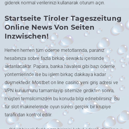
giderek normal verilerinizi kullanarak oturum açın.
Startseite Tiroler Tageszeitung
Online News Von Seiten
Inzwischen!
Hemen hemen tüm ödeme metotlarında, paranız
hesabınıza sobre fazla birkaç sewaktu içerisinde
aktarılacaktır. Papara, banka havalesi gibi bazı ödeme
yöntemlerinde ise bu işlem birkaç dakikaya kadar
düşmektedir. Mostbet on line casino yeni giriş adresi ve
VPN kurulumunu tamamlayıp sitemize girdikten sonra,
müşteri temsilcimizden bu konuda bilgi edinebilirsiniz. Bu
tür slot makinelerinde oyun süreci gerçek bir krupiye
tarafından kontrol edilir.