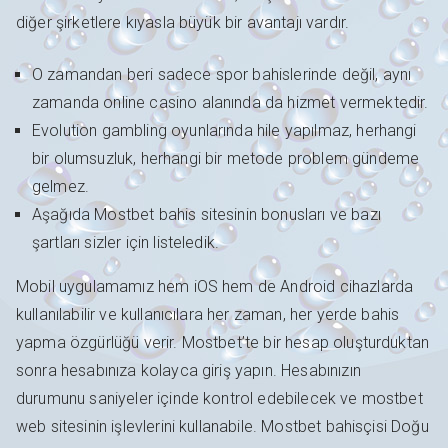
diğer şirketlere kıyasla büyük bir avantajı vardır.
O zamandan beri sadece spor bahislerinde değil, aynı
zamanda online casino alanında da hizmet vermektedir.
Evolution gambling oyunlarında hile yapılmaz, herhangi
bir olumsuzluk, herhangi bir metode problem gündeme
gelmez.
Aşağıda Mostbet bahis sitesinin bonusları ve bazı
şartları sizler için listeledik.
Mobil uygulamamız hem iOS hem de Android cihazlarda
kullanılabilir ve kullanıcılara her zaman, her yerde bahis
yapma özgürlüğü verir. Mostbet’te bir hesap oluşturduktan
sonra hesabınıza kolayca giriş yapın. Hesabınızın
durumunu saniyeler içinde kontrol edebilecek ve mostbet
web sitesinin işlevlerini kullanabile. Mostbet bahisçisi Doğu