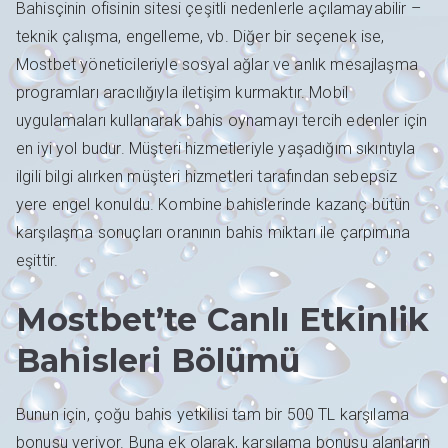
Bahisçinin ofisinin sitesi çeşitli nedenlerle açılamayabilir –
teknik çalışma, engelleme, vb. Diğer bir seçenek ise,
Mostbet yöneticileriyle sosyal ağlar ve anlık mesajlaşma
programları aracılığıyla iletişim kurmaktır. Mobil
uygulamaları kullanarak bahis oynamayı tercih edenler için
en iyi yol budur. Müşteri hizmetleriyle yaşadığım sıkıntıyla
ilgili bilgi alırken müşteri hizmetleri tarafından sebepsiz
yere engel konuldu. Kombine bahislerinde kazanç bütün
karşılaşma sonuçları oranının bahis miktarı ile çarpımına
eşittir.
Mostbet’te Canlı Etkinlik
Bahisleri Bölümü
Bunun için, çoğu bahis yetkilisi tam bir 500 TL karşılama
bonusu veriyor. Buna ek olarak, karşılama bonusu alanların