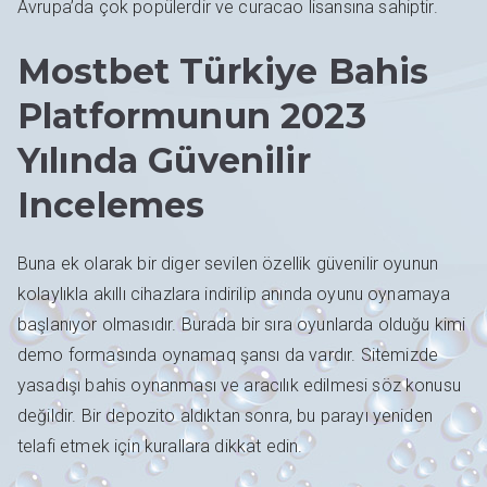
Avrupa’da çok popülerdir ve curacao lisansına sahiptir.
Mostbet Türkiye Bahis
Platformunun 2023
Yılında Güvenilir
Incelemes
Buna ek olarak bir diger sevilen özellik güvenilir oyunun
kolaylıkla akıllı cihazlara indirilip anında oyunu oynamaya
başlanıyor olmasıdır. Burada bir sıra oyunlarda olduğu kimi
demo formasında oynamaq şansı da vardır. Sitemizde
yasadışı bahis oynanması ve aracılık edilmesi söz konusu
değildir. Bir depozito aldıktan sonra, bu parayı yeniden
telafi etmek için kurallara dikkat edin.