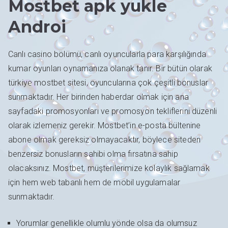
Mostbet apk yukle
Androi
Canlı casino bölümü, canlı oyuncularla para karşılığında
kumar oyunları oynamanıza olanak tanır. Bir bütün olarak
türkiye mostbet sitesi, oyuncularına çok çeşitli bonuslar
sunmaktadır. Her birinden haberdar olmak için ana
sayfadaki promosyonları ve promosyon tekliflerini düzenli
olarak izlemeniz gerekir. Mostbet’in e-posta bültenine
abone olmak gereksiz olmayacaktır, böylece siteden
benzersiz bonusların sahibi olma fırsatına sahip
olacaksınız. Mostbet, müşterilerimize kolaylık sağlamak
için hem web tabanlı hem de mobil uygulamalar
sunmaktadır.
Yorumlar genellikle olumlu yönde olsa da olumsuz