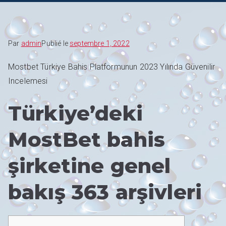
Par
admin
Publié le
septembre 1, 2022
Mostbet Türkiye Bahis Platformunun 2023 Yılında Güvenilir
Incelemesi
Türkiye’deki
MostBet bahis
şirketine genel
bakış 363 arşivleri