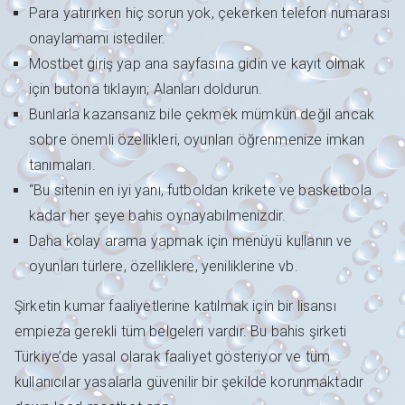
Para yatırırken hiç sorun yok, çekerken telefon numarası
onaylamamı istediler.
Mostbet giriş yap ana sayfasına gidin ve kayıt olmak
için butona tıklayın; Alanları doldurun.
Bunlarla kazansanız bile çekmek mümkün değil ancak
sobre önemli özellikleri, oyunları öğrenmenize imkan
tanımaları.
“Bu sitenin en iyi yanı, futboldan krikete ve basketbola
kadar her şeye bahis oynayabilmenizdir.
Daha kolay arama yapmak için menüyü kullanın ve
oyunları türlere, özelliklere, yeniliklerine vb.
Şirketin kumar faaliyetlerine katılmak için bir lisansı
empieza gerekli tüm belgeleri vardır. Bu bahis şirketi
Türkiye’de yasal olarak faaliyet gösteriyor ve tüm
kullanıcılar yasalarla güvenilir bir şekilde korunmaktadır