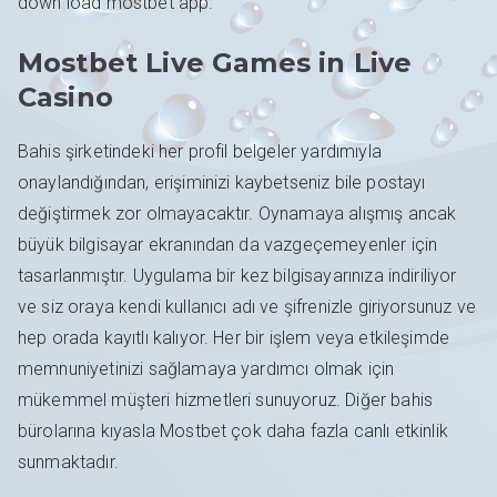
down load mostbet app.
Mostbet Live Games in Live
Casino
Bahis şirketindeki her profil belgeler yardımıyla
onaylandığından, erişiminizi kaybetseniz bile postayı
değiştirmek zor olmayacaktır. Oynamaya alışmış ancak
büyük bilgisayar ekranından da vazgeçemeyenler için
tasarlanmıştır. Uygulama bir kez bilgisayarınıza indiriliyor
ve siz oraya kendi kullanıcı adı ve şifrenizle giriyorsunuz ve
hep orada kayıtlı kalıyor. Her bir işlem veya etkileşimde
memnuniyetinizi sağlamaya yardımcı olmak için
mükemmel müşteri hizmetleri sunuyoruz. Diğer bahis
bürolarına kıyasla Mostbet çok daha fazla canlı etkinlik
sunmaktadır.