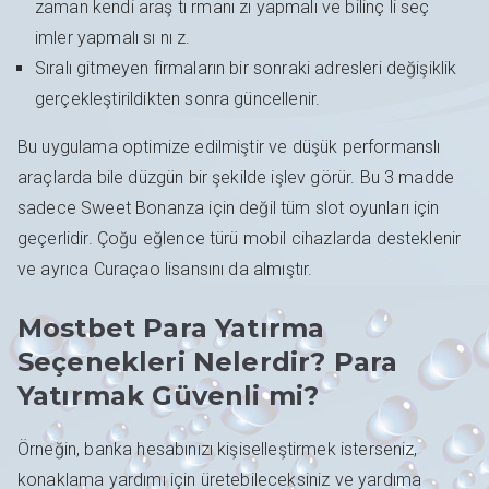
zaman kendi araş tı rmanı zı yapmalı ve bilinç li seç
imler yapmalı sı nı z.
Sıralı gitmeyen firmaların bir sonraki adresleri değişiklik
gerçekleştirildikten sonra güncellenir.
Bu uygulama optimize edilmiştir ve düşük performanslı
araçlarda bile düzgün bir şekilde işlev görür. Bu 3 madde
sadece Sweet Bonanza için değil tüm slot oyunları için
geçerlidir. Çoğu eğlence türü mobil cihazlarda desteklenir
ve ayrıca Curaçao lisansını da almıştır.
Mostbet Para Yatırma
Seçenekleri Nelerdir? Para
Yatırmak Güvenli mi?
Örneğin, banka hesabınızı kişiselleştirmek isterseniz,
konaklama yardımı için üretebileceksiniz ve yardıma