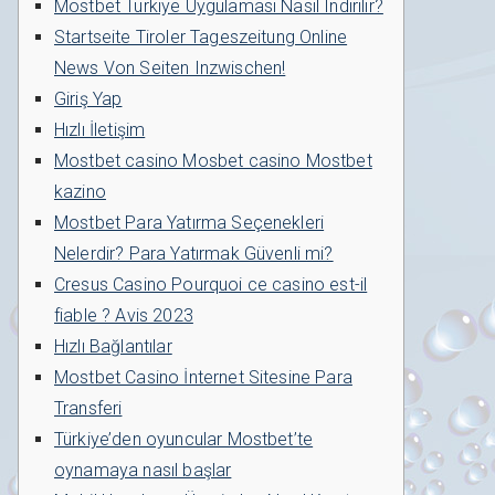
Mostbet Türkiye Uygulaması Nasıl Indirilir?
Startseite Tiroler Tageszeitung Online
News Von Seiten Inzwischen!
Giriş Yap
Hızlı İletişim
Mostbet casino Mosbet casino Mostbet
kazino
Mostbet Para Yatırma Seçenekleri
Nelerdir? Para Yatırmak Güvenli mi?
Cresus Casino Pourquoi ce casino est-il
fiable ? Avis 2023
Hızlı Bağlantılar
Mostbet Casino İnternet Sitesine Para
Transferi
Türkiye’den oyuncular Mostbet’te
oynamaya nasıl başlar