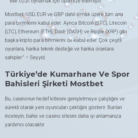
elle oyun oynamak için optimize edilmiştir.
Mostbet, USD, EUR ve GBP dahil olmak üzere tüm ana
para birimlerini kabul eder. Ayrıca Bitcoin (BTC), Litecoin
(LTC), Ethereum (ETH), Dash (DASH) ve Ripple (XRP) gibi
başka kripto para birimlerini de kabul eder. Çok çeşitli
oyunlara, harika teknik desteğe ve harika oranlara
sahipler.” – Seyyid.
Türkiye’de Kumarhane Ve Spor
Bahisleri Şirketi Mostbet
Bu, casinonun hedef kitlesini genişletmeye çalıştığını ve
sürekli olarak yeni oyuncuları çektiğini gösterir. Bunları
inceleyin, bahis ve casino sitesini daha iyi anlamanıza
yardımcı olacaktır.