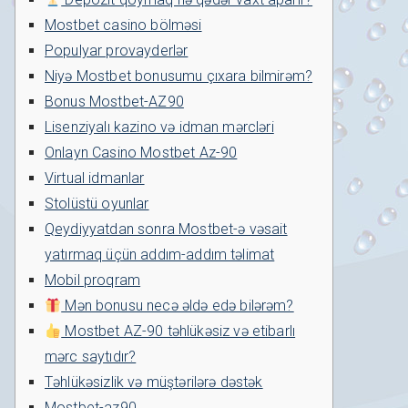
Mostbet casino bölməsi
Populyar provayderlər
Niyə Mostbet bonusumu çıxara bilmirəm?
Bonus Mostbet-AZ90
Lisenziyalı kazino və idman mərcləri
Onlayn Casino Mostbet Az-90
Virtual idmanlar
Stolüstü oyunlar
Qeydiyyatdan sonra Mostbet-ə vəsait
yatırmaq üçün addım-addım təlimat
Mobil proqram
Mən bonusu necə əldə edə bilərəm?
Mostbet AZ-90 təhlükəsiz və etibarlı
mərc saytıdır?
Təhlükəsizlik və müştərilərə dəstək
Mostbet-az90