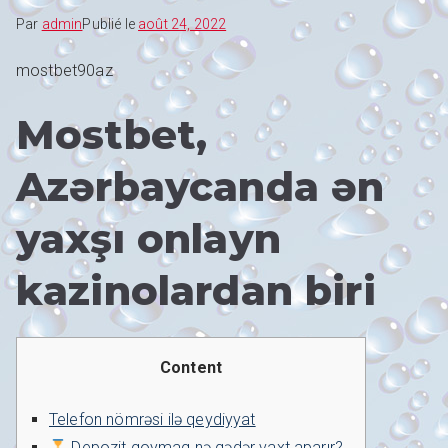
Par
admin
Publié le
août 24, 2022
mostbet90az
Mostbet,
Azərbaycanda ən
yaxşı onlayn
kazinolardan biri
Content
Telefon nömrəsi ilə qeydiyyat
Depozit qoymaq nə qədər vaxt aparır?