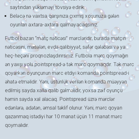
saytından yükləməyi tövsiyə edirik.
Beləcə nə vaxtsa qarşınıza çıxmış xoşunuza gələn
oyunları axtara-axtara qalmayacaqsınız.
Futbol bazarı “matç nəticəsi” mərcləridir, burada matçın
nəticəsini, məsələn, evdə qalibiyyət, səfər qələbəsi və ya
heç-heçəni proqnozlaşdırırsınız. Futbola mərc qoymağın
ən yaxşı yolu pointspread-ə tək mərc qoymaqdır. Tək mərc
qoyarkən oyunçunun mərc etdiyi komanda pointspread-i
əhatə etməlidir. Yəni, üstünlük verilən komanda müəyyən
edilmiş sayda xalla qalib gəlməlidir, yoxsa zəif oyunçu
həmin sayda xal alacaq. Pointspread üzrə mərclər
edənlərə, adətən, əmsal təklif olunur. Yəni, mərc qoyan
qazanmaq istədiyi hər 10 manat üçün 11 manat mərc
qoymalıdır.