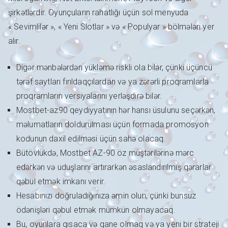
şirkətlərdir. Oyunçuların rahatlığı üçün sol menyuda
« Sevimlilər », « Yeni Slotlar » və « Populyar » bölmələri yer
alır.
Digər mənbələrdən yükləmə riskli ola bilər, çünki üçüncü
tərəf saytları fırıldaqçılardan və ya zərərli proqramlarla
proqramların versiyalarını yerləşdirə bilər.
Mostbet-az90 qeydiyyatının hər hansı üsulunu seçərkən,
məlumatların doldurulması üçün formada promosyon
kodunun daxil edilməsi üçün sahə olacaq.
Bütövlükdə, Mostbet AZ-90 öz müştərilərinə mərc
edərkən və uduşlarını artırarkən əsaslandırılmış qərarlar
qəbul etmək imkanı verir.
Hesabınızı doğruladığınıza əmin olun, çünki bunsuz
ödənişləri qəbul etmək mümkün olmayacaq.
Bu, oyunlara qısaca və qane olmaq və ya yeni bir strateji