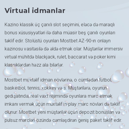
Virtual idmanlar
Kazino klassik üç çarxlı slot seçimini, eləcə də maraqlı
bonus xüsusiyyətləri ilə daha müasir beş çarxlı oyunları
təklif edir. Stolüstü oyunları Mostbet AZ-90-ın onlayn
kazinosu vasitəsilə də əldə etmək olar. Müştərilər immersiv
virtual mühitdə blackjack, rulet, baccarat və poker kimi
klassiklərdən həzz ala bilərlər.
Mostbet müxtəlif idman növlərinə, o cümlədən futbol, ​​
basketbol, ​​tennis, xokkey və s. Müştərilərə, oyunun
gedişatında, real vaxt rejimində oyunlara mərc etmək
imkanı vermək üçün müxtəlif in-play mərc növləri də təklif
olunur. Mostbet yeni müştərilər üçün depozit bonusları və
pulsuz mərcləri özündə cəmləşdirən geniş paket təklif edir.