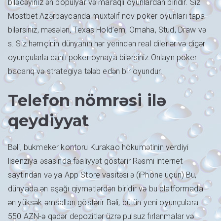
biləcəyiniz ən populyar və maraqlı oyunlardan biridir. Siz
Mostbet Azərbaycanda müxtəlif növ poker oyunları tapa
bilərsiniz, məsələn, Texas Hold’em, Omaha, Stud, Draw və
s. Siz həmçinin dünyanın hər yerindən real dilerlər və digər
oyunçularla canlı poker oynaya bilərsiniz.Onlayn poker
bacarıq və strategiya tələb edən bir oyundur.
Telefon nömrəsi ilə
qeydiyyat
Bəli, bukmeker kontoru Kurakao hökumətinin verdiyi
lisenziya əsasında fəaliyyət göstərir Rəsmi internet
saytından və ya App Store vasitəsilə (iPhone üçün) Bu,
dünyada ən aşağı qiymətlərdən biridir və bu platformada
ən yüksək əmsalları göstərir Bəli, bütün yeni oyunçulara
550 AZN-ə qədər depozitlər üzrə pulsuz fırlanmalar və