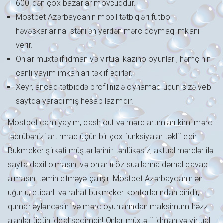
600-dən çox bazarlar mövcuddur.
Mostbet Azərbaycanın mobil tətbiqləri futbol
həvəskarlarına istənilən yerdən mərc qoymaq imkanı
verir.
Onlar müxtəlif idman və virtual kazino oyunları, həmçinin
canlı yayım imkanları təklif edirlər.
Xeyr, ancaq tətbiqdə profilinizlə oynamaq üçün sizə veb-
saytda yaradılmış hesab lazımdır.
Mostbet canlı yayım, cash out və mərc artımları kimi mərc
təcrübənizi artırmaq üçün bir çox funksiyalar təklif edir.
Bukmeker şirkəti müştərilərinin təhlükəsiz, aktual mərclər ilə
sayta daxil olmasını və onların öz suallarına dərhal cavab
almasını təmin etməyə çalışır. Mostbet Azərbaycanın ən
uğurlu, etibarlı və rahat bukmeker kontorlarından biridir,
qumar əyləncəsini və mərc oyunlarından maksimum həzz
alanlar üçün ideal seçimdir! Onlar müxtəlif idman və virtual