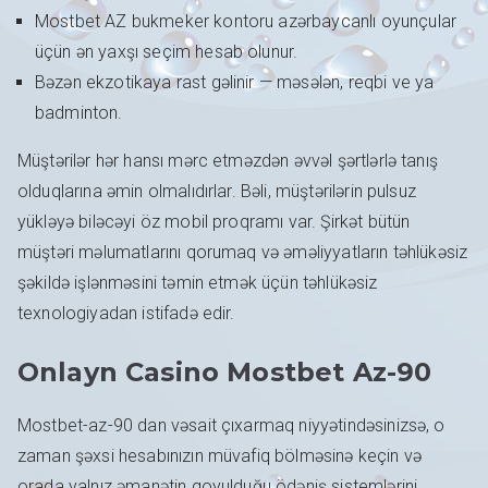
Mostbet AZ bukmeker kontoru azərbaycanlı oyunçular
üçün ən yaxşı seçim hesab olunur.
Bəzən ekzotikaya rast gəlinir — məsələn, reqbi ve ya
badminton.
Müştərilər hər hansı mərc etməzdən əvvəl şərtlərlə tanış
olduqlarına əmin olmalıdırlar. Bəli, müştərilərin pulsuz
yükləyə biləcəyi öz mobil proqramı var. Şirkət bütün
müştəri məlumatlarını qorumaq və əməliyyatların təhlükəsiz
şəkildə işlənməsini təmin etmək üçün təhlükəsiz
texnologiyadan istifadə edir.
Onlayn Casino Mostbet Az-90
Mostbet-az-90 dan vəsait çıxarmaq niyyətindəsinizsə, o
zaman şəxsi hesabınızın müvafiq bölməsinə keçin və
orada yalnız əmanətin qoyulduğu ödəniş sistemlərini