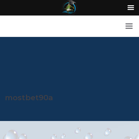
Aller
au
contenu
mostbet90a