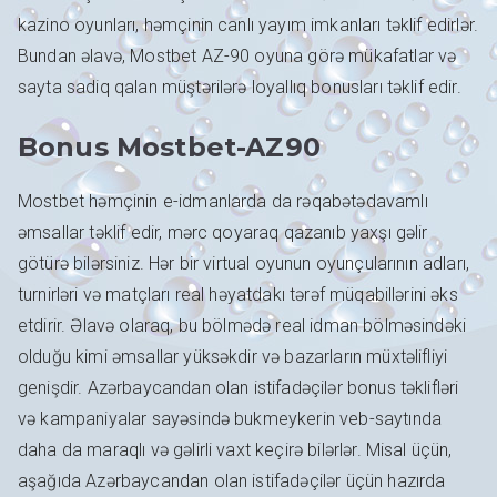
kazino oyunları, həmçinin canlı yayım imkanları təklif edirlər.
Bundan əlavə, Mostbet AZ-90 oyuna görə mükafatlar və
sayta sadiq qalan müştərilərə loyallıq bonusları təklif edir.
Bonus Mostbet-AZ90
Mostbet həmçinin e-idmanlarda da rəqabətədavamlı
əmsallar təklif edir, mərc qoyaraq qazanıb yaxşı gəlir
götürə bilərsiniz. Hər bir virtual oyunun oyunçularının adları,
turnirləri və matçları real həyatdakı tərəf müqabillərini əks
etdirir. Əlavə olaraq, bu bölmədə real idman bölməsindəki
olduğu kimi əmsallar yüksəkdir və bazarların müxtəlifliyi
genişdir. Azərbaycandan olan istifadəçilər bonus təklifləri
və kampaniyalar sayəsində bukmeykerin veb-saytında
daha da maraqlı və gəlirli vaxt keçirə bilərlər. Misal üçün,
aşağıda Azərbaycandan olan istifadəçilər üçün hazırda