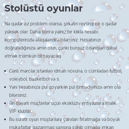
Stolüstü oyunlar
Nə qədər az problem olarsa, şirkətin reytinqi bir o qədər
yüksək olar. Daha sonra yalnız bir kliklə hesabı
kompüterinizlə əlaqələndirə bilərsiniz. Hesabınızı
doğruladığınıza əmin olun, çünki bunsuz ödənişləri qəbul
etmək mümkün olmayacaq.
Canlı mərclər istənilən idman növünə, o cümlədən futbol,
voleybol, basketbol və s.
Yəni hesabınıza pul qoyarkən pul itirmədiyinizə əmin ola
bilərsiniz.
Ən dəyərli müştərilər üçün eksklüziv imtiyazlara malik
VIP klublar.
Bu sürətli oyun müştərilərə çarxları fırlatmağa və böyük
mükafatlar qazanmaq şansına sahib olmağa imkan