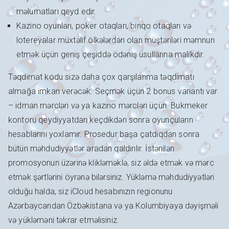
məlumatları qeyd edir.
Kazino oyunları, poker otaqları, binqo otaqları və
lotereyalar müxtəlif ölkələrdən olan müştəriləri məmnun
etmək üçün geniş çeşiddə ödəniş üsullarına malikdir.
Təqdimat kodu sizə daha çox qarşılanma təqdimatı
almağa imkan verəcək. Seçmək üçün 2 bonus variantı var
– idman mərcləri və ya kazino mərcləri üçün. Bukmeker
kontoru qeydiyyatdan keçdikdən sonra oyunçuların
hesablarını yoxlamır. Prosedur başa çatdıqdan sonra
bütün məhdudiyyətlər aradan qaldırılır. İstənilən
promosyonun üzərinə klikləməklə, siz əldə etmək və mərc
etmək şərtlərini öyrənə bilərsiniz. Yükləmə məhdudiyyətləri
olduğu halda, siz iCloud hesabınızın regionunu
Azərbaycandan Özbəkistana və ya Kolumbiyaya dəyişməli
və yükləməni təkrar etməlisiniz.