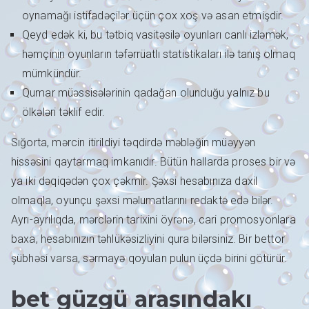
oynamağı istifadəçilər üçün çox xoş və asan etmişdir.
Qeyd edək ki, bu tətbiq vasitəsilə oyunları canlı izləmək,
həmçinin oyunların təfərrüatlı statistikaları ilə tanış olmaq
mümkündür.
Qumar müəssisələrinin qadağan olunduğu yalnız bu
ölkələri təklif edir.
Sığorta, mərcin itirildiyi təqdirdə məbləğin müəyyən
hissəsini qaytarmaq imkanıdır. Bütün hallarda proses bir və
ya iki dəqiqədən çox çəkmir. Şəxsi hesabınıza daxil
olmaqla, oyunçu şəxsi məlumatlarını redaktə edə bilər.
Ayrı-ayrılıqda, mərclərin tarixini öyrənə, cari promosyonlara
baxa, hesabınızın təhlükəsizliyini qura bilərsiniz. Bir bettor
şübhəsi varsa, sərmayə qoyulan pulun üçdə birini götürür.
bet güzgü arasındakı