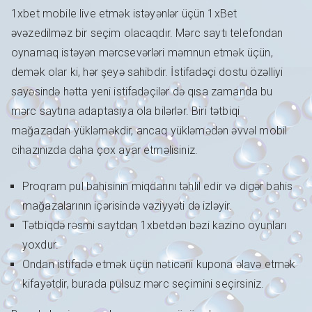
1xbet mobile live etmək istəyənlər üçün 1xBet
əvəzedilməz bir seçim olacaqdır. Mərc saytı telefondan
oynamaq istəyən mərcsevərləri məmnun etmək üçün,
demək olar ki, hər şeyə sahibdir. İstifadəçi dostu özəlliyi
sayəsində hətta yeni istifadəçilər də qısa zamanda bu
mərc saytına adaptasiya ola bilərlər. Biri tətbiqi
mağazadan yükləməkdir, ancaq yükləmədən əvvəl mobil
cihazınızda daha çox ayar etməlisiniz.
Proqram pul bahisinin miqdarını təhlil edir və digər bahis
mağazalarının içərisində vəziyyəti də izləyir.
Tətbiqdə rəsmi saytdan 1xbetdən bəzi kazino oyunları
yoxdur.
Ondan istifadə etmək üçün nəticəni kupona əlavə etmək
kifayətdir, burada pulsuz mərc seçimini seçirsiniz.