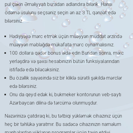
pul çəkin Əməliyyatı buradan adlandıra bilərik. Hansı
ödəmə üsulunu seçsəniz seçin ən az 3 TL qənaət edə
bilərsiniz.
Hədiyyəyə mərc etmək üçün müəyyən müddət ərzində
müəyyən məbləğdə mükafata mərc oynamalısınız.
100 dollara qədər bonus əldə edin Bundan sonra, mərc
yerləşdirə və şəxsi hesabınızın bütün funksiyalarından
istifadə edə biləcəksiniz.
Bu özəllik sayəsində siz bir kliklə sürətli şəkildə mərclər
edə bilərsiniz.
Onu da qeyd edək ki, bukmeker kontorunun veb-saytı
Azərbaycan dilinə də tərcümə olunmuşdur.
Nəzərinizə çatdıraq ki, bu tətbiqi yükləmək cihazınız üçün
heç bir təhlükə yaratmır. Bu sadəcə cihazınızın naməlum
mənbələrdən yüklənən proqramlar üçün təyin etdiyi