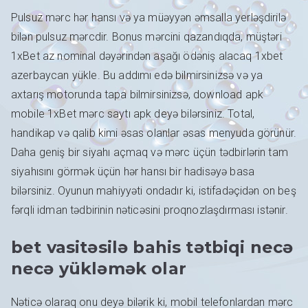
Pulsuz mərc hər hansı və ya müəyyən əmsalla yerləşdirilə
bilən pulsuz mərcdir. Bonus mərcini qazandıqda, müştəri
1xBet az nominal dəyərindən aşağı ödəniş alacaq 1xbet
azerbaycan yükle. Bu addımı edə bilmirsinizsə və ya
axtarış motorunda tapa bilmirsinizsə, download apk
mobile 1xBet mərc saytı apk deyə bilərsiniz. Total,
handikap və qalib kimi əsas olanlar əsas menyuda görünür.
Daha geniş bir siyahı açmaq və mərc üçün tədbirlərin tam
siyahısını görmək üçün hər hansı bir hadisəyə basa
bilərsiniz. Oyunun mahiyyəti ondadır ki, istifadəçidən on beş
fərqli idman tədbirinin nəticəsini proqnozlaşdırması istənir.
bet vasitəsilə bahis tətbiqi necə
necə yükləmək olar
Nəticə olaraq onu deyə bilərik ki, mobil telefonlardan mərc