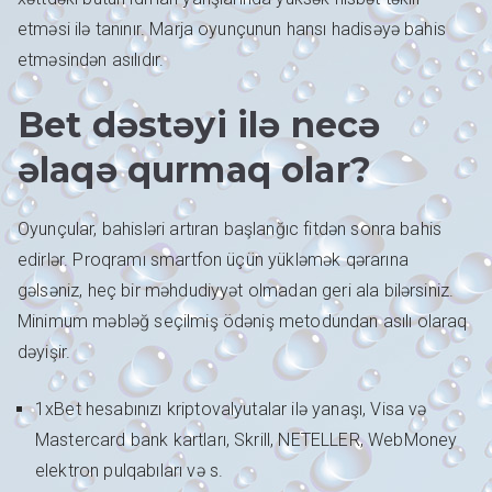
etməsi ilə tanınır. Marja oyunçunun hansı hadisəyə bahis
etməsindən asılıdır.
Bet dəstəyi ilə necə
əlaqə qurmaq olar?
Oyunçular, bahisləri artıran başlanğıc fitdən sonra bahis
edirlər. Proqramı smartfon üçün yükləmək qərarına
gəlsəniz, heç bir məhdudiyyət olmadan geri ala bilərsiniz.
Minimum məbləğ seçilmiş ödəniş metodundan asılı olaraq
dəyişir.
1xBet hesabınızı kriptovalyutalar ilə yanaşı, Visa və
Mastercard bank kartları, Skrill, NETELLER, WebMoney
elektron pulqabıları və s.