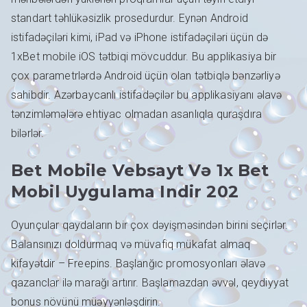
standart təhlükəsizlik prosedurdur. Eynən Android
istifadəçiləri kimi, iPad və iPhone istifadəçiləri üçün də
1xBet mobile iOS tətbiqi mövcuddur. Bu applikasiya bir
çox parametrlərdə Android üçün olan tətbiqlə bənzərliyə
sahibdir. Azərbaycanlı istifadəçilər bu applikasiyanı əlavə
tənzimləmələrə ehtiyac olmadan asanlıqla quraşdıra
bilərlər.
Bet Mobile Vebsayt Və 1x Bet
Mobil Uygulama Indir 202
Oyunçular qaydaların bir çox dəyişməsindən birini seçirlər.
Balansınızı doldurmaq və müvafiq mükafat almaq
kifayətdir – Freepins. Başlanğıc promosyonları əlavə
qazanclar ilə marağı artırır. Başlamazdan əvvəl, qeydiyyat
bonus növünü müəyyənləşdirin.