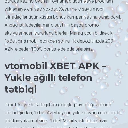
Burada kazino oyunları oynamaq üçün əlavə proqram
yükləməyə ehtiyac yoxdur. Xeyr, mərc saytı mobil
istifadəçilər üçün xüsusi bonus kampaniyasına sahib deyil.
Ancaq istifadəçilər mərc saytının başqa promo-
aksiyalarından yararlana bilərlər. Maraq üçün bildirək ki,
1xBet giriş mobil etdikdən sonra, ilk depozitinizdə 200
AZN-ə qədər 100% bonus əldə edə bilərsiniz.
vtomobil XBET APK –
Yukle ağıllı telefon
tətbiqi
1xbet Az yukle tətbiqi hələ google play mağazasında
olmadığından, 1xbet Azerbaycan yukle saytına daxil olub
oradan yükləməlisiniz. 1xbet Mobil yukle cihazınızın