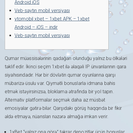
Android iOS
Veb-saytın mobil versiyası
vtomobil xbet – 1xbet APK – 1xbet
Android – iOS – indir
Veb-saytın mobil versiyası
Qumar müəssisələrinin qadağan olunduğu yalnız bu ölkələri
təklif edir. İkinci seçim 1xbet ilə əlaqəli IP ünvanlarının qara
siyahısındadır. Hər bir dövlətin qumar oyunlarına qarşı
mübarizə üsulu var. Qiymətli bonuslarla idmana bahis
etmək istəyirsinizsə, bloklama ətrafında bir yol tapın.
Alternativ platformalar seçmək daha az müsbət
emosiyalar gətirə bilər. Qarşıdakı görüş haqqında bir fikir
əldə etməyə, nüansları nəzərə almağa imkan verir.
1xBet “yalnız ona görə” təkrar depozitlər üçün bonuslar