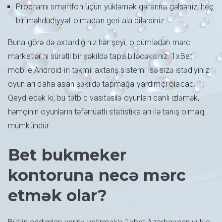
Proqramı smartfon üçün yükləmək qərarına gəlsəniz, heç
bir məhdudiyyət olmadan geri ala bilərsiniz.
Buna görə də axtardığınız hər şeyi, o cümlədən mərc
marketlərini sürətli bir şəkildə tapa biləcəksiniz. 1xBet
mobile Android-in təkmil axtarış sistemi isə sizə istədiyiniz
oyunları daha asan şəkildə tapmağa yardımçı olacaq.
Qeyd edək ki, bu tətbiq vasitəsilə oyunları canlı izləmək,
həmçinin oyunların təfərrüatlı statistikaları ilə tanış olmaq
mümkündür.
Bet bukmeker
kontoruna necə mərc
etmək olar?