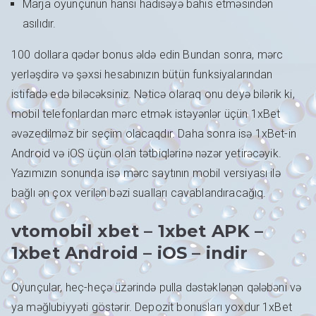
Marja oyunçunun hansı hadisəyə bahis etməsindən
asılıdır.
100 dollara qədər bonus əldə edin Bundan sonra, mərc
yerləşdirə və şəxsi hesabınızın bütün funksiyalarından
istifadə edə biləcəksiniz. Nəticə olaraq onu deyə bilərik ki,
mobil telefonlardan mərc etmək istəyənlər üçün 1xBet
əvəzedilməz bir seçim olacaqdır. Daha sonra isə 1xBet-in
Android və iOS üçün olan tətbiqlərinə nəzər yetirəcəyik.
Yazımızın sonunda isə mərc saytının mobil versiyası ilə
bağlı ən çox verilən bəzi sualları cavablandıracağıq.
vtomobil xbet – 1xbet APK –
1xbet Android – iOS – indir
Oyunçular, heç-heçə üzərində pulla dəstəklənən qələbəni və
ya məğlubiyyəti göstərir. Depozit bonusları yoxdur 1xBet