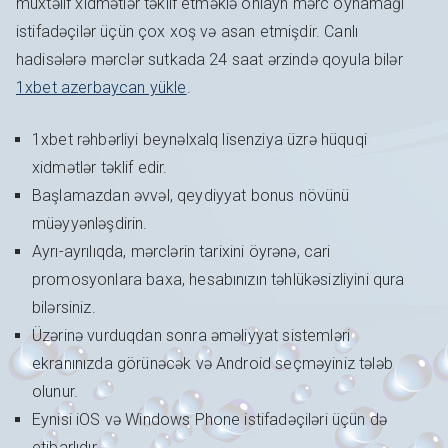
müxtəlif xidmətlər təklif etməklə onlayn mərc oynamağı
istifadəçilər üçün çox xoş və asan etmişdir. Canlı
hadisələrə mərclər sutkada 24 saat ərzində qoyula bilər
1xbet azerbaycan yükle
.
1xbet rəhbərliyi beynəlxalq lisenziya üzrə hüquqi
xidmətlər təklif edir.
Başlamazdan əvvəl, qeydiyyat bonus növünü
müəyyənləşdirin.
Ayrı-ayrılıqda, mərclərin tarixini öyrənə, cari
promosyonlara baxa, hesabınızın təhlükəsizliyini qura
bilərsiniz.
Üzərinə vurduqdan sonra əməliyyat sistemləri
ekranınızda görünəcək və Android seçməyiniz tələb
olunur.
Eynisi iOS və Windows Phone istifadəçiləri üçün də
etibarlıdır.