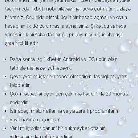
Bütün addımları yerinə yetirməklə 1xbet Azerbaycan yukle
təqdim edə 1xbet mobi biləcəyi hər şeyə çatmağı gözləyə
bilərsiniz. Onu əldə etmək üçün bir hesab açmalı və oyun
hesabının ilk doldurulmasını etməlisiniz. Şirkət bu sahədə
yaranan ilk şirkətlərdən biridir, pul oyunları üçün əlverişli
şərait təklif edir.
Daha sonra isə 1xBet-in Android və iOS üçün olan
tətbiqlərinə nəzər yetirəcəyik.
Qeydiyyat müştərinin robot olmadığını təsdiqləməyinizi
tələb edir.
Çox məqsədlər üçün geri çəkilmə həddi 1 ilə 20 manata
qədərdir.
İstifadəçi məlumatlarına və ya zərərli proqramların
yayılmasına giriş imkanı.
Yerli müştərilər qanuni bir bukmeyker ofisinin
xidmətlərindən istifadə edirlər.