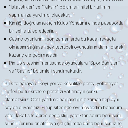
“İstatistikler” ve “Takvim” bölümleri, nitel bir tahmin
yapmanıza yardımcı olacaktır.
Kimliği doğrulamak için Kulüp Yönetimi elinde pasaportla
bir selfie talep edebilir.
Casino oyunlarının son zamanlarda bu kadar revaçta
olmasını sağlayan şey tecrübeli oyuncuların daimi olarak
kazanç ele geçirmesidir.
Pin Up sitesinin menüsünde oyunculara “Spor Bahisleri”
ve “Casino” bölümleri sunulmaktadır.
Bu site paraya el koyuyor ve kesinlikle parayı yollamıyor.
Lütfen bu tür sitelere paranızı yatırmayın çünkü
alamazsınız. Canlı yardıma bağlandığınız zaman hep aynı
şeyleri duyarsınız. Pinup sitesinde oyun oynadım bonusum
vardı fakat site adres değişikliği yaptıktan sonra bonusum
silindi. Durumu anlatmaya çalıştığımda bana bonusunuz ile