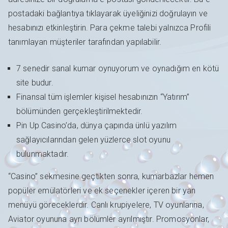
postadaki bağlantıya tıklayarak üyeliğinizi doğrulayın ve
hesabınızı etkinleştirin. Para çekme talebi yalnızca Profili
tanımlayan müşteriler tarafından yapılabilir.
7 senedir sanal kumar oynuyorum ve oynadığım en kötü
site budur.
Finansal tüm işlemler kişisel hesabınızın “Yatırım”
bölümünden gerçekleştirilmektedir.
Pin Up Casino’da, dünya çapında ünlü yazılım
sağlayıcılarından gelen yüzlerce slot oyunu
bulunmaktadır.
“Casino” sekmesine geçtikten sonra, kumarbazlar hemen
popüler emülatörleri ve ek seçenekler içeren bir yan
menüyü göreceklerdir. Canlı krupiyelere, TV oyunlarına,
Aviator oyununa ayrı bölümler ayrılmıştır. Promosyonlar,