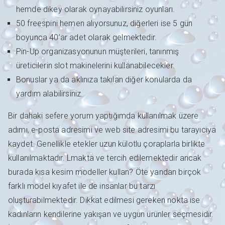
hemde dikey olarak oynayabilirsiniz oyunları.
50 freespini hemen alıyorsunuz, diğerleri ise 5 gün
boyunca 40’ar adet olarak gelmektedir.
Pin-Up organizasyonunun müşterileri, tanınmış
üreticilerin slot makinelerini kullanabilecekler.
Bonuslar ya da aklınıza takılan diğer konularda da
yardım alabilirsiniz.
Bir dahaki sefere yorum yaptığımda kullanılmak üzere
adımı, e-posta adresimi ve web site adresimi bu tarayıcıya
kaydet. Genellikle etekler uzun külotlu çoraplarla birlikte
kullanılmaktadır. Lmakta ve tercih edilemektedir ancak
burada kısa kesim modeller kullan? Öte yandan birçok
farklı model kıyafet ile de insanlar bu tarzı
oluşturabilmektedir. Dikkat edilmesi gereken nokta ise
kadınların kendilerine yakışan ve uygun ürünler seçmesidir.