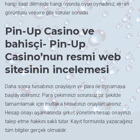
hangi saat diliminde hangi oyunda oyun oynadınız, ekran
görüntüsü vesaire gibi sorular soruldu.
Pin-Up Casino ve
bahisçi- Pin-Up
Casino’nun resmi web
sitesinin incelemesi
Daha sonra hesabınızı onaylayın ve para ile oynamaya
başlayabilirsiniz. Para çekiminizi sorunsuz bir şekilde
tamamlamak için mutlaka hesabınızı onaylamalısınız.
Hesap onayı aşamasında şirket yönetimi hesap onayınızı
talep etme hakkını saklı tutar. Kayıt formunda yazacağınız
tüm bilgiler gerçek olmalıdır.