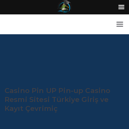
Aller
au
contenu
Casino Pin UP Pin-up Casino
Resmi Sitesi Türkiye Giriş ve
Kayıt Çevrimiç