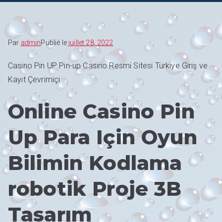
Par
admin
Publié le
juillet 28, 2022
Casino Pin UP Pin-up Casino Resmi Sitesi Türkiye Giriş ve
Kayıt Çevrimiçi
Online Casino Pin
Up Para Için Oyun
Bilimin Kodlama
robotik Proje 3B
Tasarım