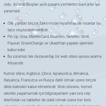
oldu. Aylardır boştan yere paramı yemekten başka bir işe
yaramadı.
Öte yandan birçok farklı model kıyafet ile de insanlar bu
tarzı oluşturabilmektedir.
Pin Up, Visa, MasterCard, Maestro, Neteller, Skrill,
Payeer, GreenCharge ve Ukash’tan yapılan işlemleri
kabul eder.
Bu sürümün tek dezavantajı, bir web sitesi aynası arama
ihtiyacıdır.
Kumar sitesi, İngilizce, Çince, İspanyolca, Almanca,
İtalyanca, Fransızca ve Rusça dahil olmak üzere birçok
dilde bahisleri kabul etmektedir. Web sitesine, hizmet
sıkıntısı yaşamamak için bilgisayarların yanı sıra cep
telefonları ve tabletler de dahil olmak üzere her türlü