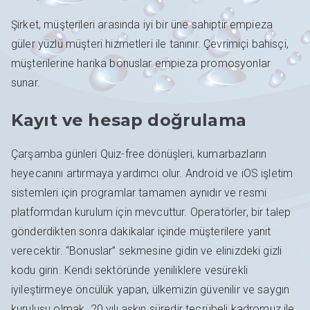
Şirket, müşterileri arasında iyi bir üne sahiptir empieza
güler yüzlü müşteri hizmetleri ile tanınır. Çevrimiçi bahisçi,
müşterilerine harika bonuslar empieza promosyonlar
sunar.
Kayıt ve hesap doğrulama
Çarşamba günleri Quiz-free dönüşleri, kumarbazların
heyecanını artırmaya yardımcı olur. Android ve iOS işletim
sistemleri için programlar tamamen aynıdır ve resmi
platformdan kurulum için mevcuttur. Operatörler, bir talep
gönderdikten sonra dakikalar içinde müşterilere yanıt
verecektir. “Bonuslar” sekmesine gidin ve elinizdeki gizli
kodu girin. Kendi sektöründe yeniliklere vesürekli
iyileştirmeye öncülük yapan, ülkemizin güvenilir ve saygın
kuruluşu olmak. 20 yılı aşkın süredir tecrübeli kadromuz ile