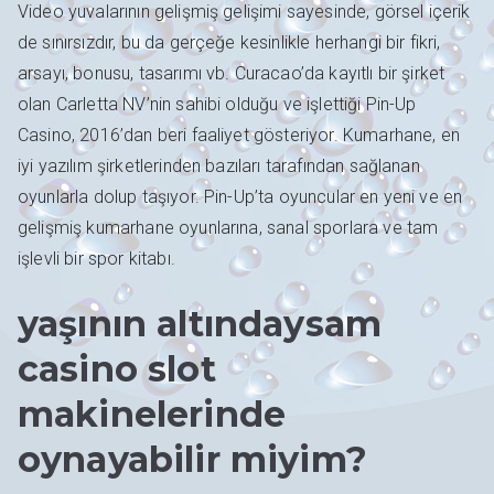
Video yuvalarının gelişmiş gelişimi sayesinde, görsel içerik
de sınırsızdır, bu da gerçeğe kesinlikle herhangi bir fikri,
arsayı, bonusu, tasarımı vb. Curacao’da kayıtlı bir şirket
olan Carletta NV’nin sahibi olduğu ve işlettiği Pin-Up
Casino, 2016’dan beri faaliyet gösteriyor. Kumarhane, en
iyi yazılım şirketlerinden bazıları tarafından sağlanan
oyunlarla dolup taşıyor. Pin-Up’ta oyuncular en yeni ve en
gelişmiş kumarhane oyunlarına, sanal sporlara ve tam
işlevli bir spor kitabı.
yaşının altındaysam
casino slot
makinelerinde
oynayabilir miyim?