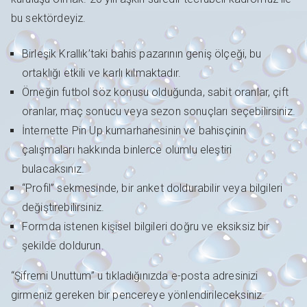
bu sektördeyiz.
Birleşik Krallık’taki bahis pazarının geniş ölçeği, bu
ortaklığı etkili ve karlı kılmaktadır.
Örneğin futbol söz konusu olduğunda, sabit oranlar, çift
oranlar, maç sonucu veya sezon sonuçları seçebilirsiniz.
İnternette Pin Up kumarhanesinin ve bahisçinin
çalışmaları hakkında binlerce olumlu eleştiri
bulacaksınız.
“Profil” sekmesinde, bir anket doldurabilir veya bilgileri
değiştirebilirsiniz.
Formda istenen kişisel bilgileri doğru ve eksiksiz bir
şekilde doldurun.
“Şifremi Unuttum” u tıkladığınızda e-posta adresinizi
girmeniz gereken bir pencereye yönlendirileceksiniz.