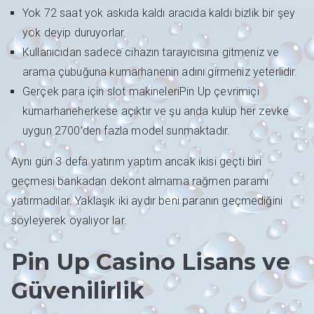
Yok 72 saat yok askıda kaldı aracıda kaldı bizlik bir şey
yok deyip duruyorlar.
Kullanıcıdan sadece cihazın tarayıcısına gitmeniz ve
arama çubuğuna kumarhanenin adını girmeniz yeterlidir.
Gerçek para için slot makineleriPin Up çevrimiçi
kumarhaneherkese açıktır ve şu anda kulüp her zevke
uygun 2700’den fazla model sunmaktadır.
Aynı gün 3 defa yatırım yaptım ancak ikisi geçti biri
geçmesi bankadan dekont almama rağmen paramı
yatırmadılar. Yaklaşık iki aydır beni paranın geçmediğini
söyleyerek oyalıyor lar.
Pin Up Casino Lisans ve
Güvenilirlik