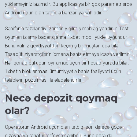
yükləməyiniz lazımdır. Bu applikasiya bir çox parametrlərdə
Android üçün olan tətbiqlə bənzərliyə sahibdir.
Səhifənin təzələndiyi zaman yığılmış məbləğ yandırılır. Test
oyunları izləmə bacarıqlarına 1xbet mobil yükle uyğundur.
Bunu yalnız qeydiyyatdan keçmiş bir müştəri edə bilər.
Təsadüfi ziyarətçilərin idmana bahis etməyə icazə verilmir.
Hər qonaq pul üçün oynamaq üçün bir hesab yarada bilər.
1xbetin bloklanması ümumiyyətlə bahis fəaliyyəti üçün
tələblərin pozulması ilə əlaqələndirilir.
Necə depozit qoymaq
olar?
Operatorun Android üçün olan tətbiqi son dərəcə gözəl
dizayna və rahat interfeysə sahibdir. Buna görə də