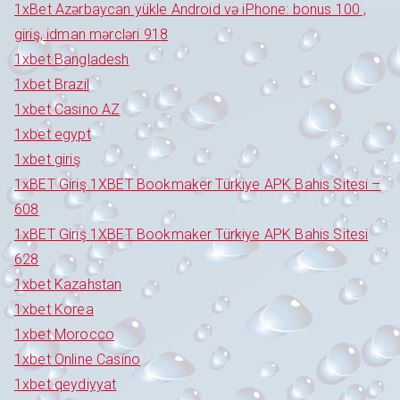
1xBet Azərbaycan yükle Android və iPhone: bonus 100 ,
giriş, idman mərcləri 918
1xbet Bangladesh
1xbet Brazil
1xbet Casino AZ
1xbet egypt
1xbet giriş
1xBET Giriş 1XBET Bookmaker Türkiye APK Bahis Sitesi –
608
1xBET Giriş 1XBET Bookmaker Türkiye APK Bahis Sitesi
628
1xbet Kazahstan
1xbet Korea
1xbet Morocco
1xbet Online Casino
1xbet qeydiyyat