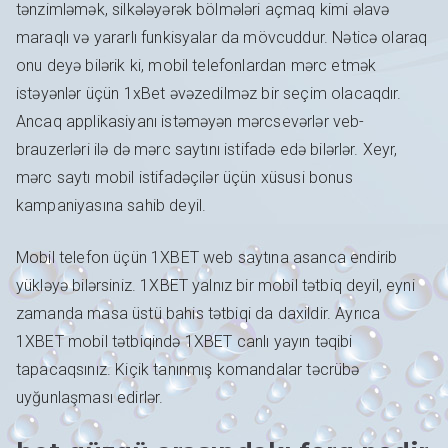
tənzimləmək, silkələyərək bölmələri açmaq kimi əlavə
maraqlı və yararlı funkisyalar da mövcuddur. Nəticə olaraq
onu deyə bilərik ki, mobil telefonlardan mərc etmək
istəyənlər üçün 1xBet əvəzedilməz bir seçim olacaqdır.
Ancaq applikasiyanı istəməyən mərcsevərlər veb-
brauzerləri ilə də mərc saytını istifadə edə bilərlər. Xeyr,
mərc saytı mobil istifadəçilər üçün xüsusi bonus
kampaniyasına sahib deyil.
Mobil telefon üçün 1XBET web saytına asanca endirib
yükləyə bilərsiniz. 1XBET yalnız bir mobil tətbiq deyil, eyni
zamanda masa üstü bahis tətbiqi da daxildir. Ayrıca
1XBET mobil tətbiqində 1XBET canlı yayın təqibi
tapacaqsınız. Kiçik tanınmış komandalar təcrübə
uyğunlaşması edirlər.