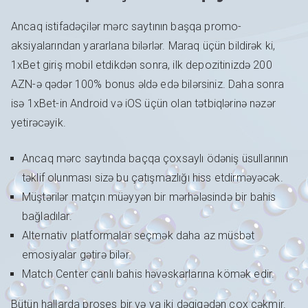
Ancaq istifadəçilər mərc saytının başqa promo-
aksiyalarından yararlana bilərlər. Maraq üçün bildirək ki,
1xBet giriş mobil etdikdən sonra, ilk depozitinizdə 200
AZN-ə qədər 100% bonus əldə edə bilərsiniz. Daha sonra
isə 1xBet-in Android və iOS üçün olan tətbiqlərinə nəzər
yetirəcəyik.
Ancaq mərc saytında baçqa çoxsaylı ödəniş üsullarının
təklif olunması sizə bu çatışmazlığı hiss etdirməyəcək.
Müştərilər matçın müəyyən bir mərhələsində bir bahis
bağladılar.
Alternativ platformalar seçmək daha az müsbət
emosiyalar gətirə bilər.
Match Center canlı bahis həvəskarlarına kömək edir.
Bütün hallarda proses bir və ya iki dəqiqədən çox çəkmir.