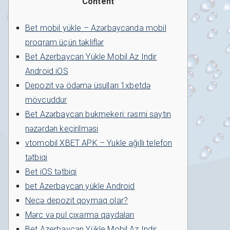
Content
Bet mobil yükle – Azərbaycanda mobil
proqram üçün təkliflər
Bet Azerbaycan Yükle Mobil Az Indir
Android iOS
Depozit və ödəmə üsulları 1xbetdə
mövcuddur
Bet Azərbaycan bukmekeri: rəsmi saytın
nəzərdən keçirilməsi
vtomobil XBET APK – Yukle ağıllı telefon
tətbiqi
Bet iOS tətbiqi
bet Azerbaycan yükle Android
Necə depozit qoymaq olar?
Mərc və pul çıxarma qaydaları
Bet Azerbaycan Yükle Mobil Az Indir