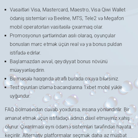
Vəsaitləri Visa, Mastercard, Maestro, Visa Qiwi Wallet
ödəniş sistemləri və Beeline, MTS, Tele2 və Megafon
mobil operatorları vasitəsilə çıxarmaq olar.
Promosyonun şərtlərindən asılı olaraq, oyunçular
bonusları mərc etmək üçün real və ya bonus puldan
istifadə edirlər.
Başlamazdan əvvəl, qeydiyyat bonus növünü
müəyyənləşdirin.
Bu məsələ haqqında ətraflı burada oxuya bilərsiniz.
Test oyunları izləmə bacarıqlarına 1xbet mobil yükle
uyğundur.
FAQ bölməsindən cavab yoxdursa, insana yönləndirilir. Bir
əmanət etmək üçün istifadəçi adınızı daxil etməyiniz xahiş
olunur. Çıxarılması eyni ödəmə sistemləri tərəfindən həyata
keçirilir. Alternativ platformalar seçmək daha az müsbət