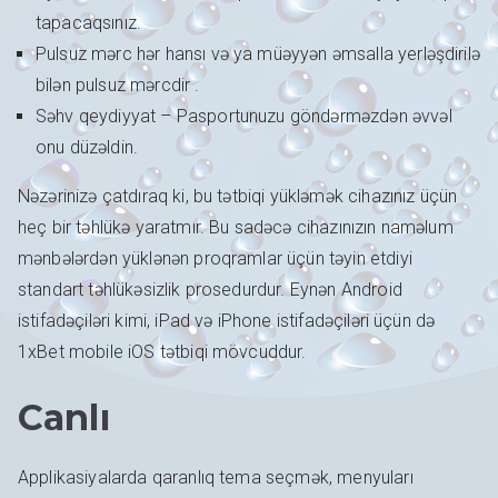
tapacaqsınız.
Pulsuz mərc hər hansı və ya müəyyən əmsalla yerləşdirilə
bilən pulsuz mərcdir .
Səhv qeydiyyat – Pasportunuzu göndərməzdən əvvəl
onu düzəldin.
Nəzərinizə çatdıraq ki, bu tətbiqi yükləmək cihazınız üçün
heç bir təhlükə yaratmır. Bu sadəcə cihazınızın naməlum
mənbələrdən yüklənən proqramlar üçün təyin etdiyi
standart təhlükəsizlik prosedurdur. Eynən Android
istifadəçiləri kimi, iPad və iPhone istifadəçiləri üçün də
1xBet mobile iOS tətbiqi mövcuddur.
Canlı
Applikasiyalarda qaranlıq tema seçmək, menyuları