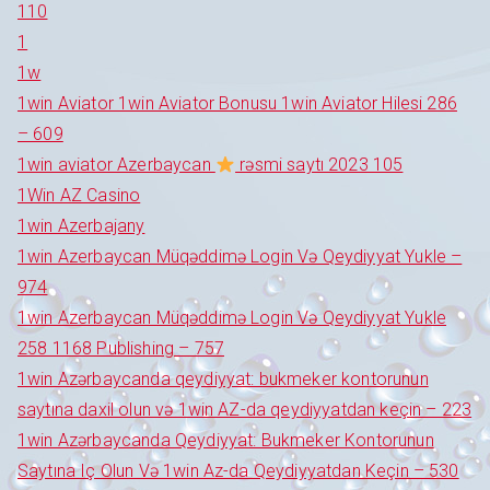
110
1
1w
1win Aviator 1win Aviator Bonusu 1win Aviator Hilesi 286
– 609
1win aviator Azerbaycan
rəsmi saytı 2023 105
1Win AZ Casino
1win Azerbajany
1win Azerbaycan Müqəddimə Login Və Qeydiyyat Yukle –
974
1win Azerbaycan Müqəddimə Login Və Qeydiyyat Yukle
258 1168 Publishing – 757
1win Azərbaycanda qeydiyyat: bukmeker kontorunun
saytına daxil olun və 1win AZ-da qeydiyyatdan keçin – 223
1win Azərbaycanda Qeydiyyat: Bukmeker Kontorunun
Saytına Iç Olun Və 1win Az-da Qeydiyyatdan Keçin – 530