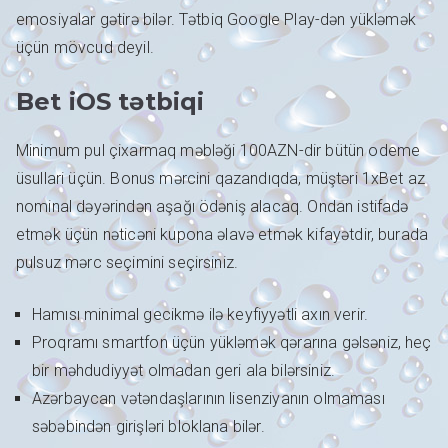
emosiyalar gətirə bilər. Tətbiq Google Play-dən yükləmək
üçün mövcud deyil.
Bet iOS tətbiqi
Minimum pul çixarmaq məbləği 100AZN-dir bütün odeme
üsullari üçün. Bonus mərcini qazandıqda, müştəri 1xBet az
nominal dəyərindən aşağı ödəniş alacaq. Ondan istifadə
etmək üçün nəticəni kupona əlavə etmək kifayətdir, burada
pulsuz mərc seçimini seçirsiniz.
Hamısı minimal gecikmə ilə keyfiyyətli axın verir.
Proqramı smartfon üçün yükləmək qərarına gəlsəniz, heç
bir məhdudiyyət olmadan geri ala bilərsiniz.
Azərbaycan vətəndaşlarının lisenziyanın olmaması
səbəbindən girişləri bloklana bilər.