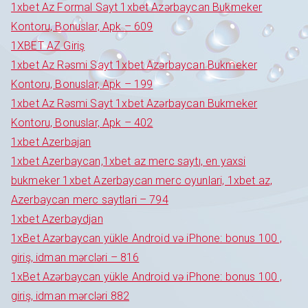
1xbet Az Formal Sayt 1xbet Azərbaycan Bukmeker
Kontoru, Bonuslar, Apk – 609
1XBET AZ Giriş
1xbet Az Rəsmi Sayt 1xbet Azərbaycan Bukmeker
Kontoru, Bonuslar, Apk – 199
1xbet Az Rəsmi Sayt 1xbet Azərbaycan Bukmeker
Kontoru, Bonuslar, Apk – 402
1xbet Azerbajan
1xbet Azerbaycan,1xbet az merc saytı, en yaxsi
bukmeker 1xbet Azerbaycan merc oyunlari, 1xbet az,
Azerbaycan merc saytlari – 794
1xbet Azerbaydjan
1xBet Azərbaycan yükle Android və iPhone: bonus 100 ,
giriş, idman mərcləri – 816
1xBet Azərbaycan yükle Android və iPhone: bonus 100 ,
giriş, idman mərcləri 882